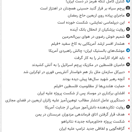
کنترل کامل تنگه هرمز در دست ایران!
پرچم سیاه بر فراز گنبد حسینی همچنان در اهتزاز است
ماجرای پیاده روی اربعین حاج رمضان
این دیپلماسی نمایشی، شکست خورده است
روایت پزشکیان از انحلال بانک آینده
شمیم خوش رضوی در هوای بین‌الحرمین
هشدار افسر ارشد آمریکایی به کاخ سفید +فیلم
موشک‌های بالستیک ایران؛ چالش راهبردی آمریکا
باید افراد کارآمدتر را به کار گرفت
حامیان فلسطین در مکزیک پرچم اسرائیل را به آتش کشیدند
دبیرکل سازمان ملل باز هم خواستار آتش‌بس فوری در اوکراین شد
آنچه رهبر شهید سال‌ها پیش دیده بودند
حمایت هلندی‌ها از مظلومیت فلسطین +فیلم
افشای برکناری در موساد پس از شکست پروژه علیه ایران
دستگیری عامل انتشار مطالب توهین‌آمیز علیه زائران اربعین در فضای مجازی
روایت تکان‌دهنده دانش‌آموز مینابی از جنایت آمریکا
هدف قرار گرفتن اتاق‌ فرماندهی مزدوران عربستان در یمن
شکست پروژه «خاورمیانه جدید» نتانیاهو
گزافه‌گویی و لفاظی جدید ترامپ علیه ایران