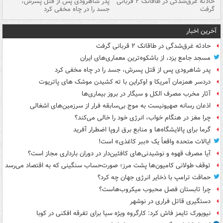
شته
حادثه غرق‌شدگی در طاقانک ۲ قربانی
پدر شاهرودی پس از قتل پسرش،
دس
گرفت
جسد را در چاه مخفی کرد
آخرین اخبار
حادثه غرق‌شدگی در طاقانک ۲ قربانی گرفت
مسجد جامع یزد، از باشکوه‌ترین معماری‌های ایران
پدر شاهرودی پس از قتل پسرش، جسد را در چاه مخفی کرد
دردسر همزمان آمریکا و اوکراین با ته کشیدن موشک های پاتریوت
آثار مخرب مصرف الکل و سیگار در بروز بیماری‌ها
اذعان رسانه صهیونیست به موج بی‌سابقه فرار از سرزمین‌های اشغالی
چرا مغز در هنگام خواب، انرژی خود را خالی می‌کند؟
گرما برای پالایشگاه‌ها و منابع برق اروپا اضطرار آفرید
ایالات متحده واقعاً یک «ببر کاغذی» است!
آیا مصرف قهوه و نوشیدنی‌های کافئین‌دار در دوران بارداری مجاز است؟
توقف طولانی کامیون‌ها پشت مرز؛ صورت‌حساب سنگینی که به اقتصاد می‌رسد
حماقت ترامپ با ذخایر انرژی جهان چه کرد؟
چرا تابستان فصل محبوب میکروب‌هاست؟
دستگیری قاتل فراری در نوشهر
نیویورک تایمز فاش کرد: کارگروه ویژه سیا برای تفرقه افکنی در کوبا