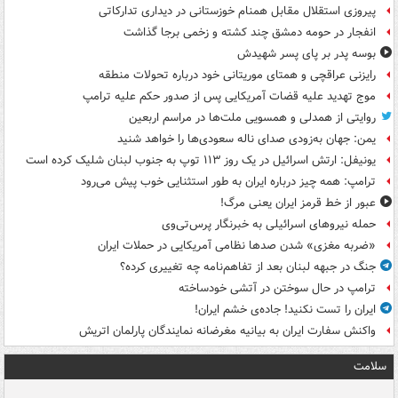
پیروزی استقلال مقابل همنام خوزستانی در دیداری تدارکاتی
انفجار در حومه دمشق چند کشته و زخمی برجا گذاشت
بوسه‌ پدر بر پای پسر شهیدش
رایزنی عراقچی و همتای موریتانی خود درباره تحولات منطقه
موج تهدید علیه قضات آمریکایی پس از صدور حکم علیه ترامپ
روایتی از همدلی و همسویی ملت‌ها در مراسم اربعین
یمن: جهان به‌زودی صدای ناله سعودی‌ها را خواهد شنید
یونیفل: ارتش اسرائیل در یک روز ۱۱۳ توپ به جنوب لبنان شلیک کرده است
ترامپ: همه چیز درباره ایران به طور استثنایی خوب پیش می‌رود
عبور از خط قرمز ایران یعنی مرگ!
حمله نیروهای اسرائیلی به خبرنگار پرس‌تی‌وی
«ضربه مغزی» شدن صدها نظامی آمریکایی در حملات ایران
جنگ در جبهه لبنان بعد از تفاهم‌نامه چه تغییری کرده؟
ترامپ در حال سوختن در آتشی خودساخته
ایران را تست نکنید! جاده‌ی خشم ایران!
واکنش سفارت ایران به بیانیه مغرضانه نمایندگان پارلمان اتریش
سلامت