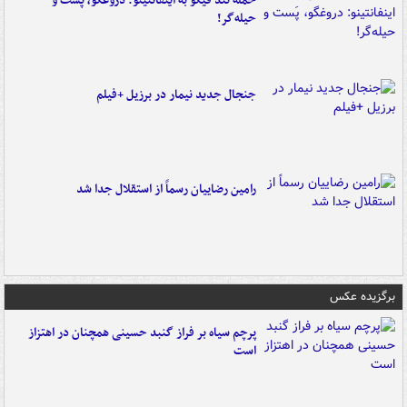
حمله تند فیگو به اینفانتینو: دروغگو، پَست‌ و
حیله‌گر!
جنجال جدید نیمار در برزیل +فیلم
رامین رضاییان رسماً از استقلال جدا شد
برگزیده عکس
پرچم سیاه بر فراز گنبد حسینی همچنان در اهتزاز
است