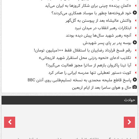
«کمانِ پرنده» چینی برای شکار کروزها به ایران می‌آید
خود فروخته‌ها چطور با موساد همکاری می‌کردند؟
واکنش عالیشاه بعد از پیوستن به گل‌گهر
ابتکارات رهبر انقلاب در میدان نبرد
آنچه رهبر شهید سال‌ها پیش دیده بودند
بوسه‌ پدر بر پای پسر شهیدش
رقم فسخ قرارداد رضاییان با استقلال فقط ۱۰۰میلیون تومان!
تکذیب ادعای «نحوه ردزنی محل استقرار شهید لاریجانی»
آیا تینا پاکروان بازهم از ساترا مجوز فعالیت می‌گیرد؟
کویت دستور تعطیلی تنها مدرسه ایرانی را صادر کرد
پاسخ قاطع ملیحه محمدی به نسخه تسلیم‌طلبی روی آنتن BBC
حال و هوای سامرا بعد از ایام اربعین
حوادث