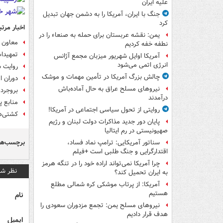
علیه ایران
جنگ با ایران، آمریکا را به دشمن جهان تبدیل
کرد
اخبار مرتب
یمن: نقشه عربستان برای حمله به صنعاء را در
معاون ت
نطفه خفه کردیم
تمهیدا
آمریکا اوایل شهریور میزبان مجمع آژانس
انرژی اتمی می‌شود
روایت ش
چالش بزرگ آمریکا در تأمین مهمات و موشک
دوران ا
نیروهای مسلح عراق به حال آماده‌باش
بروجردی
درآمدند
منابع 
روایتی از تحول سیاسی اجتماعی در آمریکا!
کشتی‌های ت
پایان دور جدید مذاکرات دولت لبنان و رژیم
صهیونیستی در رم ایتالیا
برچسب‌ها
سناتور آمریکایی: ترامپ نماد فساد،
اقتدارگرایی و جنگ طلبی است +فیلم
چرا آمریکا نمی‌تواند اراده خود را در تنگه هرمز
نظر شم
به ایران تحمیل کند؟
آمریکا: از پرتاب موشکی کره شمالی مطلع
هستیم
نام
نیروهای مسلح یمن: تجمع مزدوران سعودی را
هدف قرار دادیم
ایمیل