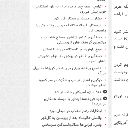
گه هرمز
ترامپ: همه چیز درباره ایران به طور استثنایی
خوب پیش می‌رود
ن فراهم
دشان از دست عربستان فرار کرد
عربستان فرمانده ائتلاف دریایی چندملیتی را
منصوب کرد
شر کنیم
دستگیری ۸ نفر از اشرار مسلح شاخص و
ریکا دست
مرتبطین گروهک های تروریستی
ان نفت و
موج بارش‌های تابستانه در راه ۱۱ استان
دستگیری ۶ نفر در بهشهر به اتهام تشویش
اذهان عمومی
هم کردن
«کمانِ پرنده» چینی برای شکار کروزها به ایران
 درخواست
می‌آید
یادداشت
درگیری لفظی ترامپ و هگزث بر سر کمبود
ذخایر موشکی
۸۰۰ سازۀ آمریکایی خاکستر شد
جنگ تحمیلی آمریکا و رژیم صهیونیستی علیه جمهوری اسلامی ایران در بامداد ۹ اسفند ۱۴۰۴
خود فروخته‌ها چطور با موساد همکاری
می‌کردند؟
ابتکارات رهبر انقلاب در میدان نبرد
لیات‌های
واکنش عالیشاه بعد از پیوستن به گل‌گهر
مریکایی
ونس: ایرانی‌ها مذاکره‌کنندگان سرسختی