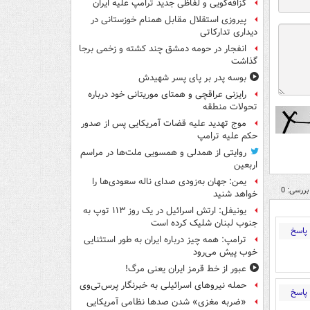
گزافه‌گویی و لفاظی جدید ترامپ علیه ایران
پیروزی استقلال مقابل همنام خوزستانی در
دیداری تدارکاتی
انفجار در حومه دمشق چند کشته و زخمی برجا
گذاشت
بوسه‌ پدر بر پای پسر شهیدش
رایزنی عراقچی و همتای موریتانی خود درباره
تحولات منطقه
موج تهدید علیه قضات آمریکایی پس از صدور
حکم علیه ترامپ
روایتی از همدلی و همسویی ملت‌ها در مراسم
اربعین
یمن: جهان به‌زودی صدای ناله سعودی‌ها را
بررسی: 0
خواهد شنید
یونیفل: ارتش اسرائیل در یک روز ۱۱۳ توپ به
جنوب لبنان شلیک کرده است
پاسخ
ترامپ: همه چیز درباره ایران به طور استثنایی
خوب پیش می‌رود
عبور از خط قرمز ایران یعنی مرگ!
حمله نیروهای اسرائیلی به خبرنگار پرس‌تی‌وی
پاسخ
«ضربه مغزی» شدن صدها نظامی آمریکایی