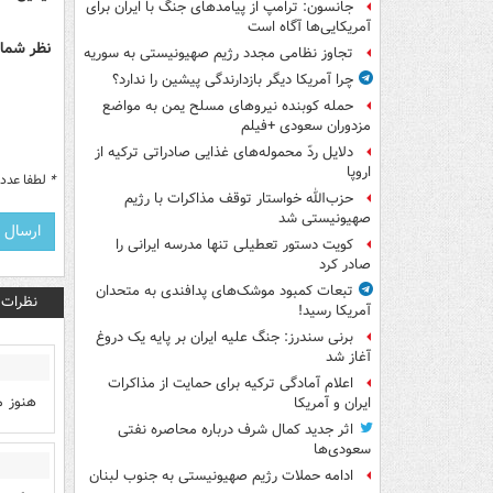
جانسون: ترامپ از پیامدهای جنگ با ایران برای
آمریکایی‌ها آگاه است
نظر شما 
تجاوز نظامی مجدد رژیم صهیونیستی به سوریه
چرا آمریکا دیگر بازدارندگی پیشین را ندارد؟
حمله کوبنده نیروهای مسلح یمن به مواضع
مزدوران سعودی +فیلم
دلایل ردّ محموله‌های غذایی صادراتی ترکیه از
اروپا
*
لطفا عدد م
حزب‌الله خواستار توقف مذاکرات با رژیم
صهیونیستی شد
کویت دستور تعطیلی تنها مدرسه ایرانی را
صادر کرد
تبعات کمبود موشک‌های پدافندی به متحدان
نظرات
آمریکا رسید!
برنی سندرز: جنگ علیه ایران بر پایه یک دروغ
آغاز شد
اعلام آمادگی ترکیه برای حمایت از مذاکرات
هنوز م
ایران و آمریکا
اثر جدید کمال شرف درباره محاصره نفتی
سعودی‌ها
ادامه حملات رژیم صهیونیستی به جنوب لبنان