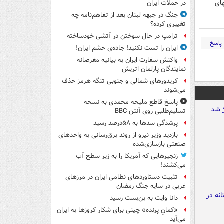
های
در حملات ایران
جنگ در جبهه لبنان بعد از تفاهم‌نامه چه
تغییری کرده؟
ترامپ در حال سوختن در آتشی خودساخته
پاسخ
ایران را تست نکنید! جاده‌ی خشم ایران!
واکنش سفارت ایران به بیانیه مغرضانه
نمایندگان پارلمان اتریش
کریدورهای شمالی و جنوبی تنگه هرمز حذف
می‌شوند
پاسخ قاطع ملیحه محمدی به نسخه
تسلیم‌طلبی روی آنتن BBC
پرشدگی سدها به ۵۸درصد رسید
بازدید وزیر نیرو از روند برق‌رسانی به واحدهای
صنعتی بازسازی‌شده
زنجیرهایی که آمریکا را به زیر سطح آب
می‌کشند!
تثبیت دستاوردهای نظامی ایران در مرزهای
غربی در سایه جنگ رمضان
دانا وایت به بن‌بست رسید
«کمانِ پرنده» چینی برای شکار کروزها به ایران
می‌آید