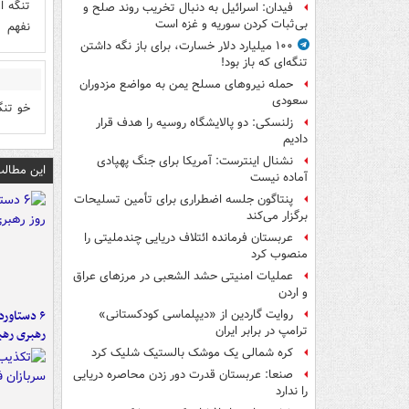
تنگه ا
فیدان: اسرائیل به دنبال تخریب روند صلح و
بی‌ثبات کردن سوریه و غزه است
نفهم
۱۰۰ میلیارد دلار خسارت، برای باز نگه داشتن
تنگه‌ای که باز بود!
حمله نیروهای مسلح یمن به مواضع مزدوران
سعودی
خو تنگ
زلنسکی: دو پالایشگاه روسیه را هدف قرار
دادیم
نشنال اینترست: آمریکا برای جنگ پهپادی
این مطالب
آماده نیست
پنتاگون جلسه اضطراری برای تأمین تسلیحات
برگزار می‌کند
عربستان فرمانده ائتلاف دریایی چندملیتی را
منصوب کرد
عملیات امنیتی حشد الشعبی در مرزهای عراق
و اردن
روایت گاردین از «دیپلماسی کودکستانی»
ترامپ در برابر ایران
رهبری رهب
کره شمالی یک موشک بالستیک شلیک کرد
صنعا: عربستان قدرت دور زدن محاصره دریایی
را ندارد