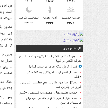
۱۲:۱۰
۰۵:۱۶
۰۳:۴۱
وی افزود
است و به
غروب خورشید
اذان مغرب
نیمه‌شب شرعی
می‌کند تا
۲۳:۲۲
۱۹:۲۴
۱۹:۰۴
معاون رئ
زیرا می‌خ
یافته‌ایم
گاز از ت
تازه های جهان
ونس با ت
نیویورک تایمز فاش کرد: کارگروه ویژه سیا برای
تهران به 
تفرقه افکنی در کوبا
ما برای 
کنترل کامل تنگه هرمز در دست ایران!
هشدار افسر ارشد آمریکایی به کاخ سفید
تفاهم تضم
+فیلم
دبیرکل سازمان ملل باز هم خواستار آتش‌بس
فوری در اوکراین شد
(۲۸ فوریه ۲۰۲۶) آغاز شد.
حمایت هلندی‌ها از مظلومیت فلسطین +فیلم
هدف قرار گرفتن اتاق‌ فرماندهی مزدوران
عربستان در یمن
مختلف از