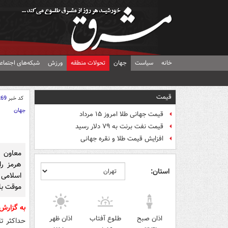
خانه
سیاست
جهان
تحولات منطقه
ورزش
شبکه‌های اجتماع
قیمت
کد خبر
269
جهان
قیمت جهانی طلا امروز ۱۵ مرداد
و
قیمت نفت برنت به ۷۹ دلار رسید
افزایش قیمت طلا و نقره جهانی
معاون 
هرمز را
استان:
اسلامی 
موقت با 
به گزار
اذان صبح
طلوع آفتاب
اذان ظهر
حداکثر ت