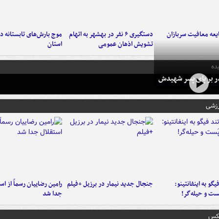
عه معافیت سربازان
دستگیری ۶ نفر در بهشهر به اتهام
تشویش اذهان عمومی
استان
ده
در بر پای پسر شهیدش
رزشی
یگو به اینفانتینو:
جنجال جدید نیمار در برزیل +فیلم
رامین رضاییان رسماً از اس
ست‌ و حیله‌گر!
جدا شد
عکس