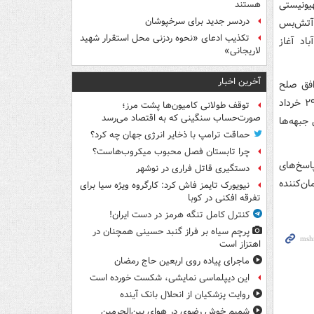
یونیستی
هستند
دردسر جدید برای سرخپوشان
شدند. سرانجام در ۲۰ فروردین ۱۴۰۵ توافق آتش‌بس
تکذیب ادعای «نحوه ردزنی محل استقرار شهید
اد آغاز
لاریجانی»
آخرین اخبار
ول توافق صلح
میان ایران و آمریکا خبر داد و اعلام شد که مراسم امضای رسمی این توافق روز جمعه ۲۹ خرداد
توقف طولانی کامیون‌ها پشت مرز؛
صورت‌حساب سنگینی که به اقتصاد می‌رسد
 جبهه‌ها
حماقت ترامپ با ذخایر انرژی جهان چه کرد؟
چرا تابستان فصل محبوب میکروب‌هاست؟
پاسخ‌های
دستگیری قاتل فراری در نوشهر
ان‌کننده
نیویورک تایمز فاش کرد: کارگروه ویژه سیا برای
تفرقه افکنی در کوبا
کنترل کامل تنگه هرمز در دست ایران!
پرچم سیاه بر فراز گنبد حسینی همچنان در
اهتزاز است
ماجرای پیاده روی اربعین حاج رمضان
این دیپلماسی نمایشی، شکست خورده است
روایت پزشکیان از انحلال بانک آینده
شمیم خوش رضوی در هوای بین‌الحرمین