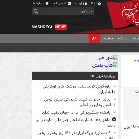
RSS
آرشیو
تماس با ما
دربارهٔ ما
MASHREGH
NEWS
یلم
دیدگاه
پیوندها
بازار
اپ
پربازدیدترین ها
یاوه‌گویی تولیدکننده موشک کروز اوکراینی
علیه ایران
بیانیه خانواده شهید لاریجانی درباره برخی
گمانه‌زنی‌های رسانه‌ای
پادشاه سنگین‌وزنی که در جهان رقیب ندارد
ماهواره‌ها خسارت انفجار جبل‌علی امارت را لو
دادند
ا ایران
۶ دستاورد بزرگ ایران در ۱۶۰ روز رهبری رهبر
انقلاب