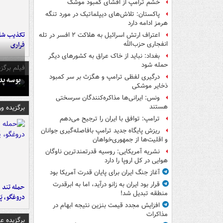
خشم ترامپ از افشای کمبود موشک
پاکستان: تلاش‌های دیپلماتیک در مورد تنگه
هرمز ادامه دارد
تکذیب شای
اعتراف ارتش اسرائیل به هلاکت ۲ افسر در تله
فراری
انفجاری حزب‌الله
بغداد: نباید از خاک عراق به کشورهای دیگر
حمله شود
فیلم برگزی
درگیری لفظی ترامپ و هگزث بر سر کمبود
بوسه‌ پ
ذخایر موشکی
ونس: ایرانی‌ها مذاکره‌کنندگان سرسختی
هستند
برگزیده و
ترامپ: توافق با ایران را ترجیح می‌دهم
ریزش پایگاه جدید ترامپ بافاصله‌گیری جوانان
و اقلیت‌ها از جمهوری‌خواهان
نشریه آمریکایی: روسیه قدرتمندترین ناوگان
هوایی در کل اروپا را دارد
آغاز جنگ ایران برای پایان قدرت آمریکا بود
قرار بود ایران به زانو درآید، اما به ابرقدرت
حمله تند ف
منطقه تبدیل شد!
دروغگو، پَ
افزایش مجدد قیمت بنزین نتیجه ابهام در
مذاکرات
برگزیده 