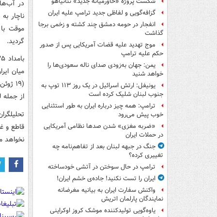
شکست پروژه «خاورمیانه جدید» نتانیاهو
در آب‌ها
گزافه‌گویی و لفاظی جدید ترامپ علیه ایران
انفجار در حومه دمشق چند کشته و زخمی برجا
موقت با 
گذاشت
گردید.
موج تهدید علیه قضات آمریکایی پس از صدور
حکم علیه ترامپ
یمن: جهان به‌زودی صدای ناله سعودی‌ها را
خواهد شنید
(۱۹ ژو
یونیفل: ارتش اسرائیل در یک روز ۱۱۳ توپ به
جنوب لبنان شلیک کرده است
از جمله ل
ترامپ: همه چیز درباره ایران به طور استثنایی
تحلیلگران
خوب پیش می‌رود
قاطع و غا
«ضربه مغزی» شدن صدها نظامی آمریکایی
در حملات ایران
نخواهد ما
جنگ در جبهه لبنان بعد از تفاهم‌نامه چه
تغییری کرده؟
ترامپ در حال سوختن در آتشی خودساخته
ایران را تست نکنید! جاده‌ی خشم ایران!
واکنش سفارت ایران به بیانیه مغرضانه
نمایندگان پارلمان اتریش
یاوه‌گویی تولیدکننده موشک کروز اوکراینی