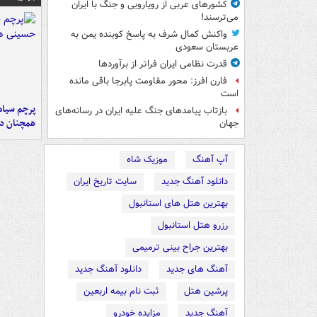
کشورهای عربی از رویارویی و جنگ با ایران
می‌ترسند!
واکنش کمال شرف به پاسخ کوبنده یمن به
عربستان سعودی
قدرت نظامی ایران فراتر از برآوردها
فارن افرز: محور مقاومت پابرجا باقی مانده
است
پرچم سیاه
بازتاب پیامدهای جنگ علیه ایران در رسانه‌های
همچنان در
جهان
آپ آهنگ
موزیک شاه
دانلود آهنگ جدید
سایت تاریخ ایران
بهترین هتل های استانبول
رزرو هتل استانبول
بهترین جراح بینی ترمیمی
آهنگ های جدید
دانلود آهنگ جدید
پرشین هتل
ثبت نام بیمه اربعین
آهنگ جدید
مزایده خودرو