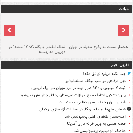
حوادث
ای
هشدار نسبت به وفوع تندباد در تهران
لحظه انفجار جایگاه CNG "صحنه" در
دس
دوربین مداربسته
ات
آخرین اخبار
چند نکته درباره توافق مکه!
دبل درگاهی در شب توقف استانداردلیژ
ثبت ۲ میلیون و ۹۲۰ هزار تردد در مرز مهران طی ایام اربعین
یمن: تشکیل ائتلاف مانع مجازات عربستان بخاطر جنایاتش نمی‌شود
فیدان: ایران هدف پیمان دفاعی مکه نیست
شوخی حاج‌قاسم با خبرنگار در عملیات آزادسازی بوکمال
امیرحسین طاهری راهی پرسپولیس شد
طعنه همتی به وزیر خزانه داری آمریکا
هافبک آلومینیوم پرسپولیسی شد