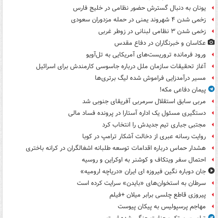
یونان به دنبال گسترش حضور نظامی در خلیج فارس
زخمی شدن ۴ شهروند یمنی در حمله مزدوران سعودی
زخمی شدن ۳ نظامی لبنانی در زوطر غربی
عکاسان و خبرنگاران در دفاع مقدس
ورود فرمانده تروریست‌های آمریکایی به تل‌آویو
آغاز تحقیقات سازمان ملل درباره جاسوسی کارمندش برای اسرائیل
مسیر درآمدزایی فراموش شده لیگ برتری‌ها
پیمان دفاعی مکه!
مربی سابق استقلال سرمربی آفریقای جنوبی شد
دستگیری مسئول یک اداره آستارا در پرونده فساد مالی
مجتبی جباری تیم جدیدش را انتخاب کرد
روایت رسانه عبری از دخالت آشکار ترامپ در کوبا
هشدار حماس درباره اقدامات توسعه طلبانه اشغالگران در کرانه باختری
احتمال سفر ویتکاف و کوشنر به اوکراین و روسیه
جان دوباره نگین فیروزه ای ایران «دریاچه ارومیه»
سرطان به استخوان‌های «بایدن» سرایت کرده است
پیروزی قاطع چلسی برابر میلان +فیلم
مهاجم پرسپولیس به پیکان پیوست