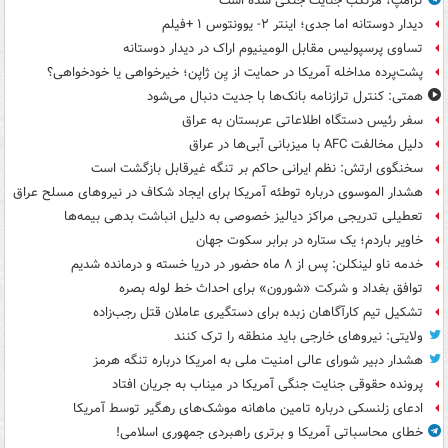
ترامپ، مرتکب جنایت جنگی شده است
دیدار دوستانه اما جدی؛ اینتر ۲- یوونتوس ۱ +فیلم
تساوی پرسپولیس مقابل الومینیوم اراک در دیدار دوستانه
پشت‌پرده مداخله آمریکا در حمایت از یِن ژاپن؛ خیرخواهی یا خودخواهی؟
همتی: کنترل ترازنامه بانک‌ها با جدیت دنبال می‌شود
سفر رئیس دستگاه اطلاعاتی عربستان به عراق
دلیل مخالفت AFC با میزبانی آبی‌ها در عراق
سخنگوی ارتش: نظم ایرانی حاکم بر تنگه غیرقابل بازگشت است
هشدار الموسوی درباره توطئه آمریکا برای ایجاد شکاف در نیروهای مسلح عراق
تعطیلی تدریجی مراکز دیالیز خصوصی به دلیل انباشت بدهی بیمه‌ها
خاویر باردم؛ یک ستاره در برابر سکوت جهان
خدمه ناو لینکلن: پس از ۸ ماه حضور در دریا خسته و درمانده‌ شدیم
توافق بغداد و شرکت «شورون» برای احداث خط لوله بصره
تشکیل تیم کارآگاهان زبده برای دستگیری عاملان قتل رجب‌زاده
ولایتی: نیروهای خارجی باید منطقه را ترک کنند
هشدار دبیر شورای عالی امنیت ملی به امریکا درباره تنگه هرمز
پرونده حقوقی جنایت جنگی آمریکا در میناب به جریان افتاد
ادعای زلنسکی درباره تامین ماهانه موشک‌های رهگیر توسط آمریکا
خطای محاسباتی آمریکا و برتری راهبردی جمهوری اسلامی!