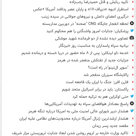
تأیید ربایش و قتل حمیدرضا رجب‌زاده
استقرار انبوه «دی‌اف‑۱۷» و پایان عصر پدافند آمریکا +عکس
درگیری اعضای داعش و نیروهای جولانی در سیده زینب
لحظه انفجار جایگاه CNG "صحنه" در دوربین مداربسته
پزشکیان: جنایات امروز واشنگتن را هم محکوم کنید
تصاویر دیده‌ نشده از دو فرمانده شهید موشکی
بیانیه سپاه پاسداران به مناسبت روز خبرنگار
خدمه ناو لینکلن: پس از ۸ ماه حضور در دریا خسته و درمانده‌ شدیم
جزئیات جدید از نفتکش منفجر شده در هرمز
"سوپر ال‌نینو"در راه است؟
پالایشگاه سیزران منفجر شد
فارن افرز: جنگ با ایران یک فاجعه است
پاکستان: باید در برابر اسرائیل متحد شویم
حتی اوکراین هم به ترکیه حمله کرد
پاسخ معنادار هوافضای سپاه به تهدیدات آمریکایی‌ها
هشدار دبیر شورای عالی امنیت ملی به امریکا درباره تنگه هرمز
هشدار ارشدترین ژنرال آمریکا درباره محدودیت‌های نظامی علیه ایران
مقصد جدید پسر زیدان
تاکید وزارت خارجه بر لزوم روشن شدن ابعاد جنایت تروریستی مزار شریف