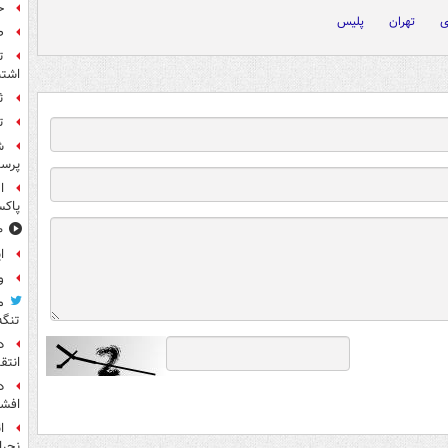
ح
ی
تهران
پلیس
ص
ت
اشتب
ث
ت
ش
پرس
ا
پاکس
۱۰ خوشحال
ا
و
م
تنگه
د
انتق
د
افشا
ا
نجرا