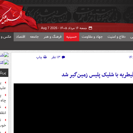
جمعه ۱۶ مرداد ۱۴۰۵ -
Aug 7 2026
ی
دفاع و امنیت
جهاد و مقاومت
حسینیه
فرهنگ و هنر
جامعه
اقتصاد
عکس و ف
۱۳ نظر
چاپ
پربا
یطریه با شلیک پلیس زمین‌گیر شد
ی
علیه
پ
چاه 
انقل
ت
خوب
«