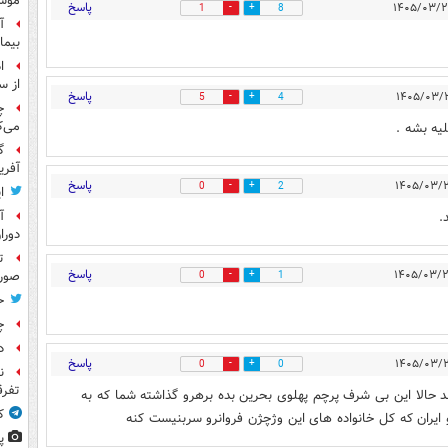
موش
پاسخ
1
8
آ
بیما
ا
از س
پاسخ
5
4
چ
می‌ک
یه بشه .
گ
آفری
پاسخ
0
2
ا
آ
.
دورا
ت
پاسخ
صورت
0
1
ح
چ
د
پاسخ
0
0
ن
تفرق
د حالا این بی شرف پرچم پهلوی بحرین بده برهرو گذاشته شما که به
ک
و ایران که کل خانواده های این وژچژن فروانرو سربنیست کنه ‌
پ