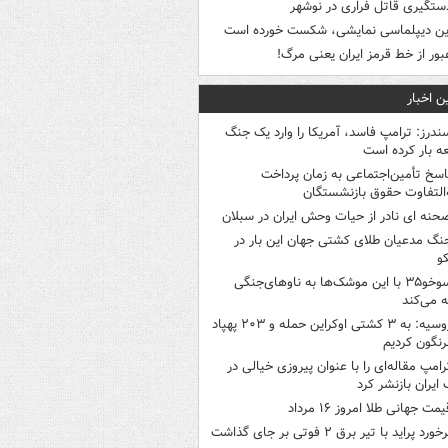
ستگیری قاتل فراری در نوشهر
ین دیپلماسی نمایشی، شکست خورده است
بور از خط قرمز ایران یعنی مرگ!
ن اخبار
ندرز: ترامپ فاسد، آمریکا را وارد یک جنگ
ه بار کرده است
اسخ تأمین‌اجتماعی به زمان پرداخت
‌التفاوت حقوق بازنشستگان
حنه ای نادر از حیات وحش ایران در سبلان
نگ مدعیان طلای کشتی جهان این بار در
و
سوخو۳۵ با این موشک‌ها به ناوهای‌جنگی
 می‌کند
روسیه: به ۳ کشتی اوکراین حمله و ۲۰۳ پهپاد
رنگون کردیم
رامپ مقاله‌ای را با عنوان پیروزی خیالی در
ایران بازنشر کرد
یمت جهانی طلا امروز ۱۶ مرداد
خورد پراید با تیر برق ۲ فوتی بر جای گذاشت