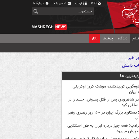
RSS
آرشیو
تماس با ما
دربارهٔ ما
MASHREGH
NEWS
یلم
دیدگاه
پیوندها
بازار
زدیدترین ها
اوه‌گویی تولیدکننده موشک کروز اوکراینی
 ایران
در شاهرودی پس از قتل پسرش، جسد را در
مخفی کرد
۶ دستاورد بزرگ ایران در ۱۶۰ روز رهبری رهبر
اب
رامپ: همه چیز درباره ایران به طور استثنایی
 پیش می‌رود
کمانِ پرنده» چینی برای شکار کروزها به ایران