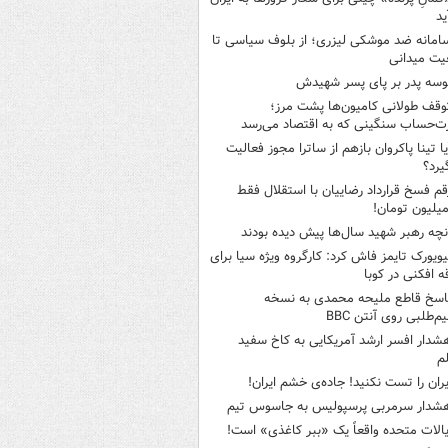
ید
امانه ضد موشکی لیزری؛ از بلوف سیاسی تا
یت میدانی
وسه‌ پدر بر پای پسر شهیدش
وقف طولانی کامیون‌ها پشت مرز؛
‌حساب سنگینی که به اقتصاد می‌رسد
یا تینا پاکروان بازهم از ساترا مجوز فعالیت
یرد؟
قم فسخ قرارداد رضاییان با استقلال فقط
نچه رهبر شهید سال‌ها پیش دیده بودند
یویورک تایمز فاش کرد: کارگروه ویژه سیا برای
ه افکنی در کوبا
اسخ قاطع ملیحه محمدی به نسخه
م‌طلبی روی آنتن BBC
شدار افسر ارشد آمریکایی به کاخ سفید
م
یران را تست نکنید! جاده‌ی خشم ایران!
شدار سرمربی پرسپولیس به جاسوس تیم
یالات متحده واقعاً یک «ببر کاغذی» است!