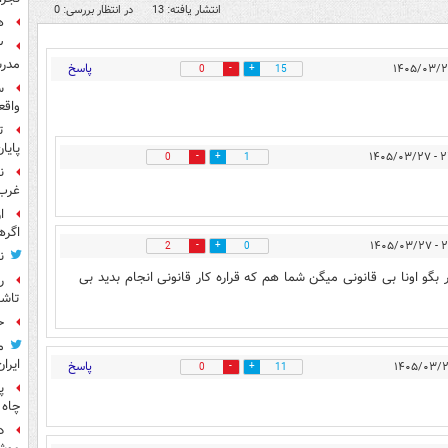
انتشار یافته: 13
در انتظار بررسی: 0
ه
مدرس
پاسخ
0
15
س
واقع
ت
پایا
۲۲:۳
0
1
ن
غرب 
ا
اگره
۲۳:۴
2
0
ن
 بگو اونا بی قانونی میگن شما هم که قراره کار قانونی انجام بدید بی
ر
تاش
ح
م
ایران
پاسخ
0
11
پ
چاه 
د