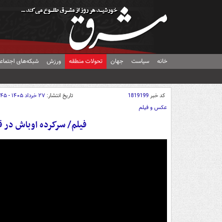
خانه
سیاست
جهان
تحولات منطقه
ورزش
شبکه‌های اجتماع
کد خبر
1819199
تاریخ انتشار:
۲۷ خرداد ۱۴۰۵ - ۱۴:۴۵
عکس و فیلم
فیلم/ سرکرده اوباش در ق