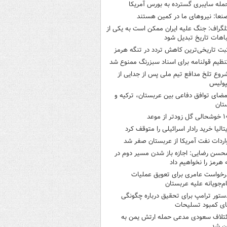
مله سایبری گسترده به بورس آمریکا
نعا: نیروهای ما در کمین‌ هستند
لگراف: جنگ علیه ایران ممکن است به یکی از
اهات تاریخ تبدیل شود
بت تاریخی‌ترین کاهش تردد در تنگه هرمز
نظیم قولنامه برای اسناد سبزرنگ ممنوع شد
روع تلخ مدافع تیم ملی پس از جدایی از
پولیس
مضای توافق دفاعی بین عربستان، ترکیه و
تان
ی گل زودتر از موعد
یتالیا خرید رادار اسرائیلی را متوقف کرد
اردات نفت آمریکا از عربستان صفر شد
حسن رضایی: اجازه باز شدن مسیر دوم در
 هرمز را نخواهیم داد
رخواست عامری برای تعویق عملیات
ام‌جویانه علیه عربستان
ستور ترامپ برای تحقیق درباره چگونگی
ی کمبود تسلیحات
ئتلاف سعودی مدعی حمله ارتش یمن به
ن شد