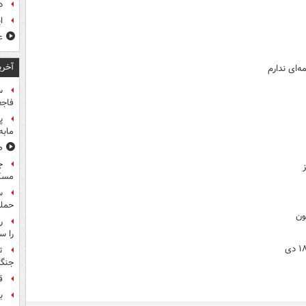
د
ا
ع
آخری
‌ای ندارم
س
فاجع
پ
مابه
ص
ج
مسک
حمله
ون
را س
ت
جنگ 
ق
بر