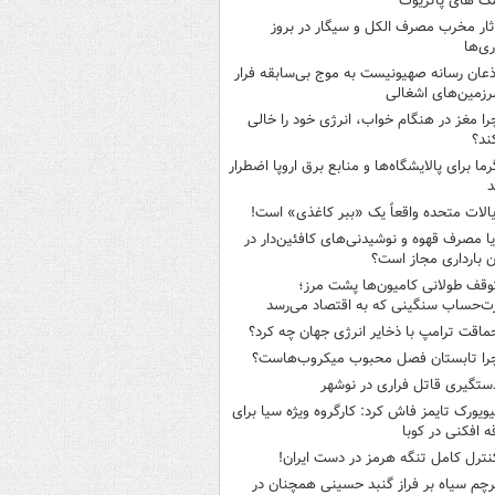
ک های پاتریوت
ثار مخرب مصرف الکل و سیگار در بروز
ری‌ها
ذعان رسانه صهیونیست به موج بی‌سابقه فرار
رزمین‌های اشغالی
را مغز در هنگام خواب، انرژی خود را خالی
ند؟
رما برای پالایشگاه‌ها و منابع برق اروپا اضطرار
د
یالات متحده واقعاً یک «ببر کاغذی» است!
یا مصرف قهوه و نوشیدنی‌های کافئین‌دار در
ن بارداری مجاز است؟
وقف طولانی کامیون‌ها پشت مرز؛
‌حساب سنگینی که به اقتصاد می‌رسد
ماقت ترامپ با ذخایر انرژی جهان چه کرد؟
را تابستان فصل محبوب میکروب‌هاست؟
ستگیری قاتل فراری در نوشهر
یویورک تایمز فاش کرد: کارگروه ویژه سیا برای
ه افکنی در کوبا
نترل کامل تنگه هرمز در دست ایران!
رچم سیاه بر فراز گنبد حسینی همچنان در