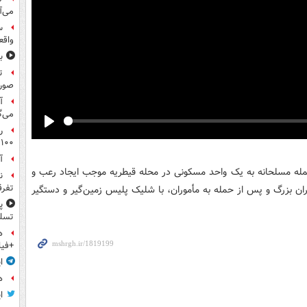
می‌آ
س
واقع
ب
ت
صورت
آ
می‌گ
ر
Play
۱۰۰میلیون تومان!
آ
حمله مسلحانه به یک واحد مسکونی در محله قیطریه موجب ایجاد رعب و
ن
تفرق
ن بزرگ و پس از حمله به مأموران، با شلیک پلیس زمین‌گیر و دستگیر
پ
تسلی
ه
+فیل
ا
ه
ا