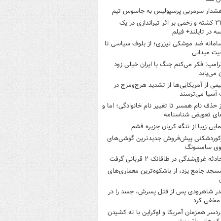
شدار سرمربی پرسپولیس به جاسوس تیم
۲۲ کشته و زخمی بر اثر تیراندازی در یک
ه در تایلند+ فیلم
امانه ضد موشکی لیزری؛ از بلوف سیاسی تا
یت میدانی
رامپ: فکر می‌کنم جنگ با ایران خیلی زود
ن می‌یابد
یمی از آمریکایی‌ها از تشدید هرج‌ومرج در
آسیا می‌ترسند
ز حذف نام همسر تا تغییر نام خانوادگی؛ اما و
ای تعویض شناسنامه
مایی زیبا از تنگه کریان جزیره قشم
کوردشکنی پیش‌فروش جدیدترین گوشی‌های
وی سامسونگ
ادثه غرق‌شدگی در طاقانک ۲ قربانی گرفت
سجد جامع یزد، از باشکوه‌ترین معماری‌های
در شاهرودی پس از قتل پسرش، جسد را در
مخفی کرد
ردسر همزمان آمریکا و اوکراین با ته کشیدن