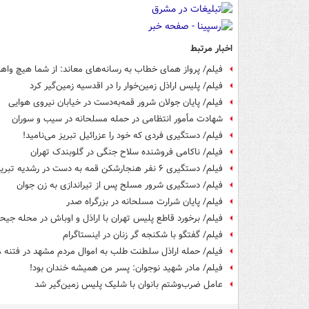
اخبار مرتبط
فیلم/ پرواز همای خطاب به رسانه‌های معاند: از شما هیچ واهمه
فیلم/ پلیس اراذل زمین‌خوار را در اقدسیه زمین‌گیر کرد
فیلم/ پایان جولان شرور قمه‌به‌دست در خیابان نیروی هوایی
شهادت مأمور انتظامی در حمله مسلحانه در سیب و سوران
فیلم/ دستگیری فردی که خود را عزرائیل تبریز می‌نامید!
فیلم/ ناکامی فروشنده سلاح جنگی در گلوبندک تهران
فیلم/ دستگیری ۶ نفر هنجارشکن قمه به دست در رشدیه تبریز
فیلم/ دستگیری شرور مسلح پس از تیراندازی به زن جوان
فیلم/ پایان شرارت مسلحانه در بزرگراه صدر
فیلم/ برخورد قاطع پلیس تهران با اراذل و اوباش در محله جیح
فیلم/ گفتگو با شکنجه گر زنان در اینستاگرام
فیلم/ حمله اراذل سلطنت طلب به اموال مردم مشهد در فتنه ۱۸ دی
فیلم/ مادر شهید نوجوان: پسر من همیشه خندان بود!
عامل ضرب‌وشتم بانوان با شلیک پلیس زمین‌گیر شد