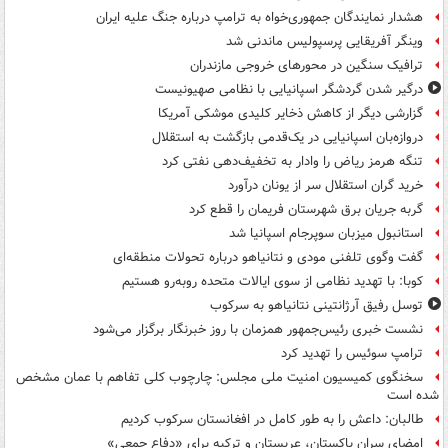
هشدار نمایندگان جمهوری‌خواه به ترامپ درباره جنگ علیه ایران
وینگر آفریقایی پرسپولیس ماندنی شد
ترافیک سنگین در محورهای خروجی مازندران
درگیر شدن گردشگر اسپانیایی با نظامی صهیونیست
گزارشی دیگر از کاهش ذخایر کلیدی موشکی آمریکا
دروازه‌بان اسپانیایی در یک‌قدمی بازگشت به استقلال
تنگه هرمز ریاض را وادار به تخفیف‌دهی نفتی کرد
خرید گران استقلال سر از یونان درآورد
گربه جریان برق شهرستان فریمان را قطع کرد
استانبول میزبان سوپرجام اسپانیا شد
گفت وگوی تلفنی مودی و نتانیاهو درباره تحولات منطقه‌ای
کوبا: با تهدید نظامی از سوی ایالات متحده روبه‌رو هستیم
توسل رفیق آرژانتینی نتانیاهو به سرکوب
نشست خبری رئیس‌جمهور همزمان با روز خبرنگار برگزار می‌شود
ترامپ سوئیس را تهدید کرد
سخنگوی کمیسیون امنیت ملی مجلس: چارچوب کلی تفاهم با عمان مشخص
شده است
طالبان: داعش را به طور کامل در افغانستان سرکوب کردیم
امضای سران پاکستان، عربستان و ترکیه برای «دفاع جمعی»