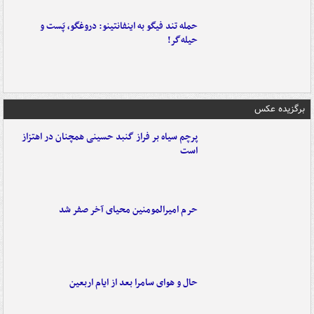
حمله تند فیگو به اینفانتینو: دروغگو، پَست‌ و
حیله‌گر!
برگزیده عکس
پرچم سیاه بر فراز گنبد حسینی همچنان در اهتزاز
است
حرم امیرالمومنین محیای آخر صفر شد
حال و هوای سامرا بعد از ایام اربعین