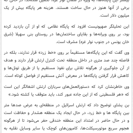
بیشتر این پایگاه‌ها، به ویژه در شمال نوار غزه، تکمیل شده‌اند، در حالی که
برخی از آنها هنوز در حال ساخت هستند. هزینه هر پایگاه بیش از یک
میلیون دلار است.
این تحلیلگر صهیونیست افزود که پایگاه نظامی که او از آن بازدید کرده
بود، بر روی ویرانه‌ها و بقایای ساختمان‌ها در روستای بنی سهیلا (شرق
خان یونس در جنوب نوار غزه) مشرف است.
وی گفت که این پایگاه‌ها مستقیماً بر روی «خط زرد» قرار ندارند، بلکه در
فاصله چند صد متری در داخل منطقه تحت کنترل ارتش قرار دارند و هدف
از آن جلوگیری از هرگونه تلاش برای نفوذ مستقیم یا از طریق تونل‌ها و
کاهش قرار گرفتن پایگاه‌ها در معرض آتش مستقیم از فواصل کوتاه است.
وی خاطرنشان کرد که دستورالعمل‌های سربازان ارتش اشغالگر این است
که «هر فلسطینی که از این جاده عبور کند، باید متوقف یا کشته شود.»
بن یشای توضیح داد که ارتش اسرائیل در منطقه‌ای به عرض صدها متر
بین پایگاه ها و خط زرد، در حال ایجاد یک منطقه هشدار و حفاظت است
و در حال حاضر در امتداد این منطقه خندقی حفر می‌شود تا از هرگونه
هجوم سریع موتورسیکلت‌ها، کامیون‌های کوچک یا سایر وسایل نقلیه به