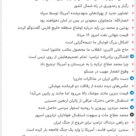
رگبار و رعدوبرق در راه شمال کشور
تصاویر جدید از پهپادهای منهدم‌شده آمریکا توسط سپاه
انصارالله: متجاوزان سعودی در یمن در امان نخواهند بود
پوتین و محمد بن زاید درباره اوضاع منطقه خلیج فارس گفت‌وگو کردند
قیمت جهانی نفت امروز ۱۶ مرداد
اشکال بزرگ فوتبال ما نتیجه‌گرایی است
حاج علی اکبری: انقلاب ما محصول مکتب عاشورا است
افشاگری برادرزاده ترامپ: تمام تصمیم‌هایش از روی ترس است
چرا محمد صلاح ترکیه را به عربستان و آمریکا ترجیح داد
وقوع انفجار مهیب در مسکو
دست بالای ایران در مذاکرات جاری!
عکس‌های دیده نشده از رفاقت دو فرمانده‌ موشکی
قیمت بنزین مانند موشک بالا می‌رود اما مانند پر پایین می‌آید!
استقبال خاص دخترک عراقی از زائران اربعین حسینی
محمد مرندی: پیروزی با روحیه استوار مردمی حاصل شده
محمد صلاح مات و مبهوت استقبال هواداران ترابزون اسپور
دو راهی دردناک ترامپ برای خروج از جنگ ایران
سندرز: ترامپ فاسد، آمریکا را وارد یک جنگ فاجعه بار کرده است