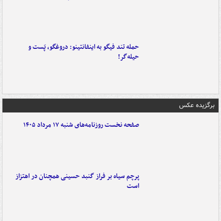
حمله تند فیگو به اینفانتینو: دروغگو، پَست‌ و
حیله‌گر!
برگزیده عکس
صفحه نخست روزنامه‌های شنبه ۱۷ مرداد ۱۴۰۵
پرچم سیاه بر فراز گنبد حسینی همچنان در اهتزاز
است