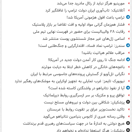
مورینیو هرگز نباید از رئال مادرید جدا می‌شد
آتلانتیک: تاب‌آوری ایران دولت ترامپ را غافلگیر کرد
ترامپ باعث افول هژمونی آمریکا شد!
فشار هم‌زمان گرانی مواد اولیه و افت تقاضا بر بازار پلاستیک
رقابت ۲۸ والیبالیست برای حضور در فهرست نهایی تیم ملی
اسامی ژل‌های غیر مجاز شستشوی پوست منتشر شد
سندرز: ترامپ نماد فساد، اقتدارگرایی و جنگ‌طلبی است!
مراقب علائم هپاتیت باشید!
ادامه جنگ تا روی کار آمدن دولت جدید در آمریکا!
باغچه‌های خانگی در کاهش خطر ابتلا به دیابت موثرند
نگرانی تل‌آویو از گسترش پرونده‌های جاسوسی مرتبط با ایران
نیویورک تایمز: غرب تمایلی به تجهیز اوکراین به موشک‌های رهگیر ندارد
آیا از نفوذ نتانیاهو در واشنگتن کاسته شده است؟
توافق پرو و مکزیک بر سر ازسرگیری روابط دیپلماتیک
پزشکیان: شکافی بین دولت و نیروهای مسلح نیست
تاکید نخست‌وزیر عراق بر تقویت روابط با عربستان
وقتی رسانه عبری از کابوس بنیامین نتانیاهو می‌گوید
هیچ دولتی به اندازۀ ما در جهت سیاست‌های رهبری قدم برنداشت
پزشکیان: هرگز استعفا نداده‌ام و نخواهم داد