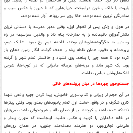
دهان باز کرد. حمله نخست، نیمی از ساختمان دو طبقه را بلعید. بوی
باروت با خاک و خون درآمیخت. دیوارهایی که تا دیروز با عکس سیب و
مدادرنگی تزیین شده بودند، حالا روی سر رویاها آوار شده بودند.
در هول و ولای پس از انفجار اول، وقتی مدیر مدرسه با دستانی لرزان
دانش‌آموزان باقیمانده را به نمازخانه پناه داد و والدین سراسیمه در راه
رسیدن به جگرگوشه‌های‌شان بودند، فاجعه دوم رخ نمود. شلیک دوم،
بی‌رحمانه و دقیق، همان نقطه پناه را هدف گرفت. انگار زمین دهان باز
کرده بود تا همه چیز را ببلعد. بوی تشباد و خاکستر تمام شهر را گرفته
بود. یک شهر ماند و مویه‌های غریبانه مادرانی که در کوچه‌ها، شرجی
اشک‌های‌شان تمامی نداشت.
جست‌وجوی چهره‌ها در میان پرونده‌های خاکی
در آن حجم از ویرانی و کتاب‌سوزی خاموش، پیدا کردن چهره واقعی شهدا
کاری شگرف و در واقع، خشت اول تمام یادبودهای بعدی بود. وقتی پیکرها
تکه‌تکه شده باشند و کوچه‌ها پر از صدای ناله و شروه‌خوانی باشد، نمی‌توان
در خانه داغداران را کوبید و عکس طلبید. اینجاست که مهران پندار و
علی‌نقی نجاری‌پور، دو هنرمند دغدغه‌مند جنوبی، در همان روزهای