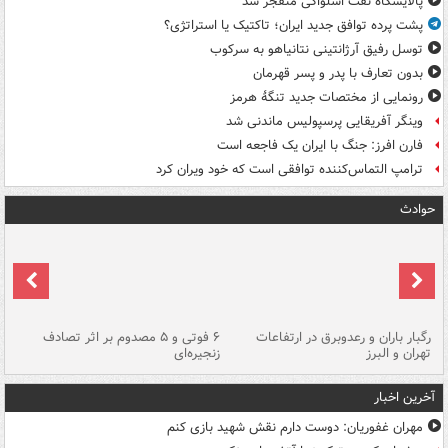
پالایشگاه نفت اسلواکی منفجر شد
پشت پرده توافق جدید ایران؛ تاکتیک یا استراتژی؟
توسل رفیق آرژانتینی نتانیاهو به سرکوب
بدون تعارف با پدر و پسر قهرمان
رونمایی از مختصات جدید تنگۀ هرمز
وینگر آفریقایی پرسپولیس ماندنی شد
فارن افرز: جنگ با ایران یک فاجعه است
ترامپ التماس‌کننده توافقی است که خود ویران کرد
حوادث
رگبار باران و رعدوبرق در ارتفاعات
۶ فوتی و ۵ مصدوم بر اثر تصادف
گر
تهران و البرز
زنجیره‌ای
قط
آخرین اخبار
مهران غفوریان: دوست دارم نقش شهید بازی کنم