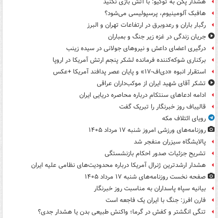
هشدار پکن به توکیو: با آتش بازی نکنید
هافبک آلومینیوم، پرسپولیسی می‌شود؟
رگبار باران و رعدوبرق در ارتفاعات تهران و البرز
جریان زندگی در غزه زیر جنگ و بمباران
درگیری اعضای داعش و نیروهای جولانی در سیده زینب
برکناری شوکه‌کننده فرمانده لشکر پنجم ارتش آمریکا در اروپا
استقرار انبوه «دی‌اف‑۱۷» و پایان عصر پدافند آمریکا +عکس
تشکر آقای شهید ایران از موکب‌داران عراقی
ادامه ادعاهای سنتکام درباره محاصره دریایی ایران
قالیباف روز خبرنگار را تبریک گفت
رویای ائتلاف مکه
روزنامه‌های ورزشی امروز ‌شنبه ۱۷ مرداد ۱۴۰۵
پالایشگاه سیزران منفجر شد
تشریح جزئیات صدور احکام بازنشستگی
هشدار ارشدترین ژنرال آمریکا درباره محدودیت‌های نظامی علیه ایران
صفحه نخست روزنامه‌های شنبه ۱۷ مرداد ۱۴۰۵
بیانیه سپاه پاسداران به مناسبت روز خبرنگار
فارن افرز: جنگ با ایران یک فاجعه است
تنگی انگشتر و کفش در گرما؛ واکنش طبیعی بدن یا هشدار جدی؟