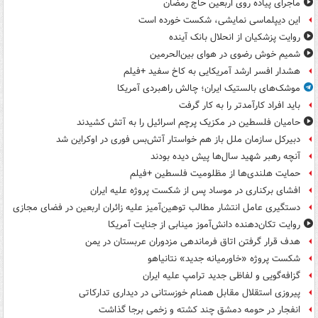
ماجرای پیاده روی اربعین حاج رمضان
این دیپلماسی نمایشی، شکست خورده است
روایت پزشکیان از انحلال بانک آینده
شمیم خوش رضوی در هوای بین‌الحرمین
هشدار افسر ارشد آمریکایی به کاخ سفید +فیلم
موشک‌های بالستیک ایران؛ چالش راهبردی آمریکا
باید افراد کارآمدتر را به کار گرفت
حامیان فلسطین در مکزیک پرچم اسرائیل را به آتش کشیدند
دبیرکل سازمان ملل باز هم خواستار آتش‌بس فوری در اوکراین شد
آنچه رهبر شهید سال‌ها پیش دیده بودند
حمایت هلندی‌ها از مظلومیت فلسطین +فیلم
افشای برکناری در موساد پس از شکست پروژه علیه ایران
دستگیری عامل انتشار مطالب توهین‌آمیز علیه زائران اربعین در فضای مجازی
روایت تکان‌دهنده دانش‌آموز مینابی از جنایت آمریکا
هدف قرار گرفتن اتاق‌ فرماندهی مزدوران عربستان در یمن
شکست پروژه «خاورمیانه جدید» نتانیاهو
گزافه‌گویی و لفاظی جدید ترامپ علیه ایران
پیروزی استقلال مقابل همنام خوزستانی در دیداری تدارکاتی
انفجار در حومه دمشق چند کشته و زخمی برجا گذاشت