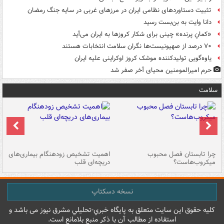
تثبیت دستاوردهای نظامی ایران در مرزهای غربی در سایه جنگ رمضان
دانا وایت به بن‌بست رسید
«کمانِ پرنده» چینی برای شکار کروزها به ایران می‌آید
۷۰ درصد از صهیونیست‌ها نگران سلامت انتخابات هستند
یاوه‌گویی تولیدکننده موشک کروز اوکراینی علیه ایران
حرم امیرالمومنین محیای آخر صفر شد
سلامت
ی
چرا تابستان فصل محبوب
اهمیت تشخیص زودهنگام بیماری‌های
نا
میکروب‌هاست؟
دریچه‌ای قلب
عو
نسخه دسکتاپ
کليه حقوق اين سايت متعلق به پایگاه خبري-تحليلي مشرق نيوز می باشد و
استفاده از مطالب آن با ذکر منبع بلامانع است.