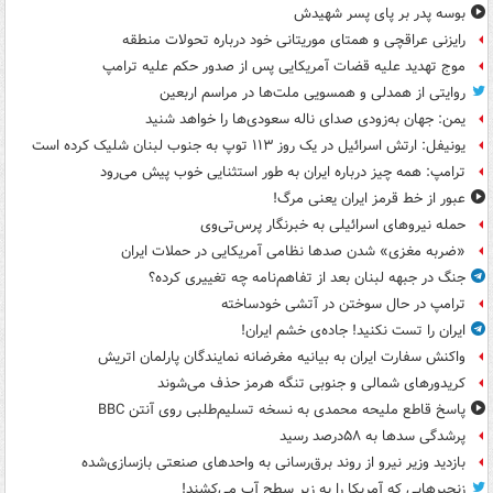
بوسه‌ پدر بر پای پسر شهیدش
رایزنی عراقچی و همتای موریتانی خود درباره تحولات منطقه
موج تهدید علیه قضات آمریکایی پس از صدور حکم علیه ترامپ
روایتی از همدلی و همسویی ملت‌ها در مراسم اربعین
یمن: جهان به‌زودی صدای ناله سعودی‌ها را خواهد شنید
یونیفل: ارتش اسرائیل در یک روز ۱۱۳ توپ به جنوب لبنان شلیک کرده است
ترامپ: همه چیز درباره ایران به طور استثنایی خوب پیش می‌رود
عبور از خط قرمز ایران یعنی مرگ!
حمله نیروهای اسرائیلی به خبرنگار پرس‌تی‌وی
«ضربه مغزی» شدن صدها نظامی آمریکایی در حملات ایران
جنگ در جبهه لبنان بعد از تفاهم‌نامه چه تغییری کرده؟
ترامپ در حال سوختن در آتشی خودساخته
ایران را تست نکنید! جاده‌ی خشم ایران!
واکنش سفارت ایران به بیانیه مغرضانه نمایندگان پارلمان اتریش
کریدورهای شمالی و جنوبی تنگه هرمز حذف می‌شوند
پاسخ قاطع ملیحه محمدی به نسخه تسلیم‌طلبی روی آنتن BBC
پرشدگی سدها به ۵۸درصد رسید
بازدید وزیر نیرو از روند برق‌رسانی به واحدهای صنعتی بازسازی‌شده
زنجیرهایی که آمریکا را به زیر سطح آب می‌کشند!