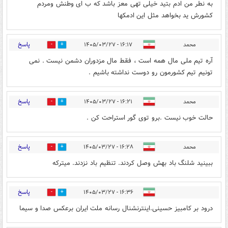
به نطر من ادم بتید خیلی تهی معز باشد که ب ای وطنش ومردم
کشورش ید بخواهد مثل این ادمکها
پاسخ
محمد
۱۶:۱۷ - ۱۴۰۵/۰۳/۲۷
0
6
آره تیم ملی مال همه است ، فقط مال مزدوران دشمن نیست . نمی
تونیم تیم کشورمون رو دوست نداشته باشیم .
پاسخ
محمد
۱۶:۲۱ - ۱۴۰۵/۰۳/۲۷
0
0
حالت خوب نیست .برو توی گور استراحت کن .
پاسخ
محمد
۱۶:۲۸ - ۱۴۰۵/۰۳/۲۷
0
0
ببینید شلنگ باد بهش وصل کردند. تنظیم باد نزدند. میترکه
پاسخ
۱۶:۳۶ - ۱۴۰۵/۰۳/۲۷
2
0
درود بر کامبیز حسینی.اینترنشنال رسانه ملت ایران برعکس صدا و سیما