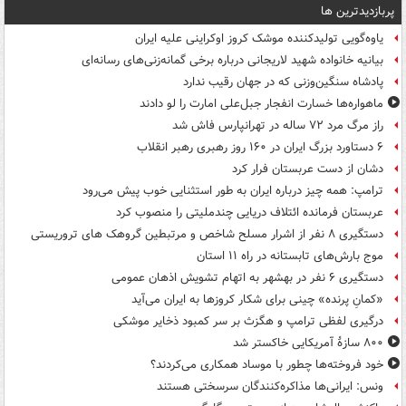
پربازدیدترین ها
یاوه‌گویی تولیدکننده موشک کروز اوکراینی علیه ایران
بیانیه خانواده شهید لاریجانی درباره برخی گمانه‌زنی‌های رسانه‌ای
پادشاه سنگین‌وزنی که در جهان رقیب ندارد
ماهواره‌ها خسارت انفجار جبل‌علی امارت را لو دادند
راز مرگ مرد ۷۲ ساله در تهرانپارس فاش شد
۶ دستاورد بزرگ ایران در ۱۶۰ روز رهبری رهبر انقلاب
دشان از دست عربستان فرار کرد
ترامپ: همه چیز درباره ایران به طور استثنایی خوب پیش می‌رود
عربستان فرمانده ائتلاف دریایی چندملیتی را منصوب کرد
دستگیری ۸ نفر از اشرار مسلح شاخص و مرتبطین گروهک های تروریستی
موج بارش‌های تابستانه در راه ۱۱ استان
دستگیری ۶ نفر در بهشهر به اتهام تشویش اذهان عمومی
«کمانِ پرنده» چینی برای شکار کروزها به ایران می‌آید
درگیری لفظی ترامپ و هگزث بر سر کمبود ذخایر موشکی
۸۰۰ سازۀ آمریکایی خاکستر شد
خود فروخته‌ها چطور با موساد همکاری می‌کردند؟
ونس: ایرانی‌ها مذاکره‌کنندگان سرسختی هستند