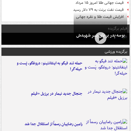
قیمت جهانی طلا امروز ۱۵ مرداد
قیمت نفت برنت به ۷۹ دلار رسید
افزایش قیمت طلا و نقره جهانی
فیلم برگزیده
بوسه‌ پدر بر پای پسر شهیدش
برگزیده ورزشی
حمله تند فیگو به اینفانتینو: دروغگو، پَست‌ و
حیله‌گر!
جنجال جدید نیمار در برزیل +فیلم
رامین رضاییان رسماً از استقلال جدا شد