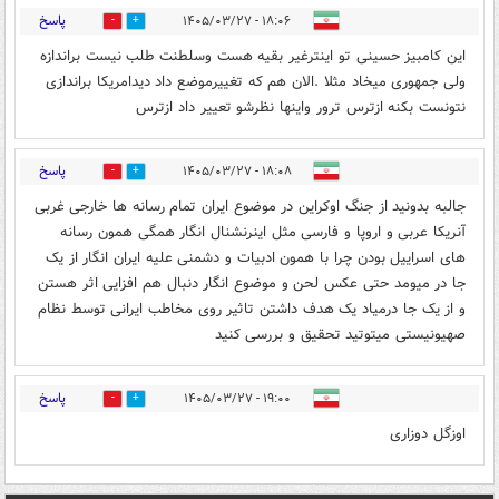
پاسخ
۱۸:۰۶ - ۱۴۰۵/۰۳/۲۷
0
0
این کامبیز حسینی تو اینترغیر بقیه هست وسلطنت طلب نیست براندازه
ولی جمهوری میخاد مثلا .الان هم که تغییرموضع داد دیدامریکا براندازی
نتونست بکنه ازترس ترور واینها نظرشو تعییر داد ازترس
پاسخ
۱۸:۰۸ - ۱۴۰۵/۰۳/۲۷
0
0
جالبه بدونید از جنگ اوکراین در موضوع ایران تمام رسانه ها خارجی غربی
آنریکا عربی و اروپا و فارسی مثل اینرنشنال انگار همگی همون رسانه
های اسراییل بودن چرا با همون ادبیات و دشمنی علیه ایران انگار از یک
جا در میومد حتی عکس لحن و موضوع انگار دنبال هم افزایی اثر هستن
و از یک جا درمیاد یک هدف داشتن تاثیر روی مخاطب ایرانی توسط نظام
صهیونیستی میتوتید تحقیق و بررسی کنید
پاسخ
۱۹:۰۰ - ۱۴۰۵/۰۳/۲۷
0
0
اوزگل دوزاری