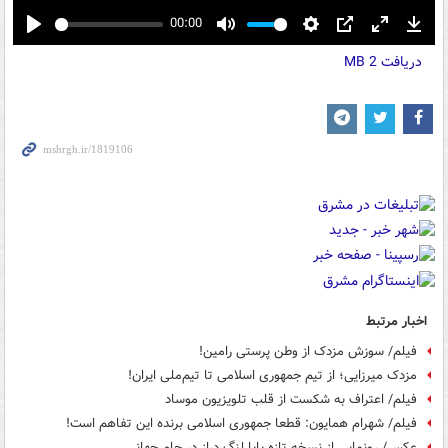
00:00
Play
Mute
Settings
PIP
Enter
Down
دریافت
2 MB
fullscreen
اخبار مرتبط
فیلم/ سوزش مزدک از وطن پرستی رامین!
مزدک میرزایی؛ از تیم‌ جمهوری اسلامی تا تیم‌ملی ایران!
فیلم/ اعتراف به شکست از قلب تلویزیون موساد
فیلم/ شهرام همایون: قطعا جمهوری اسلامی برنده این تفاهم است!
عکس/ رونمایی از نسخه تازه بابا لنگ دراز در جام جهانی