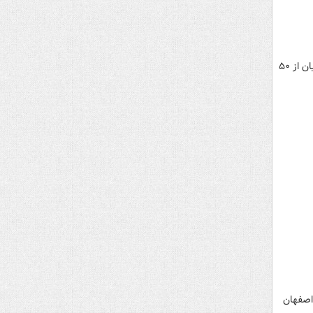
جان لیمبرت، گروگان سابق سفارت آمریکا در تهران: قدرت فرهنگی و خلاقیت مردم ایران انکارشدنی نیست؛ سواد ایرانیان از ۵۰
اصفهان