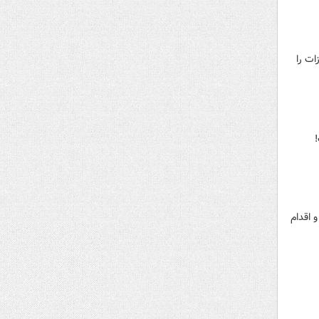
ات را
 اقدام