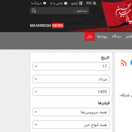
RSS
آرشیو
تماس با ما
دربارهٔ ما
MASHREGH
NEWS
یلم
دیدگاه
پیوندها
بازار
تاریخ
17
مرداد
1405
ن شبکه،
فیلترها
همه سرویس‌ها
همه انواع خبر