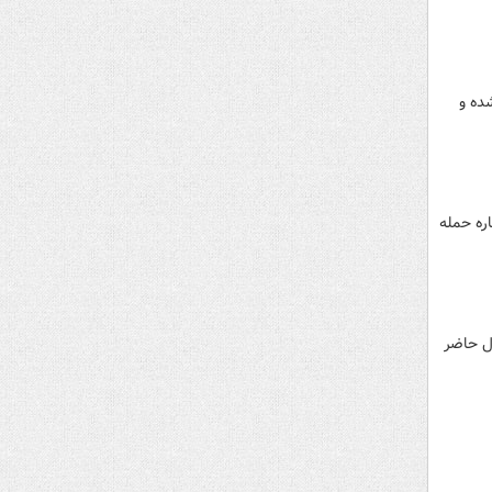
ده و
اره حمله
ال حاضر