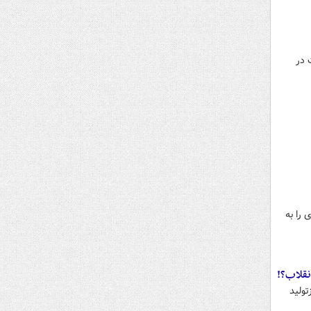
 در
 را به
تولید