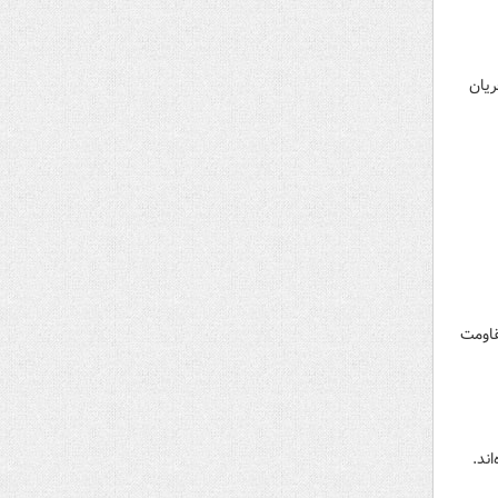
ریان
قاومت
ند.