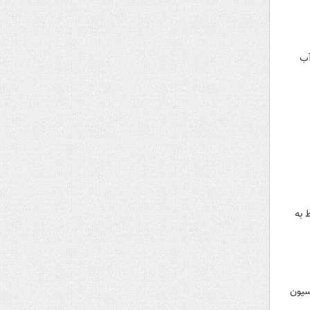
آب
 به
سیون