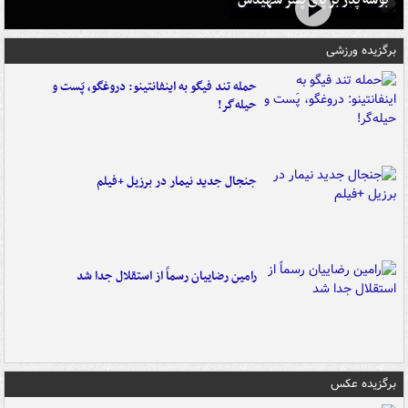
برگزیده ورزشی
حمله تند فیگو به اینفانتینو: دروغگو، پَست‌ و
حیله‌گر!
جنجال جدید نیمار در برزیل +فیلم
رامین رضاییان رسماً از استقلال جدا شد
برگزیده عکس