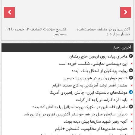
تصادف مرگبار در محور اهواز–شوش ۲
آتش‌سوزی در منطقه حفاظت‌شده
تشریح جزئیات تصادف ۱۲ خودرو با ۱۹
پا
دیزمار مهار شد
مصدوم
آخرین اخبار
ماجرای پیاده روی اربعین حاج رمضان
این دیپلماسی نمایشی، شکست خورده است
روایت پزشکیان از انحلال بانک آینده
شمیم خوش رضوی در هوای بین‌الحرمین
هشدار افسر ارشد آمریکایی به کاخ سفید +فیلم
موشک‌های بالستیک ایران؛ چالش راهبردی آمریکا
باید افراد کارآمدتر را به کار گرفت
حامیان فلسطین در مکزیک پرچم اسرائیل را به آتش کشیدند
دبیرکل سازمان ملل باز هم خواستار آتش‌بس فوری در اوکراین شد
آنچه رهبر شهید سال‌ها پیش دیده بودند
حمایت هلندی‌ها از مظلومیت فلسطین +فیلم