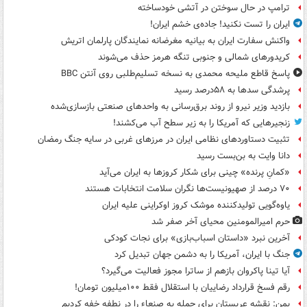
ترامپ در حال سوختن در آتشی خودساخته
ایران را تست نکنید! جاده‌ی خشم ایران!
واکنش سفارت ایران به بیانیه مغرضانه نمایندگان پارلمان اتریش
کریدورهای شمالی و جنوبی تنگه هرمز حذف می‌شوند
پاسخ قاطع ملیحه محمدی به نسخه تسلیم‌طلبی روی آنتن BBC
پرشدگی سدها به ۵۸درصد رسید
بازدید وزیر نیرو از روند برق‌رسانی به واحدهای صنعتی بازسازی‌شده
زنجیرهایی که آمریکا را به زیر سطح آب می‌کشند!
تثبیت دستاوردهای نظامی ایران در مرزهای غربی در سایه جنگ رمضان
دانا وایت به بن‌بست رسید
«کمانِ پرنده» چینی برای شکار کروزها به ایران می‌آید
۷۰ درصد از صهیونیست‌ها نگران سلامت انتخابات هستند
یاوه‌گویی تولیدکننده موشک کروز اوکراینی علیه ایران
حرم امیرالمومنین محیای آخر صفر شد
آخرین نبرد «داستان اسباب‌بازی» برای نجات کودکی
جنگ با ایران، آمریکا را به دشمن جهان تبدیل کرد
آیا تینا پاکروان بازهم از ساترا مجوز فعالیت می‌گیرد؟
رقم فسخ قرارداد رضاییان با استقلال فقط ۱۰۰میلیون تومان!
یمن: نقشه عربستان برای حمله به صنعاء را در نطفه خفه کردیم