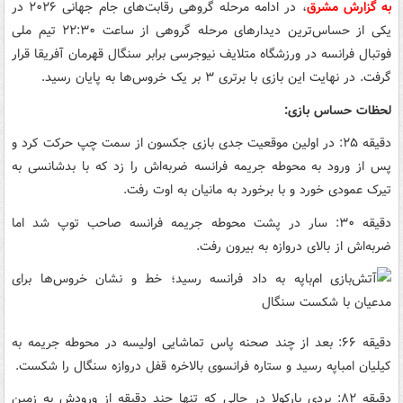
به گزارش مشرق
، در ادامه مرحله گروهی رقابت‌های جام جهانی ۲۰۲۶ در
یکی از حساس‌ترین دیدارهای مرحله گروهی از ساعت ۲۲:۳۰ تیم ملی
فوتبال فرانسه در ورزشگاه متلایف نیوجرسی برابر سنگال قهرمان آفریقا قرار
گرفت. در نهایت این بازی با برتری ۳ بر یک خروس‌ها به پایان رسید.
لحظات حساس بازی:
دقیقه ۲۵: در اولین موقعیت جدی بازی جکسون از سمت چپ حرکت کرد و
پس از ورود به محوطه جریمه فرانسه ضربه‌اش را زد که با بدشانسی به
تیرک عمودی خورد و با برخورد به مانیان به اوت رفت.
دقیقه ۳۰: سار در پشت محوطه جریمه فرانسه صاحب توپ شد اما
ضربه‌اش از بالای دروازه به بیرون رفت.
دقیقه ۶۶: بعد از چند صحنه پاس تماشایی اولیسه در محوطه جریمه به
کیلیان امباپه رسید و ستاره فرانسوی بالاخره قفل دروازه سنگال را شکست.
دقیقه ۸۲: بردی بارکولا در حالی که تنها چند دقیقه از ورودش به زمین