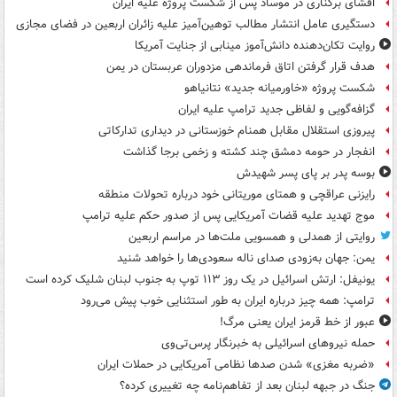
افشای برکناری در موساد پس از شکست پروژه علیه ایران
دستگیری عامل انتشار مطالب توهین‌آمیز علیه زائران اربعین در فضای مجازی
روایت تکان‌دهنده دانش‌آموز مینابی از جنایت آمریکا
هدف قرار گرفتن اتاق‌ فرماندهی مزدوران عربستان در یمن
شکست پروژه «خاورمیانه جدید» نتانیاهو
گزافه‌گویی و لفاظی جدید ترامپ علیه ایران
پیروزی استقلال مقابل همنام خوزستانی در دیداری تدارکاتی
انفجار در حومه دمشق چند کشته و زخمی برجا گذاشت
بوسه‌ پدر بر پای پسر شهیدش
رایزنی عراقچی و همتای موریتانی خود درباره تحولات منطقه
موج تهدید علیه قضات آمریکایی پس از صدور حکم علیه ترامپ
روایتی از همدلی و همسویی ملت‌ها در مراسم اربعین
یمن: جهان به‌زودی صدای ناله سعودی‌ها را خواهد شنید
یونیفل: ارتش اسرائیل در یک روز ۱۱۳ توپ به جنوب لبنان شلیک کرده است
ترامپ: همه چیز درباره ایران به طور استثنایی خوب پیش می‌رود
عبور از خط قرمز ایران یعنی مرگ!
حمله نیروهای اسرائیلی به خبرنگار پرس‌تی‌وی
«ضربه مغزی» شدن صدها نظامی آمریکایی در حملات ایران
جنگ در جبهه لبنان بعد از تفاهم‌نامه چه تغییری کرده؟