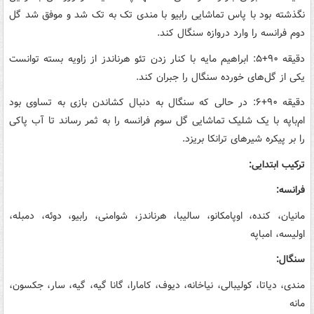
نگذشته بود با پاس تماشایی رابیو با مندی تک به تک شد و موفق شد گل
دوم فرانسه را وارد دروازه سنگال کند.
دقیقه ۹۰+۵: ابراهیم مایه با کنار زدن تئو هرناندز از زاویه بسته توانست
یکی از گل‌های خورده سنگال را جبران کند.
دقیقه ۹۰+۶: در حالی که سنگال به دنبال کشاندن بازی به تساوی بود
ام‌باپه با یک شلیک تماشایی گل سوم فرانسه را به ثمر رساند تا آب پاکی
را بر پیکره شیرهای ترانکا بریزد.
ترکیب ابتدایی:
فرانسه:
مانیان، کنده، اوپامکانو، سالیبا، هرناندز، شوامنی، رابیو، دوئه، دمبله،
اولیسه، امباپه
سنگال:
مندی، دیاتا، کولیبالی، نیاخانه، دیوف، کامارا، گانا گیه، گیه، سار، جکسون،
مانه