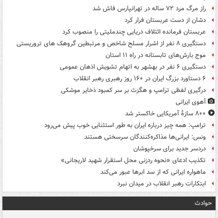
راز مرگ مرد ۷۲ ساله در تهرانپارس فاش شد
دشان از دست عربستان فرار کرد
عربستان فرمانده ائتلاف دریایی چندملیتی را منصوب کرد
دستگیری ۸ نفر از اشرار مسلح شاخص و مرتبطین گروهک های تروریستی
موج بارش‌های تابستانه در راه ۱۱ استان
دستگیری ۶ نفر در بهشهر به اتهام تشویش اذهان عمومی
۶ دستاورد بزرگ ایران در ۱۶۰ روز رهبری رهبر انقلاب
درگیری لفظی ترامپ و هگزث بر سر کمبود ذخایر موشکی
آهوی ایرانی
۸۰۰ سازۀ آمریکایی خاکستر شد
ترامپ: همه چیز درباره ایران به طور استثنایی خوب پیش می‌رود
ونس: ایرانی‌ها مذاکره‌کنندگان سرسختی هستند
دردسر جدید برای سرخپوشان
تکذیب ادعای «نحوه ردزنی محل استقرار شهید لاریجانی»
ماهواره ایرانی که از سد ابرها عبور می‌کند
ابتکارات رهبر انقلاب در میدان نبرد
حوادث