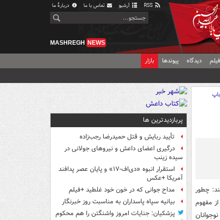
RSS
آرشیو
تماس با ما
دربارهٔ ما
MASHREGH
NEWS
یلم
دیدگاه
پیوندها
بازار
اپ
پربازدیدترین ها
تأیید ربایش و قتل حمیدرضا رجب‌زاده
درگیری اعضای داعش و نیروهای جولانی در
سیده زینب
استقرار انبوه «دی‌اف‑۱۷» و پایان عصر پدافند
آمریکا +عکس
ند: چطور
مداح جوانی که در خون خود غلطید +فیلم
بیانیه سپاه پاسداران به مناسبت روز خبرنگار
از مفهوم
پزشکیان: جنایات امروز واشنگتن را هم محکوم
نوجوانان