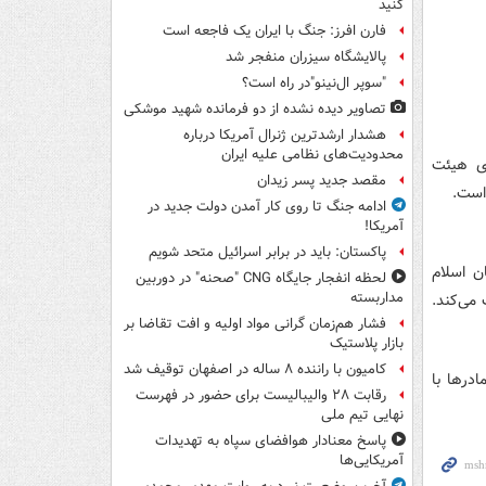
کنید
فارن افرز: جنگ با ایران یک فاجعه است
پالایشگاه سیزران منفجر شد
"سوپر ال‌نینو"در راه است؟
تصاویر دیده‌ نشده از دو فرمانده شهید موشکی
هشدار ارشدترین ژنرال آمریکا درباره
محدودیت‌های نظامی علیه ایران
ری هیئت
مقصد جدید پسر زیدان
 است.
ادامه جنگ تا روی کار آمدن دولت جدید در
آمریکا!
پاکستان: باید در برابر اسرائیل متحد شویم
ن اسلام
لحظه انفجار جایگاه CNG "صحنه" در دوربین
مداربسته
 می‌کند.
فشار هم‌زمان گرانی مواد اولیه و افت تقاضا بر
بازار پلاستیک
کامیون با راننده ۸ ساله در اصفهان توقیف شد
درها با
رقابت ۲۸ والیبالیست برای حضور در فهرست
نهایی تیم ملی
پاسخ معنادار هوافضای سپاه به تهدیدات
آمریکایی‌ها