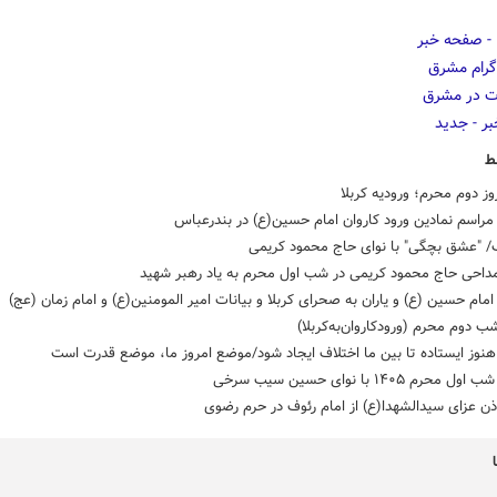
ط
وز دوم محرم؛ ورودیه کربلا
راسم نمادین ورود کاروان امام حسین(ع) در بندرعباس
/ "عشق بچگی" با نوای حاج محمود کریمی
مداحی حاج محمود کریمی در شب اول محرم به یاد رهبر شهید
مام حسین (ع) و یاران به صحرای کربلا و بیانات امیر المومنین(ع) و امام زمان (عج)
ب دوم محرم (ورودکاروان‌به‌کربلا)
نوز ایستاده تا بین ما اختلاف ایجاد شود/موضع امروز ما، موضع قدرت است
رم ۱۴۰۵ با نوای حسین سیب سرخی
ذن عزای سیدالشهدا(ع) از امام رئوف در حرم رضوی