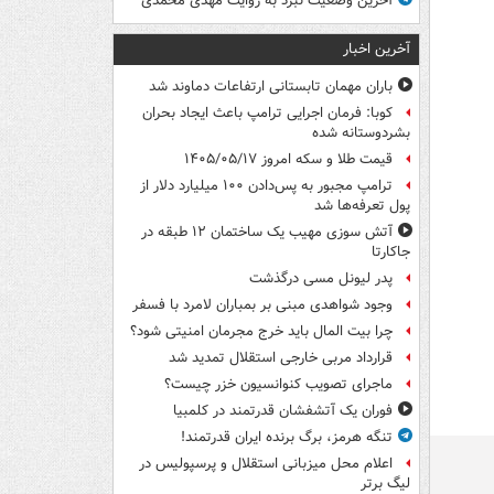
آخرین وضعیت نبرد به روایت مهدی محمدی
آخرین اخبار
باران مهمان تابستانی ارتفاعات دماوند شد
کوبا: فرمان اجرایی ترامپ باعث ایجاد بحران
بشردوستانه شده
قیمت طلا و سکه امروز ۱۴۰۵/۰۵/۱۷
ترامپ مجبور به پس‌دادن ۱۰۰ میلیارد دلار از
پول تعرفه‌ها شد
آتش سوزی مهیب یک ساختمان ۱۲ طبقه در
جاکارتا
پدر لیونل مسی درگذشت
وجود شواهدی مبنی بر بمباران لامرد با فسفر
چرا بیت المال باید خرج مجرمان امنیتی شود؟
قرارداد مربی خارجی استقلال تمدید شد
ماجرای تصویب کنوانسیون خزر چیست؟
فوران یک آتشفشان قدرتمند در کلمبیا
تنگه هرمز، برگ برنده ایران قدرتمند!
اعلام محل میزبانی استقلال و پرسپولیس در
لیگ برتر