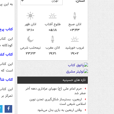
استان:
به این پ
اذان صبح
طلوع آفتاب
اذان ظهر
کتاب پرچ
۱۲:۱۰
۰۵:۱۸
۰۳:۴۳
این کتاب
کودکانه د
غروب خورشید
اذان مغرب
نیمه‌شب شرعی
۲۳:۲۳
۱۹:۲۱
۱۹:۰۲
کتاب کش
این کتاب
است که به
کتاب شاگر
تازه های حسینیه
این کتاب
حرم امام علی (ع) مهیای عزاداری دهه آخر
صفر شد
تمرکز بر
اربعین، بسترساز شکل‌گیری تمدن نوین
اسلامی شیعی است
وقتی اربعین به بازی بدل می‌شود