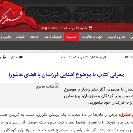
شنبه ۱۷ مرداد ۱۴۰۵ -
Aug 8 2026
ی
دفاع و امنیت
جهاد و مقاومت
حسینیه
فرهنگ و هنر
جامعه
اقتصاد
عکس و ف
1818
تاریخ انتشار:
۲۶ خرداد ۱۴۰۵ - ۱۷:۰۱
۰ نظر
چ
معرفی کتاب‌ با موضوع آشنایی فرزندان با فضای عاشورا
ال با مجموعه آثار نشر راه‌یار با موضوع
سینی برای کودکان و نوجوانان، پرچمداری
 به فرزندان خود بیاموزید.
ش مشرق،
برخی
از مادرها در ماه محرم با یک پرسش تکراری، دست‌ به‌ گریبان هست
 بچه‌های کوچک را با فضای عاشورا همراه کرد، بدون اینکه حوصله‌ آنان سر برود یا 
مجموعه آثار نشر راه‌یار با موضوع «تربیت حسینی» برای کودکان و 
ن بترسند؟