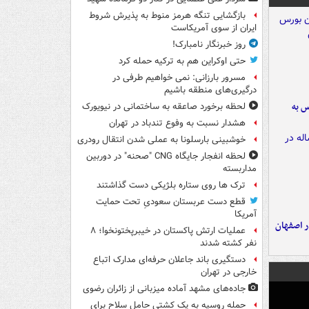
بازگشایی تنگه هرمز منوط به پذیرش شروط
ایران از سوی آمریکاست
روز خبرنگار نامبارک!
حتی اوکراین هم به ترکیه حمله کرد
مسرور بارزانی: نمی خواهیم طرفی در
درگیری‌های منطقه باشیم
رس به
لحظه برخورد صاعقه به ساختمانی در نیویورک
هشدار نسبت به وفوع تندباد در تهران
خوشبینی بارسلونا به عملی شدن انتقال رودری
لحظه انفجار جایگاه CNG "صحنه" در دوربین
مداربسته
ترک ها روی ستاره بلژیکی دست گذاشتند
قطع دست عربستان سعودیِ تحت حمایت
آمریکا
ده ۸ ساله در اصفهان
عملیات ارتش پاکستان در خیبرپختونخوا؛ ۸
نفر کشته شدند
دستگیری باند جاعلان حرفه‌ای مدارک اتباع
خارجی در تهران
جاده‌های مشهد آماده میزبانی از زائران رضوی
حمله روسیه به یک کشتی حامل سلاح برای