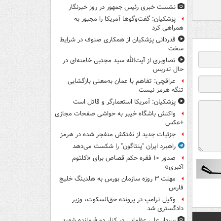
نشست خبری رئیس جمهور در روز خبرنگار
پزشکیان: گفت‌وگوها آمریکا را مجبور به
همراهی کرد
قدردانی پزشکیان از همکاری صنوف در شرایط
سخت
تصاویری از آیت‌الله سید مجتبی خامنه‌ای در
حال تدریس
عراقچی: تفاهم با عمان به‌معنی بازگشایی
تنگه هرمز نیست
پزشکیان: آمریکا استعمارگر و قاتل است
واکنش باشگاه خیبر به حواشی صفحات مجازی
+عکس
جزئیات جدید از نفتکش منفجر شده در هرمز
راهبرد ایران "پنتاگون" را شکست می‌دهد
صدور ۱۰ فقره حکم قصاص برای «کلثوم
اکبری»
مهلت ۳ روزه سازمان بورس به هلدینگ خلیج
فارس
وکیل ترامپ در پرونده حق‌السکوت، وزیر
دادگستری شد
سردار علی عظمایی در کنار دو فرمانده شهید