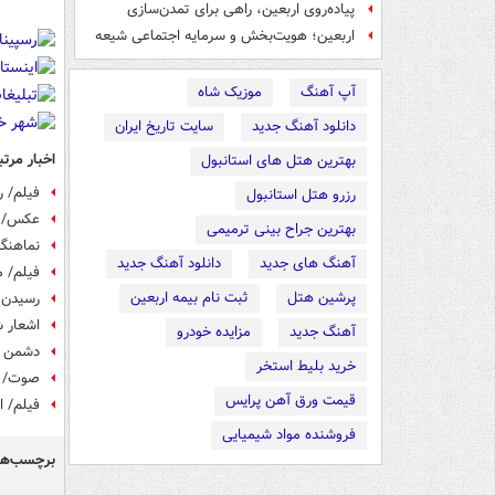
پیاده‌روی اربعین، راهی برای تمدن‌سازی
اربعین؛ هویت‌بخش و سرمایه اجتماعی شیعه
آپ آهنگ
موزیک شاه
دانلود آهنگ جدید
سایت تاریخ ایران
اخبار مرتب
بهترین هتل های استانبول
فیلم/ ر
رزرو هتل استانبول
عکس/ م
بهترین جراح بینی ترمیمی
نماهنگ
آهنگ های جدید
دانلود آهنگ جدید
فیلم/ 
پرشین هتل
ثبت نام بیمه اربعین
رسیدن ا
اشعار ش
آهنگ جدید
مزایده خودرو
دشمن ه
خرید بلیط استخر
صوت/ شب اول مح
قیمت ورق آهن پرایس
فیلم/ ا
فروشنده مواد شیمیایی
برچسب‌ها