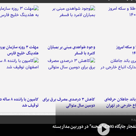
و سکه امروز
وجود شواهدی مبنی بر بمباران
مهلت ۳ روزه سازمان بو
۱۴
لامرد با فسفر
هلدینگ خلیج فارس
اند جاعلان حرفه‌ای
کاهش ۳ درصدی مصرف برق برای
کامیون با رانن
اع خارجی در تهران
دومین سال متوالی
توقیف شد
ده
 CNG "صحنه" در دوربین مداربسته