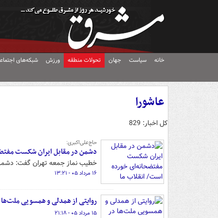
خانه
سیاست
جهان
تحولات منطقه
ورزش
شبکه‌های اجتماع
عاشورا
کل اخبار: 829
حاج‌علی‌اکبری:
دشمن در مقابل ایران شکست مفتض
خطیب نماز جمعه تهران گفت: دشمن 
۱۶ مرداد ۰۵ - ۱۳:۲۱
روایتی از همدلی و همسویی ملت‌ها 
۱۵ مرداد ۰۵ - ۲۱:۱۸