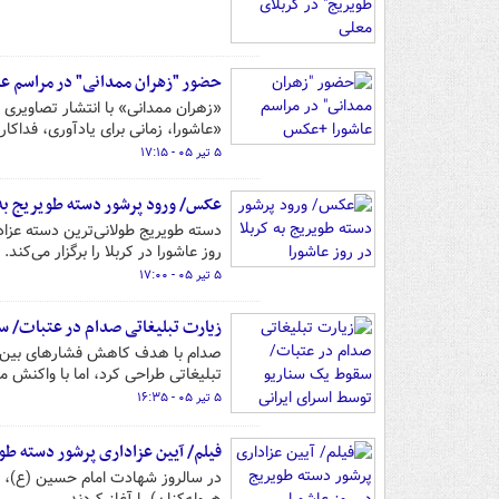
حضور "زهران ممدانی" در مراسم ع
«زهران ممدانی» با انتشار تصاویری
«عاشورا، زمانی برای یادآوری، فداکا
۵ تیر ۰۵ - ۱۷:۱۵
عکس/ ورود پرشور دسته طویریج به ک
دسته طویریج طولانی‌ترین دسته عزاد
روز عاشورا در کربلا را برگزار می‌کند.
۵ تیر ۰۵ - ۱۷:۰۰
زیارت تبلیغاتی صدام در عتبات/ س
صدام با هدف کاهش فشارهای بین‌المل
تبلیغاتی طراحی کرد، اما با واکنش 
۵ تیر ۰۵ - ۱۶:۳۵
فیلم/ آیین عزاداری پرشور دسته‌ طو
در سالروز شهادت امام حسین (ع)، میل