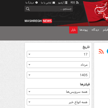
RSS
آرشیو
تماس با ما
دربارهٔ ما
MASHREGH
NEWS
یلم
دیدگاه
پیوندها
بازار
تاریخ
17
مرداد
1405
فیلترها
همه سرویس‌ها
همه انواع خبر