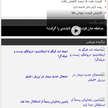
قیمت نفت ۵ درصد کاهش یافت
رشد آرام دلار ادامه دارد
افزایش قیمت جهانی طلا
فیلم برگزیده
صاعقه جان فوتبالیست تایلندی را گرفت!
برگزیده ورزشی
حمله تند فیگو به اینفانتینو: دروغگو، پَست‌ و
حیله‌گر!
جنجال جدید نیمار در برزیل +فیلم
رامین رضاییان رسماً از استقلال جدا شد