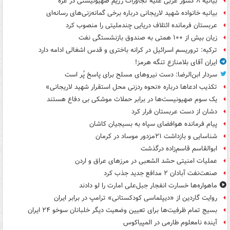
بیانیه ۸ کشور عربی علیه تجاوزات رژیم صهیونیستی در غزه
بیانیه خانواده شهید لاریجانی درباره برخی گمانه‌زنی‌های رسانه‌ای
عربستان فرمانده ائتلاف دریایی چندملیتی را منصوب کرد
زیان بیش از ۱۰۰ همتی به صندوق‌ بازنشستگی نفت
ترکیه: تروریسم اسرائیل در کرانه باختری و قدس اشغالی ادامه دارد
ایران آقای بلامنازع تنگه هرمز!
سردار ابن‌الرضا: دست نیروهای مسلح برای پاسخ پُر است
تکذیب ادعاها درباره «نحوه ردزنی محل استقرار شهید لاریجانی»
یک‌ سوم صهیونیست‌ها در برابر حملات موشکی بی دفاع هستند
دشان از دست عربستان فرار کرد
پیام فرمانده هوافضای سپاه به بسیجیان کاشان
شناسایی و بازداشت ۲۱مزدور موساد در کرمان
ابوالقاسم قاسم‌زاده درگذشت
عملیات امنیتی حشد الشعبی در مرزهای عراق و اردن
صنعت‌نفت آبادان ۲ مدافع جدید جذب کرد
ماهواره‌ها خسارت انفجار جبل‌علی امارت را لو دادند
روایت گاردین از «دیپلماسی کودکستانی» ترامپ در برابر ایران
بسیج تمام ظرفیت‌ها برای تعیین وضعیت دیگر خلبانان سوخو ۲۴ ایران
آینده نامعلوم طارمی در المپیاکوس