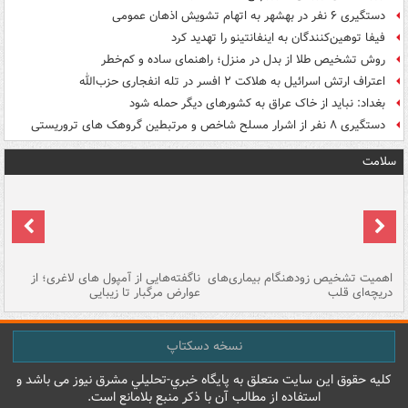
دستگیری ۶ نفر در بهشهر به اتهام تشویش اذهان عمومی
فیفا توهین‌کنندگان به اینفانتینو را تهدید کرد
روش تشخیص طلا از بدل در منزل؛ راهنمای ساده و کم‌خطر
اعتراف ارتش اسرائیل به هلاکت ۲ افسر در تله انفجاری حزب‌الله
بغداد: نباید از خاک عراق به کشورهای دیگر حمله شود
دستگیری ۸ نفر از اشرار مسلح شاخص و مرتبطین گروهک های تروریستی
سلامت
اهمیت تشخیص زودهنگام بیماری‌های
ناگفته‌هایی از آمپول های لاغری؛ از
دریچه‌ای قلب
عوارض مرگبار تا زیبایی
تا
نسخه دسکتاپ
کليه حقوق اين سايت متعلق به پایگاه خبري-تحليلي مشرق نيوز می باشد و
استفاده از مطالب آن با ذکر منبع بلامانع است.