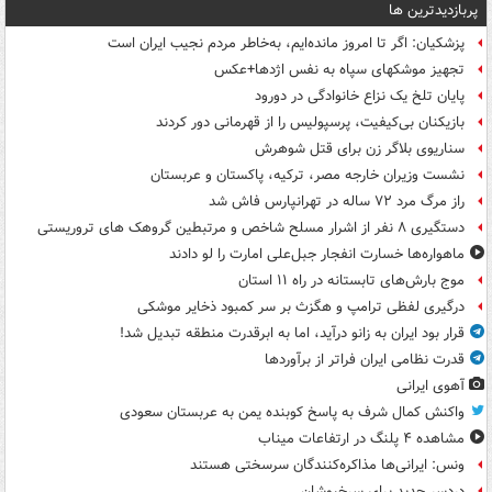
پربازدیدترین ها
پزشکیان: اگر تا امروز مانده‌ایم، به‌خاطر مردم نجیب ایران است
تجهیز موشکهای سپاه به نفس اژدها+عکس
پایان تلخ یک نزاع خانوادگی در دورود
بازیکنان بی‌کیفیت، پرسپولیس را از قهرمانی دور کردند
سناریوی بلاگر زن برای قتل شوهرش
نشست وزیران خارجه مصر، ترکیه، پاکستان و عربستان
راز مرگ مرد ۷۲ ساله در تهرانپارس فاش شد
دستگیری ۸ نفر از اشرار مسلح شاخص و مرتبطین گروهک های تروریستی
ماهواره‌ها خسارت انفجار جبل‌علی امارت را لو دادند
موج بارش‌های تابستانه در راه ۱۱ استان
درگیری لفظی ترامپ و هگزث بر سر کمبود ذخایر موشکی
قرار بود ایران به زانو درآید، اما به ابرقدرت منطقه تبدیل شد!
قدرت نظامی ایران فراتر از برآوردها
آهوی ایرانی
واکنش کمال شرف به پاسخ کوبنده یمن به عربستان سعودی
مشاهده ۴ پلنگ در ارتفاعات میناب
ونس: ایرانی‌ها مذاکره‌کنندگان سرسختی هستند
دردسر جدید برای سرخپوشان