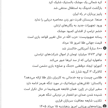
کره شمالی یک موشک بالستیک شلیک کرد
بازگشت اندونگ به استقلال منتفی شد
پاییز پرباران در راه ایران
صنعا: عربستان قدرت دور زدن محاصره دریایی را ندارد
ورود تجهیزات جدید به یگان‌های ارتش
خشم ترامپ از افشای کمبود موشک
رسانه صهیونیست: حزب الله در حال تغییر قواعد بازی است
قیمت جهانی طلا امروز ۱۵ مرداد
۸۰۰ سازۀ آمریکایی خاکستر شد
تهاتر ۱۶۷۳ میلیارد تومان از اموال شرکت‌های تراستی
ماهواره ایرانی که از سد ابرها عبور می‌کند
آجورلو: ایجاد دوقطبی «جنگ و صلح‌» بازی دشمن است
کالابرگ ۳ گروه شارژ شد
طلاسی چیست و چه خدماتی به کاربران بازار طلا ارائه می‌دهد؟
پاکستان: تلاش‌های دیپلماتیک در مورد تنگه هرمز ادامه دارد
سفیر ایران در ژاپن: همان فاجعه هیروشیما در حال تکرار است
شنیده شدن صدای دو انفجار در نزدیکی تنگه هرمز
تکذیب شایعه معافیت سربازان فراری
روزنامه‌های ورزشی امروز پنج‌شنبه ۱۵ مرداد ۱۴۰۵