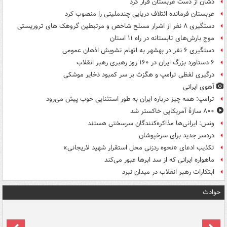
دشان از دست عربستان فرار کرد
عربستان فرمانده ائتلاف دریایی چندملیتی را منصوب کرد
دستگیری ۸ نفر از اشرار مسلح شاخص و مرتبطین گروهک های تروریستی
موج بارش‌های تابستانه در راه ۱۱ استان
دستگیری ۶ نفر در بهشهر به اتهام تشویش اذهان عمومی
۶ دستاورد بزرگ ایران در ۱۶۰ روز رهبری رهبر انقلاب
درگیری لفظی ترامپ و هگزث بر سر کمبود ذخایر موشکی
آهوی ایرانی
ترامپ: همه چیز درباره ایران به طور استثنایی خوب پیش می‌رود
۸۰۰ سازۀ آمریکایی خاکستر شد
ونس: ایرانی‌ها مذاکره‌کنندگان سرسختی هستند
دردسر جدید برای سرخپوشان
تکذیب ادعای «نحوه ردزنی محل استقرار شهید لاریجانی»
ماهواره ایرانی که از سد ابرها عبور می‌کند
ابتکارات رهبر انقلاب در میدان نبرد
حوادث