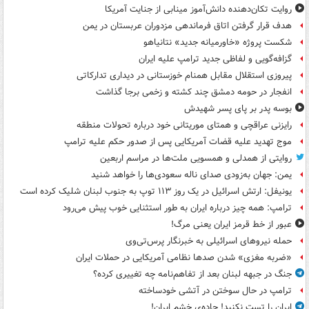
روایت تکان‌دهنده دانش‌آموز مینابی از جنایت آمریکا
هدف قرار گرفتن اتاق‌ فرماندهی مزدوران عربستان در یمن
شکست پروژه «خاورمیانه جدید» نتانیاهو
گزافه‌گویی و لفاظی جدید ترامپ علیه ایران
پیروزی استقلال مقابل همنام خوزستانی در دیداری تدارکاتی
انفجار در حومه دمشق چند کشته و زخمی برجا گذاشت
بوسه‌ پدر بر پای پسر شهیدش
رایزنی عراقچی و همتای موریتانی خود درباره تحولات منطقه
موج تهدید علیه قضات آمریکایی پس از صدور حکم علیه ترامپ
روایتی از همدلی و همسویی ملت‌ها در مراسم اربعین
یمن: جهان به‌زودی صدای ناله سعودی‌ها را خواهد شنید
یونیفل: ارتش اسرائیل در یک روز ۱۱۳ توپ به جنوب لبنان شلیک کرده است
ترامپ: همه چیز درباره ایران به طور استثنایی خوب پیش می‌رود
عبور از خط قرمز ایران یعنی مرگ!
حمله نیروهای اسرائیلی به خبرنگار پرس‌تی‌وی
«ضربه مغزی» شدن صدها نظامی آمریکایی در حملات ایران
جنگ در جبهه لبنان بعد از تفاهم‌نامه چه تغییری کرده؟
ترامپ در حال سوختن در آتشی خودساخته
ایران را تست نکنید! جاده‌ی خشم ایران!