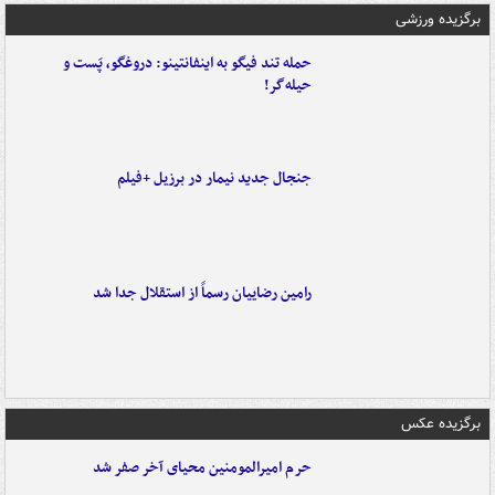
برگزیده ورزشی
حمله تند فیگو به اینفانتینو: دروغگو، پَست‌ و
حیله‌گر!
جنجال جدید نیمار در برزیل +فیلم
رامین رضاییان رسماً از استقلال جدا شد
برگزیده عکس
حرم امیرالمومنین محیای آخر صفر شد