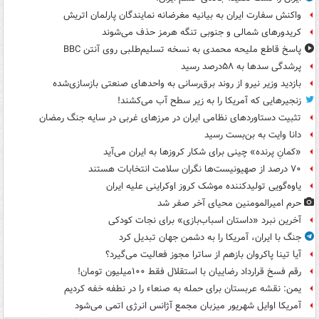
واکنش سفارت ایران به بیانیه مغرضانه نمایندگان پارلمان اتریش
کریدورهای شمالی و جنوبی تنگه هرمز حذف می‌شوند
پاسخ قاطع ملیحه محمدی به نسخه تسلیم‌طلبی روی آنتن BBC
پرشدگی سدها به ۵۸درصد رسید
بازدید وزیر نیرو از روند برق‌رسانی به واحدهای صنعتی بازسازی‌شده
زنجیرهایی که آمریکا را به زیر سطح آب می‌کشند!
تثبیت دستاوردهای نظامی ایران در مرزهای غربی در سایه جنگ رمضان
دانا وایت به بن‌بست رسید
«کمانِ پرنده» چینی برای شکار کروزها به ایران می‌آید
۷۰ درصد از صهیونیست‌ها نگران سلامت انتخابات هستند
یاوه‌گویی تولیدکننده موشک کروز اوکراینی علیه ایران
حرم امیرالمومنین محیای آخر صفر شد
آخرین نبرد «داستان اسباب‌بازی» برای نجات کودکی
جنگ با ایران، آمریکا را به دشمن جهان تبدیل کرد
آیا تینا پاکروان بازهم از ساترا مجوز فعالیت می‌گیرد؟
رقم فسخ قرارداد رضاییان با استقلال فقط ۱۰۰میلیون تومان!
یمن: نقشه عربستان برای حمله به صنعاء را در نطفه خفه کردیم
آمریکا اوایل شهریور میزبان مجمع آژانس انرژی اتمی می‌شود