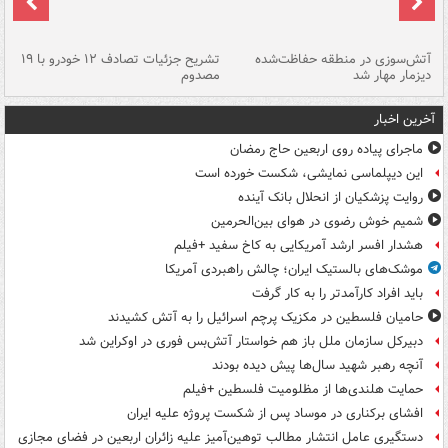
تصادف مرگبار در محور اهواز–شوش ۲
آتش‌سوزی در منطقه حفاظت‌شده
تشریح جزئیات تصادف ۱۲ خودرو با ۱۹
پا
دیزمار مهار شد
مصدوم
آخرین اخبار
ماجرای پیاده روی اربعین حاج رمضان
این دیپلماسی نمایشی، شکست خورده است
روایت پزشکیان از انحلال بانک آینده
شمیم خوش رضوی در هوای بین‌الحرمین
هشدار افسر ارشد آمریکایی به کاخ سفید +فیلم
موشک‌های بالستیک ایران؛ چالش راهبردی آمریکا
باید افراد کارآمدتر را به کار گرفت
حامیان فلسطین در مکزیک پرچم اسرائیل را به آتش کشیدند
دبیرکل سازمان ملل باز هم خواستار آتش‌بس فوری در اوکراین شد
آنچه رهبر شهید سال‌ها پیش دیده بودند
حمایت هلندی‌ها از مظلومیت فلسطین +فیلم
افشای برکناری در موساد پس از شکست پروژه علیه ایران
دستگیری عامل انتشار مطالب توهین‌آمیز علیه زائران اربعین در فضای مجازی