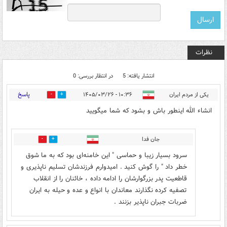
نظرات
انتشار یافته: 5
در انتظار بررسی: 0
پاسخ
یکی از مردم ایران
۱۰:۳۶ - ۱۴۰۵/۰۳/۲۶
0
4
انشاء الله اینطور باش و بشود که شما میگویید
جان فدا
0
1
سرود بسیار زیبا و حماسی " این خامنه‌ای بود که به ما شوق
خطر داد " را گوش کنید . امیدوارم فرزندشان تسلیم ناپذیری و
قاطعیت پدر بزرگوارشان را ادامه داده ، خائنان را از انقلاب
تصفیه کرده نگذارند معاندان با انواع و عده و حیله به ایران
ضربات جبران ناپذیر بزنند .