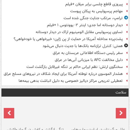
پیروزی قاطع چلسی برابر میلان +فیلم
مهاجم پرسپولیس به پیکان پیوست
ترامپ، مرتکب جنایت جنگی شده است
دیدار دوستانه اما جدی؛ اینتر ۲- یوونتوس ۱ +فیلم
تساوی پرسپولیس مقابل الومینیوم اراک در دیدار دوستانه
پشت‌پرده مداخله آمریکا در حمایت از یِن ژاپن؛ خیرخواهی یا خودخواهی؟
همتی: کنترل ترازنامه بانک‌ها با جدیت دنبال می‌شود
سفر رئیس دستگاه اطلاعاتی عربستان به عراق
دلیل مخالفت AFC با میزبانی آبی‌ها در عراق
سخنگوی ارتش: نظم ایرانی حاکم بر تنگه غیرقابل بازگشت است
هشدار الموسوی درباره توطئه آمریکا برای ایجاد شکاف در نیروهای مسلح عراق
تعطیلی تدریجی مراکز دیالیز خصوصی به دلیل انباشت بدهی بیمه‌ها
سلامت
علل مرگ زنان در ایران؛ بیماری‌های
تنگی انگشتر و کفش در گرما؛ واکنش
اس