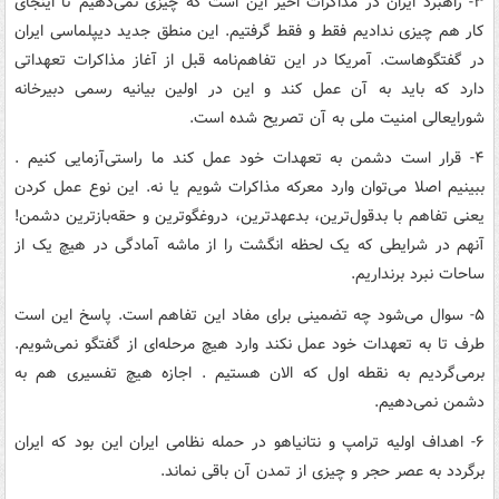
۳- راهبرد ایران در مذاکرات اخیر این است که چیزی نمی‌دهیم تا اینجای
کار هم چیزی ندادیم فقط و فقط گرفتیم. این منطق جدید دیپلماسی ایران
در گفتگوهاست. آمریکا در این تفاهم‌نامه قبل از آغاز مذاکرات تعهداتی
دارد که باید به آن عمل کند و این در اولین بیانیه رسمی دبیرخانه
شورایعالی امنیت ملی به آن تصریح شده است.
۴- قرار است دشمن به تعهدات خود عمل کند ما راستی‌آزمایی کنیم .
ببینیم اصلا می‌توان وارد معرکه مذاکرات شویم یا نه. این نوع عمل کردن
یعنی تفاهم با بدقول‌ترین، بدعهدترین، دروغگوترین و حقه‌بازترین دشمن!
آنهم در شرایطی که یک لحظه انگشت را از ماشه آمادگی در هیچ یک از
ساحات نبرد برنداریم.
۵- سوال می‌شود چه تضمینی برای مفاد این تفاهم است. پاسخ این است
طرف تا به تعهدات خود عمل نکند وارد هیچ مرحله‌ای از گفتگو نمی‌شویم.
برمی‌گردیم به نقطه اول که الان هستیم . اجازه هیچ تفسیری هم به
دشمن نمی‌دهیم.
۶- اهداف اولیه ترامپ و نتانیاهو در حمله نظامی ایران این بود که ایران
برگردد به عصر حجر و چیزی از تمدن آن باقی نماند.