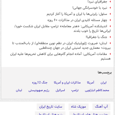
جغرافیای نبرد!
نبرد با خودسرانگی جهانی!
سئول: رایزنی‌ها با ایران و آمریکا را آغاز کردیم
چهار مسئله کلیدی ایران در مذاکرات ۶۰ روزه
اندیشکده آمریکایی: «هنر معامله» ترامپ مقابل ایران شکست خورد/
ایرانی‌ها تاریخ را خوب بلدند
جنگ با جغرافیا!
لبنان؛ ضرورت ژئوپلیتیک ایران در نظم نوین منطقه‌ای/ از باب‌المندب تا
بیروت؛ معماری جدید امنیتی ایران در جهان چندقطبی
مقامات آمریکایی: آماده انجام گام‌هایی برای کاهش تحریم‌ها علیه ایران
هستیم
برچسب‌ها
ایران
آمریکا
مذاکرات ایران و آمریکا
جنگ 12روزه
محمدکاظم انبارلویی
ترامپ
اسرائیل
رژیم صهیونیستی
لبنان
آپ آهنگ
موزیک شاه
سایت تاریخ ایران
بهترین هتل های استانبول
رزرو هتل استانبول