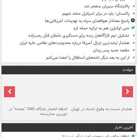
پالایشگاه سیزران منفجر شد
پاکستان: باید در برابر اسرائیل متحد شویم
پاسخ معنادار هوافضای سپاه به تهدیدات آمریکایی‌ها
حتی اوکراین هم به ترکیه حمله کرد
تشکیل تیم کارآگاهان زبده برای دستگیری عاملان قتل رجب‌زاده
هشدار ارشدترین ژنرال آمریکا درباره محدودیت‌های نظامی علیه ایران
مقصد جدید پسر زیدان
از این به بعد دیگر نامه‌های استقلال را امضا نمی‌کنم
حوادث
ای
هشدار نسبت به وفوع تندباد در تهران
لحظه انفجار جایگاه CNG "صحنه" در
دس
دوربین مداربسته
ات
آخرین اخبار
توافق مکه برای سعودی امنیت آور نیست!