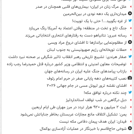
علل مرگ زنان در ایران؛ بیماری‌های قلبی همچنان در صدر
میدان‌داری یک دهه نودی در بین‌الحرمین
از غزه بگویید...! حتی با یک توییت!
جنگ تاج و تخت در منطقه؛ وقتی اعتماد به آمریکا رنگ می‌بازد
رسانه عبری: نتانیاهو دست به رفتارهای انتحاری انتخاباتی می‌زند
از مظلوم‌نمایی براندازها تا افشای دروغ مراد ویسی
حملات توپخانه‌ای رژیم صهیونیستی به جنوب لبنان
صفار هرندی: تشییع تاریخی رهبر انقلاب تاثیر شگرفی بر صحنه نبرد داشت
توضیحات معاون امنیتی و انتظامی وزیر کشور درباره قتل حمیدرضا رجب زاده
بازتاب پیامدهای جنگ علیه ایران در رسانه‌های جهان
نصب کتیبه‌های دهه پایانی صفر در حرم امام رئوف
افشای نقشه ترور لیونل مسی در جام جهانی ۲۰۲۶
چند نکته درباره توافق مکه!
دبل درگاهی در شب توقف استانداردلیژ
ثبت ۲ میلیون و ۹۲۰ هزار تردد در مرز مهران طی ایام اربعین
یمن: تشکیل ائتلاف مانع مجازات عربستان بخاطر جنایاتش نمی‌شود
فیدان: ایران هدف پیمان دفاعی مکه نیست
شوخی حاج‌قاسم با خبرنگار در عملیات آزادسازی بوکمال