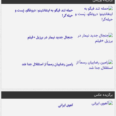
برگزیده ورزشی
حمله تند فیگو به اینفانتینو: دروغگو، پَست‌ و
حیله‌گر!
جنجال جدید نیمار در برزیل +فیلم
رامین رضاییان رسماً از استقلال جدا شد
برگزیده عکس
آهوی ایرانی