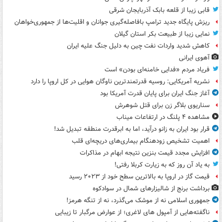
قابی زیبا از قلعه بابک آذربایجان شرقی
ریزش پایگاه جدید ترامپ بافاصله‌گیری جوانان و اقلیت‌ها از جمهوری‌خواهان
نمایی زیبا از طبیعت بکر استان گیلان
کاهش شدید واردات نفت چین به دلیل جنگ علیه ایران
آهوی ایرانی
فریاد مردم «فدایی خامنه‌ای بودن» است
نشریه آمریکایی: روسیه قدرتمندترین ناوگان هوایی در کل اروپا را دارد
آغاز جنگ ایران برای پایان قدرت آمریکا بود
سناریوی بلاگر زن برای قتل شوهرش
مشاهده ۴ پلنگ در ارتفاعات میناب
قرار بود ایران به زانو درآید، اما به ابرقدرت منطقه تبدیل شد!
اهمیت تشخیص زودهنگام بیماری‌های دریچه‌ای قلب
افزایش مجدد قیمت بنزین نتیجه ابهام در مذاکرات
به یاد آن روز که به زیارت کربلا رفتی!
قیمت گاز در اروپا به بالاترین سطح خود از ۲۰۲۳ رسید
برداشت برنج از شالیزارهای شمال در سوادکوه
جمهوری اسلامی نه از موشک می‌گذرد، نه از تنگه هرمز!
ناگفته‌هایی از آمپول های لاغری؛ از عوارض مرگبار تا زیبایی