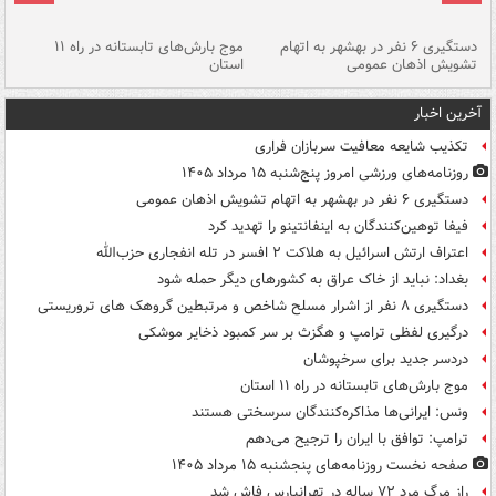
دستگیری ۶ نفر در بهشهر به اتهام
موج بارش‌های تابستانه در راه ۱۱
تشویش اذهان عمومی
استان
فا
آخرین اخبار
تکذیب شایعه معافیت سربازان فراری
روزنامه‌های ورزشی امروز پنج‌شنبه ۱۵ مرداد ۱۴۰۵
دستگیری ۶ نفر در بهشهر به اتهام تشویش اذهان عمومی
فیفا توهین‌کنندگان به اینفانتینو را تهدید کرد
اعتراف ارتش اسرائیل به هلاکت ۲ افسر در تله انفجاری حزب‌الله
بغداد: نباید از خاک عراق به کشورهای دیگر حمله شود
دستگیری ۸ نفر از اشرار مسلح شاخص و مرتبطین گروهک های تروریستی
درگیری لفظی ترامپ و هگزث بر سر کمبود ذخایر موشکی
دردسر جدید برای سرخپوشان
موج بارش‌های تابستانه در راه ۱۱ استان
ونس: ایرانی‌ها مذاکره‌کنندگان سرسختی هستند
ترامپ: توافق با ایران را ترجیح می‌دهم
صفحه نخست روزنامه‌های پنجشنبه ۱۵ مرداد ۱۴۰۵
راز مرگ مرد ۷۲ ساله در تهرانپارس فاش شد