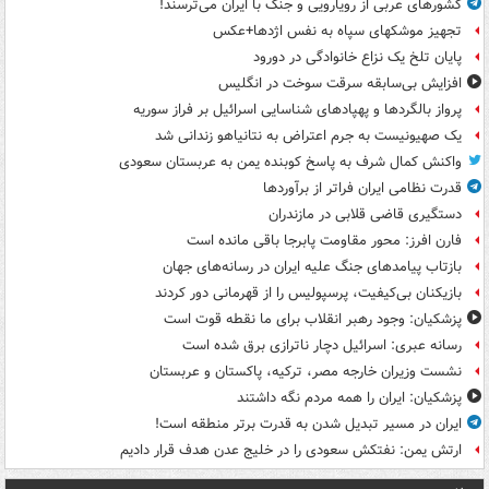
کشورهای عربی از رویارویی و جنگ با ایران می‌ترسند!
تجهیز موشکهای سپاه به نفس اژدها+عکس
پایان تلخ یک نزاع خانوادگی در دورود
افزایش بی‌سابقه سرقت سوخت در انگلیس
پرواز بالگردها و پهپادهای شناسایی اسرائیل بر فراز سوریه
یک صهیونیست به جرم اعتراض به نتانیاهو زندانی شد
واکنش کمال شرف به پاسخ کوبنده یمن به عربستان سعودی
قدرت نظامی ایران فراتر از برآوردها
دستگیری قاضی قلابی در مازندران
فارن افرز: محور مقاومت پابرجا باقی مانده است
بازتاب پیامدهای جنگ علیه ایران در رسانه‌های جهان
بازیکنان بی‌کیفیت، پرسپولیس را از قهرمانی دور کردند
پزشکیان: وجود رهبر انقلاب برای ما نقطه قوت است
رسانه عبری: اسرائیل دچار ناترازی برق شده است
نشست وزیران خارجه مصر، ترکیه، پاکستان و عربستان
پزشکیان: ایران را همه مردم نگه داشتند
ایران در مسیر تبدیل شدن به قدرت برتر منطقه است!
ارتش یمن: نفتکش سعودی را در خلیج عدن هدف قرار دادیم