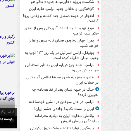
شکست پروژه «خاورمیانه جدید» نتانیاهو
گزافه‌گویی و لفاظی جدید ترامپ علیه ایران
انفجار در حومه دمشق چند کشته و زخمی برجا
گذاشت
موج تهدید علیه قضات آمریکایی پس از صدور
حکم علیه ترامپ
رگبار و رع
یمن: جهان به‌زودی صدای ناله سعودی‌ها را
کشور
خواهد شنید
یونیفل: ارتش اسرائیل در یک روز ۱۱۳ توپ به
جنوب لبنان شلیک کرده است
ترامپ: همه چیز درباره ایران به طور استثنایی
خوب پیش می‌رود
«ضربه مغزی» شدن صدها نظامی آمریکایی
در حملات ایران
جنگ در جبهه لبنان بعد از تفاهم‌نامه چه
تغییری کرده؟
جای گذا
ترامپ در حال سوختن در آتشی خودساخته
ایران را تست نکنید! جاده‌ی خشم ایران!
فیلم برگزی
واکنش سفارت ایران به بیانیه مغرضانه
بوسه‌ پ
نمایندگان پارلمان اتریش
یاوه‌گویی تولیدکننده موشک کروز اوکراینی