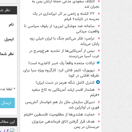
ائتلاف سعودی مدعی حمله ارتش یمن به
نجران شد
نظر شم
۲۲ کشته و زخمی بر اثر تیراندازی در یک
مدرسه در تایلند+ فیلم
نام
سامانه ضد موشکی لیزری؛ از بلوف سیاسی تا
واقعیت میدانی
ترامپ: فکر می‌کنم جنگ با ایران خیلی زود
ایمیل
پایان می‌یابد
نیمی از آمریکایی‌ها از تشدید هرج‌ومرج در
نظر شما 
غرب آسیا می‌ترسند
ایالات متحده واقعاً یک «ببر کاغذی» است!
نیویورک تایمز فاش کرد: کارگروه ویژه سیا برای
تفرقه افکنی در کوبا
کنترل کامل تنگه هرمز در دست ایران!
*
لطفا عدد م
هشدار افسر ارشد آمریکایی به کاخ سفید
+فیلم
دبیرکل سازمان ملل باز هم خواستار آتش‌بس
فوری در اوکراین شد
حمایت هلندی‌ها از مظلومیت فلسطین +فیلم
این مطالب
هدف قرار گرفتن اتاق‌ فرماندهی مزدوران
عربستان در یمن