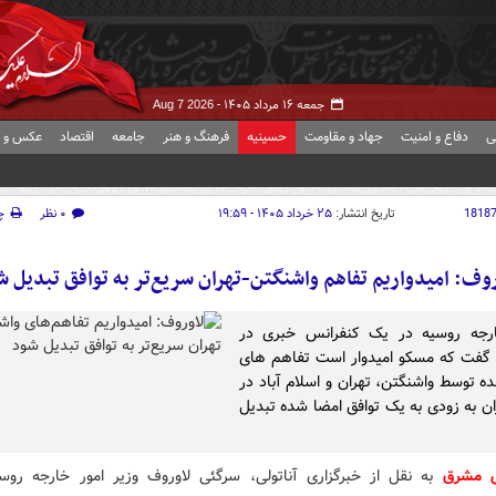
جمعه ۱۶ مرداد ۱۴۰۵ -
Aug 7 2026
ی
دفاع و امنیت
جهاد و مقاومت
حسینیه
فرهنگ و هنر
جامعه
اقتصاد
عکس و ف
1818
تاریخ انتشار:
۲۵ خرداد ۱۴۰۵ - ۱۹:۵۹
۰ نظر
چ
روف: امیدواریم تفاهم واشنگتن-تهران سریع‌تر به توافق تبدیل ش
ارجه روسیه در یک کنفرانس خبری در
گفت که مسکو امیدوار است تفاهم های
ده توسط واشنگتن، تهران و اسلام آباد در
ران به زودی به یک توافق امضا شده تبدیل
ش مشرق
به نقل از خبرگزاری آناتولی، سرگئی لاوروف وزیر امور خارجه روسی