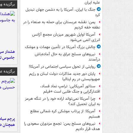
علیه ایران
برگزیده و
جنگ با ایران، آمریکا را به دشمن جهان تبدیل
کرد
یمن: نقشه عربستان برای حمله به صنعاء را در
نطفه خفه کردیم
آمریکا اوایل شهریور میزبان مجمع آژانس
انرژی اتمی می‌شود
چالش بزرگ آمریکا در تأمین مهمات و موشک
هشدار سرم
نیروهای مسلح عراق به حال آماده‌باش
جاسوس تی
درآمدند
روایتی از تحول سیاسی اجتماعی در آمریکا!
برگزیده 
پایان دور جدید مذاکرات دولت لبنان و رژیم
صهیونیستی در رم ایتالیا
سناتور آمریکایی: ترامپ نماد فساد،
اقتدارگرایی و جنگ طلبی است +فیلم
چرا آمریکا نمی‌تواند اراده خود را در تنگه هرمز
به ایران تحمیل کند؟
آمریکا: از پرتاب موشکی کره شمالی مطلع
هستیم
پرچم سیاه
نیروهای مسلح یمن: تجمع مزدوران سعودی را
همچنان در
هدف قرار دادیم