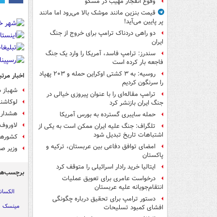
وقوع انفجار مهیب در مسکو
قیمت بنزین مانند موشک بالا می‌رود اما مانند
پر پایین می‌آید!
دو راهی دردناک ترامپ برای خروج از جنگ
ایران
سندرز: ترامپ فاسد، آمریکا را وارد یک جنگ
فاجعه بار کرده است
روسیه: به ۳ کشتی اوکراین حمله و ۲۰۳ پهپاد
اخبار مرتب
را سرنگون کردیم
شهباز ش
ترامپ مقاله‌ای را با عنوان پیروزی خیالی در
لوکاشنک
جنگ ایران بازنشر کرد
هشدار ک
حمله سایبری گسترده به بورس آمریکا
لاوروف:
تلگراف: جنگ علیه ایران ممکن است به یکی از
اشتباهات تاریخ تبدیل شود
کشورهای
امضای توافق دفاعی بین عربستان، ترکیه و
وزیر صه
پاکستان
ایتالیا خرید رادار اسرائیلی را متوقف کرد
برچسب‌ها
درخواست عامری برای تعویق عملیات
انتقام‌جویانه علیه عربستان
الکسان
دستور ترامپ برای تحقیق درباره چگونگی
مینسک
افشای کمبود تسلیحات