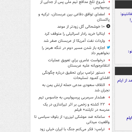
شروع تلخ مدافع تیم ملی پس از جدایی از
پرسپولیس
امضای توافق دفاعی بین عربستان، ترکیه و
پاکستان
۱۰ خوشحالی گل زودتر از موعد
ایتالیا خرید رادار اسرائیلی را متوقف کرد
واردات نفت آمریکا از عربستان صفر شد
اجازه باز شدن مسیر دوم در تنگه هرمز را
و:
نخواهیم داد
درخواست عامری برای تعویق عملیات
انتقام‌جویانه علیه عربستان
دستور ترامپ برای تحقیق درباره چگونگی
افشای کمبود تسلیحات
ائتلاف سعودی مدعی حمله ارتش یمن به
نجران شد
هشدار سرمربی پرسپولیس به جاسوس تیم
۲۲ کشته و زخمی بر اثر تیراندازی در یک
مدرسه در تایلند+ فیلم
سامانه ضد موشکی لیزری؛ از بلوف سیاسی تا
یام
واقعیت میدانی
ترامپ: فکر می‌کنم جنگ با ایران خیلی زود