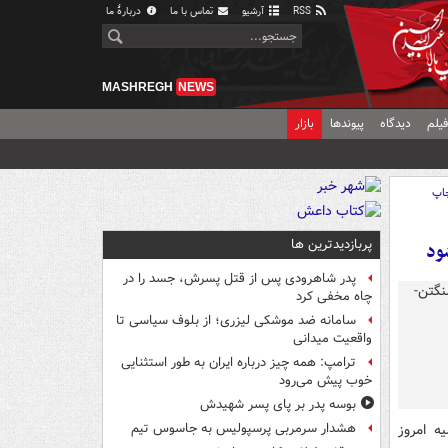
RSS
آرشیو
تماس با ما
دربارهٔ ما
MASHREGH
NEWS
یلم
دیدگاه
پیوندها
بازار
اپ
پربازدیدترین ها
ود
پدر شاهرودی پس از قتل پسرش، جسد را در
چاه مخفی کرد
سامانه ضد موشکی لیزری؛ از بلوف سیاسی تا
واقعیت میدانی
ترامپ: همه چیز درباره ایران به طور استثنایی
خوب پیش می‌رود
بوسه‌ پدر بر پای پسر شهیدش
ه امروز
هشدار سرمربی پرسپولیس به جاسوس تیم