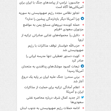
جانسون: ترامپ از پیامدهای جنگ با ایران برای
آمریکایی‌ها آگاه است
تجاوز نظامی مجدد رژیم صهیونیستی به سوریه
چرا آمریکا دیگر بازدارندگی پیشین را ندارد؟
حمله کوبنده نیروهای مسلح یمن به مواضع
مزدوران سعودی +فیلم
دلایل ردّ محموله‌های غذایی صادراتی ترکیه از
اروپا
حزب‌الله خواستار توقف مذاکرات با رژیم
صهیونیستی شد
کویت دستور تعطیلی تنها مدرسه ایرانی را
صادر کرد
تبعات کمبود موشک‌های پدافندی به متحدان
آمریکا رسید!
برنی سندرز: جنگ علیه ایران بر پایه یک دروغ
آغاز شد
اعلام آمادگی ترکیه برای حمایت از مذاکرات
ایران و آمریکا
اثر جدید کمال شرف درباره محاصره نفتی
سعودی‌ها
ادامه حملات رژیم صهیونیستی به جنوب لبنان