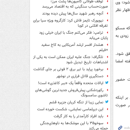
توقف طولانی کامیون‌ها پشت مرز؛
 شود؛ وی
صورت‌حساب سنگینی که به اقتصاد می‌رسد
ظهار نظر
آنچه رهبر شهید سال‌ها پیش دیده بودند
نیویورک تایمز فاش کرد: کارگروه ویژه سیا برای
تفرقه افکنی در کوبا
که مسکو
ترامپ: فکر می‌کنم جنگ با ایران خیلی زود
 زودی به
پایان می‌یابد
هشدار افسر ارشد آمریکایی به کاخ سفید
+فیلم
قق شود.
تلگراف: جنگ علیه ایران ممکن است به یکی از
فته امضا
اشتباهات تاریخ تبدیل شود
برخورد پراید با تیر برق ۲ فوتی بر جای گذاشت
دستگیری قاتل فراری در نوشهر
ات حضور
ایالات متحده واقعاً یک «ببر کاغذی» است!
رکوردشکنی پیش‌فروش جدیدترین گوشی‌های
تاشوی سامسونگ
ر اینکه
نمایی زیبا از تنگه کریان جزیره قشم
در صورت
این دیپلماسی نمایشی، شکست خورده است
باید افراد کارآمدتر را به کار گرفت
سوخو۳۵ با این موشک‌ها به ناوهای‌جنگی
حمله می‌کند