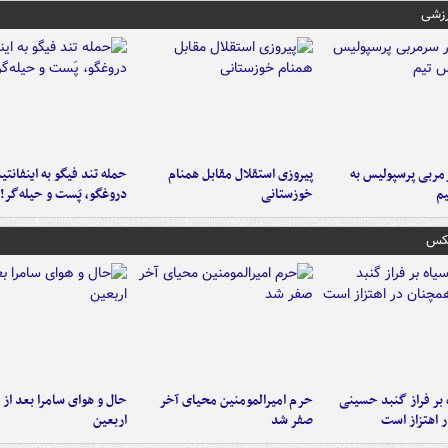
رزشی
ربی پرسپولیس به
پیروزی استقلال مقابل همنام
حمله تند فیگو به اینفانتین
م
خوزستانی
دروغگو، پَست‌ و حیله‌گر!
عکس
 بر فراز گنبد حسینی
حرم امیرالمومنین محیای آخر
حال و هوای سامرا بعد از ا
 اهتزاز است
صفر شد
اربعین