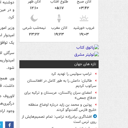
اذان صبح
طلوع آفتاب
اذان ظهر
دوشنبه اب
۱۲:۱۰
۰۵:۱۷
۰۳:۴۲
و در عین 
کرد.
وزیر امو
غروب خورشید
اذان مغرب
نیمه‌شب شرعی
۲۳:۲۲
۱۹:۲۳
۱۹:۰۳
امیدوار ا
یک توافق
سرگئی لا
امیدواریم
تازه های جهان
شود.
ترامپ سوئیس را تهدید کرد
وی همچنی
طالبان: داعش را به طور کامل در افغانستان
داشت، قد
سرکوب کردیم
امضای سران پاکستان، عربستان و ترکیه برای
لاوروف د
«دفاع جمعی»
درگیری‌ه
پوتین و محمد بن زاید درباره اوضاع منطقه
خلیج فارس گفت‌وگو کردند
وجود اراد
افشاگری برادرزاده ترامپ: تمام تصمیم‌هایش از
روی ترس است