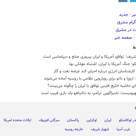
ط
ریف: توافق آمریکا و ایران پیروزی صلح و دیپلماسی است
و: جنگ آمریکا با ایران، اشتباه مهلکی بود
ارشناسان انرژی درباره احیای کند عرضه نفت و گاز
 اروپا و ناتو برای رویارویی نظامی با روسیه آماده می‌شوند
 حاشیه خلیج فارس توافق با ایران را چگونه می‌بینند؟
یونیست: ناسزاگویی ترامپ به نتانیاهو یک بازی فریب است
در لوکاشنکو
ایران
اوکراین
پاکستان
سرگئی لاوروف
ایالات متحده امریکا
غرب آسیا
شهباز شریف
خارجه روسیه