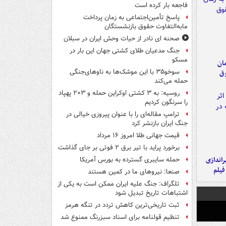
فاجعه بار کرده است
پاسخ تأمین‌اجتماعی به زمان پرداخت
مابه‌التفاوت حقوق بازنشستگان
صحنه ای نادر از حیات وحش ایران در سبلان
جنگ مدعیان طلای کشتی جهان این بار در
مسکو
مان
سوخو۳۵ با این موشک‌ها به ناوهای‌جنگی
وق
حمله می‌کند
روسیه: به ۳ کشتی اوکراین حمله و ۲۰۳ پهپاد
را سرنگون کردیم
ترامپ مقاله‌ای را با عنوان پیروزی خیالی در
جنگ ایران بازنشر کرد
قیمت جهانی طلا امروز ۱۶ مرداد
برخورد پراید با تیر برق ۲ فوتی بر جای گذاشت
یراندازی
حمله سایبری گسترده به بورس آمریکا
فیلم
صنعا: نیروهای ما در کمین‌ هستند
تلگراف: جنگ علیه ایران ممکن است به یکی از
اشتباهات تاریخ تبدیل شود
ثبت تاریخی‌ترین کاهش تردد در تنگه هرمز
تنظیم قولنامه برای اسناد سبزرنگ ممنوع شد