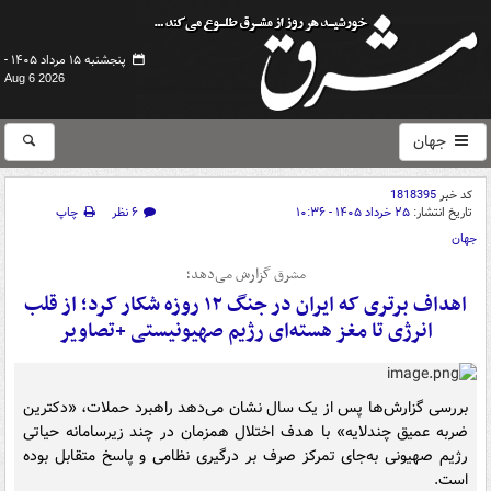
پنجشنبه ۱۵ مرداد ۱۴۰۵ -
Aug 6 2026
جهان
کد خبر
1818395
تاریخ انتشار:
۲۵ خرداد ۱۴۰۵ - ۱۰:۳۶
۶ نظر
چاپ
جهان
مشرق گزارش می‌دهد؛
اهداف برتری که ایران در جنگ ۱۲ روزه شکار کرد؛ از قلب
انرژی تا مغز هسته‌ای رژیم صهیونیستی +تصاویر
بررسی گزارش‌ها پس از یک سال نشان می‌دهد راهبرد حملات، «دکترین
ضربه عمیق چندلایه» با هدف اختلال همزمان در چند زیرسامانه حیاتی
رژیم صهیونی به‌جای تمرکز صرف بر درگیری نظامی و پاسخ متقابل بوده
است.