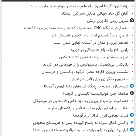
پزشکیان: اگر تا امروز مانده‌ایم، به‌خاطر مردم نجیب ایران است
آقای گل جام جهانی مقابل اسرائیل ایستاد
تمرین رزمی تکاوران ارتش
انفجار در جایگاه CNG صحنه یک کشته و سه مصدوم برجا گذاشت
ترامپ وعدۀ تسلیم ایران داد، تحقیر نصیبش شد
تفاهم ایران و عمان در آستانه نهایی شدن است
پایان تلخ یک نزاع خانوادگی در دورود
تجهیز موشکهای سپاه به نفس اژدها+عکس
بازیکنان بی‌کیفیت، پرسپولیس را از قهرمانی دور کردند
نشست وزیران خارجه مصر، ترکیه، پاکستان و عربستان
سناریوی بلاگر زن برای قتل شوهرش
شبیه‌سازی حمله به پایگاه نیروهای دلتا فورس آمریکا
صاعقه جان فوتبالیست تایلندی را گرفت!
عصبانیت ترامپ از پیروزی نامزد حامی فلسطین در میشیگان
بقائی: برنامه‌ای برای سفر به قطر و پاکستان نداریم
قدرت نظامی ایران فراتر از برآوردها
واکنش کمال شرف به پاسخ کوبنده یمن به عربستان سعودی
قرار بود ایران به زانو درآید، اما به ابرقدرت منطقه تبدیل شد!