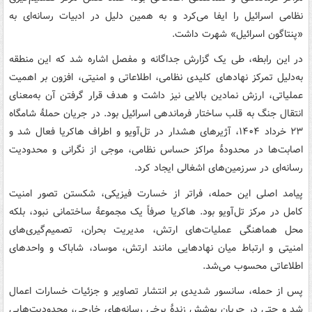
نظامی اسرائیل را ایفا می‌کرد و به همین دلیل در ادبیات رسانه‌ای به
«پنتاگون اسرائیل» شهرت داشت.
در این رابطه، طی یک گزارش جداگانه و مفصل اشاره شد که این منطقه
به‌دلیل تمرکز نهادهای کلیدی نظامی، اطلاعاتی و امنیتی، افزون بر اهمیت
عملیاتی، ارزش نمادین بالایی نیز داشت و هدف قرار گرفتن آن به‌معنای
انتقال جنگ به قلب ساختار فرماندهی اسرائیل بود. در جریان حملهٔ شامگاه
۲۳ خرداد ۱۴۰۴، آژیرهای هشدار در تل‌آویو و اطراف هاکریا فعال شد و
اصابت‌ها در محدودهٔ مراکز حساس نظامی، موجی از نگرانی و محدودیت
رسانه‌ای در سرزمین‌های اشغالی ایجاد کرد.
پیامد اصلی این حمله، فراتر از خسارت فیزیکی، شکستن تصور امنیت
کامل در مرکز تل‌آویو بود. هاکریا صرفاً یک مجموعهٔ ساختمانی نبود، بلکه
محل هماهنگی عملیات‌های ارتش، مدیریت بحران، تصمیم‌گیری‌های
امنیتی و ارتباط میان نهادهایی مانند ارتش، موساد، شاباک و واحدهای
اطلاعاتی محسوب می‌شد.
پس از حمله، سانسور شدیدی بر انتشار تصاویر و جزئیات خسارات اعمال
شد و حتی در جریان پوشش زندهٔ برخی رسانه‌های خارجی، محدودیت‌هایی