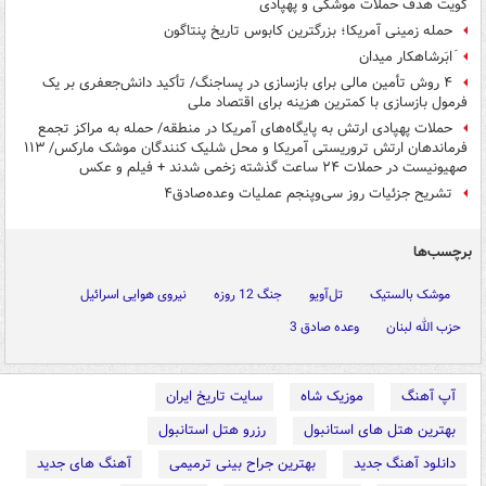
کویت هدف حملات موشکی و پهپادی
حمله زمینی آمریکا؛ بزرگترین کابوس تاریخ پنتاگون
َابَرشاهکار میدان
۴ روش تأمین مالی برای بازسازی در پساجنگ/ تأکید دانش‌جعفری بر یک
فرمول بازسازی با کمترین هزینه برای اقتصاد ملی
حملات پهپادی ارتش به پایگاه‌های آمریکا در منطقه/ حمله به مراکز تجمع
فرماندهان ارتش تروریستی آمریکا و محل شلیک کنندگان موشک مارکس/ ۱۱۳
صهیونیست در حملات ۲۴ ساعت گذشته زخمی شدند + فیلم و عکس
تشریح جزئیات روز سی‌وپنجم عملیات وعده‌صادق۴
برچسب‌ها
موشک بالستیک
تل‌آویو
جنگ 12 روزه
نیروی هوایی اسرائیل
حزب الله لبنان
وعده صادق 3
آپ آهنگ
موزیک شاه
سایت تاریخ ایران
بهترین هتل های استانبول
رزرو هتل استانبول
دانلود آهنگ جدید
بهترین جراح بینی ترمیمی
آهنگ های جدید