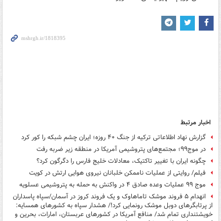
اخبار مرتبط
گزارش نهاد اطلاعاتی ترکیه از جنگ ۴۰ روزه؛ ایران چشم شبکه را کور کرد
در موج۹۹؛ مجتمع‌های پتروشیمی آمریکا در منطقه زیر ضربه رفت
چگونه ایران با تغییر تاکتیک، معادلات خلیج فارس را دگرگون کرد؟
فیلم/ روایتی از عملیات ناممکن خلبانان نیروی هوایی ارتش در کویت
موج ۹۹ عملیات وعده صادق ۴ در واکنش به حمله به پتروشیمی عسلویه
انهدام ۵ فروند موشک تاماهاوک و یک فروند کروز در آسمان/سپاه پاسداران
از پرتابگرهای دوبل موشک رونمایی کرد!/ هشدار سپاه به کشورهای همسایه:
خویشتنداری تمام شد/ منافع آمریکا در کشورهای عربستان، امارات، بحرین و