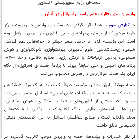
وایزمن؛ ستون فقرات علمی-امنیتی اسرائیل در آتش
در
گزارش سوم
بر هدف قرار گرفتن مؤسسهٔ علوم وایزمن در رخووت تمرکز
دارد؛ مرکزی که از مهم‌ترین نهادهای علمی، فناوری و راهبردی اسرائیل بوده
است. این مؤسسه افزون بر جایگاه علمی جهانی در حوزه‌هایی نظیر فیزیک،
شیمی، زیست‌شناسی، علوم کامپیوتر، بیوتکنولوژی، نانوتکنولوژی و هوش
مصنوعی، به‌دلیل ارتباطات با ارتش رژیم، صنایع دفاعی، واحد ۸۲۰۰،
برنامه‌های امنیتی و حتی سابقهٔ پیوند با برنامهٔ هسته‌ای اسرائیل، از نگاه
ایران یک هدف دوکاربردی و راهبردی محسوب می‌شد.
حملهٔ موشکی ایران به این مؤسسه صرفاً یک ضربه به یک مرکز دانشگاهی
نبود، بلکه حمله به «ستون فقرات علمی-امنیتی» اسرائیل محسوب می‌شد؛
به‌ویژه آنکه بخشی از فناوری‌های مرتبط با رمزنگاری، هوش مصنوعی،
پهپادها، سامانه‌های نظارتی، جنگ الکترونیک و همکاری با شرکت‌هایی
مانند رافائل، البیت و صنایع هوافضای اسرائیل به این اکوسیستم امنیتی-
تحقیقاتی تعلق داشت.
از نظر خسارات و پیامدها، حمله به وایزمن موجب تخریب گسترده در