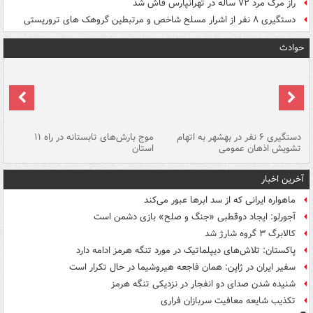
راز مرگ مرد ۷۲ ساله در تهرانپارس فاش شد
دستگیری ۸ نفر از اشرار مسلح شاخص و مرتبطین گروهک های تروریستی
حوادث
دستگیری ۶ نفر در بهشهر به اتهام
موج بارش‌های تابستانه در راه ۱۱
تشویش اذهان عمومی
استان
فا
آخرین اخبار
ماهواره ایرانی که از سد ابرها عبور می‌کند
آجورلو: ایجاد دوقطبی «جنگ و صلح‌» بازی دشمن است
کالابرگ ۳ گروه شارژ شد
پاکستان: تلاش‌های دیپلماتیک در مورد تنگه هرمز ادامه دارد
سفیر ایران در ژاپن: همان فاجعه هیروشیما در حال تکرار است
شنیده شدن صدای دو انفجار در نزدیکی تنگه هرمز
تکذیب شایعه معافیت سربازان فراری