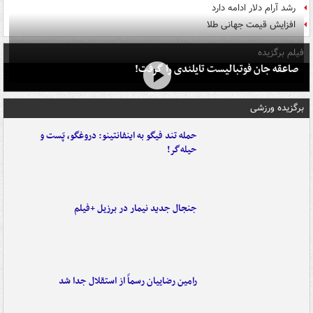
رشد آرام دلار ادامه دارد
افزایش قیمت جهانی طلا
فیلم برگزیده
صاعقه جان فوتبالیست تایلندی را گرفت!
برگزیده ورزشی
حمله تند فیگو به اینفانتینو: دروغگو، پَست‌ و
حیله‌گر!
جنجال جدید نیمار در برزیل +فیلم
رامین رضاییان رسماً از استقلال جدا شد