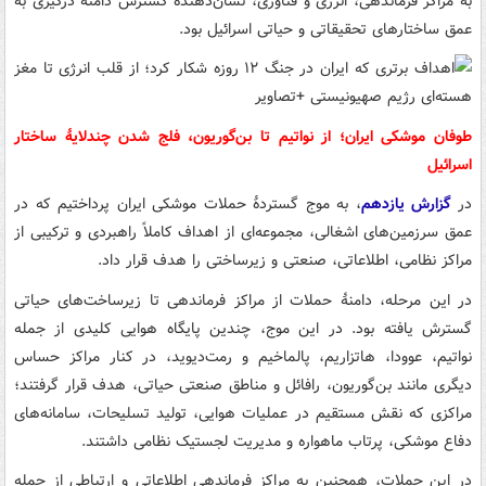
به مراکز فرماندهی، انرژی و فناوری، نشان‌دهندهٔ گسترش دامنهٔ درگیری به
عمق ساختارهای تحقیقاتی و حیاتی اسرائیل بود.
طوفان موشکی ایران؛ از نواتیم تا بن‌گوریون، فلج شدن چندلایهٔ ساختار
اسرائیل
در
گزارش یازدهم
، به موج گستردهٔ حملات موشکی ایران پرداختیم که در
عمق سرزمین‌های اشغالی، مجموعه‌ای از اهداف کاملاً راهبردی و ترکیبی از
مراکز نظامی، اطلاعاتی، صنعتی و زیرساختی را هدف قرار داد.
در این مرحله، دامنهٔ حملات از مراکز فرماندهی تا زیرساخت‌های حیاتی
گسترش یافته بود. در این موج، چندین پایگاه هوایی کلیدی از جمله
نواتیم، عوودا، هاتزاریم، پالماخیم و رمت‌دیوید، در کنار مراکز حساس
دیگری مانند بن‌گوریون، رافائل و مناطق صنعتی حیاتی، هدف قرار گرفتند؛
مراکزی که نقش مستقیم در عملیات هوایی، تولید تسلیحات، سامانه‌های
دفاع موشکی، پرتاب ماهواره و مدیریت لجستیک نظامی داشتند.
در این حملات، همچنین به مراکز فرماندهی اطلاعاتی و ارتباطی از جمله