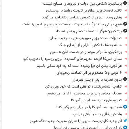
پزشکیان: شکافی بین دولت و نیروهای مسلح نیست
تاکید نخست‌وزیر عراق بر تقویت روابط با عربستان
وقتی رسانه عبری از کابوس بنیامین نتانیاهو می‌گوید
هیچ دولتی به اندازۀ ما در جهت سیاست‌های رهبری قدم برنداشت
پزشکیان: هرگز استعفا نداده‌ام و نخواهم داد
تجاوزات مجدد رژیم صهیونیستی به جنوب لبنان
حمله به ۱۵ نفتکش‌ اماراتی از ابتدای جنگ
پزشکیان: ما نوکر مردم و در خدمت آنان هستیم
سنای آمریکا لایحه تحریم‌های گسترده انرژی روسیه را تصویب کرد
عراقچی: زمان آن فرا رسیده است که به خود متکی باشیم
۶ فوتی و ۵ مصدوم بر اثر تصادف زنجیره‌ای
بدون تعارف با پدر و پسر قهرمان
ترامپ التماس‌کننده توافقی است که خود ویران کرد
معادله محاصره در برابر محاصره را ادامه می‌دهیم
تحریم‌های جدید ضد ایرانی آمریکا
شاید روسیه، آمریکا را در ایران زمین‌گیر کند!
واکنش بقائی به خیالبافی ترامپ
اثر جدید کارتونیست سوری با عنوان مدیریت جدید تنگه هرمز
راز قدرت ایران، امنیت پایدار و بومی آن است!