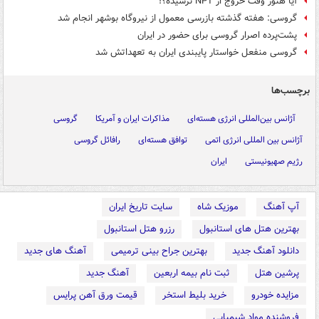
آیا هنوز وقت خروج از NPT نرسیده؟!
گروسی:‌ هفته گذشته بازرسی معمول از نیروگاه بوشهر انجام شد
پشت‌پرده اصرار گروسی برای حضور در ایران
گروسی منفعل خواستار پایبندی ایران به تعهداتش شد
برچسب‌ها
آژانس بین‌المللی انرژی هسته‌ای
مذاکرات ایران و آمریکا
گروسی
آژانس بین المللی انرژی اتمی
توافق هسته‌ای
رافائل گروسی
رژیم صهیونیستی
ایران
آپ آهنگ
موزیک شاه
سایت تاریخ ایران
بهترین هتل های استانبول
رزرو هتل استانبول
دانلود آهنگ جدید
بهترین جراح بینی ترمیمی
آهنگ های جدید
پرشین هتل
ثبت نام بیمه اربعین
آهنگ جدید
مزایده خودرو
خرید بلیط استخر
قیمت ورق آهن پرایس
فروشنده مواد شیمیایی