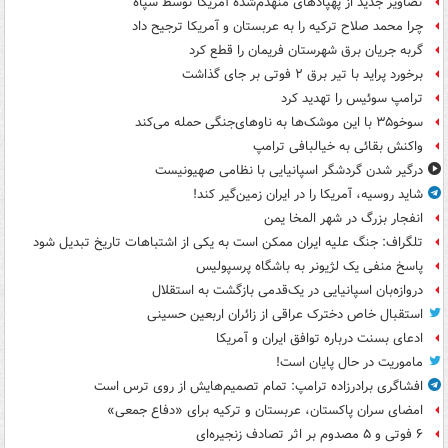
تصاویر جدید از پهپادهای منهدم‌شده آمریکا توسط سپاه
چرا محمد صلاح ترکیه را به عربستان و آمریکا ترجیح داد
گربه جریان برق شهرستان فریمان را قطع کرد
برخورد پراید با تیر برق ۲ فوتی بر جای گذاشت
ترامپ سوئیس را تهدید کرد
سوخو۳۵ با این موشک‌ها به ناوهای‌جنگی حمله می‌کند
واکنش بقائی به خیالبافی ترامپ
درگیر شدن گردشگر اسپانیایی با نظامی صهیونیست
شاید روسیه، آمریکا را در ایران زمین‌گیر کند!
انفجار بزرگ در شهر المخا یمن
تلگراف: جنگ علیه ایران ممکن است به یکی از اشتباهات تاریخ تبدیل شود
پاسخ منفی یک لژیونر به باشگاه پرسپولیس
دروازه‌بان اسپانیایی در یک‌قدمی بازگشت به استقلال
استقبال خاص دخترک عراقی از زائران اربعین حسینی
ادعای بسنت درباره توافق ایران و آمریکا
ماموریت در حال پایان است!
افشاگری برادرزاده ترامپ: تمام تصمیم‌هایش از روی ترس است
امضای سران پاکستان، عربستان و ترکیه برای «دفاع جمعی»
۶ فوتی و ۵ مصدوم بر اثر تصادف زنجیره‌ای