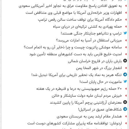
به تعویق افتادن پاسخ مقاومت عراق به تجاوز اخیر آمریکایی سعودی
اظهارات وزیر خزانه‌داری آمریکا با مواضع قبلی وی متناقض است
حکم دادگاه آمریکا برای توقف ساخت سالن رقص ترامپ
حمله پهپادی به کشتی ترکیه‌ای در دریای سیاه
ترامپ و نتانیاهو جنایتکار جنگی هستند!
میزبانی استقلال در آسیا به امارات می‌رسد؟
سامانه موشکی پاتریوت چیست و چرا ذخایر آن رو به اتمام است؟
امنیت خلیج فارس باید به دست کشورهای منطقه تأمین شود
بارش باران در فاروج خراسان شمالی
انفجار بزرگ در شهر المخا یمن
تنگه هرمز به نماد یک تحقیر تاریخی برای آمریکا تبدیل شد!
ماموریت در حال پایان است!
۲۰ حمله رژیم صهیونیستی به درعا و قنیطره در یک هفته
خیزش مردم لبنان علیه دولت سازشکار و خائن
معترضان آرژانتینی پرچم آمریکا را پایین کشیدند
شکاف‌های عمیق در اسرائیل!
هشدار مقام ارشد یمن به عربستان سعودی
اردوغان: توافقنامه مکه پذیرای مشارکت کشورهای دوست است