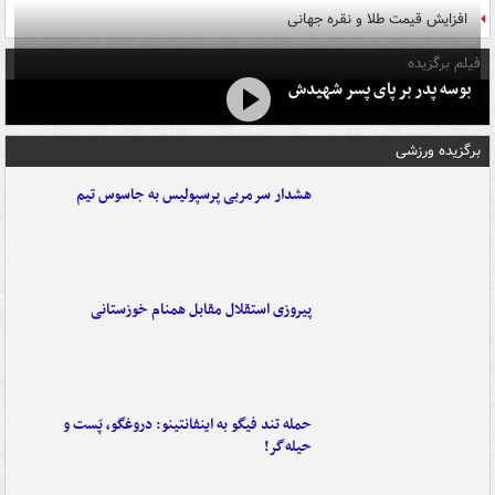
افزایش قیمت طلا و نقره جهانی
فیلم برگزیده
بوسه‌ پدر بر پای پسر شهیدش
برگزیده ورزشی
هشدار سرمربی پرسپولیس به جاسوس تیم
پیروزی استقلال مقابل همنام خوزستانی
حمله تند فیگو به اینفانتینو: دروغگو، پَست‌ و
حیله‌گر!