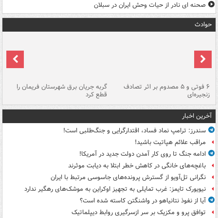
صحنه ای نادر از حیات وحش ایران در سبلان
حوادث
۶ فوتی و ۵ مصدوم بر اثر تصادف
گربه جریان برق شهرستان فریمان را
رگ
زنجیره‌ای
قطع کرد
آخرین اخبار
سندرز: ترامپ نماد فساد، اقتدارگرایی و جنگ‌طلبی است!
مراقب علائم هپاتیت باشید!
ادامه جنگ تا روی کار آمدن دولت جدید در آمریکا!
باغچه‌های خانگی در کاهش خطر ابتلا به دیابت موثرند
نگرانی تل‌آویو از گسترش پرونده‌های جاسوسی مرتبط با ایران
نیویورک تایمز: غرب تمایلی به تجهیز اوکراین به موشک‌های رهگیر ندارد
آیا از نفوذ نتانیاهو در واشنگتن کاسته شده است؟
توافق پرو و مکزیک بر سر ازسرگیری روابط دیپلماتیک