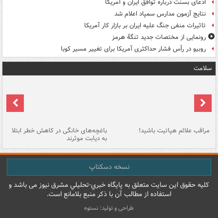
ادعای بسنت درباره توافق ایران و آمریکا
نتایج آزمون مدارس سمپاد اعلام شد
تاثیرات منفی جنگ علیه ایران بر بازار کار آمریکا
رونمایی از مختصات جدید تنگۀ هرمز
روبیو در رأس فشار حداکثری آمریکا برای تغییر مسیر کوبا
سلامت
مراقب علائم هپاتیت باشید!
باغچه‌های خانگی در کاهش خطر ابتلا
چر
به دیابت موثرند
خا
نسخه دسکتاپ
کليه حقوق اين سايت متعلق به پایگاه خبري-تحليلي مشرق نيوز می باشد و
استفاده از مطالب آن با ذکر منبع بلامانع است.
طراحی و تولید: نستوه