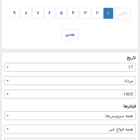
قبلی
۱
۲
۳
۴
۵
۶
۷
۸
۹
بعدی
تاریخ
17
مرداد
1405
فیلترها
همه سرویس‌ها
همه انواع خبر