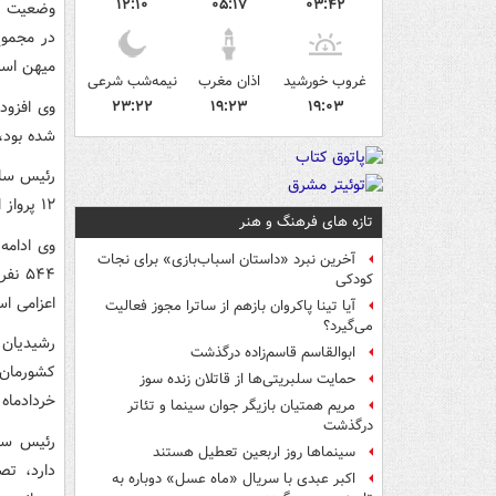
۱۲:۱۰
۰۵:۱۷
۰۳:۴۲
وضعیت پر
میهن اسل
غروب خورشید
اذان مغرب
نیمه‌شب شرعی
وی افزود
۲۳:۲۲
۱۹:۲۳
۱۹:۰۳
شده بود، 
رئیس ساز
۱۲ پرواز انجام شد که طی آن ۲ هزار و ۸۳۹ نفر از زائران ایرانی به کشور منتقل شدند.
تازه های فرهنگ و هنر
آخرین نبرد «داستان اسباب‌بازی» برای نجات
کودکی
اعزامی ا
آیا تینا پاکروان بازهم از ساترا مجوز فعالیت
می‌گیرد؟
ابوالقاسم قاسم‌زاده درگذشت
کشورمان 
حمایت سلبریتی‌ها از قاتلان زنده سوز
خردادماه
مریم همتیان بازیگر جوان سینما و تئاتر
درگذشت
رئیس ساز
سینماها روز اربعین تعطیل هستند
دارد، تص
اکبر عبدی با سریال «ماه عسل» دوباره به