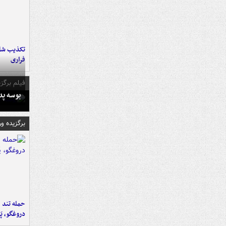
تکذیب شای
فراری
فیلم برگزی
بوسه‌ پ
برگزیده و
حمله تند ف
دروغگو، پَ