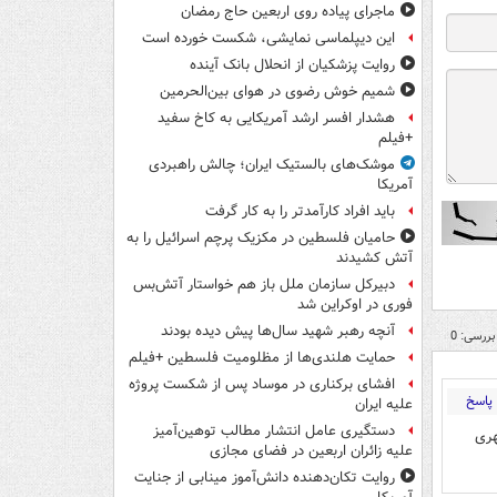
ماجرای پیاده روی اربعین حاج رمضان
این دیپلماسی نمایشی، شکست خورده است
روایت پزشکیان از انحلال بانک آینده
شمیم خوش رضوی در هوای بین‌الحرمین
هشدار افسر ارشد آمریکایی به کاخ سفید
+فیلم
موشک‌های بالستیک ایران؛ چالش راهبردی
آمریکا
باید افراد کارآمدتر را به کار گرفت
حامیان فلسطین در مکزیک پرچم اسرائیل را به
آتش کشیدند
دبیرکل سازمان ملل باز هم خواستار آتش‌بس
فوری در اوکراین شد
آنچه رهبر شهید سال‌ها پیش دیده بودند
بررسی: 0
حمایت هلندی‌ها از مظلومیت فلسطین +فیلم
افشای برکناری در موساد پس از شکست پروژه
پاسخ
علیه ایران
دستگیری عامل انتشار مطالب توهین‌آمیز
هری
علیه زائران اربعین در فضای مجازی
روایت تکان‌دهنده دانش‌آموز مینابی از جنایت