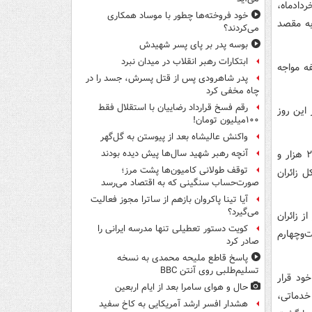
دادماه،
خود فروخته‌ها چطور با موساد همکاری
ه به مقصد
می‌کردند؟
بوسه‌ پدر بر پای پسر شهیدش
ابتکارات رهبر انقلاب در میدان نبرد
ه مواجه
پدر شاهرودی پس از قتل پسرش، جسد را در
چاه مخفی کرد
رقم فسخ قرارداد رضاییان با استقلال فقط
این روز
۱۰۰میلیون تومان!
واکنش عالیشاه بعد از پیوستن به گل‌گهر
وی ادامه داد: از آغاز عملیات بازگشت زائران در یازدهم خردادماه تاکنون، در مجموع ۲۷ هزار و
آنچه رهبر شهید سال‌ها پیش دیده بودند
توقف طولانی کامیون‌ها پشت مرز؛
شته‌اند که این تعداد معادل ۹۳ درصد کل زائران
صورت‌حساب سنگینی که به اقتصاد می‌رسد
آیا تینا پاکروان بازهم از ساترا مجوز فعالیت
می‌گیرد؟
یت زائران مدینه بعد اشاره کرد و گفت: حدود ۲۲۰ نفر از زائران
کویت دستور تعطیلی تنها مدرسه ایرانی را
‌وچهارم
صادر کرد
پاسخ قاطع ملیحه محمدی به نسخه
تسلیم‌طلبی روی آنتن BBC
ود قرار
حال و هوای سامرا بعد از ایام اربعین
خدماتی،
هشدار افسر ارشد آمریکایی به کاخ سفید