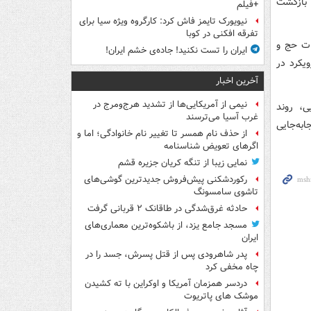
 بازگشت
+فیلم
نیویورک تایمز فاش کرد: کارگروه ویژه سیا برای
تفرقه افکنی در کوبا
ات حج و
ایران را تست نکنید! جاده‌ی خشم ایران!
یکرد در
آخرین اخبار
نیمی از آمریکایی‌ها از تشدید هرج‌ومرج در
ی، روند
غرب آسیا می‌ترسند
به‌جایی
از حذف نام همسر تا تغییر نام خانوادگی؛ اما و
اگرهای تعویض شناسنامه
نمایی زیبا از تنگه کریان جزیره قشم
رکوردشکنی پیش‌فروش جدیدترین گوشی‌های
تاشوی سامسونگ
حادثه غرق‌شدگی در طاقانک ۲ قربانی گرفت
مسجد جامع یزد، از باشکوه‌ترین معماری‌های
ایران
پدر شاهرودی پس از قتل پسرش، جسد را در
چاه مخفی کرد
دردسر همزمان آمریکا و اوکراین با ته کشیدن
موشک های پاتریوت