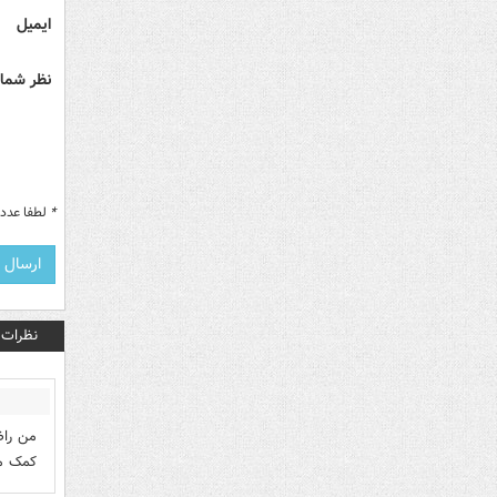
ایمیل
نظر شما 
*
لطفا عدد م
نظرات
من راض
کمک می