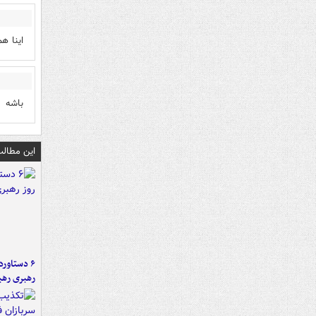
اینا ه
باشه
این مطالب
رهبری رهب