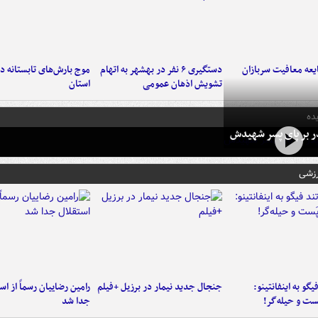
عه معافیت سربازان
دستگیری ۶ نفر در بهشهر به اتهام
تشویش اذهان عمومی
استان
ده
در بر پای پسر شهیدش
رزشی
یگو به اینفانتینو:
جنجال جدید نیمار در برزیل +فیلم
رامین رضاییان رسماً از اس
ست‌ و حیله‌گر!
جدا شد