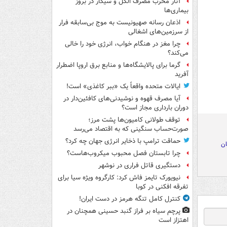
آثار مخرب مصرف الکل و سیگار در بروز
بیماری‌ها
اذعان رسانه صهیونیست به موج بی‌سابقه فرار
از سرزمین‌های اشغالی
چرا مغز در هنگام خواب، انرژی خود را خالی
می‌کند؟
گرما برای پالایشگاه‌ها و منابع برق اروپا اضطرار
آفرید
ایالات متحده واقعاً یک «ببر کاغذی» است!
آیا مصرف قهوه و نوشیدنی‌های کافئین‌دار در
دوران بارداری مجاز است؟
توقف طولانی کامیون‌ها پشت مرز؛
صورت‌حساب سنگینی که به اقتصاد می‌رسد
حماقت ترامپ با ذخایر انرژی جهان چه کرد؟
ان
چرا تابستان فصل محبوب میکروب‌هاست؟
دستگیری قاتل فراری در نوشهر
نیویورک تایمز فاش کرد: کارگروه ویژه سیا برای
تفرقه افکنی در کوبا
کنترل کامل تنگه هرمز در دست ایران!
پرچم سیاه بر فراز گنبد حسینی همچنان در
اهتزاز است