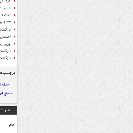
فردا عر
عملیات
ثبت نام
۱۳۳ هواپیما از زیر موشک‌ها نجات پیدا کردند
بازگشت ۷۶ درصد حجاج ایرانی ب
احتمال تأخیر ۷۲ ساعته 
وزیر ار
بازگشت 
بازگشت
برچسب‌ها
جنگ ت
حجاج ایر
نظر شم
نام