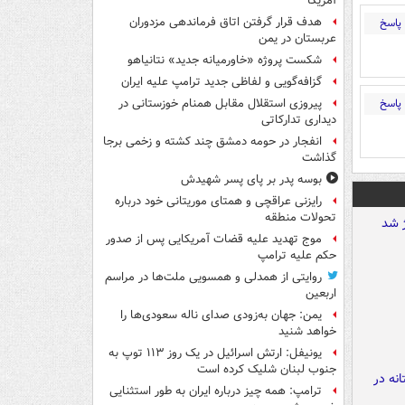
آمریکا
هدف قرار گرفتن اتاق‌ فرماندهی مزدوران
پاسخ
عربستان در یمن
شکست پروژه «خاورمیانه جدید» نتانیاهو
گزافه‌گویی و لفاظی جدید ترامپ علیه ایران
پاسخ
پیروزی استقلال مقابل همنام خوزستانی در
دیداری تدارکاتی
انفجار در حومه دمشق چند کشته و زخمی برجا
گذاشت
بوسه‌ پدر بر پای پسر شهیدش
رایزنی عراقچی و همتای موریتانی خود درباره
تحولات منطقه
موج تهدید علیه قضات آمریکایی پس از صدور
حکم علیه ترامپ
روایتی از همدلی و همسویی ملت‌ها در مراسم
اربعین
یمن: جهان به‌زودی صدای ناله سعودی‌ها را
خواهد شنید
یونیفل: ارتش اسرائیل در یک روز ۱۱۳ توپ به
جنوب لبنان شلیک کرده است
ترامپ: همه چیز درباره ایران به طور استثنایی