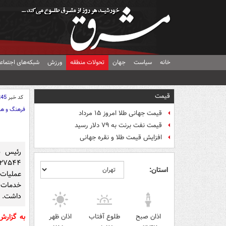
خانه
سیاست
جهان
تحولات منطقه
ورزش
شبکه‌های اجتماع
قیمت
کد خبر
245
فرهنگ و هن
قیمت جهانی طلا امروز ۱۵ مرداد
قیمت نفت برنت به ۷۹ دلار رسید
افزایش قیمت طلا و نقره جهانی
رئیس س
استان:
عملیات 
خدمات 
داشت.
اذان صبح
طلوع آفتاب
اذان ظهر
به گزار