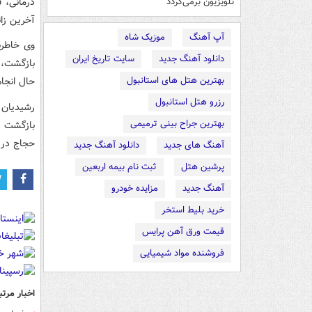
درمانی، 
تلویزیون برمی‌گردد
آخرین زائ
آپ آهنگ
موزیک شاه
وی خاطرن
دانلود آهنگ جدید
سایت تاریخ ایران
بازگشت، 
بهترین هتل های استانبول
حال انجا
رزرو هتل استانبول
رشیدیان 
بهترین جراح بینی ترمیمی
بازگشت ز
حجاج در 
آهنگ های جدید
دانلود آهنگ جدید
پرشین هتل
ثبت نام بیمه اربعین
آهنگ جدید
مزایده خودرو
خرید بلیط استخر
قیمت ورق آهن پرایس
فروشنده مواد شیمیایی
اخبار مرتب