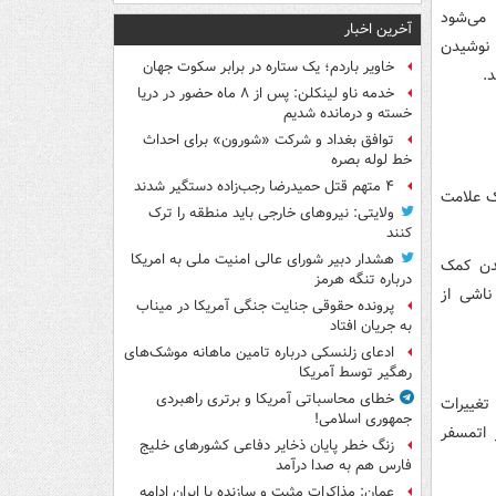
می‌شود
آخرین اخبار
 نوشیدن
خاویر باردم؛ یک ستاره در برابر سکوت جهان
.
خدمه ناو لینکلن: پس از ۸ ماه حضور در دریا
خسته و درمانده‌ شدیم
توافق بغداد و شرکت «شورون» برای احداث
خط لوله بصره
۴ متهم قتل حمیدرضا رجب‌زاده دستگیر شدند
ک علامت
ولایتی: نیروهای خارجی باید منطقه را ترک
کنند
هشدار دبیر شورای عالی امنیت ملی به امریکا
یدن کمک
درباره تنگه هرمز
ناشی از
پرونده حقوقی جنایت جنگی آمریکا در میناب
به جریان افتاد
ادعای زلنسکی درباره تامین ماهانه موشک‌های
رهگیر توسط آمریکا
خطای محاسباتی آمریکا و برتری راهبردی
تغییرات
جمهوری اسلامی!
اتمسفر
زنگ خطر پایان ذخایر دفاعی کشورهای خلیج
فارس هم به صدا درآمد
عمان: مذاکرات مثبت و سازنده با ایران ادامه