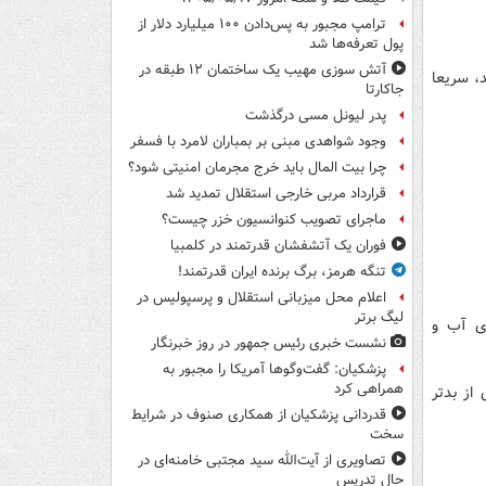
ترامپ مجبور به پس‌دادن ۱۰۰ میلیارد دلار از
پول تعرفه‌ها شد
آتش سوزی مهیب یک ساختمان ۱۲ طبقه در
، سریعا
جاکارتا
پدر لیونل مسی درگذشت
وجود شواهدی مبنی بر بمباران لامرد با فسفر
چرا بیت المال باید خرج مجرمان امنیتی شود؟
قرارداد مربی خارجی استقلال تمدید شد
ماجرای تصویب کنوانسیون خزر چیست؟
فوران یک آتشفشان قدرتمند در کلمبیا
تنگه هرمز، برگ برنده ایران قدرتمند!
اعلام محل میزبانی استقلال و پرسپولیس در
لیگ برتر
دی آب و
نشست خبری رئیس جمهور در روز خبرنگار
پزشکیان: گفت‌وگوها آمریکا را مجبور به
همراهی کرد
از بدتر
قدردانی پزشکیان از همکاری صنوف در شرایط
سخت
تصاویری از آیت‌الله سید مجتبی خامنه‌ای در
حال تدریس