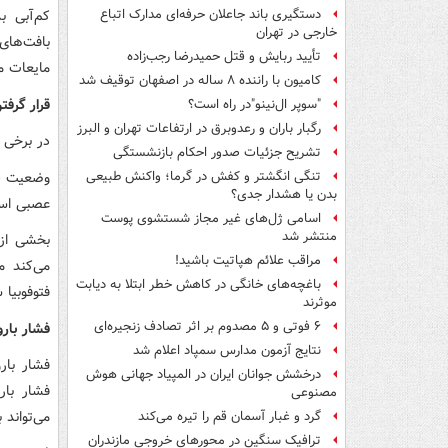
کم‌آبی 
دستگیری باند جاعلان حرفه‌ای مدارک اتباع
خارجی در تهران
بافت‌های
تأیید ربایش و قتل حمیدرضا رجب‌زاده
مایعات می
کامیون با راننده ۸ ساله در اصفهان توقیف شد
قرار گرف
"سوپر ال‌نینو"در راه است؟
رگبار باران و رعدوبرق در ارتفاعات تهران و البرز
در برخی 
تشریح جزئیات صدور احکام بازنشستگی
وضعیت «ف
تنگی انگشتر و کفش در گرما؛ واکنش طبیعی
بدن یا هشدار جدی؟
عصبی است
اسامی ژل‌های غیر مجاز شستشوی پوست
منتشر شد
بخشی از 
مراقب علائم هپاتیت باشید!
می‌کند م
باغچه‌های خانگی در کاهش خطر ابتلا به دیابت
فتوفوبیا 
موثرند
۶ فوتی و ۵ مصدوم بر اثر تصادف زنجیره‌ای
فشار بار
نتایج آزمون مدارس سمپاد اعلام شد
فشار بار
درخشش جوانان ایران در المپیاد جهانی هوش
فشار با
مصنوعی
می‌تواند 
گرد و غبار آسمان قم را تیره می‌کند
ترافیک سنگین در محورهای خروجی مازندران