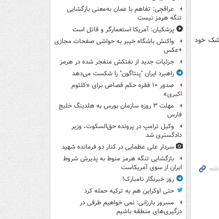
عراقچی: تفاهم با عمان به‌معنی بازگشایی
تنگه هرمز نیست
پزشکیان: آمریکا استعمارگر و قاتل است
زشک خود
واکنش باشگاه خیبر به حواشی صفحات مجازی
+عکس
جزئیات جدید از نفتکش منفجر شده در هرمز
راهبرد ایران "پنتاگون" را شکست می‌دهد
صدور ۱۰ فقره حکم قصاص برای «کلثوم
اکبری»
مهلت ۳ روزه سازمان بورس به هلدینگ خلیج
فارس
وکیل ترامپ در پرونده حق‌السکوت، وزیر
دادگستری شد
سردار علی عظمایی در کنار دو فرمانده شهید
بازگشایی تنگه هرمز منوط به پذیرش شروط
ایران از سوی آمریکاست
روز خبرنگار نامبارک!
حتی اوکراین هم به ترکیه حمله کرد
مسرور بارزانی: نمی خواهیم طرفی در
درگیری‌های منطقه باشیم