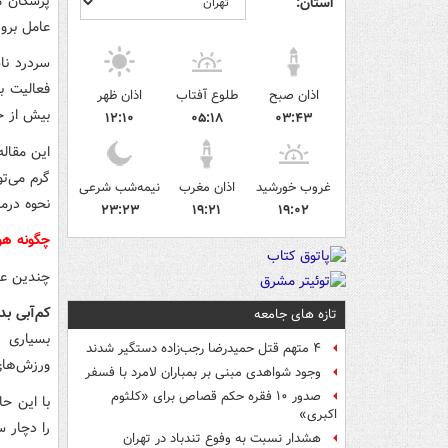
پزشکان م
استان:
عامل بروز
سردرد نا
فعالیت ب
اذان صبح
طلوع آفتاب
اذان ظهر
بیش از ح
۱۲:۱۰
۰۵:۱۸
۰۳:۴۳
این مقال
گرم می‌ت
غروب خورشید
اذان مغرب
نیمه‌شب شرعی
نحوه درما
۲۳:۲۳
۱۹:۲۱
۱۹:۰۲
چگونه هو
چندین عا
کم‌آبی بد
تازه های جامعه
بسیاری ا
۴ متهم قتل حمیدرضا رجب‌زاده دستگیر شدند
ورزش‌های
وجود شواهدی مبنی بر بمباران لامرد با فسفر
صدور ۱۰ فقره حکم قصاص برای «کلثوم
با این حا
اکبری»
را دچار س
هشدار نسبت به وفوع تندباد در تهران