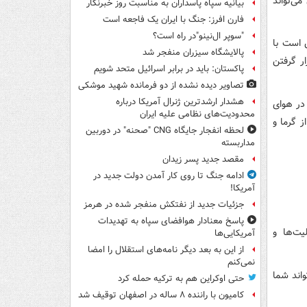
ی‌تواند
بیانیه سپاه پاسداران به مناسبت روز خبرنگار
فارن افرز: جنگ با ایران یک فاجعه است
"سوپر ال‌نینو"در راه است؟
 است با
پالایشگاه سیزران منفجر شد
ر گرفتن
پاکستان: باید در برابر اسرائیل متحد شویم
تصاویر دیده‌ نشده از دو فرمانده شهید موشکی
هشدار ارشدترین ژنرال آمریکا درباره
در هوای
محدودیت‌های نظامی علیه ایران
 گرما و
لحظه انفجار جایگاه CNG "صحنه" در دوربین
مداربسته
مقصد جدید پسر زیدان
ادامه جنگ تا روی کار آمدن دولت جدید در
آمریکا!
جزئیات جدید از نفتکش منفجر شده در هرمز
پاسخ معنادار هوافضای سپاه به تهدیدات
یت‌ها و
آمریکایی‌ها
از این به بعد دیگر نامه‌های استقلال را امضا
نمی‌کنم
واند شما
حتی اوکراین هم به ترکیه حمله کرد
کامیون با راننده ۸ ساله در اصفهان توقیف شد