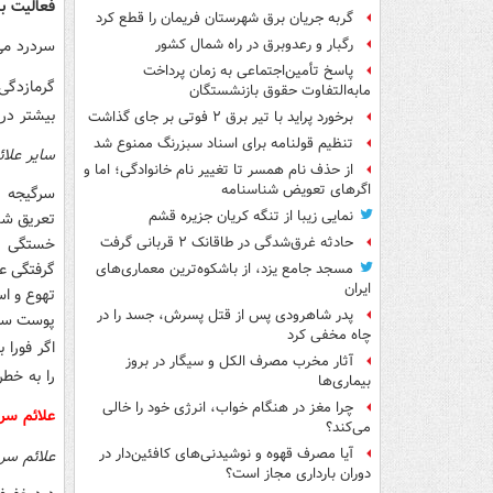
فعالیت ب
گربه جریان برق شهرستان فریمان را قطع کرد
سردرد می‌
رگبار و رعدوبرق در راه شمال کشور
پاسخ تأمین‌اجتماعی به زمان پرداخت
گرمازدگی
مابه‌التفاوت حقوق بازنشستگان
بیشتر در
برخورد پراید با تیر برق ۲ فوتی بر جای گذاشت
تنظیم قولنامه برای اسناد سبزرنگ ممنوع شد
سایر علائ
از حذف نام همسر تا تغییر نام خانوادگی؛ اما و
اگرهای تعویض شناسنامه
سرگیجه
نمایی زیبا از تنگه کریان جزیره قشم
تعریق شد
خستگی
حادثه غرق‌شدگی در طاقانک ۲ قربانی گرفت
گرفتگی ع
مسجد جامع یزد، از باشکوه‌ترین معماری‌های
ایران
تهوع و اس
پدر شاهرودی پس از قتل پسرش، جسد را در
پوست سر
چاه مخفی کرد
اگر فورا 
آثار مخرب مصرف الکل و سیگار در بروز
را به خطر 
بیماری‌ها
چرا مغز در هنگام خواب، انرژی خود را خالی
علائم سرد
می‌کند؟
آیا مصرف قهوه و نوشیدنی‌های کافئین‌دار در
علائم سر
دوران بارداری مجاز است؟