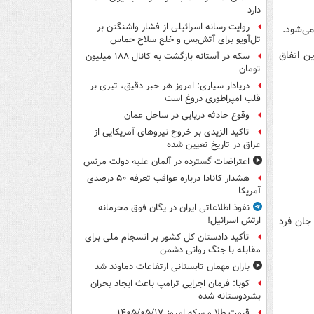
دارد
روایت رسانه اسرائیلی از فشار واشنگتن بر
می‌شود.
تل‌آویو برای آتش‌بس و خلع سلاح حماس
ن اتفاق
سکه در آستانه بازگشت به کانال ۱۸۸ میلیون
تومان
دریادار سیاری: امروز هر خبر دقیق، تیری بر
قلب امپراطوری دروغ است
وقوع حادثه دریایی در ساحل عمان
تاکید الزیدی بر خروج نیروهای آمریکایی از
عراق در تاریخ تعیین شده
اعتراضات گسترده در آلمان علیه دولت مرتس
هشدار کانادا درباره عواقب تعرفه ۵۰ درصدی
آمریکا
نفوذ اطلاعاتی ایران در یگان فوق محرمانه
 جان فرد
ارتش اسرائیل!
تأکید دادستان کل کشور بر انسجام ملی برای
مقابله با جنگ روانی دشمن
باران مهمان تابستانی ارتفاعات دماوند شد
کوبا: فرمان اجرایی ترامپ باعث ایجاد بحران
بشردوستانه شده
قیمت طلا و سکه امروز ۱۴۰۵/۰۵/۱۷