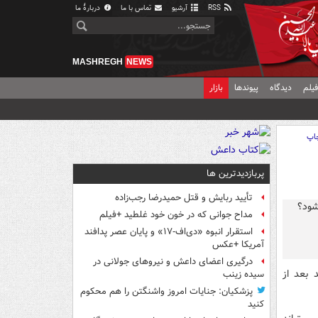
RSS
آرشیو
تماس با ما
دربارهٔ ما
MASHREGH
NEWS
یلم
دیدگاه
پیوندها
بازار
اپ
پربازدیدترین ها
تأیید ربایش و قتل حمیدرضا رجب‌زاده
مداح جوانی که در خون خود غلطید +فیلم
استقرار انبوه «دی‌اف‑۱۷» و پایان عصر پدافند
آمریکا +عکس
درگیری اعضای داعش و نیروهای جولانی در
 بعد از
سیده زینب
پزشکیان: جنایات امروز واشنگتن را هم محکوم
کنید