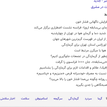
ط
فزایش ناگهانی فشار خون
ای بی‌سابقه اروپا؛ فرانسه نشست اضطراری برگزار می‌کند
شدید دما و گرمای هوا در تهران از چهارشنبه
از ایران در فهرست گرم‌ترین شهرهای جهان
ورژانس استان تهران برای گرمازدگی
هوا با میگرن مرتبط است
طور از گرمازدگی در تجمعات جلوگیری کنیم؟
بقه»، جان ۱۰۰۰ فرانسوی را گرفت
افیک/ علائم و اقدامات لازم برای گرمازدگی را بشناسیم
نسبت به مصرف خودسرانه قرص «منیزیم» و «پتاسیم»
وزانه چگونه بی‌صدا فشار خون را بالا می‌برد؟
صبحگاهی را جدی بگیرید
گرما
سردرد
گرمازدگی
سرگیجه
استامینوفن
سلامت
اخبار سلامتی