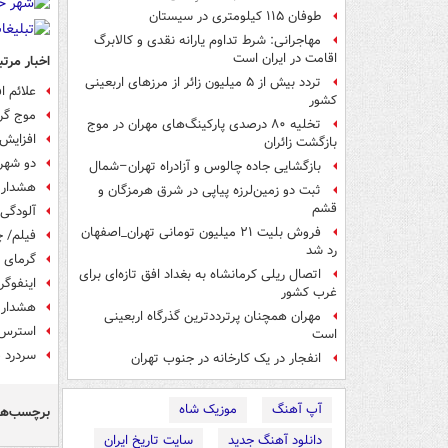
طوفان ۱۱۵ کیلومتری در سیستان
مهاجرانی: شرط تداوم یارانه نقدی و کالابرگ
اقامت در ایران است
اخبار مرتب
تردد بیش از ۵ میلیون زائر از مرزهای اربعینی
علائم ا
کشور
موج گرم
تخلیه ۸۰ درصدی پارکینگ‌های مهران در موج
افزایش 
بازگشت زائران
دو شهر 
بازگشایی جاده چالوس و آزادراه تهران–شمال
هشدار ا
ثبت دو زمین‌لرزه پیاپی در شرق هرمزگان و
قشم
آلودگی 
فروش بلیت ۲۱ میلیون تومانی تهران_اصفهان
فیلم/ چ
رد شد
گرمای «بی‌سا
اتصال ریلی کرمانشاه به بغداد افق تازه‌ای برای
اینفوگر
غرب کشور
هشدار 
مهران همچنان پرترددترین گذرگاه اربعینی
استرس ر
است
سردرد 
انفجار در یک کارخانه در جنوب تهران
آپ آهنگ
موزیک شاه
برچسب‌ها
دانلود آهنگ جدید
سایت تاریخ ایران