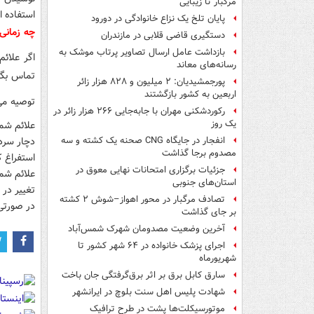
مرگبار تا زیبایی
استفاده از داروه
پایان تلخ یک نزاع خانوادگی در دورود
چه زمانی 
دستگیری قاضی قلابی در مازندران
بازداشت عامل ارسال تصاویر پرتاب موشک به
اگر علائ
رسانه‌های معاند
تماس بگی
پورجمشیدیان: ۲ میلیون و ۸۲۸ هزار زائر
اربعین به کشور بازگشتند
توصیه می‌
رکوردشکنی مهران با جابه‌جایی ۲۶۶ هزار زائر در
یک روز
علائم شم
دچار سرد
انفجار در جایگاه CNG صحنه یک کشته و سه
مصدوم برجا گذاشت
استفراغ ک
جزئیات برگزاری امتحانات نهایی معوق در
علائم شم
استان‌های جنوبی
تغییر در 
تصادف مرگبار در محور اهواز–شوش ۲ کشته
در صورتی
بر جای گذاشت
آخرین وضعیت مصدومان شهرک شمس‌آباد
اجرای پزشک خانواده در ۶۴ شهر کشور تا
شهریورماه
سارق کابل برق بر اثر برق‌گرفتگی جان باخت
شهادت پلیس اهل سنت بلوچ در ایرانشهر
موتورسیکلت‌ها پشت درِ طرح ترافیک