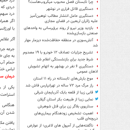
درد خفیف
چرا تابستان فصل محبوب میکروب‌هاست؟
دردی که ب
دستگیری قاتل فراری در نوشهر
درد مبهم 
دستگیری عامل انتشار مطالب توهین‌آمیز
اگر همرا
علیه زائران اربعین در فضای مجازی
با اورژان
بازدید وزیر نیرو از روند برق‌رسانی به واحدهای
صنعتی بازسازی‌شده
اگر علائم
آتش‌سوزی در منطقه حفاظت‌شده دیزمار مهار
شد
جرعه جرع
تشریح جزئیات تصادف ۱۲ خودرو با ۱۹ مصدوم
به جای خن
شرط جدید برای بازنشستگی اعلام شد
حمام آب 
دستگیری ۶ نفر در بهشهر به اتهام تشویش
لباس خنک 
اذهان عمومی
درمان سر
موج بارش‌های تابستانه در راه ۱۱ استان
راز مرگ مرد ۷۲ ساله در تهرانپارس فاش شد
یکی از ر
قابی زیبا از قلعه بابک آذربایجان شرقی
استراحت 
نمایی زیبا از طبیعت بکر استان گیلان
هنگامی ک
سناریوی بلاگر زن برای قتل شوهرش
شدن آن ا
اهمیت تشخیص زودهنگام بیماری‌های
دریچه‌ای قلب
یافتن مک
ناگفته‌هایی از آمپول های لاغری؛ از عوارض
نوشیدن آ