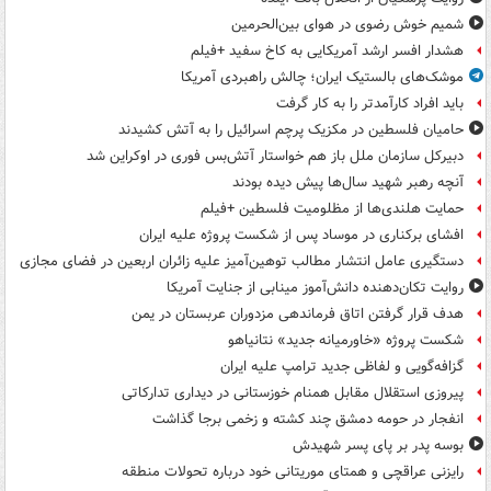
شمیم خوش رضوی در هوای بین‌الحرمین
هشدار افسر ارشد آمریکایی به کاخ سفید +فیلم
موشک‌های بالستیک ایران؛ چالش راهبردی آمریکا
باید افراد کارآمدتر را به کار گرفت
حامیان فلسطین در مکزیک پرچم اسرائیل را به آتش کشیدند
دبیرکل سازمان ملل باز هم خواستار آتش‌بس فوری در اوکراین شد
آنچه رهبر شهید سال‌ها پیش دیده بودند
حمایت هلندی‌ها از مظلومیت فلسطین +فیلم
افشای برکناری در موساد پس از شکست پروژه علیه ایران
دستگیری عامل انتشار مطالب توهین‌آمیز علیه زائران اربعین در فضای مجازی
روایت تکان‌دهنده دانش‌آموز مینابی از جنایت آمریکا
هدف قرار گرفتن اتاق‌ فرماندهی مزدوران عربستان در یمن
شکست پروژه «خاورمیانه جدید» نتانیاهو
گزافه‌گویی و لفاظی جدید ترامپ علیه ایران
پیروزی استقلال مقابل همنام خوزستانی در دیداری تدارکاتی
انفجار در حومه دمشق چند کشته و زخمی برجا گذاشت
بوسه‌ پدر بر پای پسر شهیدش
رایزنی عراقچی و همتای موریتانی خود درباره تحولات منطقه