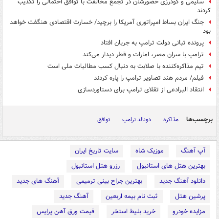
سلیمی و گودرزی حضورشان در تجمع مخالفت با توافق احتمالی را تکذیب
کردند
جنگ ایران بساط امپراتوری آمریکا را برچید/ خسارت اقتصادی هنگفت خواهد
بود
پرونده تبانی دولت ترامپ به جریان افتاد
ترامپ با سران مصر، امارات و قطر دیدار می‌کند
تیم مذاکره‌کننده با صلابت به دنبال کسب مطالبات ملی است
فیلم/ مردم هند تصاویر ترامپ را پاره کردند
انتقاد البرادعی از تقلای ترامپ برای دستاوردسازی
برچسب‌ها
مذاکره
دونالد ترامپ
توافق
آپ آهنگ
موزیک شاه
سایت تاریخ ایران
بهترین هتل های استانبول
رزرو هتل استانبول
دانلود آهنگ جدید
بهترین جراح بینی ترمیمی
آهنگ های جدید
پرشین هتل
ثبت نام بیمه اربعین
آهنگ جدید
مزایده خودرو
خرید بلیط استخر
قیمت ورق آهن پرایس