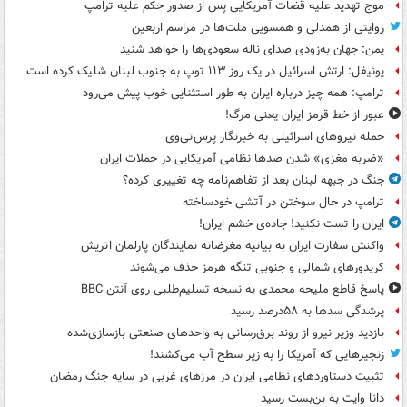
موج تهدید علیه قضات آمریکایی پس از صدور حکم علیه ترامپ
روایتی از همدلی و همسویی ملت‌ها در مراسم اربعین
یمن: جهان به‌زودی صدای ناله سعودی‌ها را خواهد شنید
یونیفل: ارتش اسرائیل در یک روز ۱۱۳ توپ به جنوب لبنان شلیک کرده است
ترامپ: همه چیز درباره ایران به طور استثنایی خوب پیش می‌رود
عبور از خط قرمز ایران یعنی مرگ!
حمله نیروهای اسرائیلی به خبرنگار پرس‌تی‌وی
«ضربه مغزی» شدن صدها نظامی آمریکایی در حملات ایران
جنگ در جبهه لبنان بعد از تفاهم‌نامه چه تغییری کرده؟
ترامپ در حال سوختن در آتشی خودساخته
ایران را تست نکنید! جاده‌ی خشم ایران!
واکنش سفارت ایران به بیانیه مغرضانه نمایندگان پارلمان اتریش
کریدورهای شمالی و جنوبی تنگه هرمز حذف می‌شوند
پاسخ قاطع ملیحه محمدی به نسخه تسلیم‌طلبی روی آنتن BBC
پرشدگی سدها به ۵۸درصد رسید
بازدید وزیر نیرو از روند برق‌رسانی به واحدهای صنعتی بازسازی‌شده
زنجیرهایی که آمریکا را به زیر سطح آب می‌کشند!
تثبیت دستاوردهای نظامی ایران در مرزهای غربی در سایه جنگ رمضان
دانا وایت به بن‌بست رسید