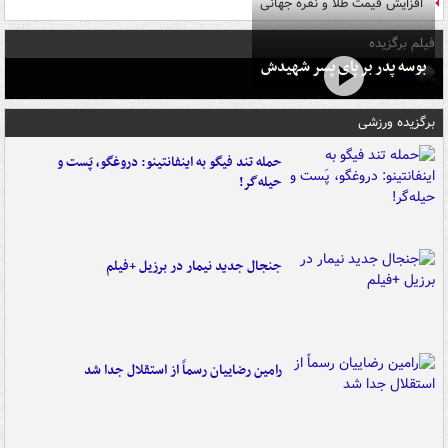
افزایش قیمت طلا و نقره جهانی
فیلم برگزیده
بوسه‌ پدر بر پای پسر شهیدش
برگزیده ورزشی
حمله تند فیگو به اینفانتینو: دروغگو، پَست‌ و
حیله‌گر!
جنجال جدید نیمار در برزیل +فیلم
رامین رضاییان رسماً از استقلال جدا شد