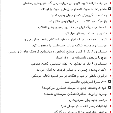
بیانیه خانواده شهید لاریجانی درباره برخی گمانه‌زنی‌های رسانه‌ای
ماهواره‌ها خسارت انفجار جبل‌علی امارت را لو دادند
پادشاه سنگین‌وزنی که در جهان رقیب ندارد
راز مرگ مرد ۷۲ ساله در تهرانپارس فاش شد
۶ دستاورد بزرگ ایران در ۱۶۰ روز رهبری رهبر انقلاب
دشان از دست عربستان فرار کرد
ترامپ: همه چیز درباره ایران به طور استثنایی خوب پیش می‌رود
عربستان فرمانده ائتلاف دریایی چندملیتی را منصوب کرد
دستگیری ۸ نفر از اشرار مسلح شاخص و مرتبطین گروهک های تروریستی
موج بارش‌های تابستانه در راه ۱۱ استان
دستگیری ۶ نفر در بهشهر به اتهام تشویش اذهان عمومی
«کمانِ پرنده» چینی برای شکار کروزها به ایران می‌آید
درگیری لفظی ترامپ و هگزث بر سر کمبود ذخایر موشکی
۸۰۰ سازۀ آمریکایی خاکستر شد
خود فروخته‌ها چطور با موساد همکاری می‌کردند؟
ونس: ایرانی‌ها مذاکره‌کنندگان سرسختی هستند
دردسر جدید برای سرخپوشان
ابتکارات رهبر انقلاب در میدان نبرد
واکنش عالیشاه بعد از پیوستن به گل‌گهر