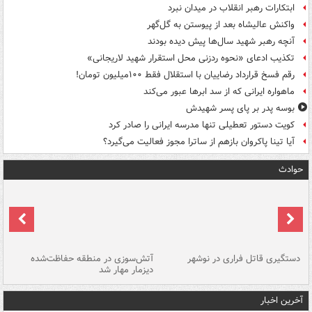
ابتکارات رهبر انقلاب در میدان نبرد
واکنش عالیشاه بعد از پیوستن به گل‌گهر
آنچه رهبر شهید سال‌ها پیش دیده بودند
تکذیب ادعای «نحوه ردزنی محل استقرار شهید لاریجانی»
رقم فسخ قرارداد رضاییان با استقلال فقط ۱۰۰میلیون تومان!
ماهواره ایرانی که از سد ابرها عبور می‌کند
بوسه‌ پدر بر پای پسر شهیدش
کویت دستور تعطیلی تنها مدرسه ایرانی را صادر کرد
آیا تینا پاکروان بازهم از ساترا مجوز فعالیت می‌گیرد؟
حوادث
دستگیری قاتل فراری در نوشهر
آتش‌سوزی در منطقه حفاظت‌شده
دیزمار مهار شد
مص
آخرین اخبار