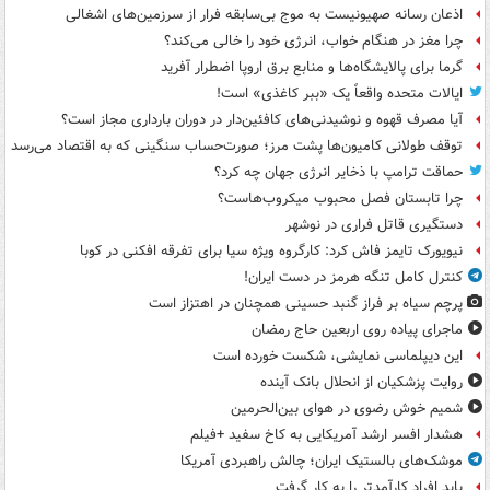
اذعان رسانه صهیونیست به موج بی‌سابقه فرار از سرزمین‌های اشغالی
چرا مغز در هنگام خواب، انرژی خود را خالی می‌کند؟
گرما برای پالایشگاه‌ها و منابع برق اروپا اضطرار آفرید
ایالات متحده واقعاً یک «ببر کاغذی» است!
آیا مصرف قهوه و نوشیدنی‌های کافئین‌دار در دوران بارداری مجاز است؟
توقف طولانی کامیون‌ها پشت مرز؛ صورت‌حساب سنگینی که به اقتصاد می‌رسد
حماقت ترامپ با ذخایر انرژی جهان چه کرد؟
چرا تابستان فصل محبوب میکروب‌هاست؟
دستگیری قاتل فراری در نوشهر
نیویورک تایمز فاش کرد: کارگروه ویژه سیا برای تفرقه افکنی در کوبا
کنترل کامل تنگه هرمز در دست ایران!
پرچم سیاه بر فراز گنبد حسینی همچنان در اهتزاز است
ماجرای پیاده روی اربعین حاج رمضان
این دیپلماسی نمایشی، شکست خورده است
روایت پزشکیان از انحلال بانک آینده
شمیم خوش رضوی در هوای بین‌الحرمین
هشدار افسر ارشد آمریکایی به کاخ سفید +فیلم
موشک‌های بالستیک ایران؛ چالش راهبردی آمریکا
باید افراد کارآمدتر را به کار گرفت