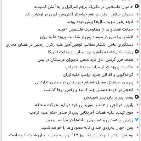
حامیان فلسطین در مکزیک پرچم اسرائیل را به آتش کشیدند
دبیرکل سازمان ملل باز هم خواستار آتش‌بس فوری در اوکراین شد
آنچه رهبر شهید سال‌ها پیش دیده بودند
حمایت هلندی‌ها از مظلومیت فلسطین +فیلم
افشای برکناری در موساد پس از شکست پروژه علیه ایران
دستگیری عامل انتشار مطالب توهین‌آمیز علیه زائران اربعین در فضای مجازی
روایت تکان‌دهنده دانش‌آموز مینابی از جنایت آمریکا
هدف قرار گرفتن اتاق‌ فرماندهی مزدوران عربستان در یمن
شکست پروژه «خاورمیانه جدید» نتانیاهو
گزافه‌گویی و لفاظی جدید ترامپ علیه ایران
پیروزی استقلال مقابل همنام خوزستانی در دیداری تدارکاتی
انفجار در حومه دمشق چند کشته و زخمی برجا گذاشت
بوسه‌ پدر بر پای پسر شهیدش
رایزنی عراقچی و همتای موریتانی خود درباره تحولات منطقه
موج تهدید علیه قضات آمریکایی پس از صدور حکم علیه ترامپ
روایتی از همدلی و همسویی ملت‌ها در مراسم اربعین
یمن: جهان به‌زودی صدای ناله سعودی‌ها را خواهد شنید
یونیفل: ارتش اسرائیل در یک روز ۱۱۳ توپ به جنوب لبنان شلیک کرده است