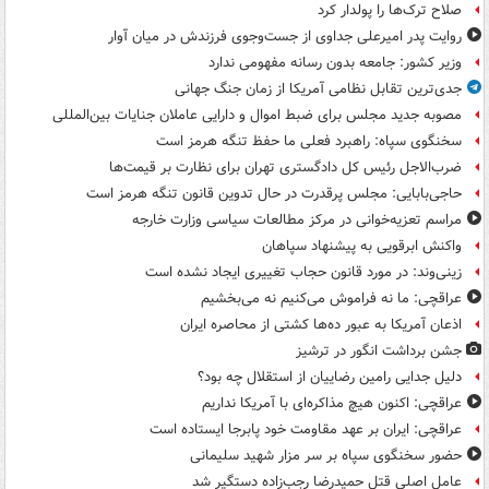
صلاح ترک‌ها را پولدار کرد
روایت پدر امیرعلی جداوی از جست‌وجوی فرزندش در میان آوار
وزیر کشور: جامعه بدون رسانه مفهومی ندارد
جدی‌ترین تقابل نظامی آمریکا از زمان جنگ جهانی
مصوبه جدید مجلس برای ضبط اموال و دارایی عاملان جنایات بین‌المللی
سخنگوی سپاه: راهبرد فعلی ما حفظ تنگه هرمز است
ضرب‌الاجل رئیس کل دادگستری تهران برای نظارت بر قیمت‌ها
حاجی‌بابایی: مجلس پرقدرت در حال تدوین قانون تنگه هرمز است
مراسم تعزیه‌خوانی در مرکز مطالعات سیاسی وزارت خارجه
واکنش ابرقویی به پیشنهاد سپاهان
زینی‌وند: در مورد قانون حجاب تغییری ایجاد نشده است
عراقچی: ما نه فراموش می‌کنیم نه می‌بخشیم
اذعان آمریکا به عبور ده‌ها کشتی از محاصره ایران
جشن برداشت انگور در ترشیز
دلیل جدایی رامین رضاییان از استقلال چه بود؟
عراقچی: اکنون هیچ مذاکره‌ای با آمریکا نداریم
عراقچی: ایران بر عهد مقاومت خود پابرجا ایستاده است
حضور سخنگوی سپاه بر سر مزار شهید سلیمانی
عامل اصلی قتل حمیدرضا رجب‌زاده دستگیر شد