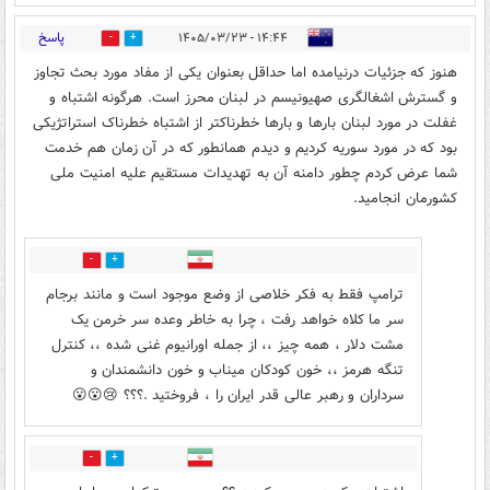
پاسخ
۱۴:۴۴ - ۱۴۰۵/۰۳/۲۳
0
0
هنوز که جزئيات درنيامده اما حداقل بعنوان يکی از مفاد مورد بحث تجاوز
و گسترش اشغالگری صهيونيسم در لبنان محرز است. هرگونه اشتباه و
غفلت در مورد لبنان بارها و بارها خطرناکتر از اشتباه خطرناک استراتژيکی
بود که در مورد سوريه کرديم و ديدم همانطور که در آن زمان هم خدمت
شما عرض کردم چطور دامنه آن به تهديدات مستقيم عليه امنيت ملی
کشورمان انجاميد.
0
0
ترامپ فقط به فکر خلاصی از وضع موجود است و مانند برجام
سر ما کلاه خواهد رفت ، چرا به خاطر وعده سر خرمن یک
مشت دلار ، همه چیز ،، از جمله اورانیوم غنی شده ،، کنترل
تنگه هرمز ،، خون کودکان میناب و خون دانشمندان و
سرداران و رهبر عالی قدر ایران را ، فروختید .؟؟؟ 😢😮😮
0
0