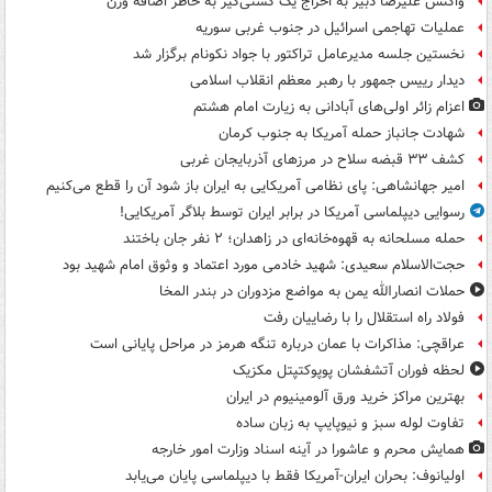
واکنش علیرضا دبیر به اخراج یک کشتی‌گیر به خاطر اضافه وزن
عملیات تهاجمی اسرائیل در جنوب غربی سوریه
نخستین جلسه مدیرعامل تراکتور با جواد نکونام برگزار شد
دیدار رییس جمهور با رهبر معظم انقلاب اسلامی
اعزام زائر اولی‌های آبادانی به زیارت امام هشتم
شهادت جانباز حمله آمریکا به جنوب کرمان
کشف ۳۳ قبضه سلاح در مرزهای آذربایجان غربی
امیر جهانشاهی: پای نظامی آمریکایی به ایران باز شود آن را قطع می‌کنیم
رسوایی دیپلماسی آمریکا در برابر ایران توسط بلاگر آمریکایی!
حمله مسلحانه به قهوه‌خانه‌ای در زاهدان؛ ۲ نفر جان باختند
حجت‌الاسلام سعیدی: شهید خادمی مورد اعتماد و وثوق امام شهید بود
حملات انصارالله یمن به مواضع مزدوران در بندر المخا
فولاد راه استقلال را با رضاییان رفت
عراقچی: مذاکرات با عمان درباره تنگه هرمز در مراحل پایانی است
لحظه فوران آتشفشان پوپوکتپتل مکزیک
بهترین مراکز خرید ورق آلومینیوم در ایران
تفاوت لوله سبز و نیوپایپ به زبان ساده
همایش محرم و عاشورا در آینه اسناد وزارت امور خارجه
اولیانوف: بحران ایران-آمریکا فقط با دیپلماسی پایان می‌یابد