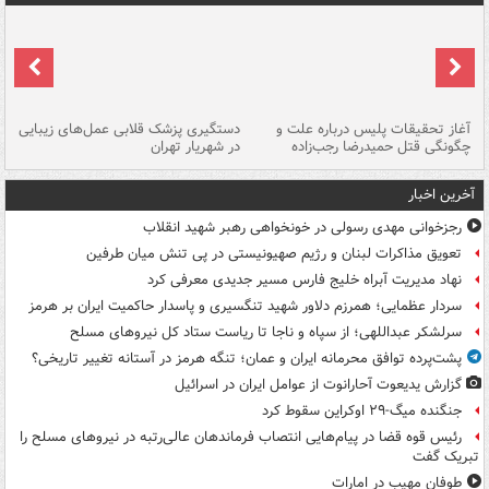
آغاز تحقیقات پلیس درباره علت و
دستگیری پزشک قلابی عمل‌های زیبایی
هش
چگونگی قتل حمیدرضا رجب‌زاده
در شهریار تهران
ها
آخرین اخبار
رجزخوانی مهدی رسولی در خونخواهی رهبر شهید انقلاب
تعویق مذاکرات لبنان و رژیم صهیونیستی در پی تنش میان طرفین
نهاد مدیریت آبراه خلیج فارس مسیر جدیدی معرفی کرد
سردار عظمایی؛ همرزم دلاور شهید تنگسیری و پاسدار حاکمیت ایران بر هرمز
سرلشکر عبداللهی؛ از سپاه و ناجا تا ریاست ستاد کل نیروهای مسلح
پشت‌پرده توافق محرمانه ایران و عمان؛ تنگه هرمز در آستانه تغییر تاریخی؟
گزارش یدیعوت آحارانوت از عوامل ایران در اسرائیل
جنگنده میگ-۲۹ اوکراین سقوط کرد
رئیس قوه قضا در پیام‌هایی انتصاب‌ فرماندهان عالی‌رتبه در نیروهای مسلح را
تبریک گفت
طوفان مهیب در امارات