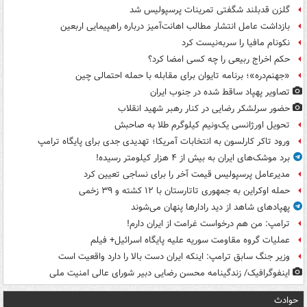
گلزن قدبلند شگفتی تمرینات پرسپولیس شد
بازداشت عامل انتشار مطالب اهانت‌آمیز درباره راهپیمایی اربعین
نکونام مافیا را سربه‌نیست کرد
حکم اخراج ربیعی را چه کسی امضا کرد؟
«جهنم‌دره»؛ برنامه تایوان برای مقابله با حمله احتمالی چین
تصاویر پهپاد ساقط شده در جنوب ایران
حضور سرلشکر رضایی در کنار رهبر شهید انقلاب
تحویل اورژانسی یک‌ونیم کیلوگرم طلا به صاحبش
ورود تاکر کارلسون به انتخابات آمریکا؛ تهدیدی جدی برای پایگاه ترامپ
برد موشک‌های ایران به بیش از ۴ هزار کیلومتر رسیده!
مدیرعامل پرسپولیس قیمت آخر را برای نساجی تعیین کرد
حمله اوکراین به جمهوری تاتارستان با ۱۲ کشته و ۳۹ زخمی
پهپادهای شاهد از دید رادارها پنهان می‌شوند
ترامپ: من هم درخواست غرامت از ایران دارم!
عملیات گروه مقاومت سوریه علیه پایگاه اسرائیل+ فیلم
وزیر جنگ سابق ترامپ: اینکه ایران دست بالا را دارد واقعیت است
اینفوگرافیک/ زندگینامه محسن رضایی دبیر شورای عالی امنیت‌ ملی
حوادث