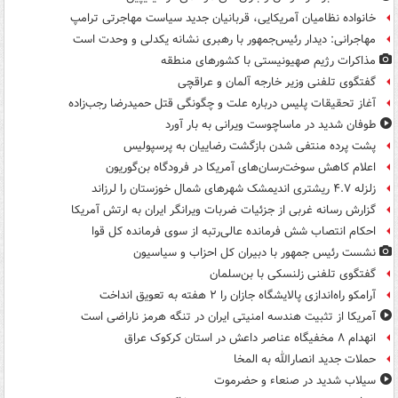
خانواده نظامیان آمریکایی، قربانیان جدید سیاست مهاجرتی ترامپ
مهاجرانی: دیدار رئیس‌جمهور با رهبری نشانه یکدلی و وحدت است
مذاکرات رژیم صهیونیستی با کشورهای منطقه
گفتگوی تلفنی وزیر خارجه آلمان و عراقچی
آغاز تحقیقات پلیس درباره علت و چگونگی قتل حمیدرضا رجب‌زاده
طوفان شدید در ماساچوست ویرانی به بار آورد
پشت پرده منتفی شدن بازگشت رضاییان به پرسپولیس
اعلام کاهش سوخت‌رسان‌های آمریکا در فرودگاه بن‌گوریون
زلزله ۴.۷ ریشتری اندیمشک شهرهای شمال خوزستان را لرزاند
گزارش رسانه غربی از جزئیات ضربات ویرانگر ایران به ارتش آمریکا
احکام انتصاب شش فرمانده عالی‌رتبه از سوی فرمانده کل قوا
نشست رئیس جمهور با دبیران کل احزاب و سیاسیون
گفتگوی تلفنی زلنسکی با بن‌سلمان
آرامکو راه‌اندازی پالایشگاه جازان را ۲ هفته به تعویق انداخت
آمریکا از تثبیت هندسه امنیتی ایران در تنگه هرمز ناراضی است
انهدام ۸ مخفیگاه عناصر داعش در استان کرکوک عراق
حملات جدید انصارالله به المخا
سیلاب شدید در صنعاء و حضرموت