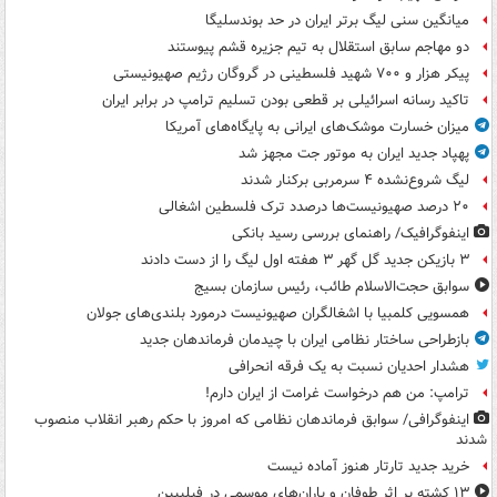
میانگین سنی لیگ برتر ایران در حد بوندسلیگا
دو مهاجم سابق استقلال به تیم جزیره قشم پیوستند
پیکر هزار و ۷۰۰ شهید فلسطینی در گروگان رژیم صهیونیستی
تاکید رسانه اسرائیلی بر قطعی بودن تسلیم ترامپ در برابر ایران
میزان خسارت موشک‌های ایرانی به پایگاه‌های آمریکا
پهپاد جدید ایران به موتور جت مجهز شد
لیگ شروع‌نشده ۴ سرمربی برکنار شدند
۲۰ درصد صهیونیست‌ها درصدد ترک فلسطین اشغالی
اینفوگرافیک/ راهنمای بررسی رسید بانکی
۳ بازیکن جدید گل گهر ۳ هفته اول لیگ را از دست دادند
سوابق حجت‌الاسلام طائب، رئیس سازمان بسیج
همسویی کلمبیا با اشغالگران صهیونیست درمورد بلندی‌های جولان
بازطراحی ساختار نظامی ایران با چیدمان فرماندهان جدید
هشدار احدیان نسبت به یک فرقه انحرافی
ترامپ: من هم درخواست غرامت از ایران دارم!
اینفوگرافی/ سوابق فرماندهان نظامی که امروز با حکم رهبر انقلاب منصوب
شدند
خرید جدید تارتار هنوز آماده نیست
۱۳ کشته بر اثر طوفان و باران‌های موسمی در فیلیپین