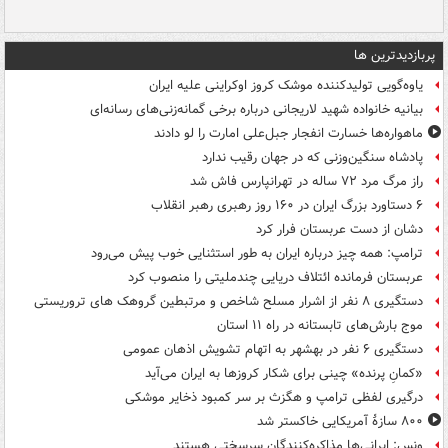
پربازدیدترین ها
یاوه‌گویی تولیدکننده موشک کروز اوکراینی علیه ایران
بیانیه خانواده شهید لاریجانی درباره برخی گمانه‌زنی‌های رسانه‌ای
ماهواره‌ها خسارت انفجار جبل‌علی امارت را لو دادند
پادشاه سنگین‌وزنی که در جهان رقیب ندارد
راز مرگ مرد ۷۲ ساله در تهرانپارس فاش شد
۶ دستاورد بزرگ ایران در ۱۶۰ روز رهبری رهبر انقلاب
دشان از دست عربستان فرار کرد
ترامپ: همه چیز درباره ایران به طور استثنایی خوب پیش می‌رود
عربستان فرمانده ائتلاف دریایی چندملیتی را منصوب کرد
دستگیری ۸ نفر از اشرار مسلح شاخص و مرتبطین گروهک های تروریستی
موج بارش‌های تابستانه در راه ۱۱ استان
دستگیری ۶ نفر در بهشهر به اتهام تشویش اذهان عمومی
«کمانِ پرنده» چینی برای شکار کروزها به ایران می‌آید
درگیری لفظی ترامپ و هگزث بر سر کمبود ذخایر موشکی
۸۰۰ سازۀ آمریکایی خاکستر شد
ونس: ایرانی‌ها مذاکره‌کنندگان سرسختی هستند