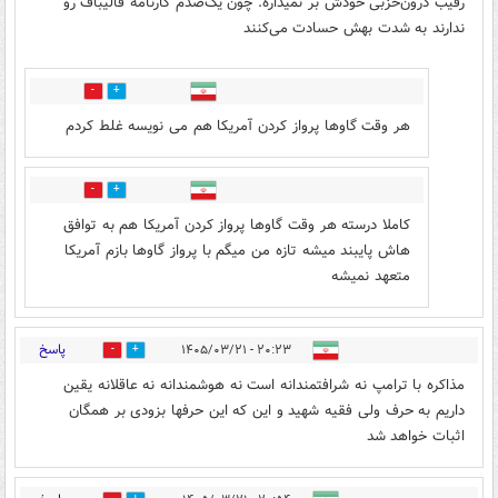
رقیب درون‌حزبی خودش بر نمیداره. چون یک‌صدم کارنامه قالیباف رو
ندارند به شدت بهش حسادت می‌کنند
1
2
هر وقت گاوها پرواز کردن آمریکا هم می نویسه غلط کردم
0
0
کاملا درسته هر وقت گاوها پرواز کردن آمریکا هم به توافق
هاش پایبند میشه تازه من میگم با پرواز گاوها بازم آمریکا
متعهد نمیشه
پاسخ
۲۰:۲۳ - ۱۴۰۵/۰۳/۲۱
1
18
مذاکره با ترامپ نه شرافتمندانه است نه هوشمندانه نه عاقلانه یقین
داریم به حرف ولی فقیه شهید و این که این حرفها بزودی بر همگان
اثبات خواهد شد