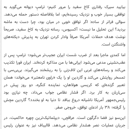
بیایید سیرک رفتاری کاخ سفید را مرور کنیم؛ ترامپِ دیوانه می‌گوید به
توافقی بسیار خوب و نزدیک رسیده‌ایم، اما بلافاصله دستور حمله می‌دهد.
سوالی فراتر از ساده: اگر توافق خوبی در میان بود، چرا دست به ماشه
بردید؟ این تحلیل ما نیست؛ آکسیوس، رسانه نزدیک به کاخ سفید، صریحاً
نوشت هدف حملات آمریکا صرفاً وادار کردن تهران به پذیرش دیکته‌های
واشنگتن است.
اما کمدی ماجرا بعد از ضرب شست ایران عجیب‌تر می‌شود؛ ترامپ پس از
عقب‌نشینی مدعی می‌شود ایرانی‌ها با من مذاکره کرده‌اند. ایران فورا تکذیب
می‌کند و رسانه‌های غربی این لاف‌زنی را به ریشخند می‌گیرند. بی‌بی‌سی با
تمسخر روایتش می‌کند و گاردین او را یک «راوی نامعتبر» می‌خواند؛ همان
تعبیر گزنده‌ای که کریسی هولاهان، نماینده کنگره، دو روز پیش در
سی‌ان‌ان به کار برد. اگر فشار نظامی جواب می‌داد، چه نیازی بود
رئیس‌جمهور آمریکا ناشیانه دروغ ببافد تا دنیا به او بخندد؟ گاردین مچش
را گرفته؛ ۳۸ بار ادعای توافق، خروجی صفر.
این‌سو نیز فضا دگرگون است. عراقچی، دیپلماتیک‌ترین چهره حاکمیت، در
جریان عملیات نصر هشدار نظامی می‌دهد. قالیباف نیز به عنوان رئیس