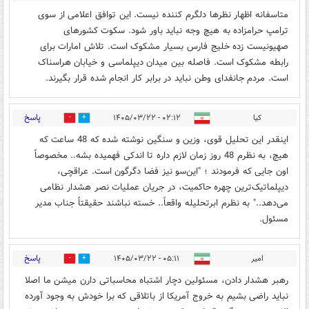
متاسفانه اظهار نظرها دلگرم کننده نیست. این توافق اعلامی از سوی
ترامپ حرامزاده به هیچ وجه نباید باور شود. سکوت کشورهای
صهیونیست زده خلیج فارس بسیار مشکوک است. تلاش امارات برای
رابطه مشکوک است. فاصله بین میدان دیپلماسی و خیابان هراسناک
است. مردم جانفدای وطن نباید در برابر کار انجام شده قرار بگیرند.
پاسخ
کیا
۰۲:۱۲ - ۱۴۰۵/۰۳/۲۲
0
3
اینقدر این تحلیل قوی، وزین و سنگین نوشته شده که 48 ساعت که
هیچ، به نظرم 48 روز زمان لازم داره تا اندکی فهمیده بشه.. مخصوصاً
اون جایی که فرمودند ؛ "این‌سو نیز فضا دگرگون است. عراقچی،
دیپلماتیک‌ترین چهره حاکمیت، در جریان عملیات نصر هشدار نظامی
می‌دهد.." به نظرم ابرتحلیله واقعاً.. خسته نباشند حقیقتاً جناب مدیر
مسئول.
پاسخ
امیر
۰۵:۱۱ - ۱۴۰۵/۰۳/۲۲
0
1
رهبر هشدار دادن، مسئولین دچار اشتباه محاسباتی دارن میشن ما اصلا
نباید راضی بشیم به خروج آمریکا از باتلاقی که برا خودش به وجود آورده