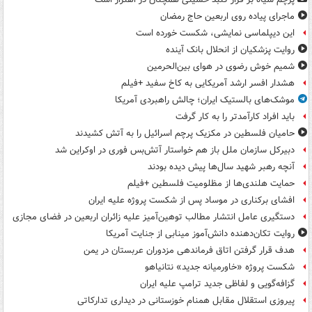
ماجرای پیاده روی اربعین حاج رمضان
این دیپلماسی نمایشی، شکست خورده است
روایت پزشکیان از انحلال بانک آینده
شمیم خوش رضوی در هوای بین‌الحرمین
هشدار افسر ارشد آمریکایی به کاخ سفید +فیلم
موشک‌های بالستیک ایران؛ چالش راهبردی آمریکا
باید افراد کارآمدتر را به کار گرفت
حامیان فلسطین در مکزیک پرچم اسرائیل را به آتش کشیدند
دبیرکل سازمان ملل باز هم خواستار آتش‌بس فوری در اوکراین شد
آنچه رهبر شهید سال‌ها پیش دیده بودند
حمایت هلندی‌ها از مظلومیت فلسطین +فیلم
افشای برکناری در موساد پس از شکست پروژه علیه ایران
دستگیری عامل انتشار مطالب توهین‌آمیز علیه زائران اربعین در فضای مجازی
روایت تکان‌دهنده دانش‌آموز مینابی از جنایت آمریکا
هدف قرار گرفتن اتاق‌ فرماندهی مزدوران عربستان در یمن
شکست پروژه «خاورمیانه جدید» نتانیاهو
گزافه‌گویی و لفاظی جدید ترامپ علیه ایران
پیروزی استقلال مقابل همنام خوزستانی در دیداری تدارکاتی