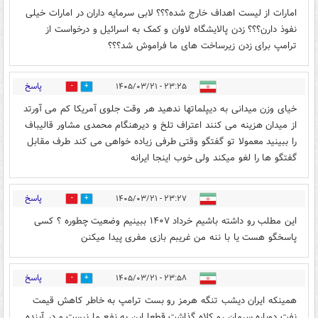
امارات از لیست اهداف خارج شده؟؟؟ لابی سرمایه داران در امارات خیلی
نفوذ دارن؟؟؟ زدن پالایشگاه لاوان و کمک به اسرائیل و درخواست از
ترامپ برای زدن زیرساخت های ما فراموش شد؟؟؟
پاسخ
۲۳:۲۵ - ۱۴۰۵/۰۳/۲۱
0
6
خیای وزن میدانی به دیپلماتها ندهید هر وقت جلوی آمریکا کم می آورتد
از میدان هزینه می کنند اعتراف تلخ و دیرهنگام محمدی مشاور قالیباف
را ببینید معمولا تو گفتگو وقتی طرفی زیاده خواهی می کند طرف مقابل
گفتگو ها را لغو میکند ولی خوب اینجا ایرانه
پاسخ
۲۳:۲۷ - ۱۴۰۵/۰۳/۲۱
1
7
این مطلب رو داشته باشیم خرداد ۱۴۰۷ ببینیم وضعیت چطوره ؟ کسی
پاسخگو هست یا با ننه من غریبم بازی مفری پیدا میکنن
پاسخ
۲۳:۵۸ - ۱۴۰۵/۰۳/۲۱
1
9
همینکه ایران دیشب تنگه هرمز رو بست ترامپ به خاطر کاهش قیمت
نفت دوباره سرمان رو کلاه گذاشت قطعا این به نفع ما نیست و در آینده