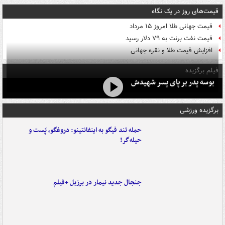
قیمت‌های روز در یک نگاه
قیمت جهانی طلا امروز ۱۵ مرداد
قیمت نفت برنت به ۷۹ دلار رسید
افزایش قیمت طلا و نقره جهانی
فیلم برگزیده
بوسه‌ پدر بر پای پسر شهیدش
برگزیده ورزشی
حمله تند فیگو به اینفانتینو: دروغگو، پَست‌ و
حیله‌گر!
جنجال جدید نیمار در برزیل +فیلم