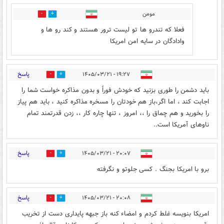
مومن
0
0
فعلا که تندرو ها تو لیست ترور هستند و کند رو ها و
وادادگان در سایه امن امریکا
پاسخ
۱۹:۲۷ - ۱۴۰۵/۰۳/۲۱
1
11
باید دشمن را طوری بزنید که خودش فوراً و بدون مذاکره خواست شما را
اجابت کند ، اما اگر،باز هم خودتان را مسخره مذاکره کنید ، باید هم پیاز
را بخورید و هم چماق را ،، امروز ، تنها چاره کار ،، زدن قدرتمند تمام
ناوهای آمریکا است..
پاسخ
۲۰:۰۷ - ۱۴۰۵/۰۳/۲۱
10
1
برو با امریکا بجنگ . کسی جلوتو و نگرفته
پاسخ
۲۰:۰۸ - ۱۴۰۵/۰۳/۲۱
14
0
امریکا بنویسه غلط کردم و امضاء کنه باز جبهه پایداری دست از تخریب