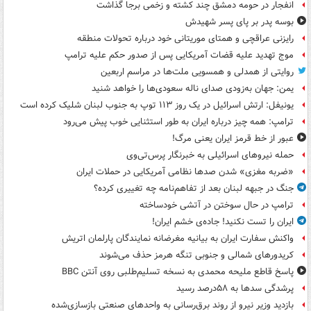
انفجار در حومه دمشق چند کشته و زخمی برجا گذاشت
بوسه‌ پدر بر پای پسر شهیدش
رایزنی عراقچی و همتای موریتانی خود درباره تحولات منطقه
موج تهدید علیه قضات آمریکایی پس از صدور حکم علیه ترامپ
روایتی از همدلی و همسویی ملت‌ها در مراسم اربعین
یمن: جهان به‌زودی صدای ناله سعودی‌ها را خواهد شنید
یونیفل: ارتش اسرائیل در یک روز ۱۱۳ توپ به جنوب لبنان شلیک کرده است
ترامپ: همه چیز درباره ایران به طور استثنایی خوب پیش می‌رود
عبور از خط قرمز ایران یعنی مرگ!
حمله نیروهای اسرائیلی به خبرنگار پرس‌تی‌وی
«ضربه مغزی» شدن صدها نظامی آمریکایی در حملات ایران
جنگ در جبهه لبنان بعد از تفاهم‌نامه چه تغییری کرده؟
ترامپ در حال سوختن در آتشی خودساخته
ایران را تست نکنید! جاده‌ی خشم ایران!
واکنش سفارت ایران به بیانیه مغرضانه نمایندگان پارلمان اتریش
کریدورهای شمالی و جنوبی تنگه هرمز حذف می‌شوند
پاسخ قاطع ملیحه محمدی به نسخه تسلیم‌طلبی روی آنتن BBC
پرشدگی سدها به ۵۸درصد رسید
بازدید وزیر نیرو از روند برق‌رسانی به واحدهای صنعتی بازسازی‌شده