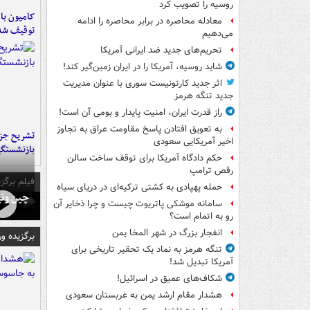
روسیه را تصویب کرد
معادله محاصره در برابر محاصره را ادامه
توقیف شد
می‌دهیم
تحریم‌های جدید ضد ایرانی آمریکا
شاید روسیه، آمریکا را در ایران زمین‌گیر کند!
اثر جدید کارتونیست سوری با عنوان مدیریت
جدید تنگه هرمز
راز قدرت ایران، امنیت پایدار و بومی آن است!
به تعویق افتادن پاسخ مقاومت عراق به تجاوز
تشریح جز
اخیر آمریکایی سعودی
بازنشستگ
حکم دادگاه آمریکا برای توقف ساخت سالن
رقص ترامپ
فیلم برگزی
حمله پهپادی به کشتی ترکیه‌ای در دریای سیاه
چین ونی
سامانه موشکی پاتریوت چیست و چرا ذخایر آن
رو به اتمام است؟
انفجار بزرگ در شهر المخا یمن
برگزیده و
تنگه هرمز به نماد یک تحقیر تاریخی برای
آمریکا تبدیل شد!
شکاف‌های عمیق در اسرائیل!
هشدار مقام ارشد یمن به عربستان سعودی