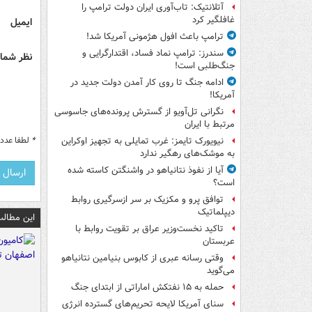
آتلانتیک: تاب‌آوری ایران دولت ترامپ را
غافلگیر کرد
ایمیل
ترامپ باعث افول هژمونی آمریکا شد!
سندرز: ترامپ نماد فساد، اقتدارگرایی و
نظر شما 
جنگ‌طلبی است!
ادامه جنگ تا روی کار آمدن دولت جدید در
آمریکا!
نگرانی تل‌آویو از گسترش پرونده‌های جاسوسی
مرتبط با ایران
*
لطفا عدد م
نیویورک تایمز: غرب تمایلی به تجهیز اوکراین
به موشک‌های رهگیر ندارد
آیا از نفوذ نتانیاهو در واشنگتن کاسته شده
است؟
توافق پرو و مکزیک بر سر ازسرگیری روابط
دیپلماتیک
این مطالب
تاکید نخست‌وزیر عراق بر تقویت روابط با
عربستان
وقتی رسانه عبری از کابوس بنیامین نتانیاهو
می‌گوید
حمله به ۱۵ نفتکش‌ اماراتی از ابتدای جنگ
سنای آمریکا لایحه تحریم‌های گسترده انرژی