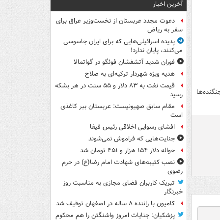
آخرین اخبار
دعوت مجدد عربستان از نخست‌وزیر عراق برای
سفر به ریاض
پدیده اسرائیلی‌هایی که برای ایران جاسوسی
می‌کنند، پایان ندارد!
فوران شدید آتشفشان فوئگو در گواتمالا
هدیه ویژه شهردار ترکیه‌ای به صلاح
قیمت نفت به ۸۳ دلار و ۵۵ سنت در هر بشکه
نگنده‌ها
رسید
مقام سابق صهیونیست: عربستان ببر کاغذی
است
افشای رسوایی اخلاقی رئیس فیفا
جنایت‌هایی که فراموش نمی‌شوند
حواله دلار ۱۵۴ هزار و ۴۵۱ تومان شد
نصب کتیبه‌های شهادت امام رضا(ع) در حرم
رضوی
تبریک کاربران فضای مجازی به مناسبت روز
خبرنگار
کامیون با راننده ۸ ساله در اصفهان توقیف شد
پزشکیان: جنایات امروز واشنگتن را هم محکوم