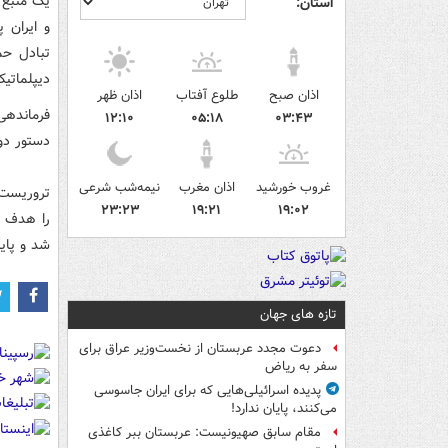
یک منبع د
استان:
و ایران 
تبادل حم
دیپلماتیک
اذان صبح
طلوع آفتاب
اذان ظهر
فرماندهی
۱۲:۱۰
۰۵:۱۸
۰۳:۴۳
دستور دو
غروب خورشید
اذان مغرب
نیمه‌شب شرعی
تروریست‌ه
۲۳:۲۳
۱۹:۲۱
۱۹:۰۲
را هدف ح
شد و پایگ
تازه های جهان
دعوت مجدد عربستان از نخست‌وزیر عراق برای
سفر به ریاض
پدیده اسرائیلی‌هایی که برای ایران جاسوسی
می‌کنند، پایان ندارد!
مقام سابق صهیونیست: عربستان ببر کاغذی