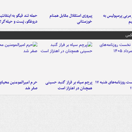
ربی پرسپولیس به
پیروزی استقلال مقابل همنام
حمله تند فیگو به اینفانتین
م
خوزستانی
دروغگو، پَست‌ و حیله‌گر!
عکس
صفحه نخست روزنامه‌های شنبه ۱۷
پرچم سیاه بر فراز گنبد حسینی
حرم امیرالمومنین محیای
همچنان در اهتزاز است
صفر شد