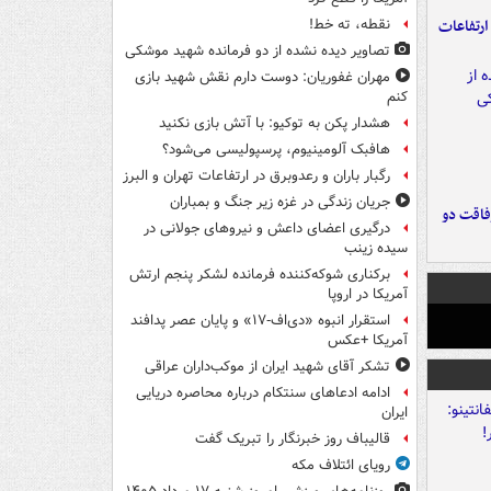
ارتفاعات
نقطه، ته خط!
تصاویر دیده‌ نشده از دو فرمانده شهید موشکی
مهران غفوریان: دوست دارم نقش شهید بازی
کنم
هشدار پکن به توکیو: با آتش بازی نکنید
هافبک آلومینیوم، پرسپولیسی می‌شود؟
رگبار باران و رعدوبرق در ارتفاعات تهران و البرز
جریان زندگی در غزه زیر جنگ و بمباران
فاقت دو
درگیری اعضای داعش و نیروهای جولانی در
سیده زینب
برکناری شوکه‌کننده فرمانده لشکر پنجم ارتش
آمریکا در اروپا
استقرار انبوه «دی‌اف‑۱۷» و پایان عصر پدافند
آمریکا +عکس
تشکر آقای شهید ایران از موکب‌داران عراقی
ادامه ادعاهای سنتکام درباره محاصره دریایی
ایران
قالیباف روز خبرنگار را تبریک گفت
رویای ائتلاف مکه