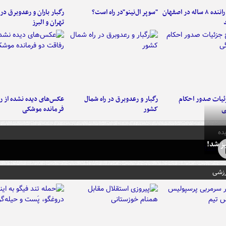
کامیون با راننده ۸ ساله در اصفهان
"سوپر ال‌نینو"در راه است؟
رگبار باران و رعدوبرق در 
تهران و البرز
ئیات صدور احکام
رگبار و رعدوبرق در راه شمال
عکس‌های دیده نشده از ر
ی
کشور
فرمانده‌ موشکی
ده
ز شد!
رزشی