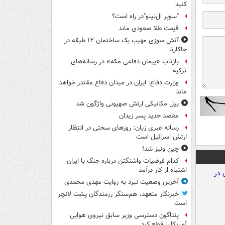
کنید
"سوپر ال‌نینو"در راه است؟
قیمت طلا صعودی ماند
آتش سوزی مهیب یک ساختمان ۱۲ طبقه در
جاکارتا
بازتاب «پیمان دفاعی مکه» در رسانه‌های
ترکیه
وزارت دفاع: ایران در میدان دفاع مقتدر خواهد
ماند
بیل مکانیکی ارتش صهیونی واژگون شد
مقصد جدید پسر زیدان
رسانه عبری زبان: روزهای سختی در انتظار
ارتش اسرائیل است
چین ونیز شد!
کدام فرضیات واشنگتن درباره جنگ با ایران
اشتباه از کار درآمد
آخرین وضعیت نبرد به روایت مهدی محمدی
خبرنگار متعهد، هم‌سنگر رزمندگان پشت لانچر
است
پنتاگون دسترسی وزیر سابق نیروی هوایی
آمریکا را قطع کرد