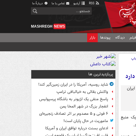
RSS
آرشیو
تماس با ما
دربارهٔ ما
MASHREGH
NEWS
یلم
دیدگاه
پیوندها
بازار
اپ
پربازدیدترین ها
دارد
شاید روسیه، آمریکا را در ایران زمین‌گیر کند!
واکنش بقائی به خیالبافی ترامپ
پاسخ منفی یک لژیونر به باشگاه پرسپولیس
انفجار بزرگ در شهر المخا یمن
۶ فوتی و ۵ مصدوم بر اثر تصادف زنجیره‌ای
یک منبع
ماموریت در حال پایان است!
.
ادعای بسنت درباره توافق ایران و آمریکا
فارن افرز: جنگ با ایران یک فاجعه است