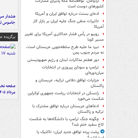
اردوغان: توافقنامه مکه پذیرای مشارکت
کشورهای دوست است
ادعای بسنت درباره توافق ایران و آمریکا
هشدار سرم
تاثیرات منفی جنگ علیه ایران بر بازار کار
جاسوس تی
آمریکا
روبیو در رأس فشار حداکثری آمریکا برای تغییر
برگزیده 
مسیر کوبا
نبرد ما علیه طرح سلطه‌جویی عربستان است،
نه مردم جنوب یمن
دور هفتم مذاکرات لبنان و رژیم صهیونیستی
ترامپ و سودای پیروزی در انتخابات
میان‌دوره‌ای
جزئیات توافق دفاعی ترکیه، عربستان و
پاکستان
مرداد ۱۴۰۵
زلنسکی در انتخابات ریاست جمهوری اوکراین
شکست می‌خورد
ادعاهای عربستان درباره توافق مشترک با
ترکیه و پاکستان
چگونه جنگ ترامپ با دانشگاه‌ها به شکست
کاخ سفید ختم شد؟
پشت پرده توافق جدید ایران؛ تاکتیک یا
استراتژی؟