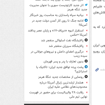
ات متحده
اثر جدید کارتونیست سوری با عنوان مدیریت
 علیرغم
جدید تنگه هرمز
لاش‌های
بیانیه سپاه پاسداران به مناسبت روز خبرنگار
ادامه جنگ تا روی کار آمدن دولت جدید در
آمریکا!
د که به
استقرار انبوه «دی‌اف‑۱۷» و پایان عصر پدافند
آمریکا +عکس
پالایشگاه نفت اسلواکی منفجر شد
بی ایران
پالایشگاه سیزران منفجر شد
ن روبرو
درگیری اعضای داعش و نیروهای جولانی در
سیده زینب
بدون تعارف با پدر و پسر قهرمان
پشت پرده توافق جدید ایران؛ تاکتیک یا
استراتژی؟
رونمایی از مختصات جدید تنگۀ هرمز
هشدار ارشدترین ژنرال آمریکا درباره
محدودیت‌های نظامی علیه ایران
رقابت ۲۸ والیبالیست برای حضور در فهرست
نهایی تیم ملی