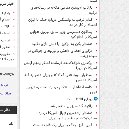
است
اخبار مرتب
بازتاب «پیمان دفاعی مکه» در رسانه‌های
پیام وا
ترکیه
اسلام آ
کدام فرضیات واشنگتن درباره جنگ با ایران
اشتباه از کار درآمد
بازتاب 
پنتاگون دسترسی وزیر سابق نیروی هوایی
هدف قرا
آمریکا را قطع کرد
ترامپ ب
هشدار پکن به توکیو: با آتش بازی نکنید
صدور احکام حبس بر
درگیری اعضای داعش و نیروهای جولانی در
تخریب گ
سیده زینب
خبر داد+
برکناری شوکه‌کننده فرمانده لشکر پنجم ارتش
آمریکا در اروپا
برچسب‌ها
استقرار انبوه «دی‌اف‑۱۷» و پایان عصر پدافند
آمریکا +عکس
دونالد 
ادامه ادعاهای سنتکام درباره محاصره دریایی
ایران
مذاکرات ا
رویای ائتلاف مکه
پالایشگاه سیزران منفجر شد
نظر شم
هشدار ارشدترین ژنرال آمریکا درباره
محدودیت‌های نظامی علیه ایران
نام
فارن افرز: جنگ با ایران یک فاجعه است