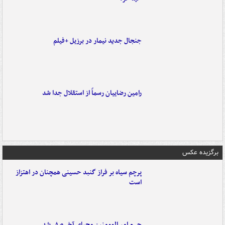
جنجال جدید نیمار در برزیل +فیلم
رامین رضاییان رسماً از استقلال جدا شد
برگزیده عکس
پرچم سیاه بر فراز گنبد حسینی همچنان در اهتزاز
است
حرم امیرالمومنین محیای آخر صفر شد