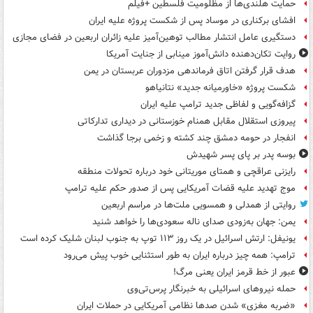
حمایت هلندی‌ها از مظلومیت فلسطین +فیلم
افشای برکناری در موساد پس از شکست پروژه علیه ایران
دستگیری عامل انتشار مطالب توهین‌آمیز علیه زائران اربعین در فضای مجازی
روایت تکان‌دهنده دانش‌آموز مینابی از جنایت آمریکا
هدف قرار گرفتن اتاق‌ فرماندهی مزدوران عربستان در یمن
شکست پروژه «خاورمیانه جدید» نتانیاهو
گزافه‌گویی و لفاظی جدید ترامپ علیه ایران
پیروزی استقلال مقابل همنام خوزستانی در دیداری تدارکاتی
انفجار در حومه دمشق چند کشته و زخمی برجا گذاشت
بوسه‌ پدر بر پای پسر شهیدش
رایزنی عراقچی و همتای موریتانی خود درباره تحولات منطقه
موج تهدید علیه قضات آمریکایی پس از صدور حکم علیه ترامپ
روایتی از همدلی و همسویی ملت‌ها در مراسم اربعین
یمن: جهان به‌زودی صدای ناله سعودی‌ها را خواهد شنید
یونیفل: ارتش اسرائیل در یک روز ۱۱۳ توپ به جنوب لبنان شلیک کرده است
ترامپ: همه چیز درباره ایران به طور استثنایی خوب پیش می‌رود
عبور از خط قرمز ایران یعنی مرگ!
حمله نیروهای اسرائیلی به خبرنگار پرس‌تی‌وی
«ضربه مغزی» شدن صدها نظامی آمریکایی در حملات ایران