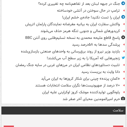
جنگ در جبهه لبنان بعد از تفاهم‌نامه چه تغییری کرده؟
ترامپ در حال سوختن در آتشی خودساخته
ایران را تست نکنید! جاده‌ی خشم ایران!
واکنش سفارت ایران به بیانیه مغرضانه نمایندگان پارلمان اتریش
کریدورهای شمالی و جنوبی تنگه هرمز حذف می‌شوند
پاسخ قاطع ملیحه محمدی به نسخه تسلیم‌طلبی روی آنتن BBC
پرشدگی سدها به ۵۸درصد رسید
بازدید وزیر نیرو از روند برق‌رسانی به واحدهای صنعتی بازسازی‌شده
زنجیرهایی که آمریکا را به زیر سطح آب می‌کشند!
تثبیت دستاوردهای نظامی ایران در مرزهای غربی در سایه جنگ رمضان
دانا وایت به بن‌بست رسید
«کمانِ پرنده» چینی برای شکار کروزها به ایران می‌آید
۷۰ درصد از صهیونیست‌ها نگران سلامت انتخابات هستند
یاوه‌گویی تولیدکننده موشک کروز اوکراینی علیه ایران
حرم امیرالمومنین محیای آخر صفر شد
سلامت