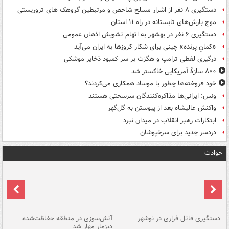
دستگیری ۸ نفر از اشرار مسلح شاخص و مرتبطین گروهک های تروریستی
موج بارش‌های تابستانه در راه ۱۱ استان
دستگیری ۶ نفر در بهشهر به اتهام تشویش اذهان عمومی
«کمانِ پرنده» چینی برای شکار کروزها به ایران می‌آید
درگیری لفظی ترامپ و هگزث بر سر کمبود ذخایر موشکی
۸۰۰ سازۀ آمریکایی خاکستر شد
خود فروخته‌ها چطور با موساد همکاری می‌کردند؟
ونس: ایرانی‌ها مذاکره‌کنندگان سرسختی هستند
واکنش عالیشاه بعد از پیوستن به گل‌گهر
ابتکارات رهبر انقلاب در میدان نبرد
دردسر جدید برای سرخپوشان
حوادث
دستگیری قاتل فراری در نوشهر
آتش‌سوزی در منطقه حفاظت‌شده
دیزمار مهار شد
مص