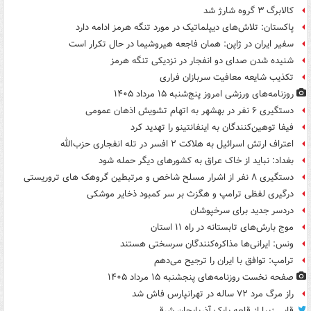
کالابرگ ۳ گروه شارژ شد
پاکستان: تلاش‌های دیپلماتیک در مورد تنگه هرمز ادامه دارد
سفیر ایران در ژاپن: همان فاجعه هیروشیما در حال تکرار است
شنیده شدن صدای دو انفجار در نزدیکی تنگه هرمز
تکذیب شایعه معافیت سربازان فراری
روزنامه‌های ورزشی امروز پنج‌شنبه ۱۵ مرداد ۱۴۰۵
دستگیری ۶ نفر در بهشهر به اتهام تشویش اذهان عمومی
فیفا توهین‌کنندگان به اینفانتینو را تهدید کرد
اعتراف ارتش اسرائیل به هلاکت ۲ افسر در تله انفجاری حزب‌الله
بغداد: نباید از خاک عراق به کشورهای دیگر حمله شود
دستگیری ۸ نفر از اشرار مسلح شاخص و مرتبطین گروهک های تروریستی
درگیری لفظی ترامپ و هگزث بر سر کمبود ذخایر موشکی
دردسر جدید برای سرخپوشان
موج بارش‌های تابستانه در راه ۱۱ استان
ونس: ایرانی‌ها مذاکره‌کنندگان سرسختی هستند
ترامپ: توافق با ایران را ترجیح می‌دهم
صفحه نخست روزنامه‌های پنجشنبه ۱۵ مرداد ۱۴۰۵
راز مرگ مرد ۷۲ ساله در تهرانپارس فاش شد
قابی زیبا از قلعه بابک آذربایجان شرقی