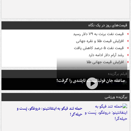
قیمت‌های روز در یک نگاه
قیمت نفت برنت به ۷۹ دلار رسید
افزایش قیمت طلا و نقره جهانی
قیمت نفت ۵ درصد کاهش یافت
رشد آرام دلار ادامه دارد
افزایش قیمت جهانی طلا
فیلم برگزیده
صاعقه جان فوتبالیست تایلندی را گرفت!
برگزیده ورزشی
حمله تند فیگو به اینفانتینو: دروغگو، پَست‌ و
حیله‌گر!