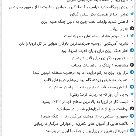
ریزش پایگاه جدید ترامپ بافاصله‌گیری جوانان و اقلیت‌ها از جمهوری‌خواهان
نمایی زیبا از طبیعت بکر استان گیلان
کاهش شدید واردات نفت چین به دلیل جنگ علیه ایران
آهوی ایرانی
فریاد مردم «فدایی خامنه‌ای بودن» است
نشریه آمریکایی: روسیه قدرتمندترین ناوگان هوایی در کل اروپا را دارد
آغاز جنگ ایران برای پایان قدرت آمریکا بود
سناریوی بلاگر زن برای قتل شوهرش
مشاهده ۴ پلنگ در ارتفاعات میناب
قرار بود ایران به زانو درآید، اما به ابرقدرت منطقه تبدیل شد!
اهمیت تشخیص زودهنگام بیماری‌های دریچه‌ای قلب
افزایش مجدد قیمت بنزین نتیجه ابهام در مذاکرات
به یاد آن روز که به زیارت کربلا رفتی!
قیمت گاز در اروپا به بالاترین سطح خود از ۲۰۲۳ رسید
برداشت برنج از شالیزارهای شمال در سوادکوه
جمهوری اسلامی نه از موشک می‌گذرد، نه از تنگه هرمز!
ناگفته‌هایی از آمپول های لاغری؛ از عوارض مرگبار تا زیبایی
کشورهای عربی از رویارویی و جنگ با ایران می‌ترسند!