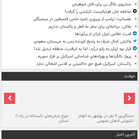
سناریوی بلاگر زن برای قتل شوهرش
صاعقه جان فوتبالیست تایلندی را گرفت!
عصبانیت ترامپ از پیروزی نامزد حامی فلسطین در میشیگان
بقائی: برنامه‌ای برای سفر به قطر و پاکستان نداریم
قدرت نظامی ایران فراتر از برآوردها
واکنش کمال شرف به پاسخ کوبنده یمن به عربستان سعودی
قرار بود ایران به زانو درآید، اما به ابرقدرت منطقه تبدیل شد!
پرواز بالگردها و پهپادهای شناسایی اسرائیل بر فراز سوریه
پاکستان: اسرائیل هیچ حق حاکمیتی بر قدس اشغالی ندارد
حوادث
دستگیری ۶ نفر در بهشهر به اتهام
موج بارش‌های تابستانه در راه ۱۱
تشویش اذهان عمومی
استان
فا
آخرین اخبار