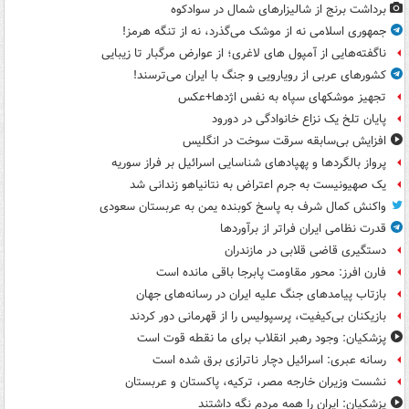
برداشت برنج از شالیزارهای شمال در سوادکوه
جمهوری اسلامی نه از موشک می‌گذرد، نه از تنگه هرمز!
ناگفته‌هایی از آمپول های لاغری؛ از عوارض مرگبار تا زیبایی
کشورهای عربی از رویارویی و جنگ با ایران می‌ترسند!
تجهیز موشکهای سپاه به نفس اژدها+عکس
پایان تلخ یک نزاع خانوادگی در دورود
افزایش بی‌سابقه سرقت سوخت در انگلیس
پرواز بالگردها و پهپادهای شناسایی اسرائیل بر فراز سوریه
یک صهیونیست به جرم اعتراض به نتانیاهو زندانی شد
واکنش کمال شرف به پاسخ کوبنده یمن به عربستان سعودی
قدرت نظامی ایران فراتر از برآوردها
دستگیری قاضی قلابی در مازندران
فارن افرز: محور مقاومت پابرجا باقی مانده است
بازتاب پیامدهای جنگ علیه ایران در رسانه‌های جهان
بازیکنان بی‌کیفیت، پرسپولیس را از قهرمانی دور کردند
پزشکیان: وجود رهبر انقلاب برای ما نقطه قوت است
رسانه عبری: اسرائیل دچار ناترازی برق شده است
نشست وزیران خارجه مصر، ترکیه، پاکستان و عربستان
پزشکیان: ایران را همه مردم نگه داشتند