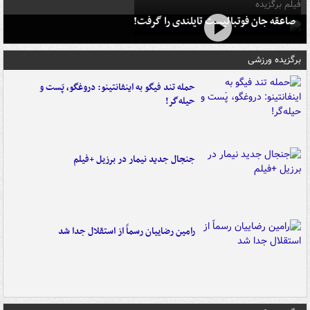
فیلم برگزیده
صاعقه جان فوتبالیست تایلندی را گرفت!
برگزیده ورزشی
حمله تند فیگو به اینفانتینو: دروغگو، پَست‌ و
حیله‌گر!
جنجال جدید نیمار در برزیل +فیلم
رامین رضاییان رسماً از استقلال جدا شد