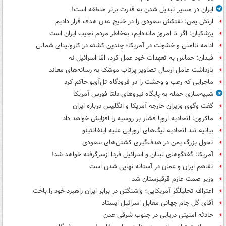
ایران در مسیر تبدیل شدن به قدرت برتر منطقه است!
ارتش یمن: نفتکش سعودی را در خلیج عدن هدف قرار دادیم
پزشکیان: اگر تا امروز مانده‌ایم، به‌خاطر مردم نجیب ایران است
ادامه ناامنی و خشونت در آمریکا؛ چندین کشته در کارولینای شمالی
فیدان: حماس به تعهدات خود عمل کرد، امّا اسرائیل نه
بازداشت عامل ارسال تصاویر پرتاب موشک به رسانه‌های معاند
ماجرایی که رعب و وحشت را در فرودگاه تل‌آویو حاکم کرد
شبیه‌سازی حمله به پایگاه نیروهای دلتا فورس آمریکا
گفت وگوی وزیران خارجه آمریکا و انگلیس درباره ایران
ماکرون: اتحادیه اروپا فشار بر روسیه را افزایش خواهد داد
بیانیه تند اتحادیه لیگ‌های اروپایی علیه اینفانتینو
تحول بزرگ یمن در هدف‌گیری کشتی‌های سعودی
آمریکا: گفتگوهای لبنان و اسرائیل فردا ازسرگرفته خواهد شد!
تفاهم ایران و عمان در آستانه نهایی شدن است
وزیر صمت عازم قرقیزستان شد
اعتراف تحلیلگر آمریکایی؛ واشنگتن در برابر ایران راهبرد خود را باخت
آقای گل جام جهانی مقابل اسرائیل ایستاد
حادثه امنیتی دریایی در جنوب شرقی عدن