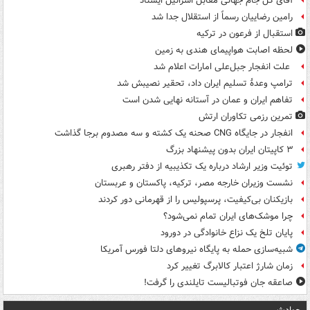
آقای گل جام جهانی مقابل اسرائیل ایستاد
رامین رضاییان رسماً از استقلال جدا شد
استقبال از فرعون در ترکیه
لحظه اصابت هواپیمای هندی به زمین
علت انفجار جبل‌علی امارات اعلام شد
ترامپ وعدۀ تسلیم ایران داد، تحقیر نصیبش شد
تفاهم ایران و عمان در آستانه نهایی شدن است
تمرین رزمی تکاوران ارتش
انفجار در جایگاه CNG صحنه یک کشته و سه مصدوم برجا گذاشت
۳ کاپیتان ایران بدون پیشنهاد بزرگ
توئیت وزیر ارشاد درباره یک تکذیبیه از دفتر رهبری
نشست وزیران خارجه مصر، ترکیه، پاکستان و عربستان
بازیکنان بی‌کیفیت، پرسپولیس را از قهرمانی دور کردند
چرا موشک‌های ایران تمام نمی‌شود؟
پایان تلخ یک نزاع خانوادگی در دورود
شبیه‌سازی حمله به پایگاه نیروهای دلتا فورس آمریکا
زمان شارژ اعتبار کالابرگ تغییر کرد
صاعقه جان فوتبالیست تایلندی را گرفت!