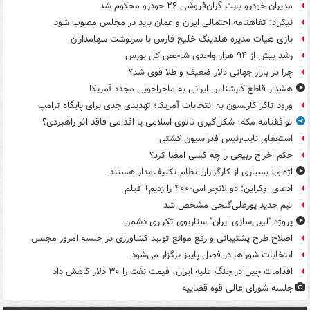
مدیران خودرو بابت گران‌فروشی ۲۶ خودرو محکوم شد
نیکزاد: تفاهنامه احتمالی ایران و عمان باید در مجلس مصوب شود
بازی هیات مدیره هلدینگ خلیج فارس با سرنوشت سهامداران
رشد بیش از ۹۴ هزار واحدی شاخص کل بورس
چرا در بازار جهانی دلار ضعیف و طلا قوی شد؟
هشدار قاطع کارشناس ایرانی به ماجراجویی مجدد آمریکا
ورود تاکر کارلسون به انتخابات آمریکا؛ تهدیدی جدی برای پایگاه ترامپ
توافقنامه مکه؛ شکل‌گیری ناتوی اسلامی یا اقدامی فاقد اثر راهبردی؟
استعفای نایب‌رئیس فدراسیون کشتی
حکم اخراج ربیعی را چه کسی امضا کرد؟
اژه‌ای: بسیاری از کارگزاران نظام تکلیف‌مدار هستند
ادعای اوکراین: دو لانچر اس-۴۰۰ را زدیم+ فیلم
تیم جدید پورعلی‌گنجی مشخص شد
پروژه "لیبی‌سازی ایران" سناریوی تکراری دشمن
اصلاح طرح پشتیبانی و رفع موانع تولید کشاورزی در جلسه امروز مجلس
انتخابات شوراها در فصل پاییز برگزار می‌شود
اقدامات چین در جنگ علیه ایران، قیمت نفت را ۳۰ دلار کاهش داد
جلسه شورای عالی قوه قضاییه