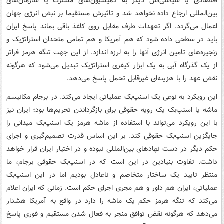
اقتصادی یا سیاسی‌اش دیگر به کمیسیون‌های مشترک یا سازمان‌های
بین‌المللی ارجاع داده نخواهد شد و تاثیرش مستقیما بر نبض انرژی جهان
اعمال می‌گردد. اگر تعهدات طرف مقابل روی کاغذ باقی بماند پاسخ ایران
باید در سطحی داده شود که هم آمریکا و هم تمامی متحدان استراتژیک و
زنجیره‌های تامین انرژی آنها را به لرزه اندازد. از این جهت تنگه هرمز فراتر
از یک گذرگاه آبی به یک ابزار کیفری استراتژیک تبدیل می‌شود که هرگونه
نقض عهد را با هزینه‌ای غیرقابل تحمل پاسخ می‌دهد.
این رویکرد به نوعی یک اسنپ‌بک عملیاتی ایجاد می‌کند. در برجام مکانیسم
ماشه یا اسنپ‌بک یک رویه حقوقی برای بازگرداندن تحریم‌ها بود؛ ایران نیز
با این رویکرد می‌تواند با استفاده از ماشه هرمز یک اسنپ‌بک میدانی را
جایگزین اسنپ‌بک حقوقی کند. بر این اساس قدرت تصمیم‌گیری و اجرای
حکم دیگر در دست نهادهای بین‌المللی نبوده و در اختیار ایران قرار خواهد
داشت. تفاوت بنیادین در این است که در اسنپ‌بک حقوقی برجام، ما
منتظر تایید یک ساختار متخاصم و ناعادل بودیم اما در این اسنپ‌بک
عملیاتی، ایران هم داور و هم مجری اجرای حکم است. زمانی که ایران اعلام
می‌کند که تنگه هرمز حکم یک ماشه را دارد در واقع به آمریکا هشدار
می‌دهد که هرگونه نقض توافق منجر به فعال شدن مستقیم و فوری پاسخ