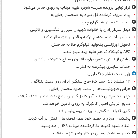
خیانت برخی مدیران قبلی استقلال
قرار نهایی پرونده مدرسه شجره طیبه میناب به زودی صادر می‌شود
پیام تبریک فرمانده کل سپاه به «محسن رضایی»
سیلاب شدید در شانگهای چین
دیدار سردار رادان با خانواده‌ شهیدان شیرازی تنگسیری و نائینی
تل‌آویو: اجازه نمی‌دهیم ترکیه و قطر بر غزه نظارت کنند
تحویل اورژانسی یک‌ونیم کیلوگرم طلا به صاحبش
AFC و کونکاکاف هم علیه اینفانتینو شدند
روایتی از تلاش دشمن برای بالا بردن سطح خشونت در کشور
حملات سایبری پیشرفته به امارات
ژاپن تحت فشار جنگ ایران
۱۳ میلیارد دلار خسارت؛ خرج سنگین ایران روی دست پنتاگون
هراس صهیونیست‌ها از سمت جدید محسن رضایی
کپلر: تحریم‌های جدید آمریکا بزرگ‌ترین منبع نفت هند را هدف گرفت
منابع افزایش اعتبار کالابرگ به زودی تامین خواهد شد
گلزن قدبلند شگفتی تمرینات پرسپولیس شد
پزشکیان: مردم با حضور خود همه توطئه‌ها را نقش بر آب کردند
انتقاد شدید کمیته مذاکره‌کننده میناب ۱۶۸ از صداوسیما
حضور سرلشکر رضایی در کنار رهبر شهید انقلاب