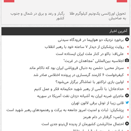
ی
تحویل اورژانسی یک‌ونیم کیلوگرم طلا
رگبار و رعد و برق در شمال و جنوب
با
به صاحبش
کشور
اه
آخرین اخبار
برخورد نزدیک دو هواپیما در فرودگاه سیدنی
روایت پزشکیان از دیدار ۷ ساعته خود با رهبر انقلاب
علی‌اف: باکو در کنار ملت ایران ایستاده است
اجلاسیه بین‌المللی "مجاهدان در غربت"
سردار محبی: دشمن به دنبال فروپاشی ایران بود که ناکام ماند
کیفرخواست ۶ کارمند گرمساری در پرونده اختلاس صادر شد
اولین بازی تراکتور با تماشاگر برگزار می‌شود؟
حدادعادل: با تأسی از رهبر شهید حکیمانه فکر و عمل کنیم
ماجرای ضربه ایران به آشیانه دزدان نفت آمریکا در سوریه
قابی زیبا از تونل برفی لالون تهران
پزشکیان: ثبات و امنیت امروز جامعه به برکت و رهنمودهای رهبر شهید است
ترامپ؛ گرفتار در دام هرمز
احتمال متاثرشدن کشورمان از پدیده ال‌نینو جدی است