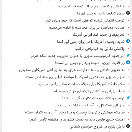
۶ فوتی و ۵ مصدوم بر اثر تصادف زنجیره‌ای
بدون تعارف با پدر و پسر قهرمان
ترامپ التماس‌کننده توافقی است که خود ویران کرد
معادله محاصره در برابر محاصره را ادامه می‌دهیم
تحریم‌های جدید ضد ایرانی آمریکا
شاید روسیه، آمریکا را در ایران زمین‌گیر کند!
واکنش بقائی به خیالبافی ترامپ
اثر جدید کارتونیست سوری با عنوان مدیریت جدید تنگه هرمز
راز قدرت ایران، امنیت پایدار و بومی آن است!
به تعویق افتادن پاسخ مقاومت عراق به تجاوز اخیر آمریکایی سعودی
اظهارات وزیر خزانه‌داری آمریکا با مواضع قبلی وی متناقض است
حکم دادگاه آمریکا برای توقف ساخت سالن رقص ترامپ
حمله پهپادی به کشتی ترکیه‌ای در دریای سیاه
ترامپ و نتانیاهو جنایتکار جنگی هستند!
میزبانی استقلال در آسیا به امارات می‌رسد؟
سامانه موشکی پاتریوت چیست و چرا ذخایر آن رو به اتمام است؟
امنیت خلیج فارس باید به دست کشورهای منطقه تأمین شود
بارش باران در فاروج خراسان شمالی