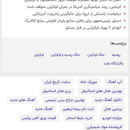
کرملین: روند میانجیگری آمریکا در بحران اوکراین متوقف شده
درخواست زلنسکی از اروپا برای جایگزینی پاتریوت آمریکایی
دستور رئیس‌جمهور برای یافتن منابع پایدار افزایش مبلغ کالابرگ
انهدام ۲ پهپاد اوکراینی بر فراز مسکو
برچسب‌ها
روسیه
جنگ اوکراین
جنگ روسیه و اوکراین
اوکراین
پالایشگاه نفت
آپ آهنگ
موزیک شاه
سایت تاریخ ایران
بهترین هتل های استانبول
رزرو هتل استانبول
دانلود آهنگ جدید
بهترین جراح بینی ترمیمی
آهنگ های جدید
پرشین هتل
ثبت نام بیمه اربعین
آهنگ جدید
مزایده خودرو
خرید بلیط استخر
قیمت ورق آهن پرایس
فروشنده مواد شیمیایی