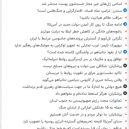
اسامی ژل‌های غیر مجاز شستشوی پوست منتشر شد
سندرز: ترامپ نماد فساد، اقتدارگرایی و جنگ‌طلبی است!
مراقب علائم هپاتیت باشید!
ادامه جنگ تا روی کار آمدن دولت جدید در آمریکا!
باغچه‌های خانگی در کاهش خطر ابتلا به دیابت موثرند
نگرانی تل‌آویو از گسترش پرونده‌های جاسوسی مرتبط با ایران
نیویورک تایمز: غرب تمایلی به تجهیز اوکراین به موشک‌های رهگیر ندارد
آیا از نفوذ نتانیاهو در واشنگتن کاسته شده است؟
توافق پرو و مکزیک بر سر ازسرگیری روابط دیپلماتیک
پزشکیان: شکافی بین دولت و نیروهای مسلح نیست
تاکید نخست‌وزیر عراق بر تقویت روابط با عربستان
وقتی رسانه عبری از کابوس بنیامین نتانیاهو می‌گوید
هیچ دولتی به اندازۀ ما در جهت سیاست‌های رهبری قدم برنداشت
پزشکیان: هرگز استعفا نداده‌ام و نخواهم داد
تجاوزات مجدد رژیم صهیونیستی به جنوب لبنان
حمله به ۱۵ نفتکش‌ اماراتی از ابتدای جنگ
پزشکیان: ما نوکر مردم و در خدمت آنان هستیم
سنای آمریکا لایحه تحریم‌های گسترده انرژی روسیه را تصویب کرد
عراقچی: زمان آن فرا رسیده است که به خود متکی باشیم