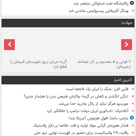
پالایشگاه نفت اسلواکی منفجر شد
وینگر آفریقایی پرسپولیس ماندنی شد
حوادث
۶ فوتی و ۵ مصدوم بر اثر تصادف
گربه جریان برق شهرستان فریمان را
رگ
زنجیره‌ای
قطع کرد
آخرین اخبار
فارن افرز: جنگ با ایران یک فاجعه است
تنگی انگشتر و کفش در گرما؛ واکنش طبیعی بدن یا هشدار جدی؟
مورینیو هرگز نباید از رئال مادرید جدا می‌شد
آتلانتیک: تاب‌آوری ایران دولت ترامپ را غافلگیر کرد
ترامپ باعث افول هژمونی آمریکا شد!
فشار هم‌زمان گرانی مواد اولیه و افت تقاضا بر بازار پلاستیک
رقابت ۲۸ والیبالیست برای حضور در فهرست نهایی تیم ملی