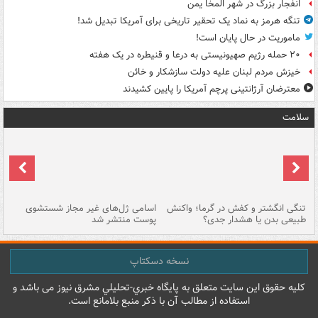
انفجار بزرگ در شهر المخا یمن
تنگه هرمز به نماد یک تحقیر تاریخی برای آمریکا تبدیل شد!
ماموریت در حال پایان است!
۲۰ حمله رژیم صهیونیستی به درعا و قنیطره در یک هفته
خیزش مردم لبنان علیه دولت سازشکار و خائن
معترضان آرژانتینی پرچم آمریکا را پایین کشیدند
سلامت
تنگی انگشتر و کفش در گرما؛ واکنش
اسامی ژل‌های غیر مجاز شستشوی
مر
طبیعی بدن یا هشدار جدی؟
پوست منتشر شد
نسخه دسکتاپ
کليه حقوق اين سايت متعلق به پایگاه خبري-تحليلي مشرق نيوز می باشد و
استفاده از مطالب آن با ذکر منبع بلامانع است.