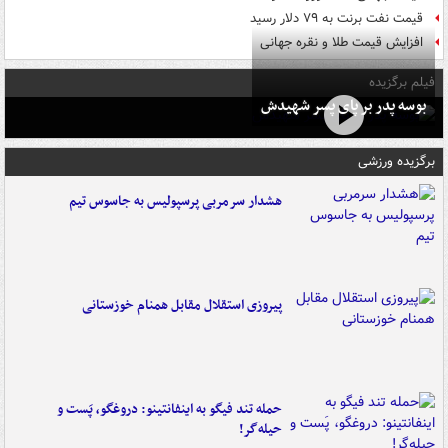
قیمت نفت برنت به ۷۹ دلار رسید
افزایش قیمت طلا و نقره جهانی
فیلم برگزیده
بوسه‌ پدر بر پای پسر شهیدش
برگزیده ورزشی
هشدار سرمربی پرسپولیس به جاسوس تیم
پیروزی استقلال مقابل همنام خوزستانی
حمله تند فیگو به اینفانتینو: دروغگو، پَست‌ و
حیله‌گر!