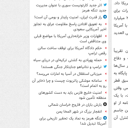
یکا داد.
اثر جدید کارتونیست سوری با عنوان مدیریت
امارات برای
جدید تنگه هرمز
راز قدرت ایران، امنیت پایدار و بومی آن است!
پرداخت ۱.۴ تریلیون دلار به آمریکا در قالب سرمایه‌گذاری ده ساله بود. قطر نیز ۲۴۳.۵ میلیارد
به تعویق افتادن پاسخ مقاومت عراق به تجاوز
ا آمریکا
اخیر آمریکایی سعودی
هوائی العدید
اظهارات وزیر خزانه‌داری آمریکا با مواضع قبلی
وی متناقض است
حکم دادگاه آمریکا برای توقف ساخت سالن
تقریباً
رقص ترامپ
و دفاع
حمله پهپادی به کشتی ترکیه‌ای در دریای سیاه
 سال‌ها
ترامپ و نتانیاهو جنایتکار جنگی هستند!
ایگاه به
میزبانی استقلال در آسیا به امارات می‌رسد؟
سبق قطر
سامانه موشکی پاتریوت چیست و چرا ذخایر آن
رو به اتمام است؟
۱ هواپیما داشت: «پس وقتی
امنیت خلیج فارس باید به دست کشورهای
، با یک
منطقه تأمین شود
مه از او
بارش باران در فاروج خراسان شمالی
بن جاسم
انفجار بزرگ در شهر المخا یمن
نترل آن
تنگه هرمز به نماد یک تحقیر تاریخی برای
آمریکا تبدیل شد!