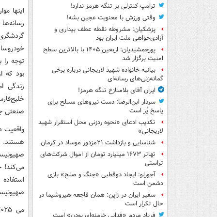
ترامپ کنترلی بر تنگه هرمز ندارد!
اینها موا
وقتی ورزش با معنویت عجین بشه!
رسانه‌ها 
پزشکیان: مشروطه نقطه عطف بیداری و
گردشگری
آزادی‌خواهی ملت ایران بود
خودروساز
پورجمشیدیان: اربعین ۱۴۰۵ با بالاترین سطح
امنیت برگزار شد
توجه را 
بیانیه خانواده شهید لاریجانی درباره برخی
بود که ا
گمانه‌زنی‌های رسانه‌ای
زندگی ام
ایران آقای بلامنازع تنگه هرمز!
خلیج‌فار
سردار ابن‌الرضا: دست نیروهای مسلح برای
صنعتی جه
پاسخ پُر است
تکذیب ادعای «نحوه ردزنی محل استقرار شهید
لاریجانی»
هستند. 
شناسایی و بازداشت ۲۱مزدور موساد در کرمان
صهیونیستی
تهاتر ۱۶۷۳ میلیارد تومان از اموال شرکت‌های
تراستی
می‌کند! 
آجورلو: ایجاد دوقطبی «جنگ و صلح‌» بازی
استفاده ن
دشمن است
صهیونیستی
سفیر ایران در ژاپن: همان فاجعه هیروشیما در
حال تکرار است
فریاد مردم «فدایی خامنه‌ای بودن» است