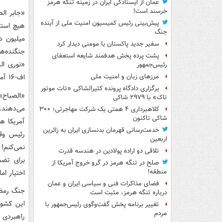
عمان از ایستادگی ایران در زمینه تنگه هرمز
خرسند است!
پیش‌بینی رئیس کمیسیون امنیت ملی از آینده
هیچ استفا
جنگ
میلیون د
سفیر جدید پاکستان با مومنی دیدار کرد
جنگنده‌ه
پشت پرده پخش هدفمند شایعه استعفای
«نوری ال
رئیس‌جمهور
اف-۱۶ آمریکا برای عراق نباشد.
مرزهای زبان و امنیت ملی
برگزاری دادگاه پرونده کثیرالشاکی «تات موتور
«الصباح»
تاک» با ۲۹۷۹ شاکی
می‌دهند.
کلاهبرداری ۴ همتی یک شرکت مهاجرتی؛ ۳۰۰
شاکی تاکنون
خدمت‌رسانی قهرمان بدنسازی ایران به زائرین
رئیس وقت
اربعین
نمی‌کنم! 
تلاقی دو اراده پولادین در هندسه قدرت
برای تضم
صلح در تنگه هرمز در گرو خروج آمریکا از
منطقه!
اختیار اما
فضای مذاکرات فنی و سیاسی ایران و عمان
جنگ رمضا
درباره تنگه هرمز، مثبت است
این کشور
تغییر برنامه پخش گفت‌وگوی رئیس‌جمهور با
مردم
راهبردی 