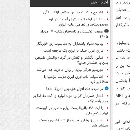
ند و با
آخرین اخبار
 تعطیلی
تشریح جزئیات صدور احکام بازنشستگی
 به نظر
هشدار ارشدترین ژنرال آمریکا درباره
أثیرگذار
محدودیت‌های نظامی علیه ایران
صفحه نخست روزنامه‌های شنبه ۱۷ مرداد
۱۴۰۵
بیولوژی
بیانیه سپاه پاسداران به مناسبت روز خبرنگار
سی به [عکس‌برداری] MRI نیاز نداشته باشد.
فارن افرز: جنگ با ایران یک فاجعه است
جه شدیم
تنگی انگشتر و کفش در گرما؛ واکنش طبیعی
بدن یا هشدار جدی؟
 این را
مورینیو هرگز نباید از رئال مادرید جدا می‌شد
ان بابت
آتلانتیک: تاب‌آوری ایران دولت ترامپ را
 یادشان
غافلگیر کرد
‌سازی تنها با
ترامپ باعث افول هژمونی آمریکا شد!
هلیوم مایع در دمای بسیار پایین کار می‌کنند. اختلال در تأمین هلیوم می‌تواند دستگاه‌های MRI
فشار هم‌زمان گرانی مواد اولیه و افت تقاضا بر
بازار پلاستیک
رفته در
رقابت ۲۸ والیبالیست برای حضور در فهرست
نهایی تیم ملی
اسامی ژل‌های غیر مجاز شستشوی پوست
ه رایانه‌ای نیز
منتشر شد
ه‌داشتن