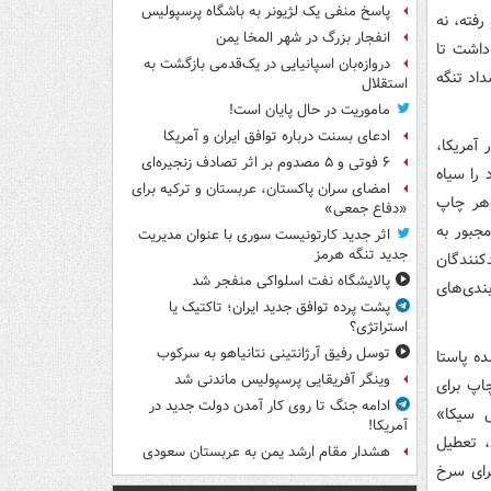
پاسخ منفی یک لژیونر به باشگاه پرسپولیس
رفته، نه
انفجار بزرگ در شهر المخا یمن
لو برای افزایش فروش که تنها چاره‌ای بود که شرکت «کالبی» (Calbee) داشت تا
دروازه‌بان اسپانیایی در یک‌قدمی بازگشت به
داد تنگه
استقلال
ماموریت در حال پایان است!
ادعای بسنت درباره توافق ایران و آمریکا
 آمریکا،
۶ فوتی و ۵ مصدوم بر اثر تصادف زنجیره‌ای
یش، بسته‌بندی ۱۴ محصول خود را سیاه
امضای سران پاکستان، عربستان و ترکیه برای
Nap) که در تولید جوهر چاپ
«دفاع جمعی»
جبور به
اثر جدید کارتونیست سوری با عنوان مدیریت
جدید تنگه هرمز
ن تولیدکنندگان
پالایشگاه نفت اسلواکی منفجر شد
ندی‌های
پشت پرده توافق جدید ایران؛ تاکتیک یا
استراتژی؟
توسل رفیق آرژانتینی نتانیاهو به سرکوب
 شناخته شده پاستا
وینگر آفریقایی پرسپولیس ماندنی شد
اپ برای
ادامه جنگ تا روی کار آمدن دولت جدید در
ی سیکا»
آمریکا!
Wa) را تولید می‌کرد، تعطیل
هشدار مقام ارشد یمن به عربستان سعودی
رای سرخ