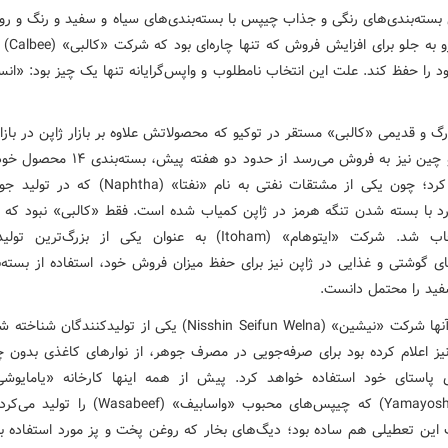
بسته‌بندی‌های رنگی و جذاب چیپس با بسته‌بندی‌های سیاه و سفید و رنگ و رو 
تغییری رو به ج
را حفظ کند. علت این انتخاب نامطلوب و واپس‌گرایانه تنها یک چیز بود: «انس
 و قدیمی «کالبی» مستقر در توکیو که محصولاتش علاوه ‌بر بازار ژاپن در بازار
استرالیا و چین نیز به فروش می‌رسد از حدود دو هفته پ
و سفید کرد؛ چون یکی از مشتقات نفتی به نام «نفتا» (htha
ارد با بسته شدن تنگه هرمز در ژاپن کمیاب شده است. فقط «کالبی» نبود که م
این انتخاب شد. شرکت «ایتوهام» (Itoham) به عنوان یکی از بزرگ‌تری
های گوشتی و غذایی در ژاپن نیز برای حفظ میزان فروش خود، استفاده از بسته‌ب
فید را محتمل دانست.
پیش از آنها شرکت «نیشین» (Nisshin Seifun Welna) یکی از تولیدکنندگان
نیز اعلام کرده بود برای صرفه‌جویی در مصرف جوهر، از نوارهای کاغذی بدون چ
ی پاستای خود استفاده خواهد کرد. پیش از همه اینها کارخانه «یامایوش
(Yamayoshi Seika) که چیپس‌های محبوب «واسابیف» (sabeef
این تعطیلی هم ساده بود؛ دیگ‌های بخار که روغن پخت و پز مورد استفاده ب