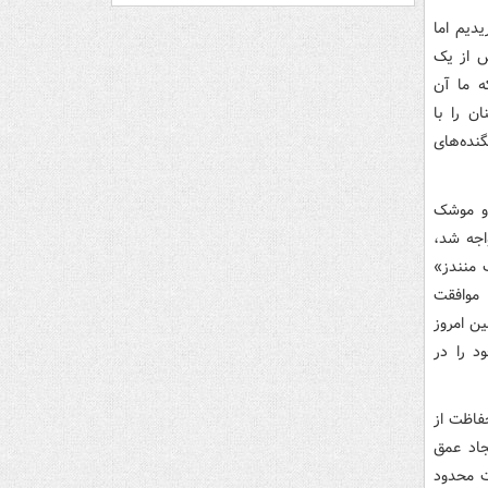
ی اف-۱۸ را از آمریکا خریدیم اما
یش از یک
ه ما آن
ن را با
نده‌های
 و موشک
اجه شد،
ریافت جنگنده‌های اف-۱۶ شد؛ «باب منندز»
 موافقت
ین امروز
د را در
فاظت از
جاد عمق
ت محدود