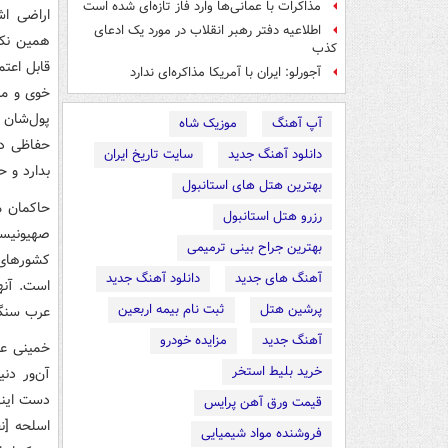
مذاکرات با عمانی‌ها وارد فاز تازه‌ای شده است
اطلاعیه دفتر رهبر انقلاب در مورد یک ادعای
همین نکت
کذب
قابل اعتم
آجورلو: ایران با آمریکا مذاکره‌ای ندارد
خوی و منا
پول‌شان 
آپ آهنگ
موزیک شاه
حفاظی در
دانلود آهنگ جدید
سایت تاریخ ایران
بدارد و ح
بهترین هتل های استانبول
حاکمان م
رزرو هتل استانبول
صهیونیست
بهترین جراح بینی ترمیمی
کشورهای 
آهنگ های جدید
دانلود آهنگ جدید
است. آنها
پرشین هتل
ثبت نام بیمه اربعین
عرب سنگی
آهنگ جدید
مزایده خودرو
خمینی عزی
خرید بلیط استخر
آن‌ور دن
دست اینها
قیمت ورق آهن پرایس
اسلحه [ن
فروشنده مواد شیمیایی