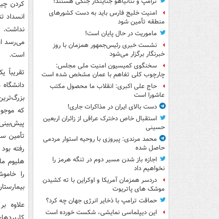
ترامپ و نتانیاهو جنایتکار جنگی هستند!
کردن چیپ
امنیت خلیج فارس باید به دست کشورهای
انسداد ت
منطقه تأمین شود
نداشت. ت
ماموریت در حال پایان است!
می‌رسد ام
نشست خبری رئیس‌جمهور همزمان با روز
است.
خبرنگار برگزار می‌شود
سخنگوی کمیسیون امنیت ملی مجلس:
تقریباً 
چارچوب کلی تفاهم با عمان مشخص شده است
حاج علی اکبری: انقلاب ما محصول مکتب
عاشورا است
بزرگ‌تری
دست بالای ایران در مذاکرات جاری!
که موجود
استقبال خاص دخترک عراقی از زائران اربعین
پیش‌بینی
حسینی
تأمین سا
محمد مرندی: پیروزی با روحیه استوار مردمی
حاصل شده
اجازه باز شدن مسیر دوم در تنگه هرمز را
نخواهیم داد
را خاموش
دردسر همزمان آمریکا و اوکراین با ته کشیدن
بیمارستان
موشک های پاتریوت
حماقت ترامپ با ذخایر انرژی جهان چه کرد؟
این دیپلماسی نمایشی، شکست خورده است
کاربردها