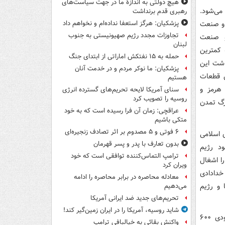
هیچ دولتی به اندازۀ ما در جهت سیاست‌های
 می‌شود.
رهبری قدم برنداشت
ی و صنعت
پزشکیان: هرگز استعفا نداده‌ام و نخواهم داد
تجاوزات مجدد رژیم صهیونیستی به جنوب
و صنعت
لبنان
 کمترین
حمله به ۱۵ نفتکش‌ اماراتی از ابتدای جنگ
اشت این
پزشکیان: ما نوکر مردم و در خدمت آنان
ن قطعات
هستیم
 هرمز و
سنای آمریکا لایحه تحریم‌های گسترده انرژی
روسیه را تصویب کرد
رگ تمدن
عراقچی: زمان آن فرا رسیده است که به خود
متکی باشیم
۶ فوتی و ۵ مصدوم بر اثر تصادف زنجیره‌ای
های اسلامی
بدون تعارف با پدر و پسر قهرمان
د رژیم
ترامپ التماس‌کننده توافقی است که خود
را اشغال
ویران کرد
خدادادی
معادله محاصره در برابر محاصره را ادامه
ا و رژیم
می‌دهیم
تحریم‌های جدید ضد ایرانی آمریکا
شاید روسیه، آمریکا را در ایران زمین‌گیر کند!
می ۲۰۲۵ (اردیبهشت ۱۴۰۴) طی سفر سه روزه ترامپ به غرب‌آسیا، عربستان سعودی ۶۰۰
واکنش بقائی به خیالبافی ترامپ