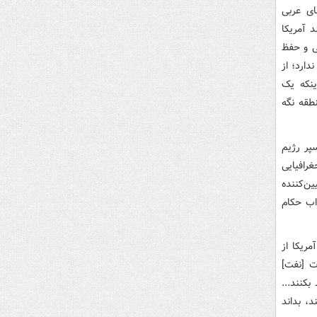
 هشدار به کشورهای عربی
 آمریکا
تی و حفظ
دارد؛ از
ینکه یک
طقه نگه
پر رژیم
افیایی‌
ن‌کننده
واب حکام
مریکا از
ت [نفت]
بکنند...
، بداند