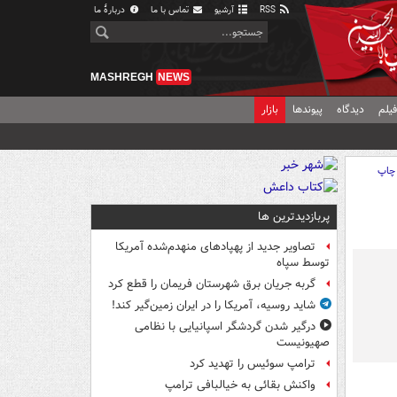
RSS
آرشیو
تماس با ما
دربارهٔ ما
MASHREGH
NEWS
یلم
دیدگاه
پیوندها
بازار
چاپ
پربازدیدترین ها
تصاویر جدید از پهپادهای منهدم‌شده آمریکا
توسط سپاه
گربه جریان برق شهرستان فریمان را قطع کرد
شاید روسیه، آمریکا را در ایران زمین‌گیر کند!
درگیر شدن گردشگر اسپانیایی با نظامی
صهیونیست
ترامپ سوئیس را تهدید کرد
واکنش بقائی به خیالبافی ترامپ