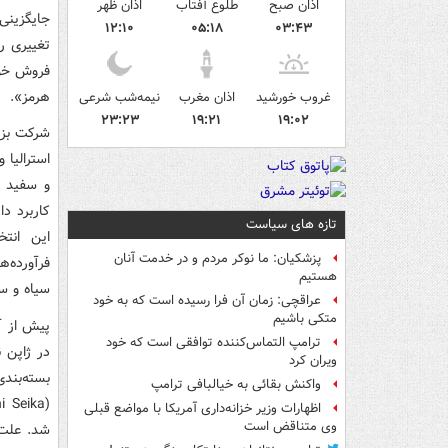
اذان صبح
طلوع آفتاب
اذان ظهر
جایگزینی 
۱۲:۱۰
۰۵:۱۸
۰۳:۴۳
فروش خود 
هرمز».
غروب خورشید
اذان مغرب
نیمه‌شب شرعی
۲۳:۲۳
۱۹:۲۱
۱۹:۰۲
شرکت بزرگ
کاربرد د
تازه های سیاست
پزشکیان: ما نوکر مردم و در خدمت آنان
فرآورده‌
هستیم
سیاه و س
عراقچی: زمان آن فرا رسیده است که به خود
متکی باشیم
ترامپ التماس‌کننده توافقی است که خود
در ژاپن 
ویران کرد
بسته‌بند
واکنش بقائی به خیالبافی ترامپ
اظهارات وزیر خزانه‌داری آمریکا با مواضع قبلی
وی متناقض است
شد. علت 