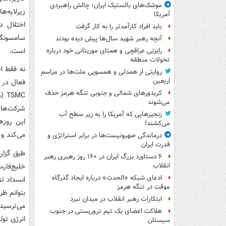
موشک‌های بالستیک ایران؛ چالش راهبردی
زیرلایه‌ه
آمریکا
باید افراد کارآمدتر را به کار گرفت
آنچه رهبر شهید سال‌ها پیش دیده بودند
است.
رایزنی عراقچی و همتای موریتانی خود درباره
تحولات منطقه
روایتی از همدلی و همسویی ملت‌ها در مراسم
اربعین
فعال در ح
کریدورهای شمالی و جنوبی تنگه هرمز حذف
SMC
می‌شوند
زنجیرهایی که آمریکا را به زیر سطح آب
می‌کشند!
می‌کند و
درماندگی صهیونیست‌ها در برابر استراتژی و
قدرت ایران
۶ دستاورد بزرگ ایران در ۱۶۰ روز رهبری رهبر
انقلاب
ادعای شبکه «الحدث» درباره ایجاد گذرگاه
انسداد تن
موقت در تنگه هرمز
ابتکارات رهبر انقلاب در میدان نبرد
هلاکت اعضای یک تیم تروریستی در جنوب
انرژی تول
سیستان