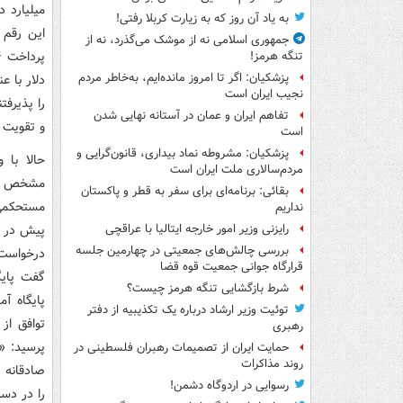
میلیارد د
به یاد آن روز که به زیارت کربلا رفتی!
جمهوری اسلامی نه از موشک می‌گذرد، نه از
تنگه هرمز!
پزشکیان: اگر تا امروز مانده‌ایم، به‌خاطر مردم
دلار با ع
نجیب ایران است
تفاهم ایران و عمان در آستانه نهایی شدن
و تقویت 
است
پزشکیان: مشروطه نماد بیداری، قانون‌گرایی و
حالا با 
مردم‌سالاری ملت ایران است
مشخص شد
بقائی: برنامه‌ای برای سفر به قطر و پاکستان
مستحکمی 
نداریم
پیش در یک
رایزنی وزیر امور خارجه ایتالیا با عراقچی
بررسی چالش‌های جمعیتی در چهارمین جلسه
درخواست 
قرارگاه جوانی جمعیت قوه قضا
شرط بازگشایی تنگه هرمز چیست؟
پایگاه آ
توئیت وزیر ارشاد درباره یک تکذیبیه از دفتر
توافق از 
رهبری
پرسید: «
حمایت ایران از تصمیمات رهبران فلسطینی در
روند مذاکرات
صادقانه 
رسوایی در اردوگاه دشمن!
را در دس