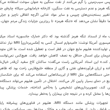
س سیب‌زمینی را گرم می‌کنند از نفت سنگین به عنوان سوخت استفاده می‌کرد
نگه هرمز و عدم دسترسی به نفت سنگین، کارخانه «یامایوشی سیکا» چاره‌ای جز
غییر بسته‌بندی‌های چیپس و سایر مواد غذایی اگرچه اتفاقی ناچیز و جزئی
ا دقیقاً نشان می‌دهد که «تنگه هرمز» تا ریزترین جزئیات زندگی مردم جهان، ت
یک ماه از انسداد تنگه هرمز گذشته بود که دکتر «مارک جانسون» استاد میکرو
دانشگاه میسوری آمریکا نوشت: «امیدوارم امسال ک
ن تولیدکننده هلیوم مایع جهان در قطر است و تعطیل شده است. ما الان متو
ی‌مان برای امسال حداقل به نصف کاهش خواهد یافت. هیچ‌کس نمی‌توانست
 کند.» این استاد آمریکایی راست می‌گفت؛ ساکنان کاخ سفید آن‌قدر خیال‌ش
ده و ارزان فرآورده‌های نفتی و گازی از منطقه خلیج‌فارس راحت بود که ظاهراً
رفته بود حتی دستگاه‌هایی مثل MRI از ابررساناهایی استفاده می‌کند که برای خنک
 کند، تصویربرداری‌های تشخیصی را به‌تأخیر انداخته، خدمات پزشکی پیش
‌ها را مختل کرده و در نتیجه جان بیماران را به‌خطر بیندازد.
علاوه‌ بر تجهیزات پزشکی مانند دستگاه MRI، هلیوم در فناوری‌های پیشرفت
ی فراوانی دارد. از هلیوم برای چاپ و حکاکی مدارها روی سیلیکون، خنک نگ