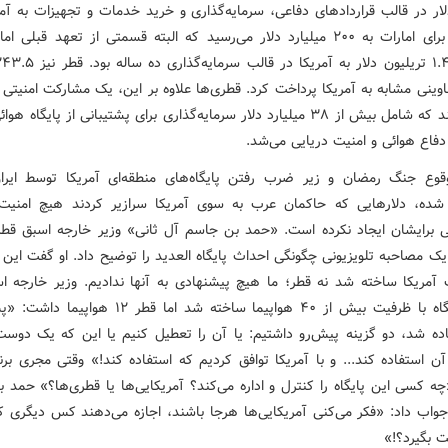
لار در قالب قراردادهای دفاعی، سرمایه‌گذاری و خرید خدمات و تجهیزات به آمر
این رقم برای امارات به ۲۰۰ میلیارد دلار می‌رسید که البته قسمتی از تعهد قبلی 
ناوینی مشابه به آمریکا پرداخت کرد. قطری‌ها علاوه ‌بر این، یک مشارکت امنیتی ب
را پذیرفتند که شامل بیش از ۳۸ میلیارد دلار سرمایه‌گذاری برای پشتیبانی از پایگاه 
دفاع هوائی و امنیت دریایی می‌شد.
وقوع جنگ رمضان و زیر ضرب رفتن پایگاه‌های منطقه‌ای آمریکا توسط ایران 
ه، دلارهایی که حاکمان عرب به سوی آمریکا سرازیر کردند هیچ امنیت 
برایشان ایجاد نکرده است. «حمد بن جاسم آل ثانی» وزیر خارجه اسبق قطر
 مصاحبه تلویزیونی چگونگی احداث پایگاه العدید را توضیح داد. او گفت این پ
آمریکا ساخته شد نه قطر؛ ما هیچ پیشنهادی به آنها ندادیم. وزیر خارجه ا
گفت پایگاه با ظرفیت بیش از ۴۰ هواپیما ساخته شد اما قطر ۲
ماده شد، دو گزینه پیش‌رو داشتیم: یا آن را تعطیل کنیم یا این که یک دوست
آن استفاده کند... و با آمریکا توافق کردیم که استفاده کند!» وقتی مجری برنا
چه کسی این پایگاه را کنترل و اداره می‌کند؟ آمریکایی‌ها یا قطری‌ها؟» حمد 
جواب داد: «فکر می‌کنی آمریکایی‌ها هرجا باشند، اجازه می‌دهند کس دیگری ک
ت بگیرد؟!»