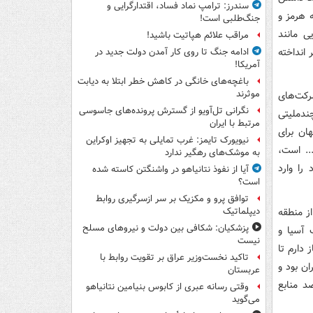
سندرز: ترامپ نماد فساد، اقتدارگرایی و
ه هرمز و
جنگ‌طلبی است!
ز طبیعی مایع(LNG)، شرکت‌هایی مانند
مراقب علائم هپاتیت باشید!
سر انداخته
ادامه جنگ تا روی کار آمدن دولت جدید در
آمریکا!
باغچه‌های خانگی در کاهش خطر ابتلا به دیابت
موثرند
ز خلیج‌فارس نیز شرکت‌های
نگرانی تل‌آویو از گسترش پرونده‌های جاسوسی
چندملیتی
مرتبط با ایران
هان برای
نیویورک تایمز: غرب تمایلی به تجهیز اوکراین
Nvi)، ای‌ام‌دی(AMD)، اپل(Apple)، کوالکام(Qualcomm) و... است،
به موشک‌های رهگیر ندارد
منابع انرژی خود را وارد
آیا از نفوذ نتانیاهو در واشنگتن کاسته شده
است؟
توافق پرو و مکزیک بر سر ازسرگیری روابط
ز خود را از منطقه
دیپلماتیک
پزشکیان: شکافی بین دولت و نیروهای مسلح
جنگ در غرب آسیا و
نیست
 دارم تا
تاکید نخست‌وزیر عراق بر تقویت روابط با
هم.» آنچه مدیرعامل TSMC از آن نگران بود و
عربستان
رار دارد چون با انسداد تنگه هرمز دست‌کم ۴۰ درصد منابع
وقتی رسانه عبری از کابوس بنیامین نتانیاهو
می‌گوید