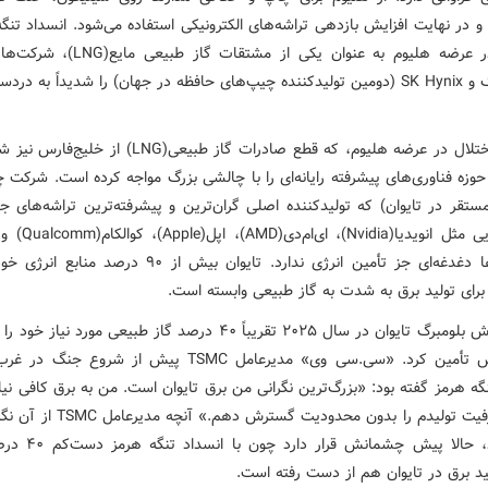
ا و در نهایت افزایش بازدهی تراشه‌های الکترونیکی استفاده می‌شود. انسداد تنگ
اختلال در عرضه هلیوم به عنوان یکی از مشتقات گا
سامسونگ و SK Hynix (دومین تولیدکننده چیپ‌های حافظه در جهان) را شدیداً به درد
نه فقط اختلال در عرضه هلیوم، که قطع صادرات گاز طبیعی(LNG) ا
وزه فناوری‌های پیشرفته رایانه‌ای را با چالشی بزرگ مواجه کرده است. شرکت 
T (مستقر در تایوان) که تولیدکننده اصلی گران‌ترین و پیشرفته‌ترین تراشه‌های ج
شرکت‌هایی مثل انویدیا(dia
این روزها دغدغه‌ای جز تأمین انرژی ندارد. تایوان بیش از ۹۰ درصد 
 برای تولید برق به شدت به گاز طبیعی وابسته است.
طبق گزارش بلومبرگ تایوان در سال ۲۰۲۵ تقریباً ۴۰ درصد گاز طبیعی مورد نیا
خلیج‌فارس تأمین کرد. «سی‌.سی وی» مدیرعامل TSMC پیش از شروع 
گه هرمز گفته بود: «بزرگ‌ترین نگرانی من برق تایوان است. من به برق کافی نیاز
بتوانم ظرفیت تولیدم را بدون محدودیت گسترش د
می‌ترسید، حالا پیش چشمانش ق
ید برق در تایوان هم از دست رفته است.