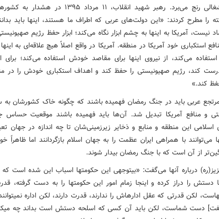
اراضی اشغالی رنج می‌برد. رهبر شهید انقلاب، ۱۱ مرداد ۱۳۹۵ در
ه را مطرح کردند: «این دولت‌های عربی که اطراف ما هستند، اینها باید بدانند
اد نیست، آمریکا به اینها به چشم ابزار نگاه می‌کند؛ ابزار حفظ رژیم صهیونیس
فع استکباری خود آمریکا در منطقه. آمریکا در واقع اصلاً هیچ علاقه‌ای به اینها ن
استفاده می‌کند، از نیروی اینها برای مقاصد خودش استفاده می‌کند؛ برای ا
ست کند، رژیم صهیونیستی را حفظ کند و اهداف استکباری خودش را در من
فظ کند.»
رتجع عربی باید در جنگ رمضان فهمیده باشند که چگونه خاک کشورشان به س
ی و منافع آمریکا تبدیل شد. آن‌ها باید فهمیده باشند موقعیت حساس جغر
اسلامی این منطقه و منابع و ذخایر زیرزمینی‌شان تا چه اندازه در جهان تعیی
 می‌توانند با همراهی ایران عظمت را به جهان اسلام بازگردانند اما ظاهراً خ
ن‌تر از آن است که با جنگ رمضان بیدار شوند.
ز(ره) درباره آنها می‌گفت: «بی‏توجهی این حکومت‏ها اسباب این شده است که آ
یا دستش را دراز کرده و اینجا زمام امور این حکومت‏ها را به دست گرفته، قدر
ست، لکن قدرتی که عقل اداره‏اش را ندارند، قدرت دارند، لکن اداره نمی‏توانند 
فت] دست شماست، لکن باید آن کسی که اسلحه دستش است بداند چه می‏کند