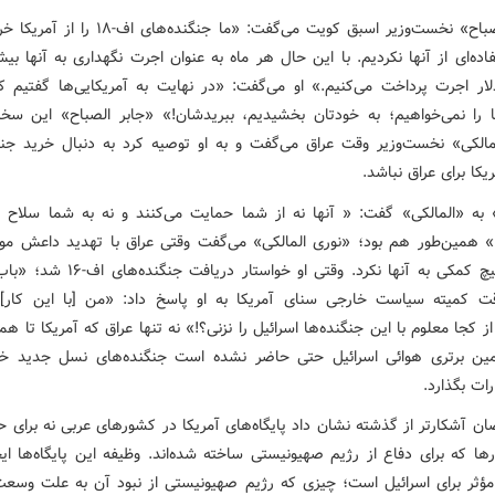
«جابر الصباح» نخست‌وزیر اسبق کویت می‌گفت: «ما جنگنده‌ها
ده‌ای از آنها نکردیم. با این حال هر ماه به عنوان اجرت نگهداری به آنها ب
لار اجرت پرداخت می‌کنیم.» او می‌گفت: «در نهایت به آمریکایی‌ها گفتیم ک
ا را نمی‌خواهیم؛ به خودتان بخشیدیم، ببریدشان!» «جابر الصباح» این سخنا
مالکی» نخست‌وزیر وقت عراق می‌گفت و به او توصیه کرد به دنبال خرید جنگ
 به «المالکی» گفت: « آنها نه از شما حمایت می‌کنند و نه به شما سلاح
» همین‌طور هم بود؛ «نوری المالکی» می‌گفت وقتی عراق با تهدید داعش مو
آمریکا هیچ کمکی به آنها نکرد. وقتی او خواستار د
 کمیته سیاست خارجی سنای آمریکا به او پاسخ داد: «من [با این کار]
از کجا معلوم با این جنگنده‌ها اسرائیل را نزنی؟!» نه تنها عراق که آمریکا تا هم
ین برتری هوائی اسرائیل حتی حاضر نشده است جنگنده‌های نسل جدید خو
رات بگذارد.
ن آشکارتر از گذشته نشان داد پایگاه‌های آمریکا در کشورهای عربی نه برای ح
ها که برای دفاع از رژیم صهیونیستی ساخته شده‌اند. وظیفه این پایگاه‌ها ای
مؤثر برای اسرائیل است؛ چیزی که رژیم صهیونیستی از نبود آن به علت وسع