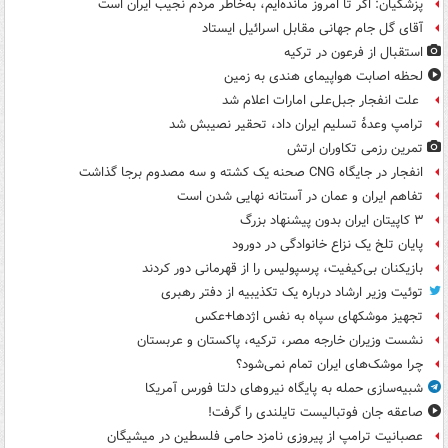
پزشکیان: اگر تا امروز مانده‌ایم، به‌خاطر مردم نجیب ایران است
آقای گل جام جهانی مقابل اسرائیل ایستاد
استقبال از فرعون در ترکیه
لحظه اصابت هواپیمای هندی به زمین
علت انفجار جبل‌علی امارات اعلام شد
ترامپ وعدۀ تسلیم ایران داد، تحقیر نصیبش شد
تمرین رزمی تکاوران ارتش
انفجار در جایگاه CNG صحنه یک کشته و سه مصدوم برجا گذاشت
تفاهم ایران و عمان در آستانه نهایی شدن است
۳ کاپیتان ایران بدون پیشنهاد بزرگ
پایان تلخ یک نزاع خانوادگی در دورود
بازیکنان بی‌کیفیت، پرسپولیس را از قهرمانی دور کردند
توئیت وزیر ارشاد درباره یک تکذیبیه از دفتر رهبری
تجهیز موشکهای سپاه به نفس اژدها+عکس
نشست وزیران خارجه مصر، ترکیه، پاکستان و عربستان
چرا موشک‌های ایران تمام نمی‌شود؟
شبیه‌سازی حمله به پایگاه نیروهای دلتا فورس آمریکا
صاعقه جان فوتبالیست تایلندی را گرفت!
عصبانیت ترامپ از پیروزی نامزد حامی فلسطین در میشیگان