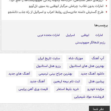
آژیرهای خطر اشتباهی؛ حزب‌الله چگونه زندگی صهیونیست‌ها را فلج کرد؟
امارات بدون نقاب؛ چرخش مرگبار ابوظبی به سوی تل‌آویو
طرح گسترش دامنه عادی‌سازی روابط اعراب و اسرائیل از راه جذب دانشجو
برچسب‌ها
امارات
ابوظبی
اسراییل
امارات متحده عربی
رژیم اشغالگر صهیونیستی
آپ آهنگ
موزیک شاه
سایت تاریخ ایران
بهترین هتل های استانبول
رزرو هتل استانبول
دانلود آهنگ جدید
بهترین جراح بینی ترمیمی
آهنگ های جدید
پرشین هتل
ثبت نام بیمه اربعین
آهنگ جدید
مزایده خودرو
خرید بلیط استخر
قیمت ورق آهن پرایس
فروشنده مواد شیمیایی
نظر شما