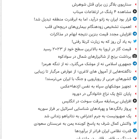
سناریوی بلاگر زن برای قتل شوهرش
مشاهده ۴ پلنگ در ارتفاعات میناب
قرار بود ایران به زانو درآید، اما به ابرقدرت منطقه تبدیل شد!
اهمیت تشخیص زودهنگام بیماری‌های دریچه‌ای قلب
افزایش مجدد قیمت بنزین نتیجه ابهام در مذاکرات
به یاد آن روز که به زیارت کربلا رفتی!
قیمت گاز در اروپا به بالاترین سطح خود از ۲۰۲۳ رسید
برداشت برنج از شالیزارهای شمال در سوادکوه
جمهوری اسلامی نه از موشک می‌گذرد، نه از تنگه هرمز!
ناگفته‌هایی از آمپول های لاغری؛ از عوارض مرگبار تا زیبایی
کشورهای عربی از رویارویی و جنگ با ایران می‌ترسند!
تجهیز موشکهای سپاه به نفس اژدها+عکس
پایان تلخ یک نزاع خانوادگی در دورود
افزایش بی‌سابقه سرقت سوخت در انگلیس
پرواز بالگردها و پهپادهای شناسایی اسرائیل بر فراز سوریه
یک صهیونیست به جرم اعتراض به نتانیاهو زندانی شد
واکنش کمال شرف به پاسخ کوبنده یمن به عربستان سعودی
قدرت نظامی ایران فراتر از برآوردها
دستگیری قاضی قلابی در مازندران