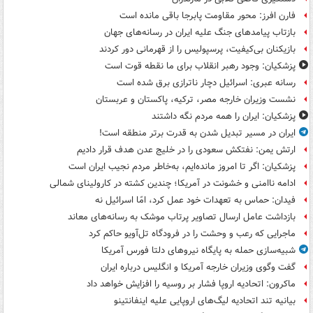
فارن افرز: محور مقاومت پابرجا باقی مانده است
بازتاب پیامدهای جنگ علیه ایران در رسانه‌های جهان
بازیکنان بی‌کیفیت، پرسپولیس را از قهرمانی دور کردند
پزشکیان: وجود رهبر انقلاب برای ما نقطه قوت است
رسانه عبری: اسرائیل دچار ناترازی برق شده است
نشست وزیران خارجه مصر، ترکیه، پاکستان و عربستان
پزشکیان: ایران را همه مردم نگه داشتند
ایران در مسیر تبدیل شدن به قدرت برتر منطقه است!
ارتش یمن: نفتکش سعودی را در خلیج عدن هدف قرار دادیم
پزشکیان: اگر تا امروز مانده‌ایم، به‌خاطر مردم نجیب ایران است
ادامه ناامنی و خشونت در آمریکا؛ چندین کشته در کارولینای شمالی
فیدان: حماس به تعهدات خود عمل کرد، امّا اسرائیل نه
بازداشت عامل ارسال تصاویر پرتاب موشک به رسانه‌های معاند
ماجرایی که رعب و وحشت را در فرودگاه تل‌آویو حاکم کرد
شبیه‌سازی حمله به پایگاه نیروهای دلتا فورس آمریکا
گفت وگوی وزیران خارجه آمریکا و انگلیس درباره ایران
ماکرون: اتحادیه اروپا فشار بر روسیه را افزایش خواهد داد
بیانیه تند اتحادیه لیگ‌های اروپایی علیه اینفانتینو