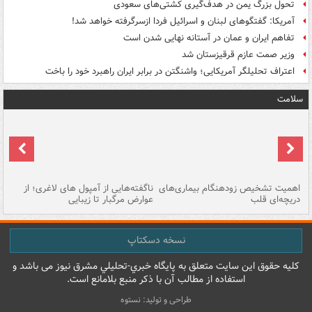
تحول بزرگ یمن در هدف‌گیری کشتی‌های سعودی
آمریکا: گفتگوهای لبنان و اسرائیل فردا ازسرگرفته خواهد شد!
تفاهم ایران و عمان در آستانه نهایی شدن است
وزیر صمت عازم قرقیزستان شد
اعتراف تحلیلگر آمریکایی؛ واشنگتن در برابر ایران راهبرد خود را باخت
سلامت
اهمیت تشخیص زودهنگام بیماری‌های
ناگفته‌هایی از آمپول های لاغری؛ از
دریچه‌ای قلب
عوارض مرگبار تا زیبایی
تا
نسخه دسکتاپ
کليه حقوق اين سايت متعلق به پایگاه خبري-تحليلي مشرق نيوز می باشد و
استفاده از مطالب آن با ذکر منبع بلامانع است.
طراحی و تولید: نستوه