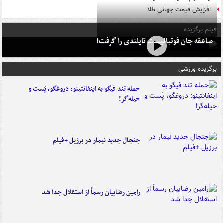
افزایش قیمت جهانی طلا
فیلم برگزیده
صاعقه جان فوتبالیست تایلندی را گرفت!
برگزیده ورزشی
حمله تند فیگو به اینفانتینو: دروغگو، پَست‌ و
حیله‌گر!
جنجال جدید نیمار در برزیل +فیلم
رامین رضاییان رسماً از استقلال جدا شد