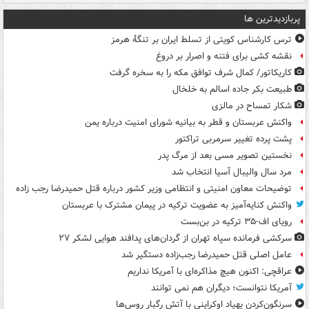
پربازدیدترین ها
ترس کارشناس کویتی از تسلط ایران بر تنگۀ هرمز
نقشه کشی برای فتنه و اصرار بر دروغ
کاریکاتور/ کمال شرف توافق مکه را به سخره گرفت
طبیعت بکر جاده اسالم به خلخال
شکار تمساح در مالزی
واکنش عربستان و قطر به بیانیه شورای امنیت درباره یمن
پشت پرده تغییر سرمربی تراکتور
نخستین تصویر مسی بعد از مرگ پدر
مرد سال والیبال آسیا انتخاب شد
توضیحات معاون امنیتی و انتظامی وزیر کشور درباره قتل حمیدرضا رجب زاده
واکنش کنایه‌آمیز به عضویت ترکیه در پیمان مشترک با عربستان
رویای اف-۳۵ ترکیه در بن‌بست
سرکشی فرمانده سپاه تهران از گردان‌های پدافند هوایی لشکر ۲۷
عامل اصلی قتل حمیدرضا رجب‌زاده دستگیر شد
عراقچی: اکنون هیچ مذاکره‌ای با آمریکا نداریم
آمریکا نتوانست؛ دیگران هم نمی توانند
سرنگون‌کردن پهپاد اوکراینی با آتش رگبار روس‌ها