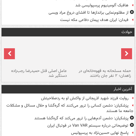
هافبک آلومینیوم پرسپولیسی شد
از مظلوم‌نمایی براندازها تا افشای دروغ مراد ویسی
فیدان: ایران هدف پیمان دفاعی مکه نیست
حوادث
حمله مسلحانه به قهوه‌خانه‌ای در
عامل اصلی قتل حمیدرضا رجب‌زاده
گر
زاهدان؛ ۲ نفر جان باختند
دستگیر شد
نا
آخرین اخبار
روایت فرزند شهید لاریجانی از واکنش او به ردصلاحیتش
پزشکیان: دشمن کسانی را ترور می‌کنند که گره‌گشا و حلال مسائل و مشکلات
جامعه ما هستند
پزشکیان: دشمن آدم‌هایی را ترور می‌کند که گره‌گشا هستند
توضیحاتی درباره سیستم Van VAR در فوتبال ایران
پاسخ نهایی حسین‌نژاد به پرسپولیس