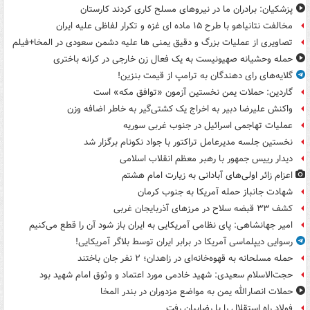
پزشکیان: برادران ما در نیروهای مسلح کاری کردند کارستان
مخالفت نتانیاهو با طرح ۱۵ ماده ای غزه و تکرار لفاظی علیه ایران
تصاویری از عملیات بزرگ و دقیق یمنی ها علیه دشمن سعودی در المخا+فیلم
حمله وحشیانه صهیونیست به یک فعال زن خارجی در کرانه باختری
گلایه‌های رای دهندگان به ترامپ از قیمت بنزین!
گاردین: حملات یمن نخستین آزمون «توافق مکه» است
واکنش علیرضا دبیر به اخراج یک کشتی‌گیر به خاطر اضافه وزن
عملیات تهاجمی اسرائیل در جنوب غربی سوریه
نخستین جلسه مدیرعامل تراکتور با جواد نکونام برگزار شد
دیدار رییس جمهور با رهبر معظم انقلاب اسلامی
اعزام زائر اولی‌های آبادانی به زیارت امام هشتم
شهادت جانباز حمله آمریکا به جنوب کرمان
کشف ۳۳ قبضه سلاح در مرزهای آذربایجان غربی
امیر جهانشاهی: پای نظامی آمریکایی به ایران باز شود آن را قطع می‌کنیم
رسوایی دیپلماسی آمریکا در برابر ایران توسط بلاگر آمریکایی!
حمله مسلحانه به قهوه‌خانه‌ای در زاهدان؛ ۲ نفر جان باختند
حجت‌الاسلام سعیدی: شهید خادمی مورد اعتماد و وثوق امام شهید بود
حملات انصارالله یمن به مواضع مزدوران در بندر المخا
فولاد راه استقلال را با رضاییان رفت