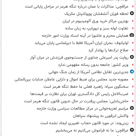
عراقچی: مذاکرات با عمان درباره تنگه هرمز در مراحل پایانی است
لحظه فوران آتشفشان پوپوکتپتل مکزیک
بهترین مراکز خرید ورق آلومینیوم در ایران
تفاوت لوله سبز و نیوپایپ به زبان ساده
همایش محرم و عاشورا در آینه اسناد وزارت امور خارجه
اولیانوف: بحران ایران-آمریکا فقط با دیپلماسی پایان می‌یابد
صلاح ترک‌ها را پولدار کرد
روایت پدر امیرعلی جداوی از جست‌وجوی فرزندش در میان آوار
وزیر کشور: جامعه بدون رسانه مفهومی ندارد
جدی‌ترین تقابل نظامی آمریکا از زمان جنگ جهانی
مصوبه جدید مجلس برای ضبط اموال و دارایی عاملان جنایات بین‌المللی
سخنگوی سپاه: راهبرد فعلی ما حفظ تنگه هرمز است
ضرب‌الاجل رئیس کل دادگستری تهران برای نظارت بر قیمت‌ها
حاجی‌بابایی: مجلس پرقدرت در حال تدوین قانون تنگه هرمز است
مراسم تعزیه‌خوانی در مرکز مطالعات سیاسی وزارت خارجه
واکنش ابرقویی به پیشنهاد سپاهان
زینی‌وند: در مورد قانون حجاب تغییری ایجاد نشده است
عراقچی: ما نه فراموش می‌کنیم نه می‌بخشیم