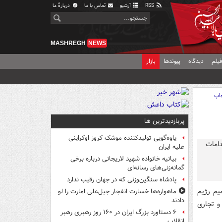
RSS
آرشیو
تماس با ما
دربارهٔ ما
MASHREGH
NEWS
یلم
دیدگاه
پیوندها
بازار
اپ
پربازدیدترین ها
یاوه‌گویی تولیدکننده موشک کروز اوکراینی
علیه ایران
بیانیه خانواده شهید لاریجانی درباره برخی
گمانه‌زنی‌های رسانه‌ای
پادشاه سنگین‌وزنی که در جهان رقیب ندارد
یم رژیم
ماهواره‌ها خسارت انفجار جبل‌علی امارت را لو
دادند
و تجاری
۶ دستاورد بزرگ ایران در ۱۶۰ روز رهبری رهبر
انقلاب