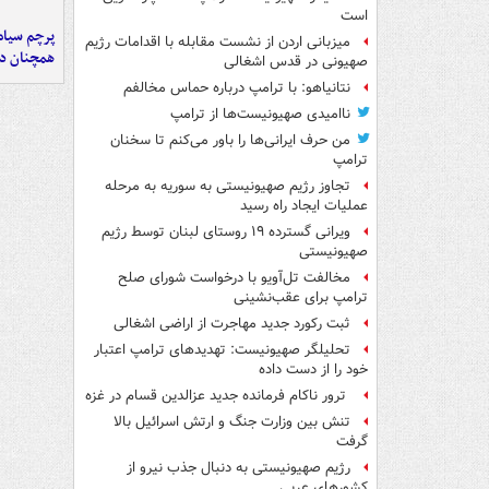
است
پرچم سیاه
میزبانی اردن از نشست مقابله با اقدامات رژیم
همچنان در
صهیونی در قدس اشغالی
نتانیاهو: با ترامپ درباره حماس مخالفم
ناامیدی صهیونیست‌ها از ترامپ
من حرف ایرانی‌ها را باور می‌کنم تا سخنان
ترامپ
تجاوز رژیم صهیونیستی به سوریه به مرحله
عملیات ایجاد راه رسید
ویرانی گسترده ۱۹ روستای لبنان توسط رژیم
صهیونیستی
مخالفت تل‌آویو با درخواست شورای صلح
ترامپ برای عقب‌نشینی
ثبت رکورد جدید مهاجرت از اراضی اشغالی
تحلیلگر صهیونیست: تهدیدهای ترامپ اعتبار
خود را از دست داده
ترور ناکام فرمانده جدید عزالدین قسام در غزه
تنش بین وزارت جنگ و ارتش اسرائیل بالا
گرفت
رژیم صهیونیستی به دنبال جذب نیرو از
کشورهای عربی