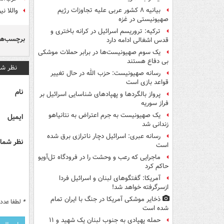
بیانیه ۸ کشور عربی علیه تجاوزات رژیم
واللا ن
صهیونیستی در غزه
ترکیه: تروریسم اسرائیل در کرانه باختری و
برچسب‌ها
قدس اشغالی ادامه دارد
یک‌ سوم صهیونیست‌ها در برابر حملات موشکی
بی دفاع هستند
نظر شم
رسانه صهیونیست: حزب الله در حال تغییر
قواعد بازی است
نام
پرواز بالگردها و پهپادهای شناسایی اسرائیل بر
فراز سوریه
یک صهیونیست به جرم اعتراض به نتانیاهو
ایمیل
زندانی شد
رسانه عبری: اسرائیل دچار ناترازی برق شده
نظر شما 
است
ماجرایی که رعب و وحشت را در فرودگاه تل‌آویو
حاکم کرد
آمریکا: گفتگوهای لبنان و اسرائیل فردا
ازسرگرفته خواهد شد!
ذخایر موشکی آمریکا در جنگ با ایران تمام
*
لطفا عدد م
شده است
حمله پهپادی به جنوب لبنان یک شهید و ۱۱