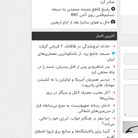
صادر کرد
پاسخ قاطع ملیحه محمدی به نسخه
تسلیم‌طلبی روی آنتن BBC
حال و هوای سامرا بعد از ایام اربعین
آخرین اخبار
حادثه غرق‌شدگی در طاقانک ۲ قربانی گرفت
مسجد جامع یزد، از باشکوه‌ترین معماری‌های
ایران
پدر شاهرودی پس از قتل پسرش، جسد را در
چاه مخفی کرد
دردسر همزمان آمریکا و اوکراین با ته کشیدن
موشک های پاتریوت
آثار مخرب مصرف الکل و سیگار در بروز
بیماری‌ها
اذعان رسانه صهیونیست به موج بی‌سابقه فرار
از سرزمین‌های اشغالی
چرا مغز در هنگام خواب، انرژی خود را خالی
می‌کند؟
گرما برای پالایشگاه‌ها و منابع برق اروپا اضطرار
آفرید