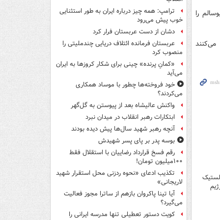
ترامپ: همه چیز درباره ایران به طور استثنایی
سالم را
خوب پیش می‌رود
دشان از دست عربستان فرار کرد
می‌کنند
عربستان فرمانده ائتلاف دریایی چندملیتی را
منصوب کرد
«کمانِ پرنده» چینی برای شکار کروزها به ایران
می‌آید
خود فروخته‌ها چطور با موساد همکاری
می‌کردند؟
واکنش عالیشاه بعد از پیوستن به گل‌گهر
ابتکارات رهبر انقلاب در میدان نبرد
آنچه رهبر شهید سال‌ها پیش دیده بودند
بوسه‌ پدر بر پای پسر شهیدش
رقم فسخ قرارداد رضاییان با استقلال فقط
۱۰۰میلیون تومان!
تکذیب ادعای «نحوه ردزنی محل استقرار شهید
لستیک
لاریجانی»
ژیم
آیا تینا پاکروان بازهم از ساترا مجوز فعالیت
می‌گیرد؟
کویت دستور تعطیلی تنها مدرسه ایرانی را