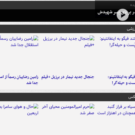
ده
در بر پای پسر شهیدش
رزشی
یگو به اینفانتینو:
جنجال جدید نیمار در برزیل +فیلم
رامین رضاییان رسماً از اس
ست‌ و حیله‌گر!
جدا شد
عکس