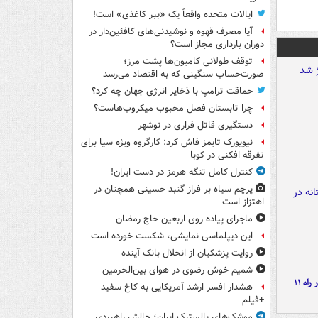
ایالات متحده واقعاً یک «ببر کاغذی» است!
آیا مصرف قهوه و نوشیدنی‌های کافئین‌دار در
دوران بارداری مجاز است؟
توقف طولانی کامیون‌ها پشت مرز؛
صورت‌حساب سنگینی که به اقتصاد می‌رسد
حماقت ترامپ با ذخایر انرژی جهان چه کرد؟
چرا تابستان فصل محبوب میکروب‌هاست؟
دستگیری قاتل فراری در نوشهر
نیویورک تایمز فاش کرد: کارگروه ویژه سیا برای
تفرقه افکنی در کوبا
کنترل کامل تنگه هرمز در دست ایران!
پرچم سیاه بر فراز گنبد حسینی همچنان در
اهتزاز است
ماجرای پیاده روی اربعین حاج رمضان
این دیپلماسی نمایشی، شکست خورده است
روایت پزشکیان از انحلال بانک آینده
شمیم خوش رضوی در هوای بین‌الحرمین
موج بارش‌های تابستانه در راه ۱۱
هشدار افسر ارشد آمریکایی به کاخ سفید
+فیلم
موشک‌های بالستیک ایران؛ چالش راهبردی