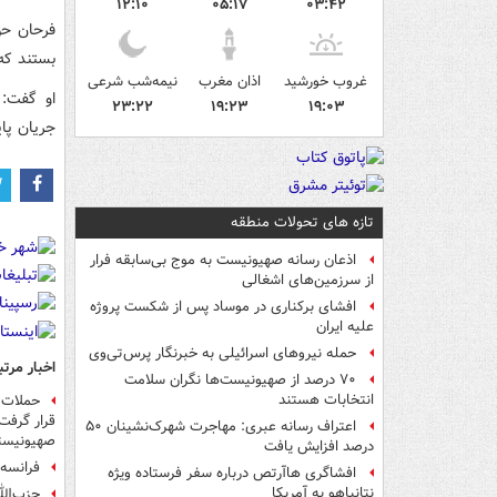
۱۲:۱۰
۰۵:۱۷
۰۳:۴۲
فرحان حق
بستند که در ۲ هفته گذشته تنها گذرگاه عملیاتی برای ور
غروب خورشید
اذان مغرب
نیمه‌شب شرعی
او گفت: 
۲۳:۲۲
۱۹:۲۳
۱۹:۰۳
جریان پای
تازه های تحولات منطقه
اذعان رسانه صهیونیست به موج بی‌سابقه فرار
از سرزمین‌های اشغالی
افشای برکناری در موساد پس از شکست پروژه
علیه ایران
حمله نیروهای اسرائیلی به خبرنگار پرس‌تی‌وی
اخبار مرتب
۷۰ درصد از صهیونیست‌ها نگران سلامت
انتخابات هستند
حملات 
قرار گرفت
اعتراف رسانه عبری: مهاجرت شهرک‌نشینان ۵۰
صهیونیستی
درصد افزایش یافت
فرانسه 
افشاگری هاآرتص درباره سفر فرستاده ویژه
نتانیاهو به آمریکا
حزب‌الل