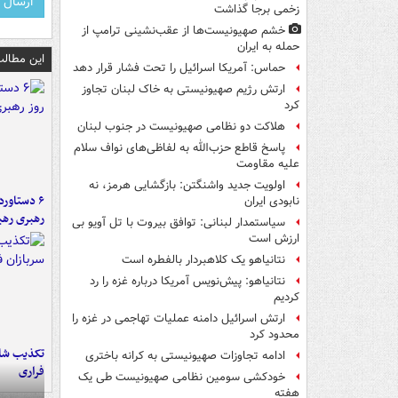
زخمی برجا گذاشت
خشم صهیونیست‌ها از عقب‌نشینی ترامپ از
حمله به ایران
این مطالب
حماس: آمریکا اسرائیل را تحت فشار قرار دهد
ارتش رژیم صهیونیستی به خاک لبنان تجاوز
کرد
هلاکت دو نظامی صهیونیست در جنوب لبنان
پاسخ قاطع حزب‌الله به لفاظی‌های نواف سلام
علیه مقاومت
اولویت جدید واشنگتن: بازگشایی هرمز، نه
نابودی ایران
رهبری رهب
سیاستمدار لبنانی: توافق بیروت با تل آویو بی
ارزش است
نتانیاهو یک کلاهبردار بالفطره است
نتانیاهو: پیش‌نویس آمریکا درباره غزه را رد
کردیم
ارتش اسرائیل دامنه عملیات تهاجمی در غزه را
محدود کرد
تکذیب شای
ادامه تجاوزات صهیونیستی به کرانه باختری
فراری
خودکشی سومین نظامی صهیونیست طی یک
هفته