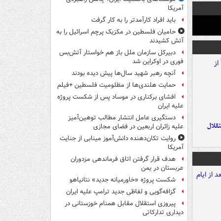
آمریکا
باید افراد کارآمدتر را به کار گرفت
حامیان فلسطین در مکزیک پرچم اسرائیل را به
آتش کشیدند
دبیرکل سازمان ملل باز هم خواستار آتش‌بس
فوری در اوکراین شد
آنچه رهبر شهید سال‌ها پیش دیده بودند
حمایت هلندی‌ها از مظلومیت فلسطین +فیلم
افشای برکناری در موساد پس از شکست پروژه
علیه ایران
دستگیری عامل انتشار مطالب توهین‌آمیز
تقلال
علیه زائران اربعین در فضای مجازی
روایت تکان‌دهنده دانش‌آموز مینابی از جنایت
آمریکا
هدف قرار گرفتن اتاق‌ فرماندهی مزدوران
عربستان در یمن
شکست پروژه «خاورمیانه جدید» نتانیاهو
گزافه‌گویی و لفاظی جدید ترامپ علیه ایران
پیروزی استقلال مقابل همنام خوزستانی در
دیداری تدارکاتی