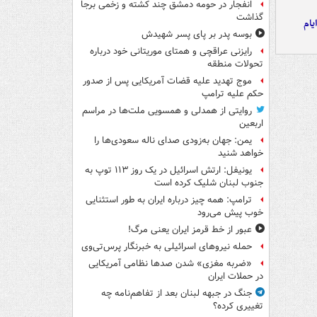
انفجار در حومه دمشق چند کشته و زخمی برجا
گذاشت
یام
بوسه‌ پدر بر پای پسر شهیدش
رایزنی عراقچی و همتای موریتانی خود درباره
تحولات منطقه
موج تهدید علیه قضات آمریکایی پس از صدور
حکم علیه ترامپ
روایتی از همدلی و همسویی ملت‌ها در مراسم
اربعین
یمن: جهان به‌زودی صدای ناله سعودی‌ها را
خواهد شنید
یونیفل: ارتش اسرائیل در یک روز ۱۱۳ توپ به
جنوب لبنان شلیک کرده است
ترامپ: همه چیز درباره ایران به طور استثنایی
خوب پیش می‌رود
عبور از خط قرمز ایران یعنی مرگ!
حمله نیروهای اسرائیلی به خبرنگار پرس‌تی‌وی
«ضربه مغزی» شدن صدها نظامی آمریکایی
در حملات ایران
جنگ در جبهه لبنان بعد از تفاهم‌نامه چه
تغییری کرده؟