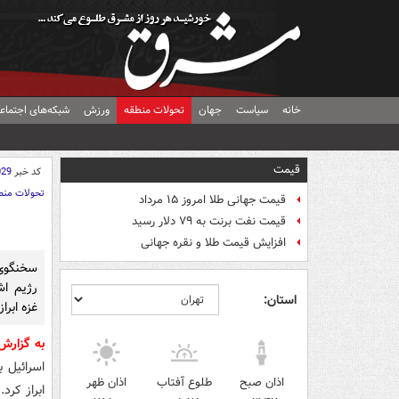
خانه
سیاست
جهان
تحولات منطقه
ورزش
شبکه‌های اجتماع
قیمت
کد خبر
029
تحولات منط
قیمت جهانی طلا امروز ۱۵ مرداد
قیمت نفت برنت به ۷۹ دلار رسید
افزایش قیمت طلا و نقره جهانی
سخنگوی
رژیم اش
استان:
غزه ابراز
به گزارش
اسرائیل 
اذان صبح
طلوع آفتاب
اذان ظهر
ابراز کرد.