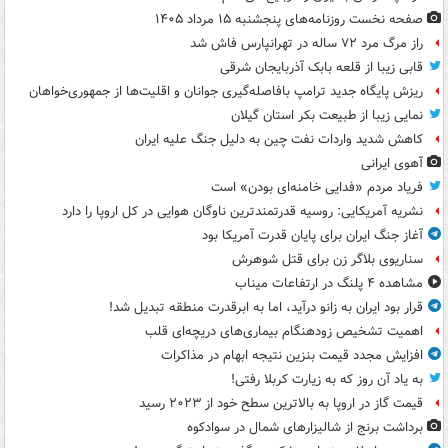
صفحه نخست روزنامه‌های پنجشنبه ۱۵ مرداد ۱۴۰۵
راز مرگ مرد ۷۲ ساله در تهرانپارس فاش شد
قابی زیبا از قلعه بابک آذربایجان شرقی
ریزش پایگاه جدید ترامپ بافاصله‌گیری جوانان و اقلیت‌ها از جمهوری‌خواهان
نمایی زیبا از طبیعت بکر استان گیلان
کاهش شدید واردات نفت چین به دلیل جنگ علیه ایران
آهوی ایرانی
فریاد مردم «فدایی خامنه‌ای بودن» است
نشریه آمریکایی: روسیه قدرتمندترین ناوگان هوایی در کل اروپا را دارد
آغاز جنگ ایران برای پایان قدرت آمریکا بود
سناریوی بلاگر زن برای قتل شوهرش
مشاهده ۴ پلنگ در ارتفاعات میناب
قرار بود ایران به زانو درآید، اما به ابرقدرت منطقه تبدیل شد!
اهمیت تشخیص زودهنگام بیماری‌های دریچه‌ای قلب
افزایش مجدد قیمت بنزین نتیجه ابهام در مذاکرات
به یاد آن روز که به زیارت کربلا رفتی!
قیمت گاز در اروپا به بالاترین سطح خود از ۲۰۲۳ رسید
برداشت برنج از شالیزارهای شمال در سوادکوه