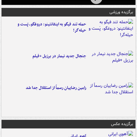
برگزیده ورزشی
حمله تند فیگو به اینفانتینو: دروغگو، پَست‌ و
حیله‌گر!
جنجال جدید نیمار در برزیل +فیلم
رامین رضاییان رسماً از استقلال جدا شد
برگزیده عکس
آهوی ایرانی