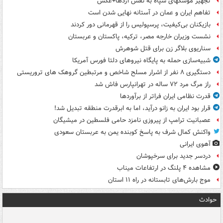
تجهیز موشکهای سپاه به نفس اژدها+عکس
تفاهم ایران و عمان در آستانه نهایی شدن است
بازیکنان بی‌کیفیت، پرسپولیس را از قهرمانی دور کردند
نشست وزیران خارجه مصر، ترکیه، پاکستان و عربستان
سناریوی بلاگر زن برای قتل شوهرش
شبیه‌سازی حمله به پایگاه نیروهای دلتا فورس آمریکا
دستگیری ۸ نفر از اشرار مسلح شاخص و مرتبطین گروهک های تروریستی
راز مرگ مرد ۷۲ ساله در تهرانپارس فاش شد
قدرت نظامی ایران فراتر از برآوردها
قرار بود ایران به زانو درآید، اما به ابرقدرت منطقه تبدیل شد!
عصبانیت ترامپ از پیروزی نامزد حامی فلسطین در میشیگان
واکنش کمال شرف به پاسخ کوبنده یمن به عربستان سعودی
آهوی ایرانی
دردسر جدید برای سرخپوشان
مشاهده ۴ پلنگ در ارتفاعات میناب
موج بارش‌های تابستانه در راه ۱۱ استان
حوادث