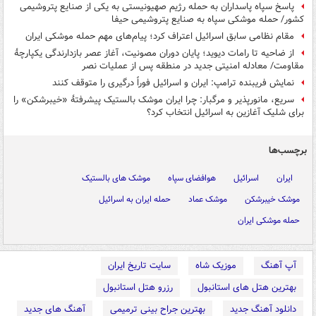
پاسخ سپاه پاسداران به حمله رژیم صهیونیستی به یکی از صنایع پتروشیمی
کشور/ حمله موشکی سپاه به صنایع پتروشیمی حیفا
مقام نظامی سابق اسرائیل اعتراف کرد؛ پیام‌های مهم حمله موشکی ایران
از ضاحیه تا رامات دیوید؛ پایان دوران مصونیت، آغاز عصر بازدارندگی یکپارچهٔ
مقاومت/ معادله امنیتی جدید در منطقه پس از عملیات نصر
نمایش فریبنده ترامپ: ایران و اسرائیل فوراً درگیری را متوقف کنند
سریع، مانورپذیر و مرگبار: چرا ایران موشک بالستیک پیشرفتهٔ «خیبرشکن» را
برای شلیک آغازین به اسرائیل انتخاب کرد؟
برچسب‌ها
ایران
اسرائیل
هوافضای سپاه
موشک های بالستیک
موشک خیبرشکن
موشک عماد
حمله ایران به اسرائیل
حمله موشکی ایران
آپ آهنگ
موزیک شاه
سایت تاریخ ایران
بهترین هتل های استانبول
رزرو هتل استانبول
دانلود آهنگ جدید
بهترین جراح بینی ترمیمی
آهنگ های جدید