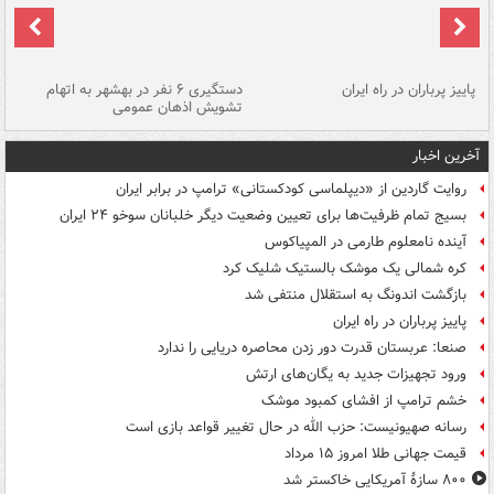
ن
پاییز پرباران در راه ایران
دستگیری ۶ نفر در بهشهر به اتهام
تشویش اذهان عمومی
اس
آخرین اخبار
روایت گاردین از «دیپلماسی کودکستانی» ترامپ در برابر ایران
بسیج تمام ظرفیت‌ها برای تعیین وضعیت دیگر خلبانان سوخو ۲۴ ایران
آینده نامعلوم طارمی در المپیاکوس
کره شمالی یک موشک بالستیک شلیک کرد
بازگشت اندونگ به استقلال منتفی شد
پاییز پرباران در راه ایران
صنعا: عربستان قدرت دور زدن محاصره دریایی را ندارد
ورود تجهیزات جدید به یگان‌های ارتش
خشم ترامپ از افشای کمبود موشک
رسانه صهیونیست: حزب الله در حال تغییر قواعد بازی است
قیمت جهانی طلا امروز ۱۵ مرداد
۸۰۰ سازۀ آمریکایی خاکستر شد