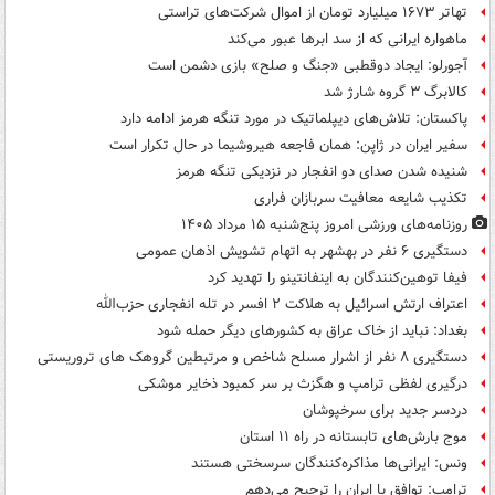
تهاتر ۱۶۷۳ میلیارد تومان از اموال شرکت‌های تراستی
ماهواره ایرانی که از سد ابرها عبور می‌کند
آجورلو: ایجاد دوقطبی «جنگ و صلح‌» بازی دشمن است
کالابرگ ۳ گروه شارژ شد
پاکستان: تلاش‌های دیپلماتیک در مورد تنگه هرمز ادامه دارد
سفیر ایران در ژاپن: همان فاجعه هیروشیما در حال تکرار است
شنیده شدن صدای دو انفجار در نزدیکی تنگه هرمز
تکذیب شایعه معافیت سربازان فراری
روزنامه‌های ورزشی امروز پنج‌شنبه ۱۵ مرداد ۱۴۰۵
دستگیری ۶ نفر در بهشهر به اتهام تشویش اذهان عمومی
فیفا توهین‌کنندگان به اینفانتینو را تهدید کرد
اعتراف ارتش اسرائیل به هلاکت ۲ افسر در تله انفجاری حزب‌الله
بغداد: نباید از خاک عراق به کشورهای دیگر حمله شود
دستگیری ۸ نفر از اشرار مسلح شاخص و مرتبطین گروهک های تروریستی
درگیری لفظی ترامپ و هگزث بر سر کمبود ذخایر موشکی
دردسر جدید برای سرخپوشان
موج بارش‌های تابستانه در راه ۱۱ استان
ونس: ایرانی‌ها مذاکره‌کنندگان سرسختی هستند
ترامپ: توافق با ایران را ترجیح می‌دهم