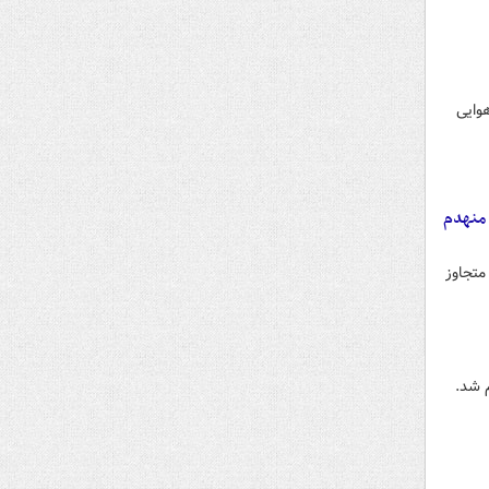
هوایی
 منهدم
متجاوز