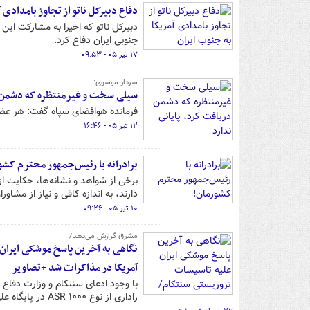
دفاع دبیرکل ناتو از تجاوز بامدادی 
دبیرکل ناتو که اخیرا به مشارکت این 
جنوبی ایران دفاع کرد.
۱۷ تیر ۰۵ - ۰۹:۵۳
سردار موسوی:
سیلی سخت و غیرمنتظره که دشمن در
فرمانده هوافضای سپاه گفت: هر عض
۱۲ تیر ۰۵ - ۱۶:۴۶
برادرانه با رئیس‌جمهور محترم کشو
برخی از شواهد و نشانه‌ها، حکایت ا
دارند، به اندازه کافی و نیاز از مشا
۱۰ تیر ۰۵ - ۰۹:۲۶
مشرق گزارش می‌دهد/
نگاهی به آخرین پاسخ موشکی ایران
آمریکا در مذاکرات شد +تصاویر
با وجود ادعای سنتکام و وزارت دفاع
راداری از نوع ASR ۱۰۰۰ در پایگاه علی السالم کویت هدف قرار گرفته و منهدم شده است.