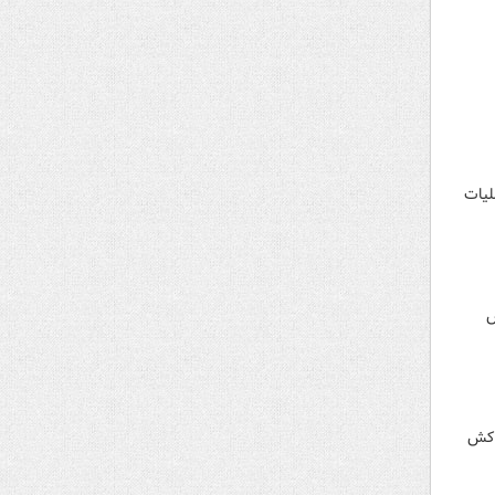
لیات
س
‌کش