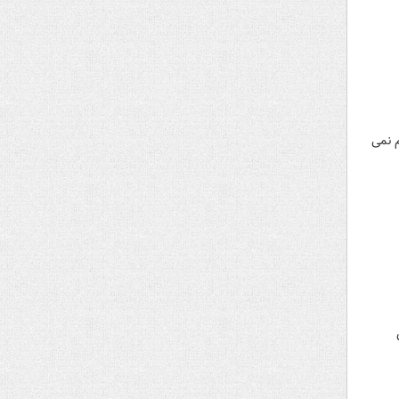
م نمی
وی