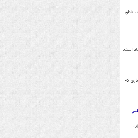
ه مناطق
ام است.
اری که
یم
نه