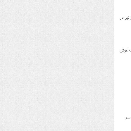
یز در
رف غرش
 سر