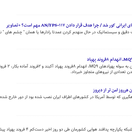
شد / چرا هدف قرار دادن AN/FPS-۱۱۷ مهم است؟ +تصاویر
ت دقیق و سیستماتیک در حال منهدم کردن عمدتا رادارها یا همان " چشم های " ن
سپاه در اطلاعیه ای از خسارت سنگین به سوله پ
 تعدادی از نیروهای متجاوز خبرداد.
رروز امن تر از دیروز
گیری که توسط آمریکا در کشورهای اطراف ایران نصب شده بود از دور خارج شده
در ادامه ناکامی‌های پهپادی آمریکا، شبکه یکپارچه پدافند هوایی کشورمان طی دو روز اخیر دس