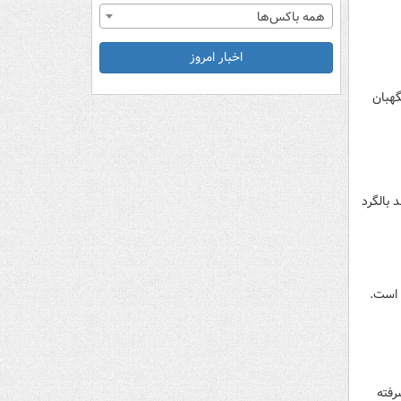
همه باکس‌ها
اخبار امروز
گهبان
هپادهای MQ۹، انهدام ۸فروند پهپاد آکبند و ۲فروند آماده بکار، ۲ فروند بالگرد
 است.
ت‌کم ۴ فروند پهپاد پیشرفته