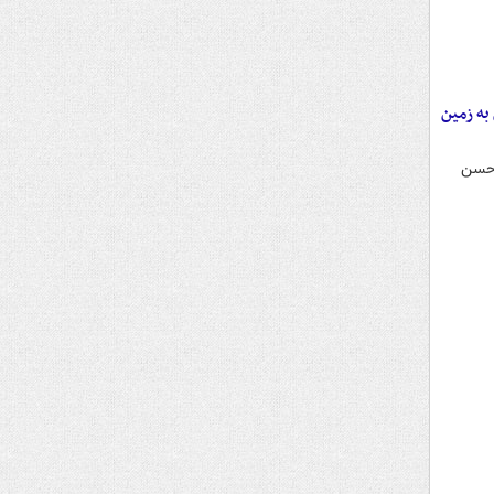
به زمین
 حسن