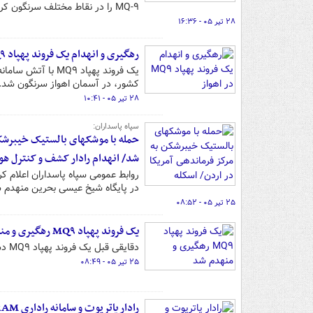
MQ-۹ را در نقاط مختلف سرنگون کرده است.
۲۸ تیر ۰۵ - ۱۶:۳۶
رهگیری و انهدام یک فروند پهپاد MQ۹ در اهواز
یک فروند پهپاد ۹
کشور، در آسمان اهواز سرنگون شد.
۲۸ تیر ۰۵ - ۱۰:۴۱
سپاه پاسداران:
حمله با موشکهای بالستیک خیبرشکن 
شد/ انهدام رادار کشف و کنترل هو
روابط عمومی سپاه پاسداران اعلام ک
در پایگاه شیخ عیسی بحرین منهدم 
۲۵ تیر ۰۵ - ۰۸:۵۲
یک فروند پهپاد MQ۹ رهگیری و منهدم شد
دقایقی قبل یک فروند پهپاد MQ۹ دشمن در آسمان اندیمشک توسط سامانه نوین پدافند هوایی هوافضای سپاه منهدم شد.
۲۵ تیر ۰۵ - ۰۸:۴۹
رادار پاتریوت و سامانه راداری C-RAM آمریکا منهدم شدند