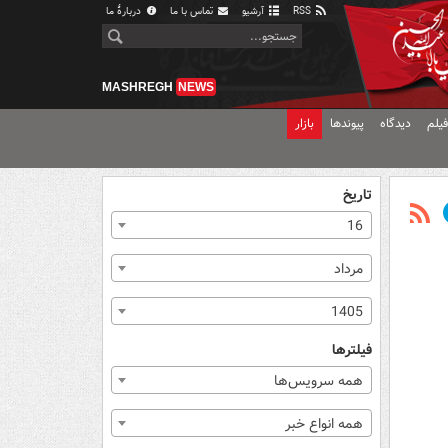
RSS
آرشیو
تماس با ما
دربارهٔ ما
MASHREGH
NEWS
یلم
دیدگاه
پیوندها
بازار
تاریخ
16
مرداد
1405
فیلترها
همه سرویس‌ها
همه انواع خبر