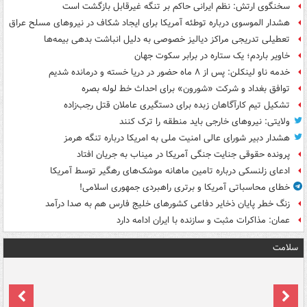
سخنگوی ارتش: نظم ایرانی حاکم بر تنگه غیرقابل بازگشت است
هشدار الموسوی درباره توطئه آمریکا برای ایجاد شکاف در نیروهای مسلح عراق
تعطیلی تدریجی مراکز دیالیز خصوصی به دلیل انباشت بدهی بیمه‌ها
خاویر باردم؛ یک ستاره در برابر سکوت جهان
خدمه ناو لینکلن: پس از ۸ ماه حضور در دریا خسته و درمانده‌ شدیم
توافق بغداد و شرکت «شورون» برای احداث خط لوله بصره
تشکیل تیم کارآگاهان زبده برای دستگیری عاملان قتل رجب‌زاده
ولایتی: نیروهای خارجی باید منطقه را ترک کنند
هشدار دبیر شورای عالی امنیت ملی به امریکا درباره تنگه هرمز
پرونده حقوقی جنایت جنگی آمریکا در میناب به جریان افتاد
ادعای زلنسکی درباره تامین ماهانه موشک‌های رهگیر توسط آمریکا
خطای محاسباتی آمریکا و برتری راهبردی جمهوری اسلامی!
زنگ خطر پایان ذخایر دفاعی کشورهای خلیج فارس هم به صدا درآمد
عمان: مذاکرات مثبت و سازنده با ایران ادامه دارد
سلامت