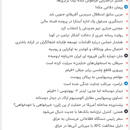
مسیر درآمدزایی فراموش شده لیگ برتری‌ها
پیمان دفاعی مکه!
مربی سابق استقلال سرمربی آفریقای جنوبی شد
دستگیری مسئول یک اداره آستارا در پرونده فساد مالی
مجتبی جباری تیم جدیدش را انتخاب کرد
روایت رسانه عبری از دخالت آشکار ترامپ در کوبا
هشدار حماس درباره اقدامات توسعه طلبانه اشغالگران در کرانه باختری
احتمال سفر ویتکاف و کوشنر به اوکراین و روسیه
جان دوباره نگین فیروزه ای ایران «دریاچه ارومیه»
سرطان به استخوان‌های «بایدن» سرایت کرده است
پیروزی قاطع چلسی برابر میلان +فیلم
مهاجم پرسپولیس به پیکان پیوست
ترامپ، مرتکب جنایت جنگی شده است
دیدار دوستانه اما جدی؛ اینتر ۲- یوونتوس ۱ +فیلم
تساوی پرسپولیس مقابل الومینیوم اراک در دیدار دوستانه
پشت‌پرده مداخله آمریکا در حمایت از یِن ژاپن؛ خیرخواهی یا خودخواهی؟
همتی: کنترل ترازنامه بانک‌ها با جدیت دنبال می‌شود
سفر رئیس دستگاه اطلاعاتی عربستان به عراق
دلیل مخالفت AFC با میزبانی آبی‌ها در عراق