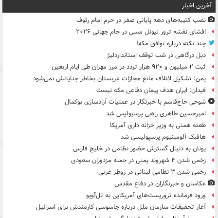
آخرین اخبار
نصب کتیبه‌های دهه پایانی صفر در حرم امام رئوف
افشای نقشه ترور لیونل مسی در جام جهانی ۲۰۲۶
چند نکته درباره توافق مکه!
دبل درگاهی در شب توقف استانداردلیژ
ثبت ۲ میلیون و ۹۲۰ هزار تردد در مرز مهران طی ایام اربعین
یمن: تشکیل ائتلاف مانع مجازات عربستان بخاطر جنایاتش نمی‌شود
فیدان: ایران هدف پیمان دفاعی مکه نیست
شوخی حاج‌قاسم با خبرنگار در عملیات آزادسازی بوکمال
امیرحسین طاهری راهی پرسپولیس شد
طعنه همتی به وزیر خزانه داری آمریکا
هافبک آلومینیوم پرسپولیسی شد
یونان به دنبال گسترش حضور نظامی در خلیج فارس
زخمی شدن ۴ شهروند یمنی در حمله مزدوران سعودی
زخمی شدن ۳ نظامی لبنانی در زوطر غربی
عکاسان و خبرنگاران در دفاع مقدس
ورود فرمانده تروریست‌های آمریکایی به تل‌آویو
آغاز تحقیقات سازمان ملل درباره جاسوسی کارمندش برای اسرائیل