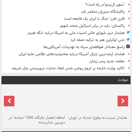
"سوپر ال‌نینو"در راه است؟
پالایشگاه سیزران منفجر شد
فارن افرز: جنگ با ایران یک فاجعه است
پاکستان: باید در برابر اسرائیل متحد شویم
هشدار دبیر شورای عالی امنیت ملی به امریکا درباره تنگه هرمز
حتی اوکراین هم به ترکیه حمله کرد
پاسخ معنادار هوافضای سپاه به تهدیدات آمریکایی‌ها
هشدار ارشدترین ژنرال آمریکا درباره محدودیت‌های نظامی علیه ایران
مقصد جدید پسر زیدان
تاکید وزارت خارجه بر لزوم روشن شدن ابعاد جنایت تروریستی مزار شریف
حوادث
ای
هشدار نسبت به وفوع تندباد در تهران
لحظه انفجار جایگاه CNG "صحنه" در
دس
دوربین مداربسته
ات