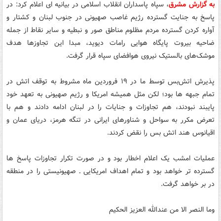
به گزارش مشرق
، سپاه پاسداران انقلاب اسلامی در بیانیه ای اعلام کرد: در
پاسخ به جنایت گسترده رژیم غاصب صهیونی در جنوب لبنان و کشتار و
آواره کردن گسترده مردم مظلوم مناطق صور و نبطیه و سایر نقاط از جمله
ضاحیه بیروت پایگاه هوایی رامات دیوید، مبدا این تجاوزها هدف
موشک‌های بالستیک نیروی هوافضای سپاه قرار گرفت.
پذیرش اتش‌بس توسط ما در ۱۹ فروردین ماه مشروط به توقف اتش در
تمام جبهه ها بود؛ لکن مثل همیشه امریکا و رژیم صهیونی به تعهد خود
پایبند نبودند، هم تجاوزات و جنایات را در لبنان ادامه دادند و هم با
تعرض مکرر به سواحل و شناورهای ایرانی در تنگه هرمز، دریای عمان و
اقیانوس هند اتش بس را نقض کردند.
عملیات امشب یک اعلام اخطار بود و در صورت تکرار تجاوزات پاسخ ها
گسترده تر خواهد بود و تمام اهداف امریکایی ـ صهیونیستی را در منطقه
در بر خواهد گرفت.
وما النصر الا من عندالله العزیز الحکیم