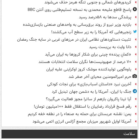
کریدورهای شمالی و جنوبی تنگه هرمز حذف می‌شوند
پاسخ قاطع ملیحه محمدی به نسخه تسلیم‌طلبی روی آنتن BBC
پرشدگی سدها به ۵۸درصد رسید
بازدید وزیر نیرو از روند برق‌رسانی به واحدهای صنعتی بازسازی‌شده
زنجیرهایی که آمریکا را به زیر سطح آب می‌کشند!
تثبیت دستاوردهای نظامی ایران در مرزهای غربی در سایه جنگ رمضان
دانا وایت به بن‌بست رسید
«کمانِ پرنده» چینی برای شکار کروزها به ایران می‌آید
۷۰ درصد از صهیونیست‌ها نگران سلامت انتخابات هستند
یاوه‌گویی تولیدکننده موشک کروز اوکراینی علیه ایران
حرم امیرالمومنین محیای آخر صفر شد
آخرین نبرد «داستان اسباب‌بازی» برای نجات کودکی
جنگ با ایران، آمریکا را به دشمن جهان تبدیل کرد
آیا تینا پاکروان بازهم از ساترا مجوز فعالیت می‌گیرد؟
رقم فسخ قرارداد رضاییان با استقلال فقط ۱۰۰میلیون تومان!
یمن: نقشه عربستان برای حمله به صنعاء را در نطفه خفه کردیم
آمریکا اوایل شهریور میزبان مجمع آژانس انرژی اتمی می‌شود
سلامت