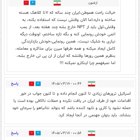
ارغنون
0
0
خیالت راحت هموطن،ایران چند ساله که ۷تا کلاهک هسته
ساخته و داره،اما الان وقتش نیست که استفاده بکنه، به
وقتش،اول باید از NPT خارج بشه چند هفته بعد، از بمب
اتمی خودش رونمایی کنه و بگه تازه ساختم، اونوقت دیگه
نیازی به شلیک نیست، همین رونمایی،خودش بازدارندگی
کامل ایجاد میکنه و همه طرفها میرن برای مذاکره و معامله،
بنظرم همین روزها وقتشه که ایران از ان پی تی خارج بشه،
اما نمیفهمم چرا اینکارو نمیکنه !!!
پاسخ
۰۰:۴۶ - ۱۴۰۵/۰۳/۱۸
0
3
اسرائیل ترورهای زیادی تا کنون انجام داده و تا کنون جواب در خور
اقدامات خود از طرف ایران در یافت نکرده و حملات ناکافی بوده است‌ یا
حمله نشود یا کاری و نابود کننده باشد که بتواند نتانیاهو را سرجای خود
بنشاند. باید بتوان جهنمی در آنجا ایجاد کرد.
پاسخ
۰۰:۵۶ - ۱۴۰۵/۰۳/۱۸
1
4