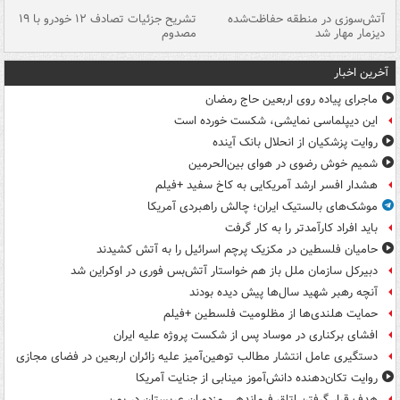
تصادف مرگبار در محور اهواز–شوش ۲
آتش‌سوزی در منطقه حفاظت‌شده
تشریح جزئیات تصادف ۱۲ خودرو با ۱۹
پا
دیزمار مهار شد
مصدوم
آخرین اخبار
ماجرای پیاده روی اربعین حاج رمضان
این دیپلماسی نمایشی، شکست خورده است
روایت پزشکیان از انحلال بانک آینده
شمیم خوش رضوی در هوای بین‌الحرمین
هشدار افسر ارشد آمریکایی به کاخ سفید +فیلم
موشک‌های بالستیک ایران؛ چالش راهبردی آمریکا
باید افراد کارآمدتر را به کار گرفت
حامیان فلسطین در مکزیک پرچم اسرائیل را به آتش کشیدند
دبیرکل سازمان ملل باز هم خواستار آتش‌بس فوری در اوکراین شد
آنچه رهبر شهید سال‌ها پیش دیده بودند
حمایت هلندی‌ها از مظلومیت فلسطین +فیلم
افشای برکناری در موساد پس از شکست پروژه علیه ایران
دستگیری عامل انتشار مطالب توهین‌آمیز علیه زائران اربعین در فضای مجازی
روایت تکان‌دهنده دانش‌آموز مینابی از جنایت آمریکا
هدف قرار گرفتن اتاق‌ فرماندهی مزدوران عربستان در یمن