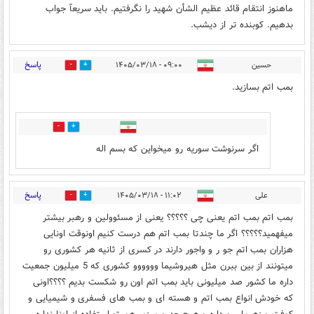
ماهنوز انتقام قائد عظیم الشأن شهید را نگرفتیم. باید سریعآ جواب
بدهیم. کوبنده تر از دیشب.
پاسخ
حسین
۰۹:۰۰ - ۱۴۰۵/۰۳/۱۸
1
4
بمب اتم بسازید.
0
0
اگر سرنوشت سوریه رو میخواین که بسم اله
پاسخ
علی
۱۱:۰۲ - ۱۴۰۵/۰۳/۱۸
0
1
بمب اتم بمب اتم یعنی چی ؟؟؟؟؟ یعنی از مسئوولین و رهبر بیشتر
میفهمید؟؟؟؟؟ اگر ما چندتا بمب اتم هم درست کنیم اونوقت اونایی
هزاران بمب اتم جو ر و واجور دارند در کسری از ثانیه هر کشوری رو
میتونند از بین ببرن مثل هیروشیما وووووو کشوری که 5 میلیون جمعیت
داره ما کشور صد میلیونی باید بمب اتم اون رو شکست بدیم ؟؟؟؟اونی
که خودش انواع بمب اتم و هسته ای و بمب های فسفری و شیمیایی و