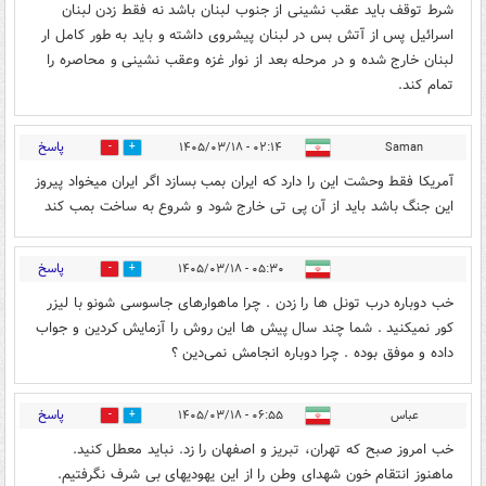
شرط توقف باید عقب نشینی از جنوب لبنان باشد نه فقط زدن لبنان
اسرائیل پس از آتش بس در لبنان پیشروی داشته و باید به طور کامل ار
لبنان خارج شده و در مرحله بعد از نوار غزه وعقب نشینی و محاصره را
تمام کند.
پاسخ
۰۲:۱۴ - ۱۴۰۵/۰۳/۱۸
Saman
1
4
آمریکا فقط وحشت این را دارد که ایران بمب بسازد اگر ایران میخواد پیروز
این جنگ باشد باید از آن پی تی خارج شود و شروع به ساخت بمب کند
پاسخ
۰۵:۳۰ - ۱۴۰۵/۰۳/۱۸
0
0
خب دوباره درب تونل ها را زدن . چرا ماهوارهای جاسوسی شونو با لیزر
کور نمیکنید . شما چند سال پیش ها این روش را آزمایش کردین و جواب
داده و موفق بوده . چرا دوباره انجامش نمی‌دین ؟
پاسخ
عباس
۰۶:۵۵ - ۱۴۰۵/۰۳/۱۸
1
2
خب امروز صبح که تهران، تبریز و اصفهان را زد. نباید معطل کنید.
ماهنوز انتقام خون شهدای وطن را از این یهودیهای بی شرف نگرفتیم.