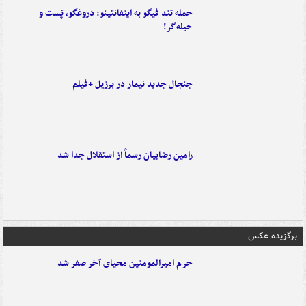
حمله تند فیگو به اینفانتینو: دروغگو، پَست‌ و
حیله‌گر!
جنجال جدید نیمار در برزیل +فیلم
رامین رضاییان رسماً از استقلال جدا شد
برگزیده عکس
حرم امیرالمومنین محیای آخر صفر شد