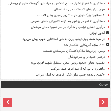
دستگیری ۸ نفر از اشرار مسلح شاخص و مرتبطین گروهک های تروریستی
موج بارش‌های تابستانه در راه ۱۱ استان
۶ دستاورد بزرگ ایران در ۱۶۰ روز رهبری رهبر انقلاب
دستگیری ۶ نفر در بهشهر به اتهام تشویش اذهان عمومی
درگیری لفظی ترامپ و هگزث بر سر کمبود ذخایر موشکی
آهوی ایرانی
ترامپ: همه چیز درباره ایران به طور استثنایی خوب پیش می‌رود
۸۰۰ سازۀ آمریکایی خاکستر شد
ونس: ایرانی‌ها مذاکره‌کنندگان سرسختی هستند
دردسر جدید برای سرخپوشان
تکذیب ادعای «نحوه ردزنی محل استقرار شهید لاریجانی»
ماهواره ایرانی که از سد ابرها عبور می‌کند
«کمانِ پرنده» چینی برای شکار کروزها به ایران می‌آید
حوادث