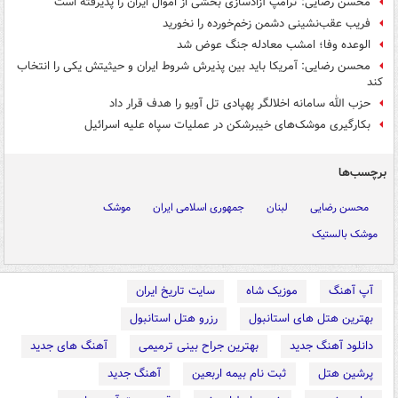
محسن رضایی: ترامپ آزادسازی بخشی از اموال ایران را پذیرفته است
فریب عقب‌نشینی دشمن زخم‌خورده را نخورید
الوعده وفا؛ امشب معادله جنگ عوض شد
محسن رضایی: آمریکا باید بین پذیرش شروط ایران و حیثیتش یکی را انتخاب
کند
حزب الله سامانه اخلالگر پهپادی تل آویو را هدف قرار داد
بکارگیری موشک‌های خیبرشکن در عملیات سپاه علیه اسرائیل
برچسب‌ها
محسن رضایی
لبنان
جمهوری اسلامی ایران
موشک
موشک بالستیک
آپ آهنگ
موزیک شاه
سایت تاریخ ایران
بهترین هتل های استانبول
رزرو هتل استانبول
دانلود آهنگ جدید
بهترین جراح بینی ترمیمی
آهنگ های جدید
پرشین هتل
ثبت نام بیمه اربعین
آهنگ جدید