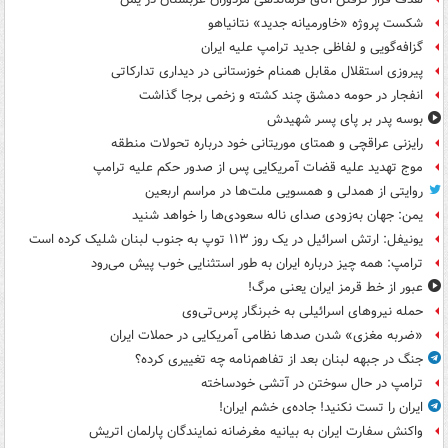
شکست پروژه «خاورمیانه جدید» نتانیاهو
گزافه‌گویی و لفاظی جدید ترامپ علیه ایران
پیروزی استقلال مقابل همنام خوزستانی در دیداری تدارکاتی
انفجار در حومه دمشق چند کشته و زخمی برجا گذاشت
بوسه‌ پدر بر پای پسر شهیدش
رایزنی عراقچی و همتای موریتانی خود درباره تحولات منطقه
موج تهدید علیه قضات آمریکایی پس از صدور حکم علیه ترامپ
روایتی از همدلی و همسویی ملت‌ها در مراسم اربعین
یمن: جهان به‌زودی صدای ناله سعودی‌ها را خواهد شنید
یونیفل: ارتش اسرائیل در یک روز ۱۱۳ توپ به جنوب لبنان شلیک کرده است
ترامپ: همه چیز درباره ایران به طور استثنایی خوب پیش می‌رود
عبور از خط قرمز ایران یعنی مرگ!
حمله نیروهای اسرائیلی به خبرنگار پرس‌تی‌وی
«ضربه مغزی» شدن صدها نظامی آمریکایی در حملات ایران
جنگ در جبهه لبنان بعد از تفاهم‌نامه چه تغییری کرده؟
ترامپ در حال سوختن در آتشی خودساخته
ایران را تست نکنید! جاده‌ی خشم ایران!
واکنش سفارت ایران به بیانیه مغرضانه نمایندگان پارلمان اتریش