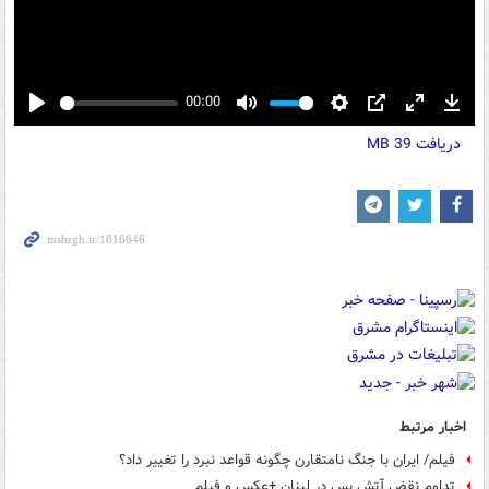
00:00
Play
Mute
Settings
PIP
Enter
Down
دریافت
39 MB
fullscreen
اخبار مرتبط
فیلم/ ایران با جنگ نامتقارن چگونه قواعد نبرد را تغییر داد؟
تداوم نقض آتش بس در لبنان +عکس و فیلم