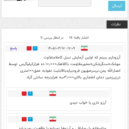
نظرات
انتشار یافته: 16
در انتظار بررسی: 0
پاسخ
۱۷:۰۹ - ۱۴۰۵/۰۳/۱۷
4
4
آرزودارم ببینم که اولین آزمایش نسل کاملامتفاوت
موشک«سنگرشکن»محورمقاومت باکلاهک۱۰٫۰۰۰ ده هزارکیلوگرمی توسط
انصارالله یمن،برسرصهیون فرودبیایدباقابلیت نفوذبه عمق۱۰۰متری
درزیرزمین دمای انفجاری بالای۳٫۰۰۰سه هزاردرجه سانتی گراد
0
0
آرزو داری یا خواب دیدی
0
0
متاسفانه با رویابافی و آرزوها نمیشه با واقعیت روبرو شد