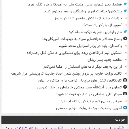
هشدار دبیر شورای عالی امنیت ملی به امریکا درباره تنگه هرمز
پزشکیان: جنایات امروز واشنگتن را هم محکوم کنید
جزئیات جدید از نفتکش منفجر شده در هرمز
"سوپر ال‌نینو"در راه است؟
حتی اوکراین هم به ترکیه حمله کرد
پاسخ معنادار هوافضای سپاه به تهدیدات آمریکایی‌ها
پاکستان: باید در برابر اسرائیل متحد شویم
تشکیل تیم کارآگاهان زبده برای دستگیری عاملان قتل رجب‌زاده
مقصد جدید پسر زیدان
از این به بعد دیگر نامه‌های استقلال را امضا نمی‌کنم
تاکید وزارت خارجه بر لزوم روشن شدن ابعاد جنایت تروریستی مزار شریف
کاریکاتور/ تلاش‌های بی‌پایان ترامپ برای مذاکره با ایران
تصاویری از آیت‌الله سید مجتبی خامنه‌ای در حال تدریس
سردار علی عظمایی در کنار دو فرمانده شهید
مجتبی جباری تیم جدیدش را انتخاب کرد
آخرین وضعیت نبرد به روایت مهدی محمدی
حوادث