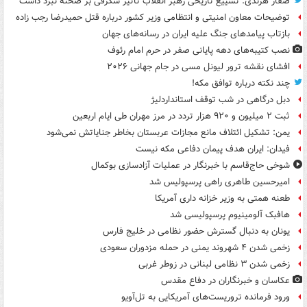
صفار هرندی: تشییع تاریخی رهبر انقلاب تاثیر شگرفی بر صحنه نبرد داشت
توضیحات معاون امنیتی و انتظامی وزیر کشور درباره قتل حمیدرضا رجب زاده
بازتاب پیامدهای جنگ علیه ایران در رسانه‌های جهان
نصب کتیبه‌های دهه پایانی صفر در حرم امام رئوف
افشای نقشه ترور لیونل مسی در جام جهانی ۲۰۲۶
چند نکته درباره توافق مکه!
دبل درگاهی در شب توقف استانداردلیژ
ثبت ۲ میلیون و ۹۲۰ هزار تردد در مرز مهران طی ایام اربعین
یمن: تشکیل ائتلاف مانع مجازات عربستان بخاطر جنایاتش نمی‌شود
فیدان: ایران هدف پیمان دفاعی مکه نیست
شوخی حاج‌قاسم با خبرنگار در عملیات آزادسازی بوکمال
امیرحسین طاهری راهی پرسپولیس شد
طعنه همتی به وزیر خزانه داری آمریکا
هافبک آلومینیوم پرسپولیسی شد
یونان به دنبال گسترش حضور نظامی در خلیج فارس
زخمی شدن ۴ شهروند یمنی در حمله مزدوران سعودی
زخمی شدن ۳ نظامی لبنانی در زوطر غربی
عکاسان و خبرنگاران در دفاع مقدس
ورود فرمانده تروریست‌های آمریکایی به تل‌آویو