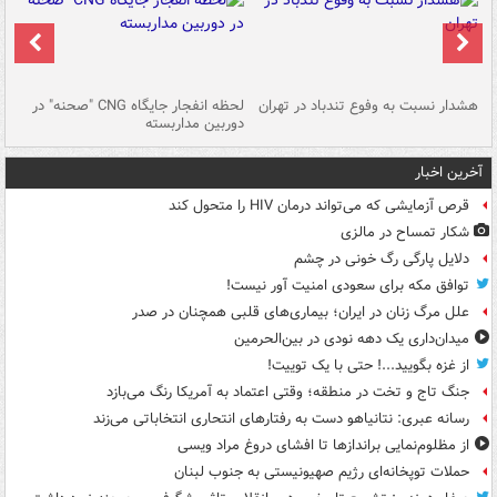
ای
هشدار نسبت به وفوع تندباد در تهران
لحظه انفجار جایگاه CNG "صحنه" در
دس
دوربین مداربسته
ات
آخرین اخبار
قرص آزمایشی که می‌تواند درمان HIV را متحول کند
شکار تمساح در مالزی
دلایل پارگی رگ خونی در چشم
توافق مکه برای سعودی امنیت آور نیست!
علل مرگ زنان در ایران؛ بیماری‌های قلبی همچنان در صدر
میدان‌داری یک دهه نودی در بین‌الحرمین
از غزه بگویید...! حتی با یک توییت!
جنگ تاج و تخت در منطقه؛ وقتی اعتماد به آمریکا رنگ می‌بازد
رسانه عبری: نتانیاهو دست به رفتارهای انتحاری انتخاباتی می‌زند
از مظلوم‌نمایی براندازها تا افشای دروغ مراد ویسی
حملات توپخانه‌ای رژیم صهیونیستی به جنوب لبنان