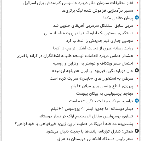
آغاز تحقیقات سازمان ملل درباره جاسوسی کارمندش برای اسرائیل
مسیر درآمدزایی فراموش شده لیگ برتری‌ها
پیمان دفاعی مکه!
مربی سابق استقلال سرمربی آفریقای جنوبی شد
دستگیری مسئول یک اداره آستارا در پرونده فساد مالی
مجتبی جباری تیم جدیدش را انتخاب کرد
روایت رسانه عبری از دخالت آشکار ترامپ در کوبا
هشدار حماس درباره اقدامات توسعه طلبانه اشغالگران در کرانه باختری
احتمال سفر ویتکاف و کوشنر به اوکراین و روسیه
جان دوباره نگین فیروزه ای ایران «دریاچه ارومیه»
سرطان به استخوان‌های «بایدن» سرایت کرده است
پیروزی قاطع چلسی برابر میلان +فیلم
مهاجم پرسپولیس به پیکان پیوست
ترامپ، مرتکب جنایت جنگی شده است
دیدار دوستانه اما جدی؛ اینتر ۲- یوونتوس ۱ +فیلم
تساوی پرسپولیس مقابل الومینیوم اراک در دیدار دوستانه
پشت‌پرده مداخله آمریکا در حمایت از یِن ژاپن؛ خیرخواهی یا خودخواهی؟
همتی: کنترل ترازنامه بانک‌ها با جدیت دنبال می‌شود
سفر رئیس دستگاه اطلاعاتی عربستان به عراق