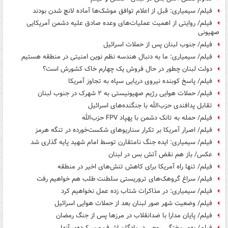
فیلم/ سیمیاری: قبل از اعلام توافق موشک‌ها آماده لانچ شدن بودند
فیلم/ روایتی از اهمیت عملیات‌های وعده صادق علیه دشمن آمریکایی
صهیونی
فیلم/ جنوب لبنان پس از حملات اسرائیل
فیلم/ سیمیاری: ما به دنبال هندسه نظم نوین امنیتی در منطقه هستیم
دولت لبنان چطور در حال فروش‌ یک چهارم خاک کشورش است؟
فیلم/ پاسخ کوبنده نیروی دریایی سپاه به تجاوز آمریکا
فیلم/ حملات هوایی رژیم صهیونیستی به ۲ شهرک در جنوب لبنان
تقابل پدافندی حزب‌الله با جنگنده‌های اسرائیل
فیلم/ حمله به تانک دشمن با پهپاد FPV حزب‌الله
فیلم/ اصرار آمریکا بر تکرار سناریوهای شکست‌خورده در تنگه هرمز
فیلم/ سیمیاری: ایده جنگ نامتقارن توسط امام شهید پایه گذاری شد
عکس/ باز هم نقض آتش بس در لبنان
فیلم/ تنها راه آمریکا برای کاهش تنش‌های اخیر در منطقه
فیلم/ سراغ گروهک‌های تروریستی سلطنت طلب هم خواهیم رفت
فیلم/ سیمیاری: در مذاکرات شتاب زده عمل نخواهیم کرد
فیلم/ وضعیت شهر صور لبنان بعد از حملات هوایی اسرائیل
فیلم/ پایان مدارا با ضدانقلاب در مرزها پس از جنگ رمضان
فیلم/ بهم ریختگی روحی در پادگان اشرف و سرکرده‌ی آنها