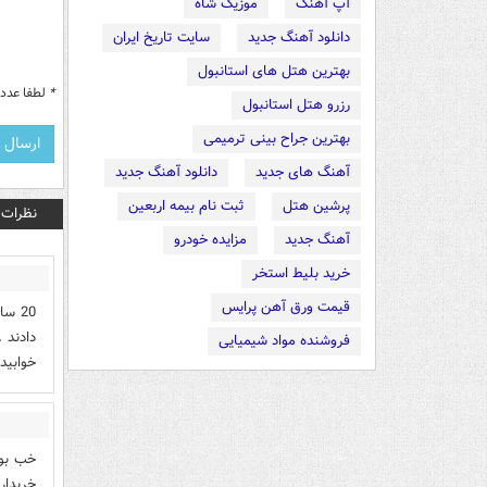
آپ آهنگ
موزیک شاه
دانلود آهنگ جدید
سایت تاریخ ایران
بهترین هتل های استانبول
*
لطفا عدد م
رزرو هتل استانبول
بهترین جراح بینی ترمیمی
آهنگ های جدید
دانلود آهنگ جدید
پرشین هتل
ثبت نام بیمه اربعین
نظرات
آهنگ جدید
مزایده خودرو
خرید بلیط استخر
قیمت ورق آهن پرایس
20 س
دادند 
فروشنده مواد شیمیایی
خوابید
خب بود
خریدار