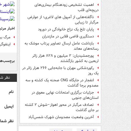
اهمیت تشخیص زودهنگام بیماری‌های
دریچه‌ای قلب
ناگفته‌هایی از آمپول های لاغری؛ از عوارض
مرگبار تا زیبایی
اخبار مرتب
پایان تلخ یک نزاع خانوادگی در دورود
دستگیری قاضی قلابی در مازندران
مرگ بیش از ۲۰ هزار
بازداشت عامل ارسال تصاویر پرتاب موشک به
اینفوگر
رسانه‌های معاند
پورجمشیدیان: ۲ میلیون و ۸۲۸ هزار زائر
برچسب‌ها
اربعین به کشور بازگشتند
رکوردشکنی مهران با جابه‌جایی ۲۶۶ هزار زائر در
یک روز
نظر شم
انفجار در جایگاه CNG صحنه یک کشته و سه
مصدوم برجا گذاشت
نام
جزئیات برگزاری امتحانات نهایی معوق در
استان‌های جنوبی
تصادف مرگبار در محور اهواز–شوش ۲ کشته
ایمیل
بر جای گذاشت
آخرین وضعیت مصدومان شهرک شمس‌آباد
نظر شما 