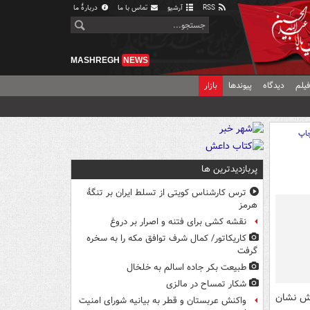
RSS
آرشیو
تماس با ما
دربارهٔ ما
MASHREGH
NEWS
یلم
دیدگاه
پیوندها
بازار
اپ
پربازدیدترین ها
ترس کارشناس کویتی از تسلط ایران بر تنگۀ
هرمز
نقشه کشی برای فتنه و اصرار بر دروغ
کاریکاتور/ کمال شرف توافق مکه را به سخره
گرفت
طبیعت بکر جاده اسالم به خلخال
شکار تمساح در مالزی
وش نشان
واکنش عربستان و قطر به بیانیه شورای امنیت