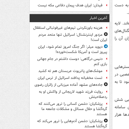
ه به دست
فیدان: ایران هدف پیمان دفاعی مکه نیست
.
آخرین اخبار
ند. لایه
هزینه باورنکردنی تیم‌های غیرفوتبالی استقلال
نال‌های
مزدور اینترنشنال: اسرائیل تنها متحد مردم
ن آن را
ایران است!
دیوید میلر: اگر جنگ امروز تمام شود، ایران
پیروز است و آمریکا شکست‌خورده!
دنیس درگاهی: دوست داشتم در جام جهانی
بازی کنم
سترهایی
موشک‌های پاتریوت عربستان هم ته‌ کشید
عصبی در
تست مخفیانه پدافند اسرائیل از ترس ایران
د تا به
جاده‌های مشهد آماده میزبانی از زائران رضوی
روایت فرزند شهید لاریجانی از واکنش او به
ردصلاحیتش
اندازه تقریبی شش
پزشکیان: دشمن کسانی را ترور می‌کنند که
 سامانه
گره‌گشا و حلال مسائل و مشکلات جامعه ما
دها هزار
هستند
پزشکیان: دشمن آدم‌هایی را ترور می‌کند که
گره‌گشا هستند