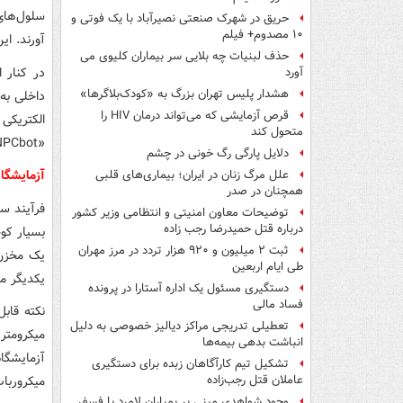
سلول‌های 
حریق در شهرک صنعتی نصیرآباد با یک فوتی و
۱۰ مصدوم+ فیلم
آورند. ای
حذف لبنیات چه بلایی سر بیماران کلیوی می
در کنار ا
آورد
هشدار پلیس تهران بزرگ به «کودک‌بلاگرها»
داخلی به
قرص آزمایشی که می‌تواند درمان HIV را
الکتریکی
متحول کند
«NPCbot» نامیده‌اند.
دلایل پارگی رگ خونی در چشم
آزمایشگاه
علل مرگ زنان در ایران؛ بیماری‌های قلبی
همچنان در صدر
فرآیند س
توضیحات معاون امنیتی و انتظامی وزیر کشور
درباره قتل حمیدرضا رجب زاده
بسیار کو
ثبت ۲ میلیون و ۹۲۰ هزار تردد در مرز مهران
یک مخزن 
طی ایام اربعین
یکدیگر م
دستگیری مسئول یک اداره آستارا در پرونده
فساد مالی
تعطیلی تدریجی مراکز دیالیز خصوصی به دلیل
میکرومتر
انباشت بدهی بیمه‌ها
آزمایشگاه
تشکیل تیم کارآگاهان زبده برای دستگیری
میکروربات
عاملان قتل رجب‌زاده
وجود شواهدی مبنی بر بمباران لامرد با فسفر