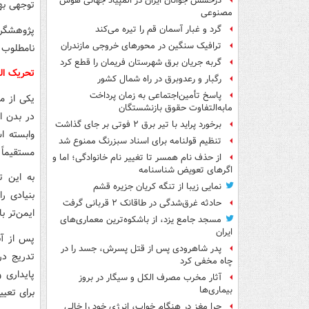
درخشش جوانان ایران در المپیاد جهانی هوش
توجهی به
مصنوعی
پژوهشگر
گرد و غبار آسمان قم را تیره می‌کند
ترافیک سنگین در محورهای خروجی مازندران
نامطلوب 
گربه جریان برق شهرستان فریمان را قطع کرد
تحریک الک
رگبار و رعدوبرق در راه شمال کشور
پاسخ تأمین‌اجتماعی به زمان پرداخت
یکی از م
مابه‌التفاوت حقوق بازنشستگان
در بدن ا
برخورد پراید با تیر برق ۲ فوتی بر جای گذاشت
وابسته ا
تنظیم قولنامه برای اسناد سبزرنگ ممنوع شد
مستقیماً 
از حذف نام همسر تا تغییر نام خانوادگی؛ اما و
اگرهای تعویض شناسنامه
به این ت
نمایی زیبا از تنگه کریان جزیره قشم
بنیادی ر
حادثه غرق‌شدگی در طاقانک ۲ قربانی گرفت
ایمن‌تر 
مسجد جامع یزد، از باشکوه‌ترین معماری‌های
ایران
پس از آن
پدر شاهرودی پس از قتل پسرش، جسد را در
تدریج در
چاه مخفی کرد
پایداری 
آثار مخرب مصرف الکل و سیگار در بروز
بیماری‌ها
برای تعی
چرا مغز در هنگام خواب، انرژی خود را خالی