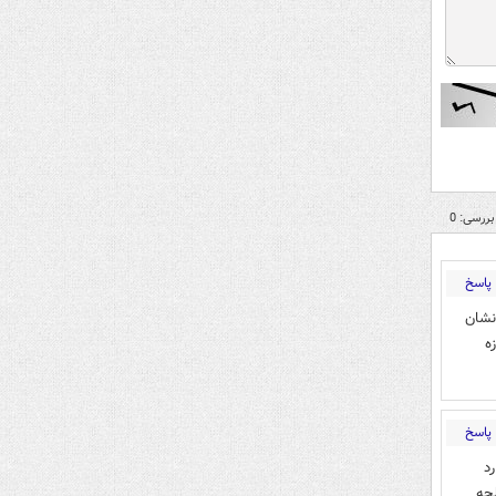
بررسی: 0
پاسخ
نشان
ه
پاسخ
د
جه