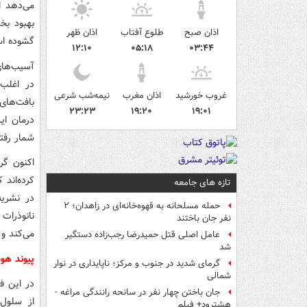
می‌دهد ا
بهبود بخ
اذان صبح
طلوع آفتاب
اذان ظهر
گشوده ا
۱۲:۱۰
۰۵:۱۸
۰۳:۴۴
آسیب‌های
در اغلب 
غروب خورشید
اذان مغرب
نیمه‌شب شرعی
بافت‌های
۲۳:۲۳
۱۹:۲۰
۱۹:۰۱
درمان ای
شمار رفت
کرده‌اند 
تازه های جامعه
حمله مسلحانه به قهوه‌خانه‌ای در زاهدان؛ ۲
نانوذرات
نفر جان باختند
می‌کند و 
عامل اصلی قتل حمیدرضا رجب‌زاده دستگیر
شد
پیوند هو
گرمای شدید در جنوب و مرکز؛ ناپایداری در نوار
شمالی
جان باختن چهار نفر در سانحه رانندگی مراغه -
هشترود+ فیلم