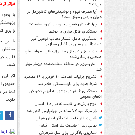
فراتر از 
می‌کند؟
آیا مصرف قهوه و نوشیدنی‌های کافئین‌دار در
با وجود 
دوران بارداری مجاز است؟
پژوهشگرا
چرا تابستان فصل محبوب میکروب‌هاست؟
را برای ا
دستگیری قاتل فراری در نوشهر
دستگیری عامل انتشار مطالب توهین‌آمیز
با این ح
علیه زائران اربعین در فضای مجازی
محققان، 
بازدید وزیر نیرو از روند برق‌رسانی به واحدهای
قلبی، در
صنعتی بازسازی‌شده
آتش‌سوزی در منطقه حفاظت‌شده دیزمار مهار
شود.
شد
اگر این 
تشریح جزئیات تصادف ۱۲ خودرو با ۱۹ مصدوم
جدیدی از 
شرط جدید برای بازنشستگی اعلام شد
تنها در د
دستگیری ۶ نفر در بهشهر به اتهام تشویش
اذهان عمومی
دارند.
موج بارش‌های تابستانه در راه ۱۱ استان
راز مرگ مرد ۷۲ ساله در تهرانپارس فاش شد
قابی زیبا از قلعه بابک آذربایجان شرقی
نمایی زیبا از طبیعت بکر استان گیلان
سناریوی بلاگر زن برای قتل شوهرش