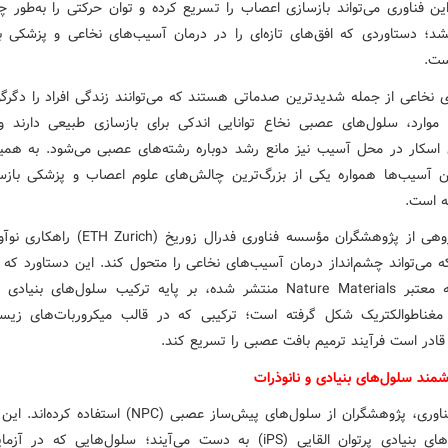
ین فناوری می‌تواند بازسازی اعصاب را تسریع کرده و توان حرکتی را به‌طور 
شد؛ دستاوردی که افق‌های تازه‌ای را در درمان آسیب‌های نخاعی و پزشکی ب
ست.
 نخاعی از جمله شدیدترین صدماتی هستند که می‌توانند زندگی افراد را دگرگو
موارد، سلول‌های عصبی نخاع توانایی اندکی برای بازسازی طبیعی دارند 
 اسکار در محل آسیب نیز مانع رشد دوباره رشته‌های عصبی می‌شود. به همی
ن آسیب‌ها همواره یکی از بزرگ‌ترین چالش‌های علوم اعصاب و پزشکی بازس
ه است.
اکنون گروهی از پژوهشگران مؤسسه فناوری فدرال زوریخ (ch
که می‌تواند چشم‌انداز درمان آسیب‌های نخاعی را متحول کند. این دستاورد که 
در نشریه معتبر Nature Materials منتشر شده، بر پایه ترکیب سلول‌های بنی
 مغناطوالکتریک شکل گرفته است؛ ترکیبی که در قالب میکروربات‌های زی
قادر است فرآیند ترمیم بافت عصبی را تسریع کند.
شمند سلول‌های بنیادی و نانوذرات
در این فناوری، پژوهشگران از سلول‌های پیش‌ساز عصبی (NPC) استفاد
از سلول‌های بنیادی پرتوان القایی (iPS) به دست می‌آیند؛ سلول‌هایی که در