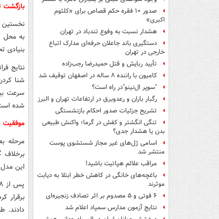
بازگشت ت
صدور ۱۰ فقره حکم قصاص برای «کلثوم
اکبری»
نخستین آ
هشدار نسبت به وفوع تندباد در تهران
به محل آ
دستگیری باند جاعلان حرفه‌ای مدارک اتباع
بنیادی ت
خارجی در تهران
تأیید ربایش و قتل حمیدرضا رجب‌زاده
نتایج فرا
کامیون با راننده ۸ ساله در اصفهان توقیف شد
شنا کردن
"سوپر ال‌نینو"در راه است؟
سرعت بی
رگبار باران و رعدوبرق در ارتفاعات تهران و البرز
شده است
تشریح جزئیات صدور احکام بازنشستگی
موفقیت د
تنگی انگشتر و کفش در گرما؛ واکنش طبیعی
بدن یا هشدار جدی؟
مرحله بع
اسامی ژل‌های غیر مجاز شستشوی پوست
منتشر شد
برخلاف گ
مراقب علائم هپاتیت باشید!
این مدل 
باغچه‌های خانگی در کاهش خطر ابتلا به دیابت
موثرند
۶ فوتی و ۵ مصدوم بر اثر تصادف زنجیره‌ای
برقرار ک
نتایج آزمون مدارس سمپاد اعلام شد
دادند. ط