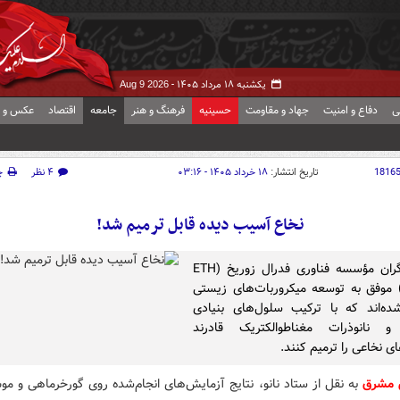
یکشنبه ۱۸ مرداد ۱۴۰۵ -
Aug 9 2026
ی
دفاع و امنیت
جهاد و مقاومت
حسینیه
فرهنگ و هنر
جامعه
اقتصاد
عکس و ف
1816
تاریخ انتشار:
۱۸ خرداد ۱۴۰۵ - ۰۳:۱۶
۴ نظر
چ
نخاع آسیب دیده قابل ترمیم شد!
پژوهشگران مؤسسه فناوری فدرال زوریخ (ETH
Zuric) موفق به توسعه میکروربات‌های زیستی
ده‌اند که با ترکیب سلول‌های بنیادی
 نانوذرات مغناطوالکتریک قادرند
ی نخاعی را ترمیم کنند.
 مشرق
به نقل از ستاد نانو، نتایج آزمایش‌های انجام‌شده روی گورخرماهی و م