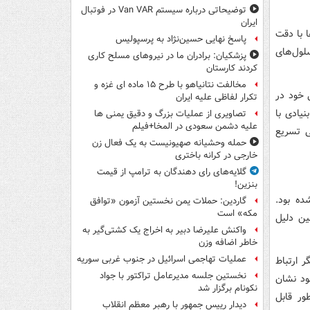
توضیحاتی درباره سیستم Van VAR در فوتبال
ایران
 با دقت
پاسخ نهایی حسین‌نژاد به پرسپولیس
لول‌های
پزشکیان: برادران ما در نیروهای مسلح کاری
کردند کارستان
مخالفت نتانیاهو با طرح ۱۵ ماده ای غزه و
ی خود در
تکرار لفاظی علیه ایران
یادی با
تصاویری از عملیات بزرگ و دقیق یمنی ها
علیه دشمن سعودی در المخا+فیلم
 تسریع
حمله وحشیانه صهیونیست به یک فعال زن
خارجی در کرانه باختری
گلایه‌های رای دهندگان به ترامپ از قیمت
بنزین!
ده بود.
گاردین: حملات یمن نخستین آزمون «توافق
مکه» است
ین دلیل
واکنش علیرضا دبیر به اخراج یک کشتی‌گیر به
خاطر اضافه وزن
عملیات تهاجمی اسرائیل در جنوب غربی سوریه
ر ارتباط
نخستین جلسه مدیرعامل تراکتور با جواد
ود نشان
نکونام برگزار شد
ور قابل
دیدار رییس جمهور با رهبر معظم انقلاب