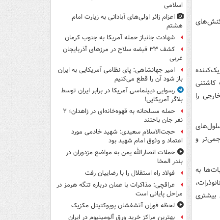
اسلامی
اعزام زائر اولی‌های آبادانی به زیارت امام
نش‌های
هشتم
شهادت جانباز حمله آمریکا به جنوب کرمان
کشف ۳۳ قبضه سلاح در مرزهای آذربایجان
غربی
ک‌کننده
امیر جهانشاهی: پای نظامی آمریکایی به ایران
باز شود آن را قطع می‌کنیم
 کاشتنی
رسوایی دیپلماسی آمریکا در برابر ایران توسط
ارجی را
بلاگر آمریکایی!
حمله مسلحانه به قهوه‌خانه‌ای در زاهدان؛ ۲
نفر جان باختند
لول‌های
حجت‌الاسلام سعیدی: شهید خادمی مورد
می‌تر و
اعتماد و وثوق امام شهید بود
حملات انصارالله یمن به مواضع مزدوران در
بندر المخا
ت‌ها به
فولاد راه استقلال را با رضاییان رفت
نوذرات،
عراقچی: مذاکرات با عمان درباره تنگه هرمز در
مراحل پایانی است
 بیشتری
لحظه فوران آتشفشان پوپوکتپتل مکزیک
بهترین مراکز خرید ورق آلومینیوم در ایران