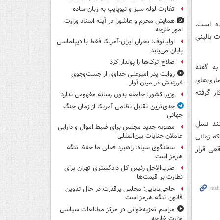
تفاوت لوله سبز و نیوپایپ به زبان ساده
همایش محرم و عاشورا در آینه اسناد وزارت
ده است.
امور خارجه
 بالینی
اولیانوف: بحران ایران-آمریکا فقط با دیپلماسی
پایان می‌یابد
صلاح ترک‌ها را پولدار کرد
به گفته
روایت پدر امیرعلی جداوی از جست‌وجوی
اری‌های
فرزندش در میان آوار
ر گرفته
وزیر کشور: جامعه بدون رسانه مفهومی ندارد
جدی‌ترین تقابل نظامی آمریکا از زمان جنگ
جهانی
نند نسل
مصوبه جدید مجلس برای ضبط اموال و دارایی
که زمانی
عاملان جنایات بین‌المللی
سخنگوی سپاه: راهبرد فعلی ما حفظ تنگه
قعی قرار
هرمز است
ضرب‌الاجل رئیس کل دادگستری تهران برای
نظارت بر قیمت‌ها
حاجی‌بابایی: مجلس پرقدرت در حال تدوین
قانون تنگه هرمز است
مراسم تعزیه‌خوانی در مرکز مطالعات سیاسی
وزارت خارجه