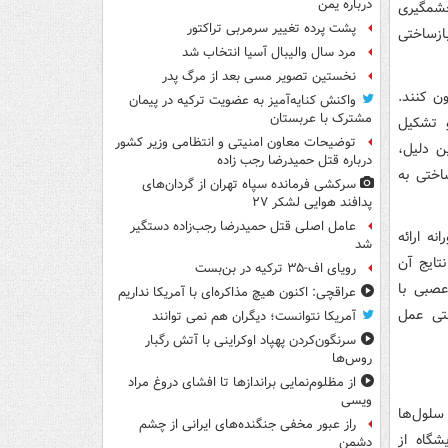
درباره یمن
چشمگیری
پشت پرده تغییر سرمربی تراکتور
ازساختی
مرد سال والیبال آسیا انتخاب شد
نخستین تصویر مسی بعد از مرگ پدر
ن کنند.
واکنش کنایه‌آمیز به عضویت ترکیه در پیمان
مشترک با عربستان
و تشکیل
توضیحات معاون امنیتی و انتظامی وزیر کشور
ن دلیل،
درباره قتل حمیدرضا رجب زاده
اختی به
سرکشی فرمانده سپاه تهران از گردان‌های
پدافند هوایی لشکر ۲۷
عامل اصلی قتل حمیدرضا رجب‌زاده دستگیر
ETH Zuri) راهکاری نوآورانه ارائه
شد
نتایج آن
رویای اف-۳۵ ترکیه در بن‌بست
ادی عصبی با
عراقچی: اکنون هیچ مذاکره‌ای با آمریکا نداریم
ستی عمل
آمریکا نتوانست؛ دیگران هم نمی توانند
سرنگون‌کردن پهپاد اوکراینی با آتش رگبار
روس‌ها
از مظلوم‌نمایی براندازها تا افشای دروغ مراد
ویسی
ه کرده‌اند. این سلول‌ها
راز عبور مخفی جنگنده‌های ایرانی از چشم
 آزمایشگاه از
دشمن