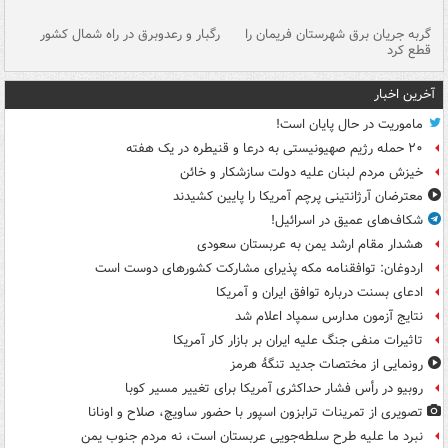
گربه جریان برق شهرستان فریمان را
رگبار و رعدوبرق در راه شمال کشور
قطع کرد
گذ
آخرین اخبار
ماموریت در حال پایان است!
۲۰ حمله رژیم صهیونیستی به درعا و قنیطره در یک هفته
خیزش مردم لبنان علیه دولت سازشکار و خائن
معترضان آرژانتینی پرچم آمریکا را پایین کشیدند
شکاف‌های عمیق در اسرائیل!
هشدار مقام ارشد یمن به عربستان سعودی
اردوغان: توافقنامه مکه پذیرای مشارکت کشورهای دوست است
ادعای بسنت درباره توافق ایران و آمریکا
نتایج آزمون مدارس سمپاد اعلام شد
تاثیرات منفی جنگ علیه ایران بر بازار کار آمریکا
رونمایی از مختصات جدید تنگۀ هرمز
روبیو در رأس فشار حداکثری آمریکا برای تغییر مسیر کوبا
تصویری از تمرینات ترابزون اسپور با حضور ساویچ، صلاح و اونانا
نبرد ما علیه طرح سلطه‌جویی عربستان است، نه مردم جنوب یمن