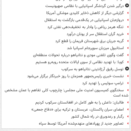
درگیر شدن گردشگر اسپانیایی با نظامی صهیونیست
گزارشی دیگر از کاهش ذخایر کلیدی موشکی آمریکا
دروازه‌بان اسپانیایی در یک‌قدمی بازگشت به استقلال
تنگه هرمز ریاض را وادار به تخفیف‌دهی نفتی کرد
خرید گران استقلال سر از یونان درآورد
گربه جریان برق شهرستان فریمان را قطع کرد
استانبول میزبان سوپرجام اسپانیا شد
گفت وگوی تلفنی مودی و نتانیاهو درباره تحولات منطقه‌ای
کوبا: با تهدید نظامی از سوی ایالات متحده روبه‌رو هستیم
توسل رفیق آرژانتینی نتانیاهو به سرکوب
نشست خبری رئیس‌جمهور همزمان با روز خبرنگار برگزار می‌شود
ترامپ سوئیس را تهدید کرد
سخنگوی کمیسیون امنیت ملی مجلس: چارچوب کلی تفاهم با عمان مشخص
شده است
طالبان: داعش را به طور کامل در افغانستان سرکوب کردیم
امضای سران پاکستان، عربستان و ترکیه برای «دفاع جمعی»
رگبار و رعدوبرق در راه شمال کشور
تصاویر جدید از پهپادهای منهدم‌شده آمریکا توسط سپاه