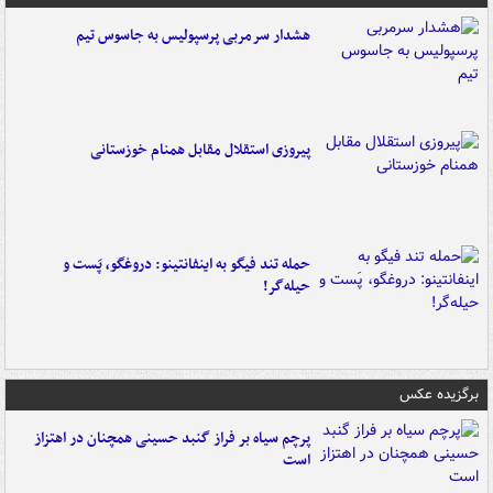
هشدار سرمربی پرسپولیس به جاسوس تیم
پیروزی استقلال مقابل همنام خوزستانی
حمله تند فیگو به اینفانتینو: دروغگو، پَست‌ و
حیله‌گر!
برگزیده عکس
پرچم سیاه بر فراز گنبد حسینی همچنان در اهتزاز
است