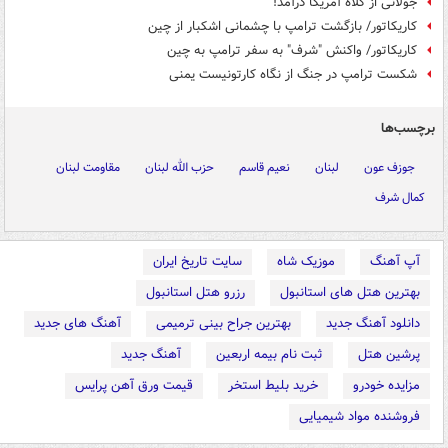
جولانی از کلاه آمریکا درآمد!
کاریکاتور/ بازگشت ترامپ با چشمانی اشکبار از چین
کاریکاتور/ واکنش "شرف" به سفر ترامپ به چین
شکست ترامپ در جنگ از نگاه کارتونیست یمنی
برچسب‌ها
جوزف عون
لبنان
نعیم قاسم
حزب الله لبنان
مقاومت لبنان
کمال شرف
آپ آهنگ
موزیک شاه
سایت تاریخ ایران
بهترین هتل های استانبول
رزرو هتل استانبول
دانلود آهنگ جدید
بهترین جراح بینی ترمیمی
آهنگ های جدید
پرشین هتل
ثبت نام بیمه اربعین
آهنگ جدید
مزایده خودرو
خرید بلیط استخر
قیمت ورق آهن پرایس
فروشنده مواد شیمیایی