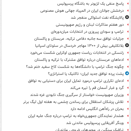
پاسخ منفی یک لژیونر به باشگاه پرسپولیس
درخشش جوانان ایران در المپیاد جهانی هوش مصنوعی
پالایشگاه نفت اسلواکی منفجر شد
دور هفتم مذاکرات لبنان و رژیم صهیونیستی
ترامپ و سودای پیروزی در انتخابات میان‌دوره‌ای
جزئیات توافق سه جانبه دفاعی ترکیه، عربستان و پاکستان
بلاتکلیفی بیش از ۱۳۰۰ مهاجر خردسال در سئوتای اسپانیا
زلنسکی در انتخابات ریاست جمهوری اوکراین شکست می‌خورد
ادعاهای عربستان درباره توافق مشترک با ترکیه و پاکستان
چگونه جنگ ترامپ با دانشگاه‌ها به شکست کاخ سفید ختم شد؟
پشت پرده توافق جدید ایران؛ تاکتیک یا استراتژی؟
ادعای تکراری ترامپ درمورد تمایل ایران برای دستیابی به توافق
گرد و غبار آسمان قم را تیره می‌کند
وزیران صهیونیست خواستار از سرگیری جنگ نابودی غزه شدند
تلاش پزشکان استقلال برای رساندن چشمی به هفته اول لیگ برتر
بحران در راه‌آهن انگلیس ادامه دارد
هشدار نمایندگان جمهوری‌خواه به ترامپ درباره جنگ علیه ایران
وینگر آفریقایی پرسپولیس ماندنی شد
ترافیک سنگین در محورهای خروجی مازندران