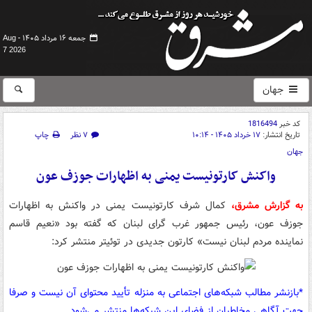
جمعه ۱۶ مرداد ۱۴۰۵ -
Aug
7 2026
جهان
کد خبر
1816494
تاریخ انتشار:
۱۷ خرداد ۱۴۰۵ - ۱۰:۱۴
۷ نظر
چاپ
جهان
واکنش کارتونیست یمنی به اظهارات جوزف عون
به گزارش مشرق،
کمال شرف کارتونیست یمنی در واکنش به اظهارات
جوزف عون، رئیس جمهور غرب گرای لبنان که گفته بود «نعیم قاسم
نماینده مردم لبنان نیست» کارتون جدیدی در توئیتر منتشر کرد:
*بازنشر مطالب شبکه‌های اجتماعی به منزله تأیید محتوای آن نیست و صرفا
جهت آگاهی مخاطبان از فضای این شبکه‌ها منتشر می‌شود.