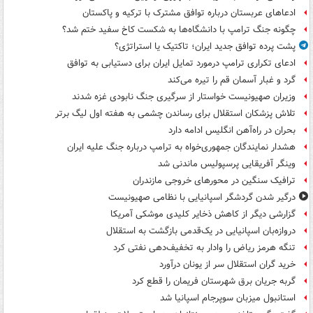
ادعاهای عربستان درباره توافق مشترک با ترکیه و پاکستان
چگونه جنگ ترامپ با دانشگاه‌ها به شکست کاخ سفید ختم شد؟
پشت پرده توافق جدید ایران؛ تاکتیک یا استراتژی؟
ادعای تکراری ترامپ درمورد تمایل ایران برای دستیابی به توافق
گرد و غبار آسمان قم را تیره می‌کند
وزیران صهیونیست خواستار از سرگیری جنگ نابودی غزه شدند
تلاش پزشکان استقلال برای رساندن چشمی به هفته اول لیگ برتر
بحران در راه‌آهن انگلیس ادامه دارد
هشدار نمایندگان جمهوری‌خواه به ترامپ درباره جنگ علیه ایران
وینگر آفریقایی پرسپولیس ماندنی شد
ترافیک سنگین در محورهای خروجی مازندران
درگیر شدن گردشگر اسپانیایی با نظامی صهیونیست
گزارشی دیگر از کاهش ذخایر کلیدی موشکی آمریکا
دروازه‌بان اسپانیایی در یک‌قدمی بازگشت به استقلال
تنگه هرمز ریاض را وادار به تخفیف‌دهی نفتی کرد
خرید گران استقلال سر از یونان درآورد
گربه جریان برق شهرستان فریمان را قطع کرد
استانبول میزبان سوپرجام اسپانیا شد