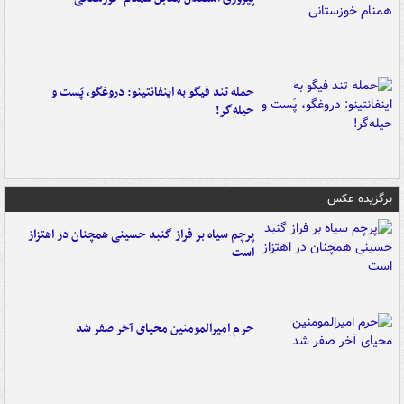
حمله تند فیگو به اینفانتینو: دروغگو، پَست‌ و
حیله‌گر!
برگزیده عکس
پرچم سیاه بر فراز گنبد حسینی همچنان در اهتزاز
است
حرم امیرالمومنین محیای آخر صفر شد