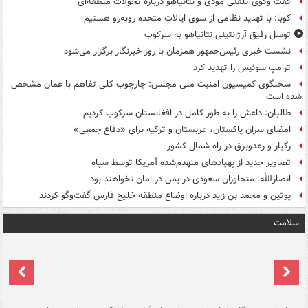
گفت وگوی تلفنی مودی و نتانیاهو درباره تحولات منطقه‌ای
کوبا: با تهدید نظامی از سوی ایالات متحده روبه‌رو هستیم
توسل رفیق آرژانتینی نتانیاهو به سرکوب
نشست خبری رئیس‌جمهور همزمان با روز خبرنگار برگزار می‌شود
ترامپ سوئیس را تهدید کرد
سخنگوی کمیسیون امنیت ملی مجلس: چارچوب کلی تفاهم با عمان مشخص
شده است
طالبان: داعش را به طور کامل در افغانستان سرکوب کردیم
امضای سران پاکستان، عربستان و ترکیه برای «دفاع جمعی»
رگبار و رعدوبرق در راه شمال کشور
تصاویر جدید از پهپادهای منهدم‌شده آمریکا توسط سپاه
انصارالله: متجاوزان سعودی در یمن در امان نخواهند بود
پوتین و محمد بن زاید درباره اوضاع منطقه خلیج فارس گفت‌وگو کردند
سلامت
ت