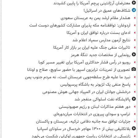
معترضان آرژانتینی پرچم آمریکا را پایین کشیدند
شکاف‌های عمیق در اسرائیل!
هشدار مقام ارشد یمن به عربستان سعودی
اردوغان: توافقنامه مکه پذیرای مشارکت کشورهای دوست است
ادعای بسنت درباره توافق ایران و آمریکا
نتایج آزمون مدارس سمپاد اعلام شد
تاثیرات منفی جنگ علیه ایران بر بازار کار آمریکا
رونمایی از مختصات جدید تنگۀ هرمز
روبیو در رأس فشار حداکثری آمریکا برای تغییر مسیر کوبا
تصویری از تمرینات ترابزون اسپور با حضور ساویچ، صلاح و اونانا
نبرد ما علیه طرح سلطه‌جویی عربستان است، نه مردم جنوب یمن
پاسخ منفی یک لژیونر به باشگاه پرسپولیس
درخشش جوانان ایران در المپیاد جهانی هوش مصنوعی
پالایشگاه نفت اسلواکی منفجر شد
دور هفتم مذاکرات لبنان و رژیم صهیونیستی
ترامپ و سودای پیروزی در انتخابات میان‌دوره‌ای
جزئیات توافق سه جانبه دفاعی ترکیه، عربستان و پاکستان
بلاتکلیفی بیش از ۱۳۰۰ مهاجر خردسال در سئوتای اسپانیا
زلنسکی در انتخابات ریاست جمهوری اوکراین شکست می‌خورد