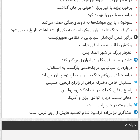
گربه جریان برق شهرستان فریمان را قطع کرد
برخورد پراید با تیر برق ۲ فوتی بر جای گذاشت
ترامپ سوئیس را تهدید کرد
سوخو۳۵ با این موشک‌ها به ناوهای‌جنگی حمله می‌کند
تلگراف: جنگ علیه ایران ممکن است به یکی از اشتباهات تاریخ تبدیل شود
درگیر شدن گردشگر اسپانیایی با نظامی صهیونیست
واکنش بقائی به خیالبافی ترامپ
انفجار بزرگ در شهر المخا یمن
شاید روسیه، آمریکا را در ایران زمین‌گیر کند!
دروازه‌بان اسپانیایی در یک‌قدمی بازگشت به استقلال
ترامپ: فکر می‌کنم جنگ با ایران خیلی زود پایان می‌یابد
استقبال خاص دخترک عراقی از زائران اربعین حسینی
پاسخ منفی یک لژیونر به باشگاه پرسپولیس
ادعای بسنت درباره توافق ایران و آمریکا
ماموریت در حال پایان است!
افشاگری برادرزاده ترامپ: تمام تصمیم‌هایش از روی ترس است
حوادث