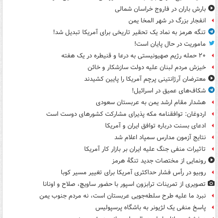
بارش باران در فاروج خراسان شمالی
انفجار بزرگ در شهر المخا یمن
تنگه هرمز به نماد یک تحقیر تاریخی برای آمریکا تبدیل شد!
ماموریت در حال پایان است!
۲۰ حمله رژیم صهیونیستی به درعا و قنیطره در یک هفته
خیزش مردم لبنان علیه دولت سازشکار و خائن
معترضان آرژانتینی پرچم آمریکا را پایین کشیدند
شکاف‌های عمیق در اسرائیل!
هشدار مقام ارشد یمن به عربستان سعودی
اردوغان: توافقنامه مکه پذیرای مشارکت کشورهای دوست است
ادعای بسنت درباره توافق ایران و آمریکا
نتایج آزمون مدارس سمپاد اعلام شد
تاثیرات منفی جنگ علیه ایران بر بازار کار آمریکا
رونمایی از مختصات جدید تنگۀ هرمز
روبیو در رأس فشار حداکثری آمریکا برای تغییر مسیر کوبا
تصویری از تمرینات ترابزون اسپور با حضور ساویچ، صلاح و اونانا
نبرد ما علیه طرح سلطه‌جویی عربستان است، نه مردم جنوب یمن
پاسخ منفی یک لژیونر به باشگاه پرسپولیس