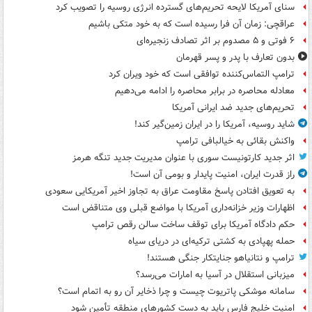
سنای آمریکا لایحه تحریم‌های گسترده انرژی روسیه را تصویب کرد
عراقچی: زمان آن فرا رسیده است که به خود متکی باشیم
۶ فوتی و ۵ مصدوم بر اثر تصادف زنجیره‌ای
بدون تعارف با پدر و پسر قهرمان
ترامپ التماس‌کننده توافقی است که خود ویران کرد
معادله محاصره در برابر محاصره را ادامه می‌دهیم
تحریم‌های جدید ضد ایرانی آمریکا
شاید روسیه، آمریکا را در ایران زمین‌گیر کند!
واکنش بقائی به خیالبافی ترامپ
اثر جدید کارتونیست سوری با عنوان مدیریت جدید تنگه هرمز
راز قدرت ایران، امنیت پایدار و بومی آن است!
به تعویق افتادن پاسخ مقاومت عراق به تجاوز اخیر آمریکایی سعودی
اظهارات وزیر خزانه‌داری آمریکا با مواضع قبلی وی متناقض است
حکم دادگاه آمریکا برای توقف ساخت سالن رقص ترامپ
حمله پهپادی به کشتی ترکیه‌ای در دریای سیاه
ترامپ و نتانیاهو جنایتکار جنگی هستند!
میزبانی استقلال در آسیا به امارات می‌رسد؟
سامانه موشکی پاتریوت چیست و چرا ذخایر آن رو به اتمام است؟
امنیت خلیج فارس باید به دست کشورهای منطقه تأمین شود