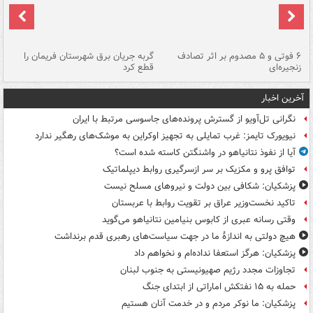
۶ فوتی و ۵ مصدوم بر اثر تصادف
گربه جریان برق شهرستان فریمان را
رگ
زنجیره‌ای
قطع کرد
آخرین اخبار
نگرانی تل‌آویو از گسترش پرونده‌های جاسوسی مرتبط با ایران
نیویورک تایمز: غرب تمایلی به تجهیز اوکراین به موشک‌های رهگیر ندارد
آیا از نفوذ نتانیاهو در واشنگتن کاسته شده است؟
توافق پرو و مکزیک بر سر ازسرگیری روابط دیپلماتیک
پزشکیان: شکافی بین دولت و نیروهای مسلح نیست
تاکید نخست‌وزیر عراق بر تقویت روابط با عربستان
وقتی رسانه عبری از کابوس بنیامین نتانیاهو می‌گوید
هیچ دولتی به اندازۀ ما در جهت سیاست‌های رهبری قدم برنداشت
پزشکیان: هرگز استعفا نداده‌ام و نخواهم داد
تجاوزات مجدد رژیم صهیونیستی به جنوب لبنان
حمله به ۱۵ نفتکش‌ اماراتی از ابتدای جنگ
پزشکیان: ما نوکر مردم و در خدمت آنان هستیم