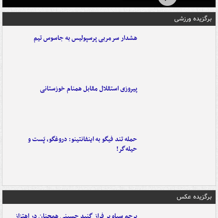
برگزیده ورزشی
هشدار سرمربی پرسپولیس به جاسوس تیم
پیروزی استقلال مقابل همنام خوزستانی
حمله تند فیگو به اینفانتینو: دروغگو، پَست‌ و
حیله‌گر!
برگزیده عکس
پرچم سیاه بر فراز گنبد حسینی همچنان در اهتزاز