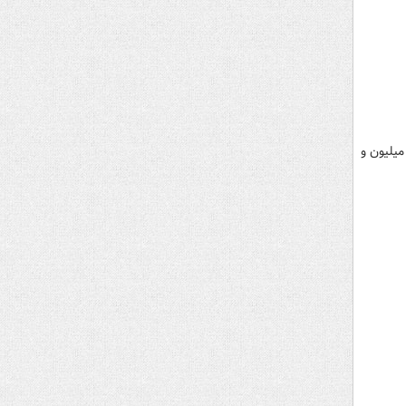
 شنبه ۲ اسفند ۱۴۰۴، شاخص کل بورس تهران با ریزش ۱۰۰ هزار و ۶۵۰ واحدی (معادل ۲.۶۴ درصد) به سطح ۳ میلیون و