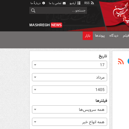
RSS
آرشیو
تماس با ما
دربارهٔ ما
MASHREGH
NEWS
یلم
دیدگاه
پیوندها
بازار
تاریخ
17
مرداد
1405
فیلترها
همه سرویس‌ها
همه انواع خبر