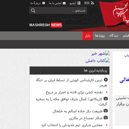
RSS
آرشیو
تماس با ما
دربارهٔ ما
MASHREGH
NEWS
یلم
دیدگاه
پیوندها
بازار
اپ
پربازدیدترین ها
الی
ترس کارشناس کویتی از تسلط ایران بر تنگۀ
هرمز
نقشه کشی برای فتنه و اصرار بر دروغ
کاریکاتور/ کمال شرف توافق مکه را به سخره
گرفت
طبیعت بکر جاده اسالم به خلخال
شکار تمساح در مالزی
مجتبی جباری تیم جدیدش را انتخاب کرد