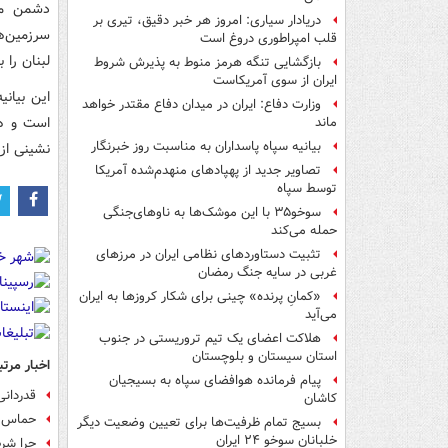
دشمن می‌
دریادار سیاری: امروز هر خبر دقیق، تیری بر
سرزمین‌ه
قلب امپراطوری دروغ است
لبنان را
بازگشایی تنگه هرمز منوط به پذیرش شروط
ایران از سوی آمریکاست
این بیانی
وزارت دفاع: ایران در میدان دفاع مقتدر خواهد
است و هم
ماند
بیانیه سپاه پاسداران به مناسبت روز خبرنگار
نشینی از 
تصاویر جدید از پهپادهای منهدم‌شده آمریکا
توسط سپاه
سوخو۳۵ با این موشک‌ها به ناوهای‌جنگی
حمله می‌کند
تثبیت دستاوردهای نظامی ایران در مرزهای
غربی در سایه جنگ رمضان
«کمانِ پرنده» چینی برای شکار کروزها به ایران
می‌آید
هلاکت اعضای یک تیم تروریستی در جنوب
استان سیستان و بلوچستان
اخبار مرتب
پیام فرمانده هوافضای سپاه به بسیجیان
قدردانی
کاشان
حماس: 
بسیج تمام ظرفیت‌ها برای تعیین وضعیت دیگر
خلبانان سوخو ۲۴ ایران
چرا شرط