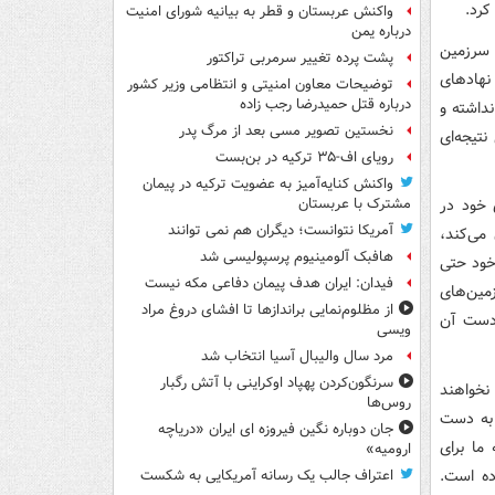
کرد.
واکنش عربستان و قطر به بیانیه شورای امنیت
درباره یمن
 سرزمین
پشت پرده تغییر سرمربی تراکتور
نهادهای
توضیحات معاون امنیتی و انتظامی وزیر کشور
درباره قتل حمیدرضا رجب زاده
داشته و
نخستین تصویر مسی بعد از مرگ پدر
تیجه‌ای
رویای اف-۳۵ ترکیه در بن‌بست
واکنش کنایه‌آمیز به عضویت ترکیه در پیمان
 خود در
مشترک با عربستان
آمریکا نتوانست؛ دیگران هم نمی توانند
 می‌کند،
هافبک آلومینیوم پرسپولیسی شد
 خود حتی
فیدان: ایران هدف پیمان دفاعی مکه نیست
مین‌های
از مظلوم‌نمایی براندازها تا افشای دروغ مراد
 دست آن
ویسی
مرد سال والیبال آسیا انتخاب شد
سرنگون‌کردن پهپاد اوکراینی با آتش رگبار
نخواهند
روس‌ها
 به دست
جان دوباره نگین فیروزه ای ایران «دریاچه
ما برای
ارومیه»
ده است.
اعتراف جالب یک رسانه آمریکایی به شکست