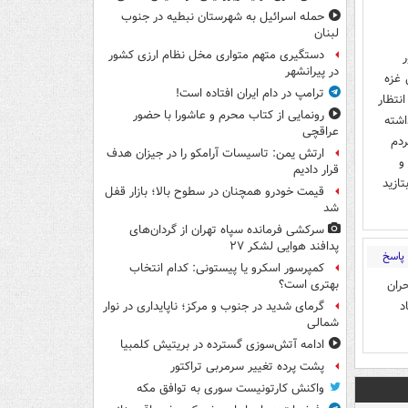
حمله اسرائیل به شهرستان نبطیه در جنوب
لبنان
دستگیری متهم متواری مخل نظام ارزی کشور
ر
در پیرانشهر
 غزه
ترامپ در دام ایران افتاده است!
نتظار
رونمایی از کتاب محرم و عاشورا با حضور
اشته
عراقچی
ردم
ارتش یمن: تاسیسات آرامکو را در جیزان هدف
ن و
قرار دادیم
ازید
قیمت خودرو همچنان در سطوح بالا؛ بازار قفل
شد
سرکشی فرمانده سپاه تهران از گردان‌های
پدافند هوایی لشکر ۲۷
پاسخ
کمپرسور اسکرو یا پیستونی: کدام انتخاب
ران
بهتری است؟
د
گرمای شدید در جنوب و مرکز؛ ناپایداری در نوار
شمالی
ادامه آتش‌سوزی گسترده در بریتیش کلمبیا
پشت پرده تغییر سرمربی تراکتور
واکنش کارتونیست سوری به توافق مکه