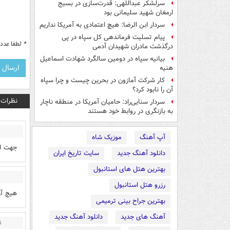
سرلشکر عبداللهی: قدرت‌سازی در بسیج
ارمغان شهید سلیمانی بود
سردار ابن الرضا: هیچ اعتمادی به آمریکا نداریم
پیام تسلیت فرماندهی کل سپاه در پی
*
لطفا عدد م
درگذشت مادران شهیدان آدمی
بیانیه سپاه در دومین سالگرد شهادت اسماعیل
هنیه
کار شرکت آمازون در بحرین چیست و چرا سپاه
آن را نابود کرد؟
نظرات
سردار سنایی‌راد: حامیان آمریکا در منطقه ناچار
به بازنگری در روابط خود هستند
آپ آهنگ
موزیک شاه
جهت اط
دانلود آهنگ جدید
سایت تاریخ ایران
بهترین هتل های استانبول
رزرو هتل استانبول
هیچ آر
بهترین جراح بینی ترمیمی
آهنگ های جدید
دانلود آهنگ جدید
غ