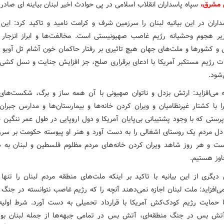
 مشرق،
سپاه پاسداران انقلاب اسلامی در پی حوادث اخیر لبنان بیاینه ای صادر 
داران در این بیانیه لبنان را سرزمین شرف و کرامت نامید و تاکید کرد: این
یر هجوم وحشیانه رژیم غاصب صهیونیستی است. مخالفت‌ها و ابراز انزجار 
لی و کشورها و ملت‌های جهان هیچ تاثیری بر رفتار حاکمان خون آشام تل آویو ن
ات رژیم مستکبر آمریکا با ادعای برقراری صلح، جز افزایش جنایت و نسل کشی ن
شود.
یه می‌افزاید: ارتش بزدل و ناتوان صهیونی با آن همه ساز و برگ، شکست‌های
ا با کشتار غیرنظامیان و ویران کردن خانه‌ها و بیمارستان‌ها و مدارس جبران
پرستی که با وجود پشتیبانی بی‌پایان آمریکا و دول اروپایی در طول عمر ننگین
 دل مردم یک روستای اشغالی را به دست آورد و هنر او پیوسته حکومت بر سرز
ت و هر روز شاهد ویران کردن خانه‌های مردم مظلوم فلسطین و لبنان به
اوز هستیم.
یگری از این بیانیه با تاکید بر اینکه ملت‌های منطقه مردم لبنان را تنها 
‌افزاید: ملت لبنان اجازه نمی‌دهند آنچه را که رژیم غاصب نتوانسته در جنگ
با حمایت رژیم کودک‌کش آمریکا با قرارداد تحمیلی به دست آورد. شرط اولیه 
ش بس در جنگ منطقه‌ای، آتش بس در تمامی جبهه‌ها از جمله لبنان بو