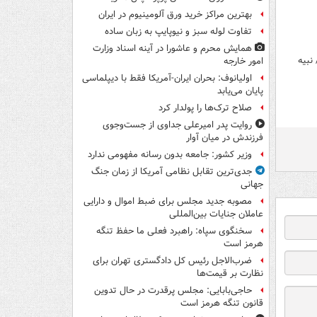
بهترین مراکز خرید ورق آلومینیوم در ایران
تفاوت لوله سبز و نیوپایپ به زبان ساده
همایش محرم و عاشورا در آینه اسناد وزارت
نبیه
امور خارجه
اولیانوف: بحران ایران-آمریکا فقط با دیپلماسی
پایان می‌یابد
صلاح ترک‌ها را پولدار کرد
روایت پدر امیرعلی جداوی از جست‌وجوی
فرزندش در میان آوار
وزیر کشور: جامعه بدون رسانه مفهومی ندارد
جدی‌ترین تقابل نظامی آمریکا از زمان جنگ
جهانی
مصوبه جدید مجلس برای ضبط اموال و دارایی
عاملان جنایات بین‌المللی
سخنگوی سپاه: راهبرد فعلی ما حفظ تنگه
هرمز است
ضرب‌الاجل رئیس کل دادگستری تهران برای
نظارت بر قیمت‌ها
حاجی‌بابایی: مجلس پرقدرت در حال تدوین
قانون تنگه هرمز است