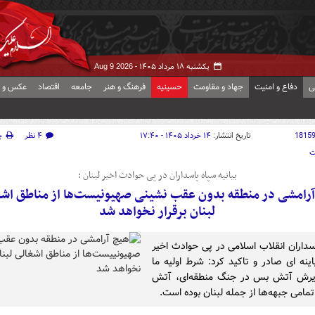
یکشنبه ۱۸ مرداد ۱۴۰۵ -
Aug 9 2026
ی
دفاع و امنیت
جهاد و مقاومت
حسینیه
فرهنگ و هنر
جامعه
اقتصاد
عکس و ف
1815
تاریخ انتشار:
۱۴ خرداد ۱۴۰۵ - ۱۷:۴۰
۴ نظر
چ
ت
بیانیه سپاه پاسداران در پی حوادث اخیر لبنان :
آرامشی در منطقه بدون عقب نشینی صهیونیست‌ها از مناطق اشغ
لبنان برقرار نخواهد شد
سداران انقلاب اسلامی در پی حوادث اخیر
اینه ای صادر و تاکید کرد: شرط اولیه ما
ذیرش آتش بس در جنگ منطقه‌ای، آتش
مامی جبهه‌ها از جمله لبنان بوده است.