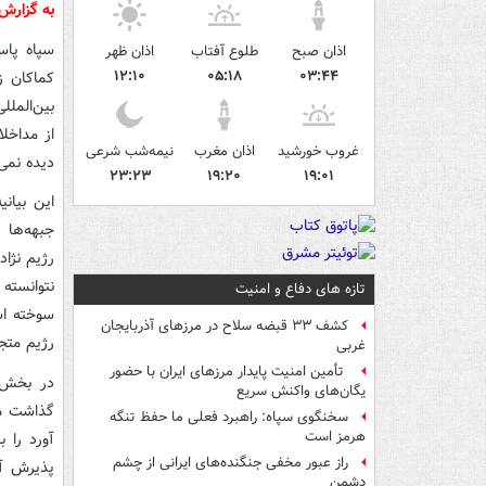
به گزارش
سپاه پاس
اذان صبح
طلوع آفتاب
اذان ظهر
۱۲:۱۰
۰۵:۱۸
۰۳:۴۴
کماکان ز
بین‌المل
از مداخل
غروب خورشید
اذان مغرب
نیمه‌شب شرعی
دیده نمی‌
۲۳:۲۳
۱۹:۲۰
۱۹:۰۱
این بیان
جبهه‌ها ر
رژیم نژاد
نتوانسته
تازه های دفاع و امنیت
سوخته اس
کشف ۳۳ قبضه سلاح در مرزهای آذربایجان
رژیم متج
غربی
تأمین امنیت پایدار مرزهای ایران با حضور
در بخش د
یگان‌های واکنش سریع
گذاشت می
سخنگوی سپاه: راهبرد فعلی ما حفظ تنگه
هرمز است
آورد را 
راز عبور مخفی جنگنده‌های ایرانی از چشم
پذیرش آت
دشمن