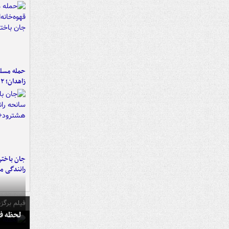
حمله مسلحا
زاهدان؛ ۲ نفر جان باختند
جان باختن
رانندگی م
فیلم برگزی
لحظه فو