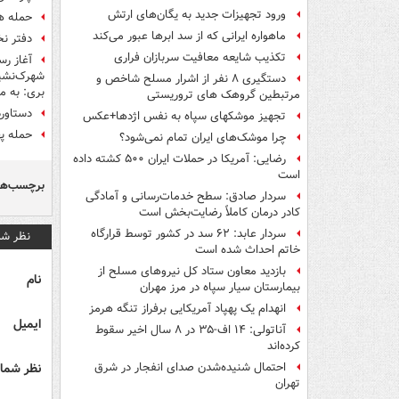
ورود تجهیزات جدید به یگان‌های ارتش
حمله هو
ماهواره ایرانی که از سد ابرها عبور می‌کند
دفتر ن
تکذیب شایعه معافیت سربازان فراری
آغاز رس
شهرک‌نشین
دستگیری ۸ نفر از اشرار مسلح شاخص و
بری: به م
مرتبطین گروهک های تروریستی
دستاورد
تجهیز موشکهای سپاه به نفس اژدها+عکس
حمله پ
چرا موشک‌های ایران تمام نمی‌شود؟
رضایی: آمریکا در حملات ایران ۵۰۰ کشته داده
است
برچسب‌ها
سردار صادق: سطح خدمات‌رسانی و آمادگی
کادر درمان کاملاً رضایت‌بخش است
سردار عابد: ۶۲ سد در کشور توسط قرارگاه
نظر شم
خاتم احداث شده است
بازدید معاون ستاد کل نیروهای مسلح از
نام
بیمارستان سیار سپاه در مرز مهران
انهدام یک پهپاد آمریکایی برفراز تنگه هرمز
ایمیل
آناتولی: ۱۴ اف-۳۵ در ۸ سال اخیر سقوط
کرده‌اند
نظر شما 
احتمال شنیده‌شدن صدای انفجار در شرق
تهران