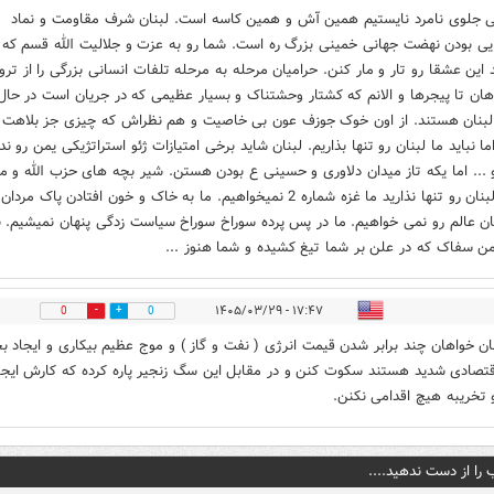
ی جلوی نامرد نایستیم همین آش و همین کاسه است. لبنان شرف مقاومت و نماد
یی بودن نهضت جهانی خمینی بزرگ ره است. شما رو به عزت و جلالیت الله قسم که
د این عشقا رو تار و مار کنن. حرامیان مرحله به مرحله تلفات انسانی بزرگی را از ترو
هان تا پیجرها و الانم که کشتار وحشتناک و بسیار عظیمی که در جریان است در حال
بنان هستند. از اون خوک جوزف عون بی خاصیت و هم نظراش که چیزی جز بلاهت ا
ما نباید ما لبنان رو تنها بذاریم. لبنان شاید برخی امتیازات ژئو استراتژیکی یمن رو ند
 ... اما یکه تاز میدان دلاوری و حسینی ع بودن هستن. شیر بچه های حزب الله و م
سالار لبنان رو تنها نذارید ما غزه شماره 2 نمیخواهیم. ما به خاک و خون افتادن پاک مردا
ان عالم رو نمی خواهیم. ما در پس پرده سوراخ سوراخ سیاست زدگی پنهان نمیشیم. بت
ن سفاک که در علن بر شما تیغ کشیده و شما هنوز ...
۱۷:۴۷ - ۱۴۰۵/۰۳/۲۹
0
0
ان خواهان چند برابر شدن قیمت انرژی ( نفت و گاز ) و موج عظیم بیکاری و ایجاد بح
تصادی شدید هستند سکوت کنن و در مقابل این سگ زنجیر پاره کرده که کارش ایجا
تخریبه هیچ اقدامی نکنن.
 را از دست ندهید....