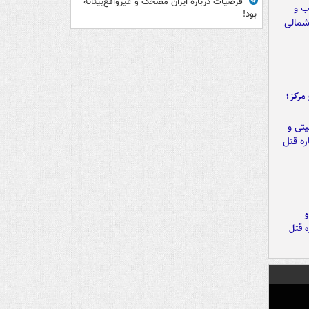
فرضیات درباره ایران مضحک و غیرواقع‌بینانه
بود!
مرکز؛
و
ه قتل