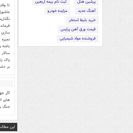
پرشین هتل
ثبت نام بیمه اربعین
تا وقت
آهنگ جدید
مزایده خودرو
عاشورا
نگذاری
خرید بلیط استخر
فرماند
قیمت ورق آهن پرایس
سازی ل
فروشنده مواد شیمیایی
نمیره ا
باشه و
پاک زن
بر دشم
اگر جه
های اق
جنگ و 
این مطالب