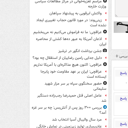
مراسم تعزیه‌خوانی در مرکز مطالعات سیاسی
وزارت خارجه
واکنش ابرقویی به پیشنهاد سپاهان
زینی‌وند: در مورد قانون حجاب تغییری ایجاد
نشده است
عراقچی: ما نه فراموش می‌کنیم نه می‌بخشیم
اذعان آمریکا به عبور ده‌ها کشتی از محاصره
ایران
جشن برداشت انگور در ترشیز
بررسی: 0
دلیل جدایی رامین رضاییان از استقلال چه بود؟
عراقچی: اکنون هیچ مذاکره‌ای با آمریکا نداریم
عراقچی: ایران بر عهد مقاومت خود پابرجا
پاسخ
ایستاده است
.
حضور سخنگوی سپاه بر سر مزار شهید
سلیمانی
عامل اصلی قتل حمیدرضا رجب‌زاده دستگیر
پاسخ
شد
بررسی ۳۰۰ روز پس از آتش‌بس: چه بر سر غزه
آمد؟
مرد سال والیبال آسیا انتخاب شد
پاسخ
عادی‌سازی تولید زیرزمینی در نمایش خانگی