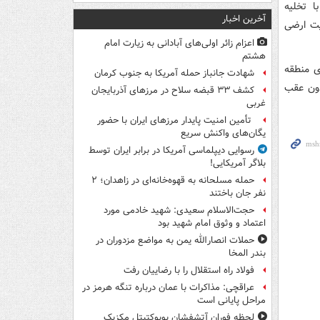
ا تخلیه
آخرین اخبار
یت ارضی
اعزام زائر اولی‌های آبادانی به زیارت امام
هشتم
ای منطقه
شهادت جانباز حمله آمریکا به جنوب کرمان
دون عقب
کشف ۳۳ قبضه سلاح در مرزهای آذربایجان
غربی
تأمین امنیت پایدار مرزهای ایران با حضور
یگان‌های واکنش سریع
رسوایی دیپلماسی آمریکا در برابر ایران توسط
بلاگر آمریکایی!
حمله مسلحانه به قهوه‌خانه‌ای در زاهدان؛ ۲
نفر جان باختند
حجت‌الاسلام سعیدی: شهید خادمی مورد
اعتماد و وثوق امام شهید بود
حملات انصارالله یمن به مواضع مزدوران در
بندر المخا
فولاد راه استقلال را با رضاییان رفت
عراقچی: مذاکرات با عمان درباره تنگه هرمز در
مراحل پایانی است
لحظه فوران آتشفشان پوپوکتپتل مکزیک