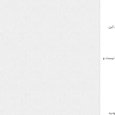
 این
 نیست و
دید