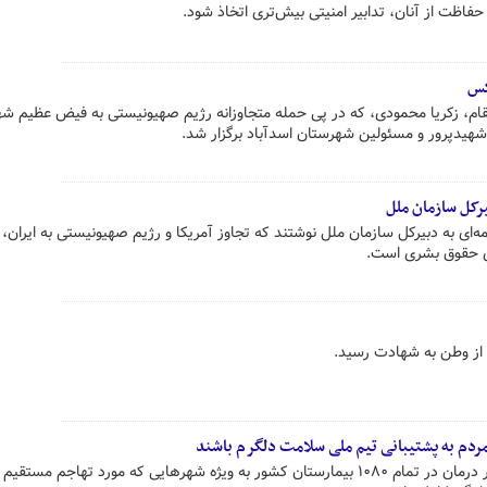
فاظت از آنان، تدابیر امنیتی بیش‌تری اتخاذ شود.
کس
قام، زکریا محمودی، که در پی حمله متجاوزانه رژیم صهیونیستی به فیض عظیم ش
 شهیدپرور و مسئولین شهرستان اسدآباد برگزار شد.
یرکل سازمان ملل
امه‌ای به دبیرکل سازمان ملل نوشتند که تجاوز آمریکا و رژیم صهیونیستی به ایران
ی حقوق بشری است.
ع از وطن به شهادت رسید.
معاون پرستاری وزارت بهداشت: کادر درمان در تمام ۱۰۸۰ بیمارستان کشور به ویژه شهرهایی که مورد تهاجم مستقی