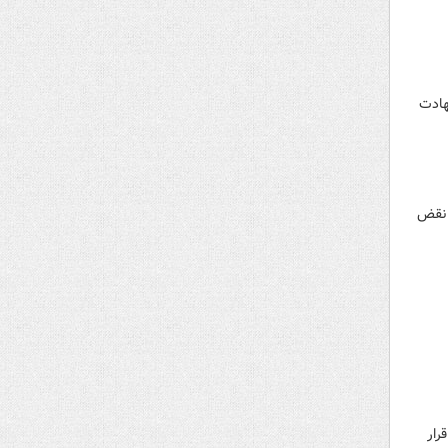
هادت
، نقض
م قرار