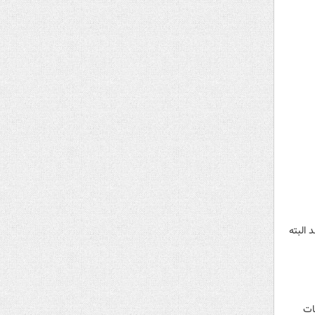
 البته
اعات