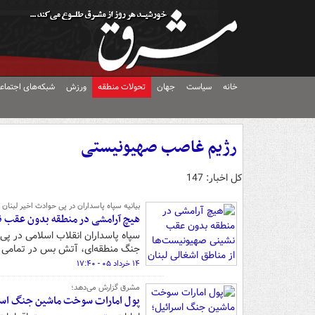
خانه
سیاست
جهان
تحولات منطقه
ورزش
شبکه‌های اجتماع
رژیم غاصب صهیونیستی
کل اخبار: 147
بیانیه سپاه پاسداران در پی حوادث اخیر لبنان :
هیچ آرامشی در منطقه بدون عقب نش
سپاه پاسداران انقلاب اسلامی در پی 
جنگ منطقه‌ای، آتش بس در تمامی جب
۱۴ خرداد ۰۵ - ۱۷:۴۰
مشرق گزارش می‌دهد؛
پول امارات سوخت ماشین جنگ اسرائ