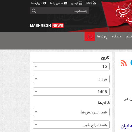
RSS
آرشیو
تماس با ما
دربارهٔ ما
MASHREGH
NEWS
یلم
دیدگاه
پیوندها
بازار
تاریخ
15
مرداد
1405
س در
فیلترها
همه سرویس‌ها
همه انواع خبر
ایران