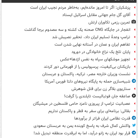
پزشکیان: اگر تا امروز مانده‌ایم، به‌خاطر مردم نجیب ایران است
آقای گل جام جهانی مقابل اسرائیل ایستاد
تمرین رزمی تکاوران ارتش
انفجار در جایگاه CNG صحنه یک کشته و سه مصدوم برجا گذاشت
ترامپ وعدۀ تسلیم ایران داد، تحقیر نصیبش شد
تفاهم ایران و عمان در آستانه نهایی شدن است
پایان تلخ یک نزاع خانوادگی در دورود
تجهیز موشکهای سپاه به نفس اژدها+عکس
بازیکنان بی‌کیفیت، پرسپولیس را از قهرمانی دور کردند
نشست وزیران خارجه مصر، ترکیه، پاکستان و عربستان
شبیه‌سازی حمله به پایگاه نیروهای دلتا فورس آمریکا
سناریوی بلاگر زن برای قتل شوهرش
صاعقه جان فوتبالیست تایلندی را گرفت!
عصبانیت ترامپ از پیروزی نامزد حامی فلسطین در میشیگان
بقائی: برنامه‌ای برای سفر به قطر و پاکستان نداریم
قدرت نظامی ایران فراتر از برآوردها
واکنش کمال شرف به پاسخ کوبنده یمن به عربستان سعودی
قرار بود ایران به زانو درآید، اما به ابرقدرت منطقه تبدیل شد!