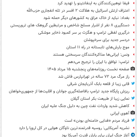
فیفا توهین‌کنندگان به اینفانتینو را تهدید کرد
اعتراف ارتش اسرائیل به هلاکت ۲ افسر در تله انفجاری حزب‌الله
بغداد: نباید از خاک عراق به کشورهای دیگر حمله شود
دستگیری ۸ نفر از اشرار مسلح شاخص و مرتبطین گروهک های تروریستی
درگیری لفظی ترامپ و هگزث بر سر کمبود ذخایر موشکی
دردسر جدید برای سرخپوشان
موج بارش‌های تابستانه در راه ۱۱ استان
ونس: ایرانی‌ها مذاکره‌کنندگان سرسختی هستند
ترامپ: توافق با ایران را ترجیح می‌دهم
صفحه نخست روزنامه‌های پنجشنبه ۱۵ مرداد ۱۴۰۵
راز مرگ مرد ۷۲ ساله در تهرانپارس فاش شد
قابی زیبا از قلعه بابک آذربایجان شرقی
ریزش پایگاه جدید ترامپ بافاصله‌گیری جوانان و اقلیت‌ها از جمهوری‌خواهان
نمایی زیبا از طبیعت بکر استان گیلان
کاهش شدید واردات نفت چین به دلیل جنگ علیه ایران
آهوی ایرانی
فریاد مردم «فدایی خامنه‌ای بودن» است
نشریه آمریکایی: روسیه قدرتمندترین ناوگان هوایی در کل اروپا را دارد
آغاز جنگ ایران برای پایان قدرت آمریکا بود