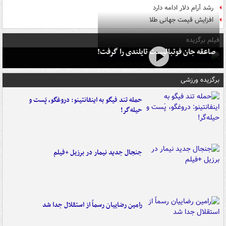
رشد آرام دلار ادامه دارد
افزایش قیمت جهانی طلا
فیلم برگزیده
صاعقه جان فوتبالیست تایلندی را گرفت!
برگزیده ورزشی
حمله تند فیگو به اینفانتینو: دروغگو، پَست‌ و
حیله‌گر!
جنجال جدید نیمار در برزیل +فیلم
رامین رضاییان رسماً از استقلال جدا شد