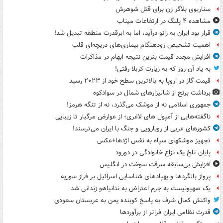
سناریوی بلاگر زن برای قتل شوهرش
مشاهده ۴ پلنگ در ارتفاعات میناب
قرار بود ایران به زانو درآید، اما به ابرقدرت منطقه تبدیل شد!
اهمیت تشخیص زودهنگام بیماری‌های دریچه‌ای قلب
افزایش مجدد قیمت بنزین نتیجه ابهام در مذاکرات
به یاد آن روز که به زیارت کربلا رفتی!
قیمت گاز در اروپا به بالاترین سطح خود از ۲۰۲۳ رسید
برداشت برنج از شالیزارهای شمال در سوادکوه
جمهوری اسلامی نه از موشک می‌گذرد، نه از تنگه هرمز!
ناگفته‌هایی از آمپول های لاغری؛ از عوارض مرگبار تا زیبایی
کشورهای عربی از رویارویی و جنگ با ایران می‌ترسند!
تجهیز موشکهای سپاه به نفس اژدها+عکس
پایان تلخ یک نزاع خانوادگی در دورود
افزایش بی‌سابقه سرقت سوخت در انگلیس
پرواز بالگردها و پهپادهای شناسایی اسرائیل بر فراز سوریه
یک صهیونیست به جرم اعتراض به نتانیاهو زندانی شد
واکنش کمال شرف به پاسخ کوبنده یمن به عربستان سعودی
قدرت نظامی ایران فراتر از برآوردها