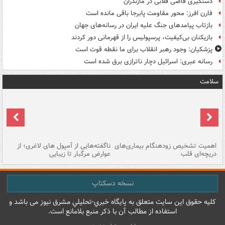
دستگیری قاضی قلابی در مازندران
فارن افرز: محور مقاومت پابرجا باقی مانده است
بازتاب پیامدهای جنگ علیه ایران در رسانه‌های جهان
بازیکنان بی‌کیفیت، پرسپولیس را از قهرمانی دور کردند
پزشکیان: وجود رهبر انقلاب برای ما نقطه قوت است
رسانه عبری: اسرائیل دچار ناترازی برق شده است
سلامت
اهمیت تشخیص زودهنگام بیماری‌های
ناگفته‌هایی از آمپول های لاغری؛ از
دریچه‌ای قلب
عوارض مرگبار تا زیبایی
تا
نسخه دسکتاپ
کليه حقوق اين سايت متعلق به پایگاه خبري-تحليلي مشرق نيوز می باشد و
استفاده از مطالب آن با ذکر منبع بلامانع است.