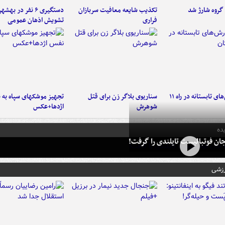
تکذیب شایعه معافیت سربازان
دستگیری ۶ نفر در به
فراری
تشویش اذهان عمومی
موج بارش‌های تابستانه در راه ۱۱
سناریوی بلاگر زن برای قتل
تجهیز موشکهای سپاه به 
شوهرش
اژدها+عکس
ده
ان فوتبالیست تایلندی را گرفت!
رزشی