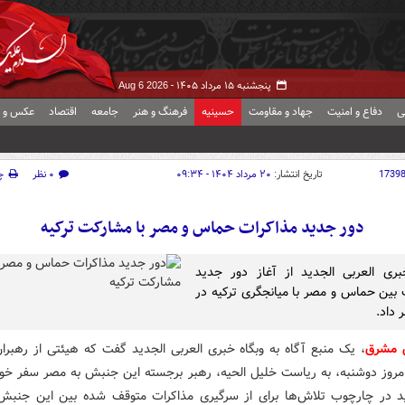
پنجشنبه ۱۵ مرداد ۱۴۰۵ -
Aug 6 2026
ی
دفاع و امنیت
جهاد و مقاومت
حسینیه
فرهنگ و هنر
جامعه
اقتصاد
عکس و ف
1739
تاریخ انتشار:
۲۰ مرداد ۱۴۰۴ - ۰۹:۳۴
۰ نظر
چ
دور جدید مذاکرات حماس و مصر با مشارکت ترکیه
بری العربی الجدید از آغاز دور جدید
 بین حماس و مصر با میانجگری ترکیه در
 داد.
ش مشرق
، یک منبع آگاه به وبگاه خبری العربی الجدید گفت که هیئتی از رهبر
روز دوشنبه، به ریاست خلیل الحیه، رهبر برجسته این جنبش به مصر سفر خوا
ید در چارچوب تلاش‌ها برای از سرگیری مذاکرات متوقف شده بین این جنب