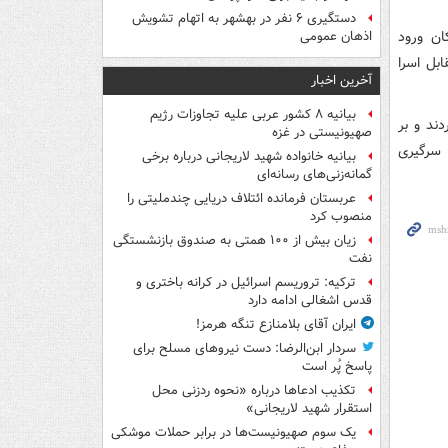
دستگیری ۶ نفر در بهشهر به اتهام تشویش
ان ورود
اذهان عمومی
بل اسرا
آخرین اخبار
بیانیه ۸ کشور عربی علیه تجاوزات رژیم
ند و بر
صهیونیستی در غزه
 سرگیری
بیانیه خانواده شهید لاریجانی درباره برخی
گمانه‌زنی‌های رسانه‌ای
عربستان فرمانده ائتلاف دریایی چندملیتی را
منصوب کرد
زیان بیش از ۱۰۰ همتی به صندوق‌ بازنشستگی
نفت
ترکیه: تروریسم اسرائیل در کرانه باختری و
قدس اشغالی ادامه دارد
ایران آقای بلامنازع تنگه هرمز!
سردار ابن‌الرضا: دست نیروهای مسلح برای
پاسخ پُر است
تکذیب ادعاها درباره «نحوه ردزنی محل
استقرار شهید لاریجانی»
یک‌ سوم صهیونیست‌ها در برابر حملات موشکی