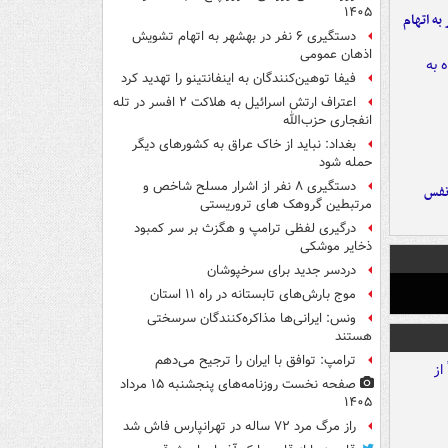
۱۴۰۵
شهر به اتهام
دستگیری ۶ نفر در بهشهر به اتهام تشویش
اذهان عمومی
فیفا توهین‌کنندگان به اینفانتینو را تهدید کرد
اعتراف ارتش اسرائیل به هلاکت ۲ افسر در تله
انفجاری حزب‌الله
بغداد: نباید از خاک عراق به کشورهای دیگر
حمله شود
دستگیری ۸ نفر از اشرار مسلح شاخص و
نفس
مرتبطین گروهک های تروریستی
درگیری لفظی ترامپ و هگزث بر سر کمبود
ذخایر موشکی
دردسر جدید برای سرخپوشان
موج بارش‌های تابستانه در راه ۱۱ استان
ونس: ایرانی‌ها مذاکره‌کنندگان سرسختی
هستند
ترامپ: توافق با ایران را ترجیح می‌دهم
صفحه نخست روزنامه‌های پنجشنبه ۱۵ مرداد
۱۴۰۵
راز مرگ مرد ۷۲ ساله در تهرانپارس فاش شد