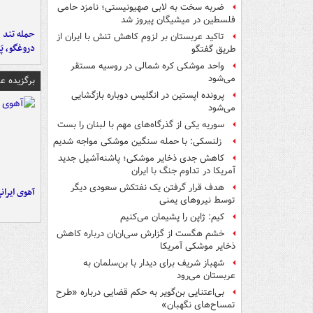
ضربه سخت به لابی صهیونیستی؛ نامزد حامی
فلسطین در میشیگان پیروز شد
حمله تند ف
تاکید عربستان بر لزوم کاهش تنش با ایران از
دروغگو، پَ
طریق گفتگو
واحد موشکی کره شمالی در روسیه مستقر
می‌شود
برگزیده 
پرونده اپستین در انگلیس دوباره بازگشایی
می‌شود
سوریه یکی از گذرگاه‌های مهم با لبنان را بست
زلنسکی: با حمله سنگین موشکی مواجه شدیم
کاهش جدی ذخایر موشکی؛ پاشنه‌آشیل جدید
آمریکا در تداوم جنگ با ایران
هدف قرار گرفتن یک نفتکش سعودی دیگر
آهوی ایران
توسط نیروهای یمنی
کیم: ژاپن را پشیمان می‌کنیم
خشم هگست از گزارش سی‌ان‌ان درباره کاهش
ذخایر موشکی آمریکا
شهباز شریف برای دیدار با بن‌سلمان به
عربستان می‌رود
بی‌اعتنایی بن‌گویر به حکم قضایی درباره «طرح
تمساح‌های نگهبان»