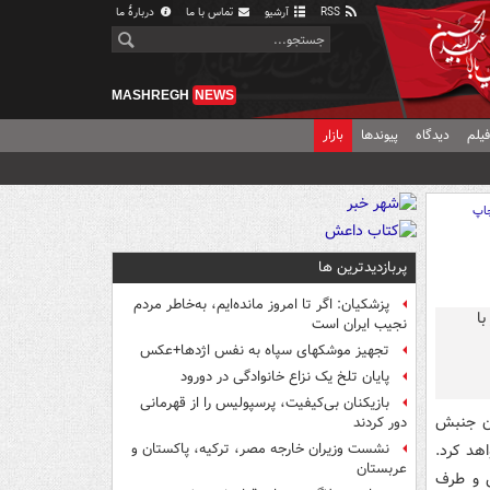
RSS
آرشیو
تماس با ما
دربارهٔ ما
MASHREGH
NEWS
یلم
دیدگاه
پیوندها
بازار
اپ
پربازدیدترین ها
پزشکیان: اگر تا امروز مانده‌ایم، به‌خاطر مردم
نجیب ایران است
تجهیز موشکهای سپاه به نفس اژدها+عکس
پایان تلخ یک نزاع خانوادگی در دورود
بازیکنان بی‌کیفیت، پرسپولیس را از قهرمانی
ان جنبش
دور کردند
هد کرد.
نشست وزیران خارجه مصر، ترکیه، پاکستان و
عربستان
ش و طرف