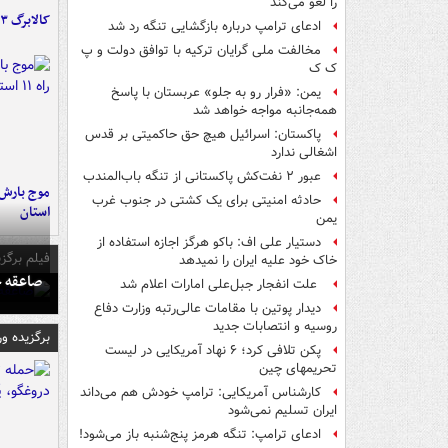
را لغو می‌کند
کالابرگ ۳ گروه شارژ شد
ادعای ترامپ درباره بازگشایی تنگه رد شد
مخالفت ملی گرایان ترکیه با توافق دولت و پ
ک ک
یمن: «فرار رو به جلو» عربستان با پاسخ
همه‌جانبه‌ مواجه خواهد شد
پاکستان: اسرائیل هیچ حق حاکمیتی بر قدس
اشغالی ندارد
عبور ۲ نفت‌کش پاکستانی از تنگه باب‌المندب
حادثه امنیتی برای یک کشتی در جنوب غرب
استان
یمن
دستیار علی اف: باکو هرگز اجازه استفاده از
فیلم برگزی
خاک خود علیه ایران را نمیدهد
صاعقه ج
علت انفجار جبل‌علی امارات اعلام شد
دیدار پوتین با مقامات عالی‌رتبه وزارت دفاع
روسیه و انتصابات جدید
برگزیده و
پکن تلافی کرد؛ ۶ نهاد آمریکایی در لیست
تحریمهای چین
کارشناس آمریکایی: ترامپ خودش هم می‌داند
ایران تسلیم نمی‌شود
ادعای ترامپ: تنگه هرمز پنج‌شنبه باز می‌شود!