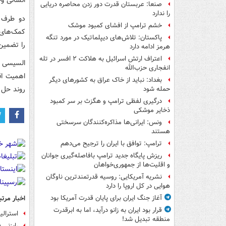
انسانی و
صنعا: عربستان قدرت دور زدن محاصره دریایی
را ندارد
دو طرف ه
خشم ترامپ از افشای کمبود موشک
کمک‌های 
پاکستان: تلاش‌های دیپلماتیک در مورد تنگه
را تضمین
هرمز ادامه دارد
اعتراف ارتش اسرائیل به هلاکت ۲ افسر در تله
السیسی و
انفجاری حزب‌الله
اهمیت اق
بغداد: نباید از خاک عراق به کشورهای دیگر
روند حل 
حمله شود
درگیری لفظی ترامپ و هگزث بر سر کمبود
ذخایر موشکی
ونس: ایرانی‌ها مذاکره‌کنندگان سرسختی
هستند
ترامپ: توافق با ایران را ترجیح می‌دهم
ریزش پایگاه جدید ترامپ بافاصله‌گیری جوانان
و اقلیت‌ها از جمهوری‌خواهان
نشریه آمریکایی: روسیه قدرتمندترین ناوگان
هوایی در کل اروپا را دارد
اخبار مرتب
آغاز جنگ ایران برای پایان قدرت آمریکا بود
قرار بود ایران به زانو درآید، اما به ابرقدرت
استرال
منطقه تبدیل شد!
رایزنی 