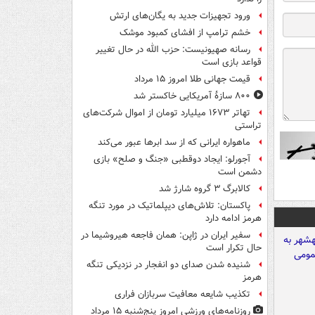
ورود تجهیزات جدید به یگان‌های ارتش
خشم ترامپ از افشای کمبود موشک
رسانه صهیونیست: حزب الله در حال تغییر
قواعد بازی است
قیمت جهانی طلا امروز ۱۵ مرداد
۸۰۰ سازۀ آمریکایی خاکستر شد
تهاتر ۱۶۷۳ میلیارد تومان از اموال شرکت‌های
تراستی
ماهواره ایرانی که از سد ابرها عبور می‌کند
آجورلو: ایجاد دوقطبی «جنگ و صلح‌» بازی
دشمن است
کالابرگ ۳ گروه شارژ شد
پاکستان: تلاش‌های دیپلماتیک در مورد تنگه
هرمز ادامه دارد
سفیر ایران در ژاپن: همان فاجعه هیروشیما در
حال تکرار است
شنیده شدن صدای دو انفجار در نزدیکی تنگه
هرمز
تکذیب شایعه معافیت سربازان فراری
روزنامه‌های ورزشی امروز پنج‌شنبه ۱۵ مرداد