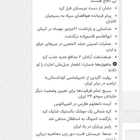
بی دفاع هستند
دشان از دست عربستان فرار کرد
پیام فرمانده هوافضای سپاه به بسیجیان
کاشان
شناسایی و بازداشت ۲۱مزدور موساد در کرمان
ابوالقاسم قاسم‌زاده درگذشت
عملیات امنیتی حشد الشعبی در مرزهای عراق
و اردن
صنعت‌نفت آبادان ۲ مدافع جدید جذب کرد
ماهواره‌ها خسارت انفجار جبل‌علی امارت را لو
دادند
روایت گاردین از «دیپلماسی کودکستانی»
ترامپ در برابر ایران
بسیج تمام ظرفیت‌ها برای تعیین وضعیت دیگر
خلبانان سوخو ۲۴ ایران
آینده نامعلوم طارمی در المپیاکوس
کره شمالی یک موشک بالستیک شلیک کرد
بازگشت اندونگ به استقلال منتفی شد
پاییز پرباران در راه ایران
صنعا: عربستان قدرت دور زدن محاصره دریایی
را ندارد