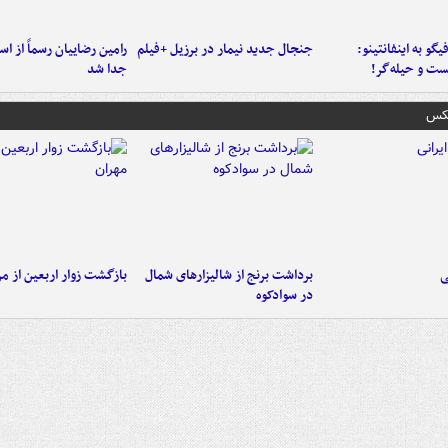
یگو به اینفانتینو:
جنجال جدید نیمار در برزیل +فیلم
رامین رضاییان رسماً از اس
ست‌ و حیله‌گر!
جدا شد
عکس
ی
برداشت برنج از شالیزارهای شمال
بازگشت زوار اربعین از مر
در سوادکوه