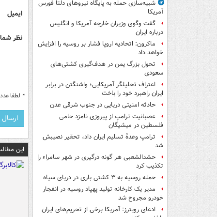
شبیه‌سازی حمله به پایگاه نیروهای دلتا فورس
آمریکا
ایمیل
گفت وگوی وزیران خارجه آمریکا و انگلیس
درباره ایران
نظر شما 
ماکرون: اتحادیه اروپا فشار بر روسیه را افزایش
خواهد داد
تحول بزرگ یمن در هدف‌گیری کشتی‌های
سعودی
اعتراف تحلیلگر آمریکایی؛ واشنگتن در برابر
ایران راهبرد خود را باخت
*
لطفا عدد م
حادثه امنیتی دریایی در جنوب شرقی عدن
عصبانیت ترامپ از پیروزی نامزد حامی
فلسطین در میشیگان
ترامپ وعدۀ تسلیم ایران داد، تحقیر نصیبش
شد
این مطالب
حشدالشعبی هر گونه درگیری در شهر سامراء را
تکذیب کرد
حمله روسیه به ۳ کشتی باری در دریای سیاه
مدیر یک کارخانه تولید پهپاد روسیه در انفجار
خودرو مجروح شد
ادعای رویترز: آمریکا برخی از تحریم‌های ایران