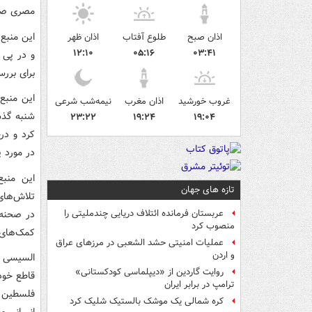
مصری صور
این منبع 
اذان صبح
طلوع آفتاب
اذان ظهر
۱۲:۱۰
۰۵:۱۶
۰۳:۴۱
و در پی ب
برای برر
این منبع 
غروب خورشید
اذان مغرب
نیمه‌شب شرعی
شنبه گذش
۲۳:۲۲
۱۹:۲۴
۱۹:۰۴
کرد و در
در مورد پ
این منبع
تازه های جهان
تلاش‌های
در صحنه 
عربستان فرمانده ائتلاف دریایی چندملیتی را
منصوب کرد
کمک‌های ب
عملیات امنیتی حشد الشعبی در مرزهای عراق
و اردن
السیسی و
روایت گاردین از «دیپلماسی کودکستانی»
قاطع خود
ترامپ در برابر ایران
فلسطین ر
کره شمالی یک موشک بالستیک شلیک کرد