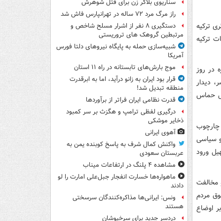
سناریوی بلاگر زن برای قتل شوهرش
راز مرگ مرد ۷۲ ساله در تهرانپارس فاش شد
ری ترکیه
دستگیری ۸ نفر از اشرار مسلح شاخص و
مرتبطین گروهک های تروریستی
ات ترکیه
شبیه‌سازی حمله به پایگاه نیروهای دلتا فورس
آمریکا
موج بارش‌های تابستانه در راه ۱۱ استان
ه در روز
قرار بود ایران به زانو درآید، اما به ابرقدرت
، دیدار
منطقه تبدیل شد!
بش حماس
قدرت نظامی ایران فراتر از برآوردها
درگیری لفظی ترامپ و هگزث بر سر کمبود
ذخایر موشکی
 چارچوب
آهوی ایرانی
و سیاسی
واکنش کمال شرف به پاسخ کوبنده یمن به
یل ورود
عربستان سعودی
مشاهده ۴ پلنگ در ارتفاعات میناب
ماهواره‌ها خسارت انفجار جبل‌علی امارت را لو
 مخالفت
دادند
وق مردم
ونس: ایرانی‌ها مذاکره‌کنندگان سرسختی
هستند
ر اوضاع
دردسر جدید برای سرخپوشان