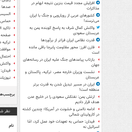
افزایش مجدد قیمت بنزین نتیجه ابهام در
صدها خ
مذاکرات
السیسی
کشورهای عربی از رویارویی و جنگ با ایران
می‌ترسند!
حماس: ا
واکنش کمال شرف به پاسخ کوبنده یمن به
تاکید 
عربستان سعودی
صفحه ن
قدرت نظامی ایران فراتر از برآوردها
ترکیه د
فارن افرز: محور مقاومت پابرجا باقی مانده
موافقت 
است
احتمال
بازتاب پیامدهای جنگ علیه ایران در رسانه‌های
واکنش 
جهان
فیدان: 
نشست وزیران خارجه مصر، ترکیه، پاکستان و
عربستان
نیوزیل
ایران در مسیر تبدیل شدن به قدرت برتر
منطقه است!
برچسب‌ها
ارتش یمن: نفتکش سعودی را در خلیج عدن
هدف قرار دادیم
ادامه ناامنی و خشونت در آمریکا؛ چندین کشته
نظر شم
در کارولینای شمالی
فیدان: حماس به تعهدات خود عمل کرد، امّا
نام
اسرائیل نه